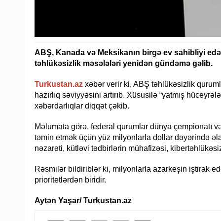
ABŞ, Kanada və Meksikanın birgə ev sahibliyi ed
təhlükəsizlik məsələləri yenidən gündəmə gəlib.
Turkustan.az
xəbər verir ki, ABŞ təhlükəsizlik qurum
hazırlıq səviyyəsini artırıb. Xüsusilə “yatmış hüceyrələr
xəbərdarlıqlar diqqət çəkib.
Məlumata görə, federal qurumlar dünya çempionatı və d
təmin etmək üçün yüz milyonlarla dollar dəyərində əla
nəzarəti, kütləvi tədbirlərin mühafizəsi, kibertəhlükəsiz
Rəsmilər bildiriblər ki, milyonlarla azarkeşin iştirak 
prioritetlərdən biridir.
Aytən Yaşar/ Turkustan.az