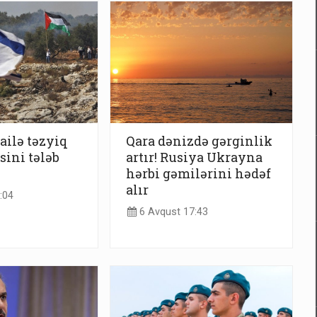
ilə təzyiq
Qara dənizdə gərginlik
sini tələb
artır! Rusiya Ukrayna
hərbi gəmilərini hədəf
alır
:04
6 Avqust 17:43