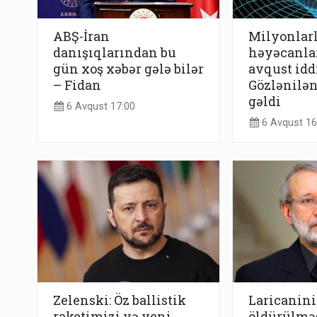
ABŞ-İran
Milyonlarl
danışıqlarından bu
həyəcanla
gün xoş xəbər gələ bilər
avqust iddi
– Fidan
Gözlənilə
gəldi
6 Avqust 17:00
6 Avqust 16
Zelenski: Öz ballistik
Laricanin
raketimizi və yeni
öldürülməs