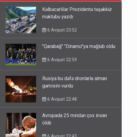
6 Avqust 14:14
Kəlbəcərlilər Prezidentə təşəkkür
məktubu yazdı
Bu ölkələrə şəxsiyyət vəsiqəsi ilə
gedə biləcəksiniz - SİYAHI
6 Avqust 23:52
6 Avqust 10:53
"Qarabağ" "Dinamo"ya məğlub oldu
Ərdoğana sui-qəsd planının
6 Avqust 22:59
iştirakçısı detalları açıqladı
5 Avqust 16:56
Rusiya bu dəfə dronlarla alman
gəmisini vurdu
6 Avqust 22:48
Avropada 25 mindən çox insan
ölüb
6 Avqust 22:43