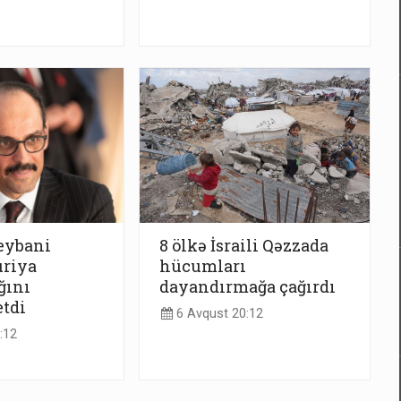
eybani
8 ölkə İsraili Qəzzada
uriya
hücumları
ğını
dayandırmağa çağırdı
tdi
6 Avqust 20:12
:12