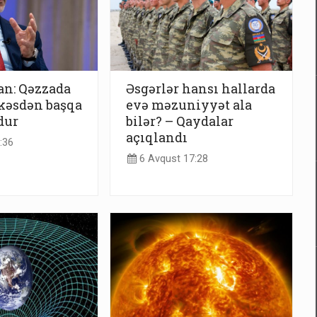
an: Qəzzada
Əsgərlər hansı hallarda
kəsdən başqa
evə məzuniyyət ala
dur
bilər? – Qaydalar
açıqlandı
:36
6 Avqust 17:28