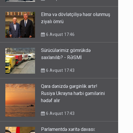
Elmə və dövlətçiliyə həsr olunmuş
ziyalı ömrü
6 Avqust 17:46
Sürücülərimiz gömrükdə
saxlanılıb? - RƏSMİ
6 Avqust 17:43
Qara dənizdə gərginlik artır!
Rusiya Ukrayna hərbi gəmilərini
hədəf alır
6 Avqust 17:43
Parlamentdə xəritə davası: