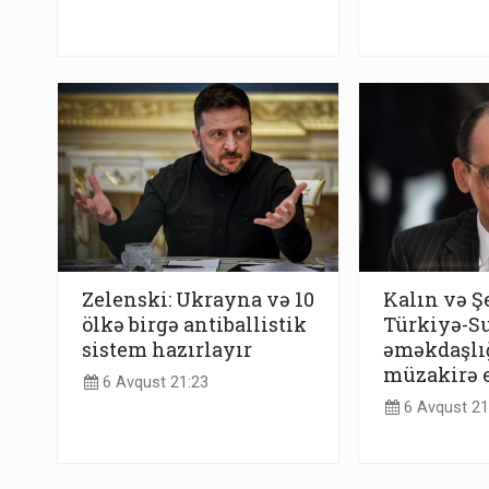
Zelenski: Ukrayna və 10
Kalın və Ş
ölkə birgə antiballistik
Türkiyə-S
sistem hazırlayır
əməkdaşlı
müzakirə e
6 Avqust 21:23
6 Avqust 21