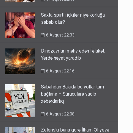
Saxta spirtli içkilər niyə korluğa
səbəb olur?
6 Avqust 22:33
Dinozavrları məhv edən fəlakət:
Yerdə həyat yaradıb
6 Avqust 22:16
Sabahdan Bakıda bu yollar tam
bağlanır – Sürücülərə vacib
xəbərdarlıq
6 Avqust 22:08
Zelenski buna görə İlham Əliyevə