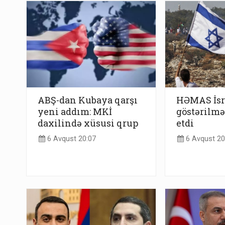
ABŞ-dan Kubaya qarşı
HƏMAS İsra
yeni addım: MKİ
göstərilmə
daxilində xüsusi qrup
etdi
6 Avqust 20:07
6 Avqust 20