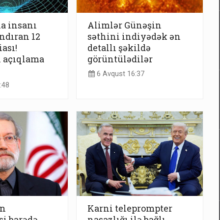
a insanı
Alimlər Günəşin
ndıran 12
səthini indiyədək ən
ası!
detallı şəkildə
n açıqlama
görüntülədilər
6 Avqust 16:37
:48
in
Karni teleprompter
i barədə
nasazlığı ilə bağlı