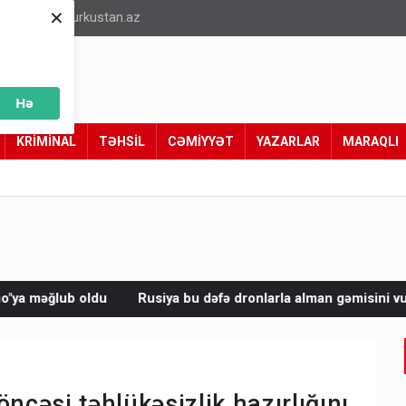
×
info@turkustan.az
Hə
KRİMİNAL
TƏHSİL
CƏMİYYƏT
YAZARLAR
MARAQLI
Rusiya bu dəfə dronlarla alman gəmisini vurdu
Avropada 25 
cəsi təhlükəsizlik hazırlığını