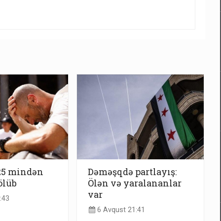
25 mindən
Dəməşqdə partlayış:
ölüb
Ölən və yaralananlar
var
:43
6 Avqust 21:41