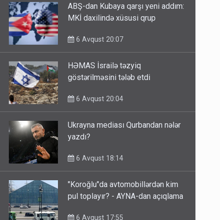
ABŞ-dan Kubaya qarşı yeni addım:
MKİ daxilində xüsusi qrup
6 Avqust 20:07
HƏMAS İsrailə təzyiq
göstərilməsini tələb etdi
6 Avqust 20:04
Ukrayna mediası Qurbandan nələr
yazdı?
6 Avqust 18:14
"Koroğlu"da avtomobillərdən kim
pul toplayır? - AYNA-dan açıqlama
6 Avqust 17:55