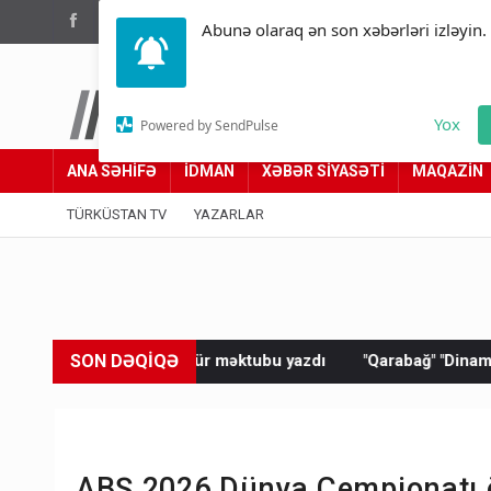
(012) 449 94 05
Abunə olaraq ən son xəbərləri izləyin.
Türküstan.az
Yox
Powered by SendPulse
Adımız yolumuzdur
ANA SƏHİFƏ
İDMAN
XƏBƏR SİYASƏTİ
MAQAZİN
TÜRKÜSTAN TV
YAZARLAR
SON DƏQİQƏ
şəkkür məktubu yazdı
"Qarabağ" "Dinamo"ya məğlub oldu
ABŞ 2026 Dünya Çempionatı ön