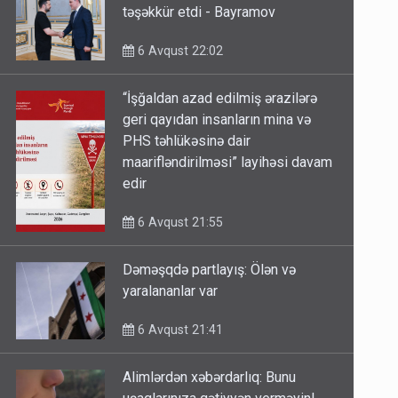
təşəkkür etdi - Bayramov
6 Avqust 22:02
“İşğaldan azad edilmiş ərazilərə
geri qayıdan insanların mina və
PHS təhlükəsinə dair
maarifləndirilməsi” layihəsi davam
edir
6 Avqust 21:55
Dəməşqdə partlayış: Ölən və
yaralananlar var
6 Avqust 21:41
Alimlərdən xəbərdarlıq: Bunu