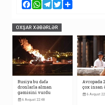
Facebook
WhatsApp
Telegram
Twitter
Share
OXŞAR XƏBƏRLƏR
Rusiya bu dəfə
Avropada 
dronlarla alman
çox insan 
gəmisini vurdu
6 Avqust 22
6 Avqust 22:48