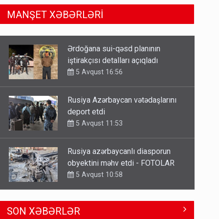
MANŞET XƏBƏRLƏRİ
Rusiya Azərbaycan vətədaşlarını
deport etdi
5 Avqust 11:53
Rusiya azərbaycanlı diasporun
obyektini məhv etdi - FOTOLAR
5 Avqust 10:58
Bu tarixdən HAVALAR DƏYİŞİR -
İSTİLƏR BİTİR
4 Avqust 22:04
ŞOK! David Seliverstov ölkədən
SON XƏBƏRLƏR
qaçdı