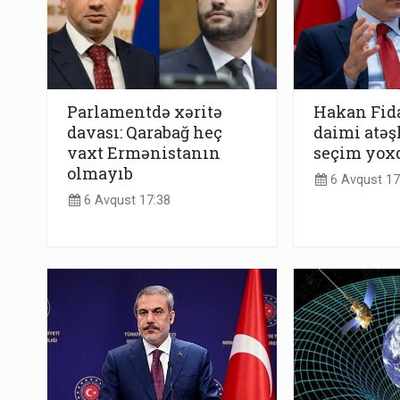
Parlamentdə xəritə
Hakan Fid
davası: Qarabağ heç
daimi atəş
vaxt Ermənistanın
seçim yox
olmayıb
6 Avqust 17
6 Avqust 17:38