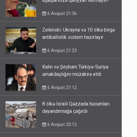
uşaqlarınıza qətiyyən verməyin!
6 Avqust 21:36
Zelenski: Ukrayna və 10 ölkə birgə
antiballistik sistem hazırlayır
6 Avqust 21:23
Kalın və Şeybani Türkiyə-Suriya
əməkdaşlığını müzakirə etdi
6 Avqust 21:12
8 ölkə İsraili Qəzzada hücumları
dayandırmağa çağırdı
6 Avqust 20:12