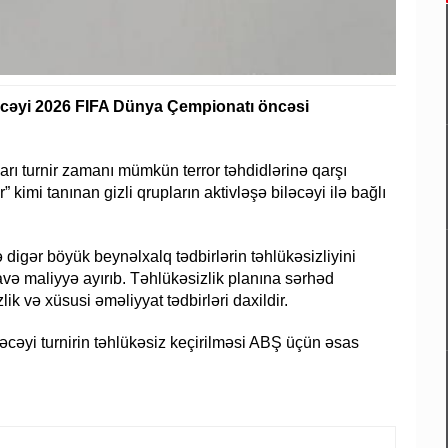
əcəyi 2026 FIFA Dünya Çempionatı öncəsi
ları turnir zamanı mümkün terror təhdidlərinə qarşı
” kimi tanınan gizli qrupların aktivləşə biləcəyi ilə bağlı
igər böyük beynəlxalq tədbirlərin təhlükəsizliyini
və maliyyə ayırıb. Təhlükəsizlik planına sərhəd
lik və xüsusi əməliyyat tədbirləri daxildir.
edəcəyi turnirin təhlükəsiz keçirilməsi ABŞ üçün əsas