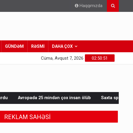
Haqqımızda
GÜNDƏM
RƏSMİ
DAHA ÇOX
Cümə, Avqust 7, 2026
02:50:53
mindən çox insan ölüb
Saxta spirtli içkilər niyə korluğa səbə
REKLAM SAHƏSİ