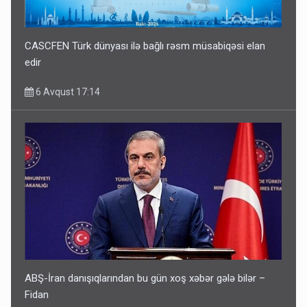
CASCFEN Türk dünyası ilə bağlı rəsm müsabiqəsi elan
edir
6 Avqust 17:14
ABŞ-İran danışıqlarından bu gün xoş xəbər gələ bilər –
Fidan