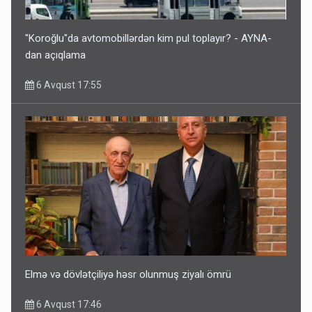
"Koroğlu"da avtomobillərdən kim pul toplayır? - AYNA-
dan açıqlama
6 Avqust 17:55
Elmə və dövlətçiliyə həsr olunmuş ziyalı ömrü
6 Avqust 17:46