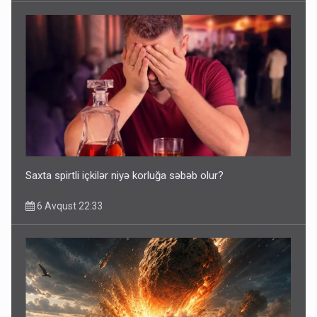
Saxta spirtli içkilər niyə korluğa səbəb olur?
6 Avqust 22:33