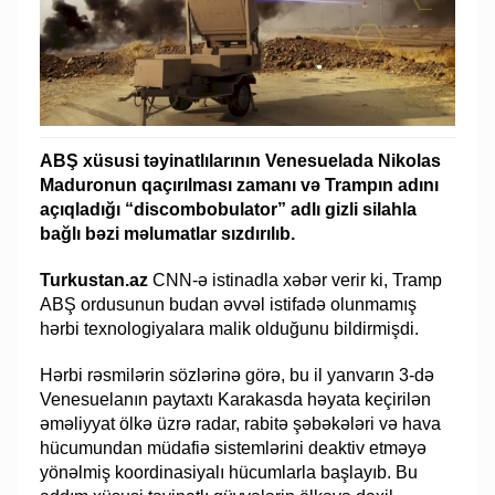
ABŞ xüsusi təyinatlılarının Venesuelada Nikolas
Maduronun qaçırılması zamanı və Trampın adını
açıqladığı “discombobulator” adlı gizli silahla
bağlı bəzi məlumatlar sızdırılıb.
Turkustan.az
CNN-ə istinadla xəbər verir ki, Tramp
ABŞ ordusunun budan əvvəl istifadə olunmamış
hərbi texnologiyalara malik olduğunu bildirmişdi.
Hərbi rəsmilərin sözlərinə görə, bu il yanvarın 3-də
Venesuelanın paytaxtı Karakasda həyata keçirilən
əməliyyat ölkə üzrə radar, rabitə şəbəkələri və hava
hücumundan müdafiə sistemlərini deaktiv etməyə
yönəlmiş koordinasiyalı hücumlarla başlayıb. Bu