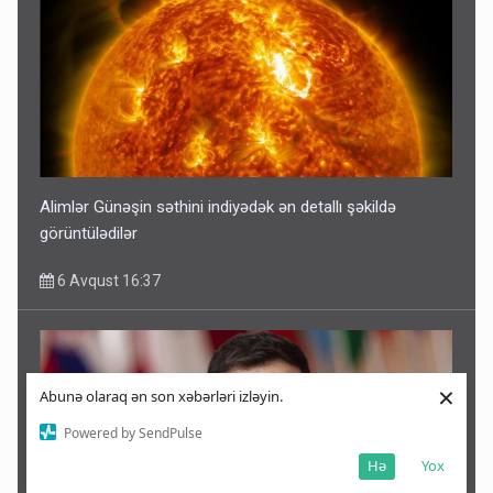
Alimlər Günəşin səthini indiyədək ən detallı şəkildə
görüntülədilər
6 Avqust 16:37
×
Abunə olaraq ən son xəbərləri izləyin.
Powered by SendPulse
Hə
Yox