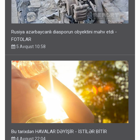
Rusiya azərbaycanlı diasporun obyektini məhv etdi -
FOTOLAR
5 Avqust 10:58
Bu tarixdən HAVALAR DƏYİŞİR - İSTİLƏR BİTİR
4 Avqust 22:04