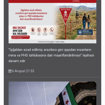
“İşğaldan azad edilmiş ərazilərə geri qayıdan insanların
mina və PHS təhlükəsinə dair maarifləndirilməsi” layihəsi
davam edir
6 Avqust 21:55