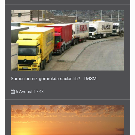
Sürücülərimiz gömrükdə saxlanılıb? - RƏSMİ
6 Avqust 17:43