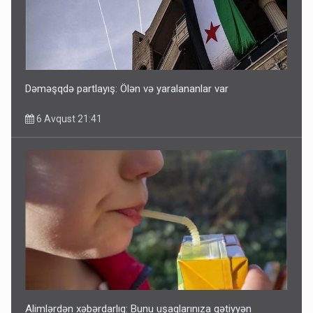
Dəməşqdə partlayış: Ölən və yaralananlar var
6 Avqust 21:41
Alimlərdən xəbərdarlıq: Bunu uşaqlarınıza qətiyyən