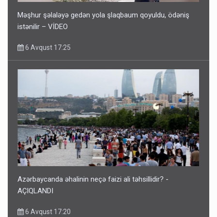
Məşhur şəlaləyə gedən yola şlaqbaum qoyuldu, ödəniş
istənilir – VİDEO
6 Avqust 17:25
Azərbaycanda əhalinin neçə faizi ali təhsillidir? -
AÇIQLANDI
6 Avqust 17:20