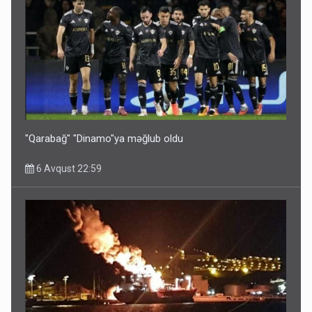
Bu ölkələrə şəxsiyyət vəsiqəsi ilə gedə biləcəksiniz -
SİYAHI
6 Avqust 10:53
"Qarabağ" "Dinamo"ya məğlub oldu
6 Avqust 22:59
Ərdoğana sui-qəsd planının iştirakçısı detalları açıqladı