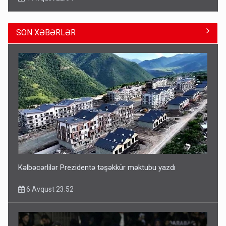
SON XƏBƏRLƏR
ŞOK! David Seliverstov ölkədən qaçdı
6 Avqust 14:14
Kəlbəcərlilər Prezidentə təşəkkür məktubu yazdı
6 Avqust 23:52