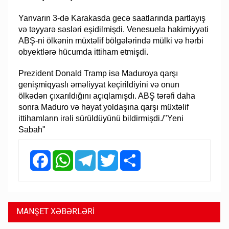
Yanvarın 3-də Karakasda gecə saatlarında partlayış
və təyyarə səsləri eşidilmişdi. Venesuela hakimiyyəti
ABŞ-ni ölkənin müxtəlif bölgələrində mülki və hərbi
obyektlərə hücumda ittiham etmişdi.
Prezident Donald Tramp isə Maduroya qarşı
genişmiqyaslı əməliyyat keçirildiyini və onun
ölkədən çıxarıldığını açıqlamışdı. ABŞ tərəfi daha
sonra Maduro və həyat yoldaşına qarşı müxtəlif
ittihamların irəli sürüldüyünü bildirmişdi./"Yeni
Sabah"
Facebook
WhatsApp
Telegram
Twitter
Share
MANŞET XƏBƏRLƏRİ