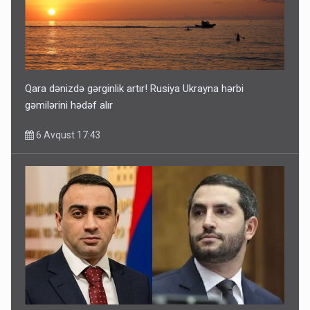
Qara dənizdə gərginlik artır! Rusiya Ukrayna hərbi
gəmilərini hədəf alır
6 Avqust 17:43