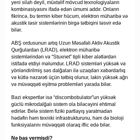
yeni silah deyil, müxtəlif mövcud texnologiyaların
kombinasiyasını ifadə edən ümumi addır. Onların
fikrincə, bu termin kiber hücum, elektron müharibə və
akustik təsir sistemlərinin birgə tətbiqini təsvir edə
bilər.
ABŞ ordusunun artıq Uzun Məsafəli Aktiv Akustik
Qurğulardan (LRAD), elektron müharibə
sistemlərindən və “Stuxnet” tipli kiber alətlərdən
istifadə etdiyi məlumdur. LRAD sistemləri yüksək və
yönləndirilmiş səs dalğaları ilə uzaqdan xəbərdarlıq
və kütlə nəzarəti üçün tətbiq olunur, lakin yüksək ağrı
və müvəqqəti eşitmə problemləri yarada bilər.
Bəzi ekspertlər isə “discombobulator”un yüksək
güclü mikrodalğalı sistem ola biləcəyini ehtimal
edirlər. Belə sistem fiziki partlayış yaratmadan
hədəfin həm texniki infrastrukturunu, həm də bioloji
funksiyalarını müvəqqəti olaraq iflic edə bilər.
Nə baş vermişdi?