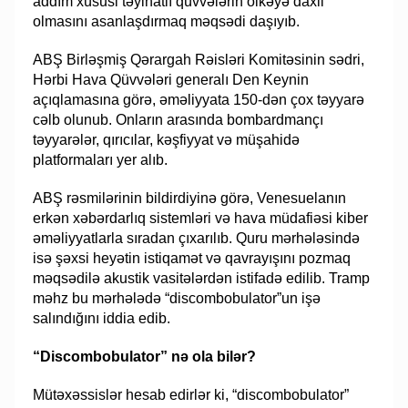
addım xüsusi təyinatlı qüvvələrin ölkəyə daxil
olmasını asanlaşdırmaq məqsədi daşıyıb.
ABŞ Birləşmiş Qərargah Rəisləri Komitəsinin sədri,
Hərbi Hava Qüvvələri generalı Den Keynin
açıqlamasına görə, əməliyyata 150-dən çox təyyarə
cəlb olunub. Onların arasında bombardmançı
təyyarələr, qırıcılar, kəşfiyyat və müşahidə
platformaları yer alıb.
ABŞ rəsmilərinin bildirdiyinə görə, Venesuelanın
erkən xəbərdarlıq sistemləri və hava müdafiəsi kiber
əməliyyatlarla sıradan çıxarılıb. Quru mərhələsində
isə şəxsi heyətin istiqamət və qavrayışını pozmaq
məqsədilə akustik vasitələrdən istifadə edilib. Tramp
məhz bu mərhələdə “discombobulator”un işə
salındığını iddia edib.
“Discombobulator” nə ola bilər?
Mütəxəssislər hesab edirlər ki, “discombobulator”