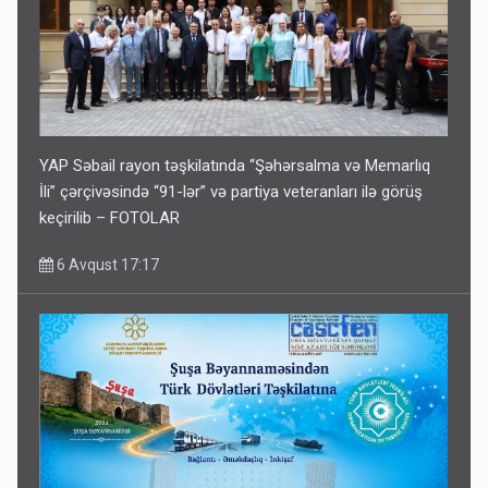
YAP Səbail rayon təşkilatında “Şəhərsalma və Memarlıq
İli” çərçivəsində “91-lər” və partiya veteranları ilə görüş
keçirilib – FOTOLAR
6 Avqust 17:17