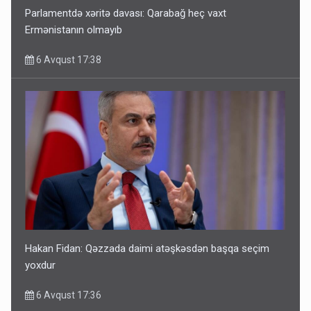
Parlamentdə xəritə davası: Qarabağ heç vaxt
Ermənistanın olmayıb
6 Avqust 17:38
Hakan Fidan: Qəzzada daimi atəşkəsdən başqa seçim
yoxdur
6 Avqust 17:36