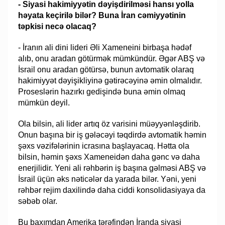
- Siyasi hakimiyyətin dəyişdirilməsi hansı yolla
həyata keçirilə bilər? Buna İran cəmiyyətinin
təpkisi necə olacaq?
- İranın ali dini lideri Əli Xameneini birbaşa hədəf
alıb, onu aradan götürmək mümkündür. Əgər ABŞ və
İsrail onu aradan götürsə, bunun avtomatik olaraq
hakimiyyət dəyişikliyinə gətirəcəyinə əmin olmalıdır.
Proseslərin hazırkı gedişində buna əmin olmaq
mümkün deyil.
Ola bilsin, ali lider artıq öz varisini müəyyənləşdirib.
Onun başına bir iş gələcəyi təqdirdə avtomatik həmin
şəxs vəzifələrinin icrasına başlayacaq. Hətta ola
bilsin, həmin şəxs Xameneidən daha gənc və daha
enerjilidir. Yeni ali rəhbərin iş başına gəlməsi ABŞ və
İsrail üçün əks nəticələr da yarada bilər. Yəni, yeni
rəhbər rejim daxilində daha ciddi konsolidasiyaya da
səbəb olar.
Bu baxımdan Amerika tərəfindən İranda siyasi