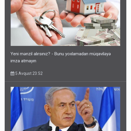
Ərdoğana sui-qəsd planının iştirakçısı detalları açıqladı
5 Avqust 16:56
Yeni mənzil alırsınız? - Bunu yoxlamadan müqaviləyə
imza atmayın
5 Avqust 23:52
Rusiya Azərbaycan vətədaşlarını deport etdi
5 Avqust 11:53