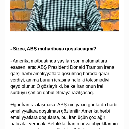
- Sizcə, ABŞ müharibəyə qoşulacaqmı?
- Amerika mətbuatında yayılan son məlumatlara
əsasən, artıq ABŞ Prezidenti Donald Trampın İrana
qarşı hərbi əməliyyatlara qoşulmaq barədə qərar
verdiyi, amma bunun icrasına hələ ki tələsmədiyi
qeyd olunur. O gözləyir ki, bəlkə İran onun irəli
sürdüyü şərtləri qəbul etməyə razılşacaq.
Əgər İran razılaşmasa, ABŞ-nin yaxın günlərdə hərbi
əməliyyatlara qoşulması gözlənilir. Amerika hərbi
əməliyyatlara qoşularsa, bu, İran üçün çox ağır
nəticələr verəcək. Beləliklə, İranın nüvə obyektlərinin