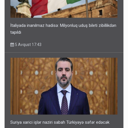
İtaliyada inanılmaz hadisə: Milyonluq uduş bileti zibillikdən
tapıldı
5 Avqust 17:43
Suriya xarici işlər naziri sabah Türkiyəyə səfər edəcək