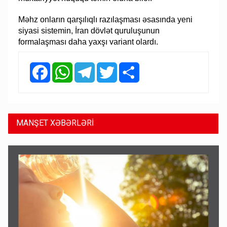
Məhz onların qarşılıqlı razılaşması əsasında yeni
siyasi sistemin, İran dövlət quruluşunun
formalaşması daha yaxşı variant olardı.
Facebook
WhatsApp
Telegram
Twitter
Share
MANŞET XƏBƏRLƏRİ