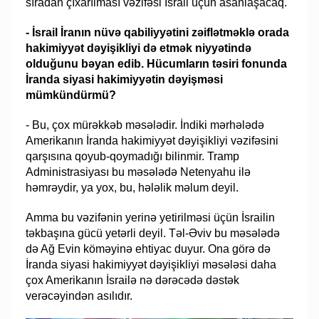
sıradan çıxarılması vəzifəsi İsrail üçün asanlaşacaq.
- İsrail İranın nüvə qabiliyyətini zəiflətməklə orada
hakimiyyət dəyişikliyi də etmək niyyətində
olduğunu bəyan edib. Hücumların təsiri fonunda
İranda siyasi hakimiyyətin dəyişməsi
mümkündürmü?
- Bu, çox mürəkkəb məsələdir. İndiki mərhələdə
Amerikanın İranda hakimiyyət dəyişikliyi vəzifəsini
qarşısına qoyub-qoymadığı bilinmir. Tramp
Administrasiyası bu məsələdə Netenyahu ilə
həmrəydir, ya yox, bu, hələlik məlum deyil.
Amma bu vəzifənin yerinə yetirilməsi üçün İsrailin
təkbaşına gücü yetərli deyil. Təl-Əviv bu məsələdə
də Ağ Evin köməyinə ehtiyac duyur. Ona görə də
İranda siyasi hakimiyyət dəyişikliyi məsələsi daha
çox Amerikanın İsrailə nə dərəcədə dəstək
verəcəyindən asılıdır.