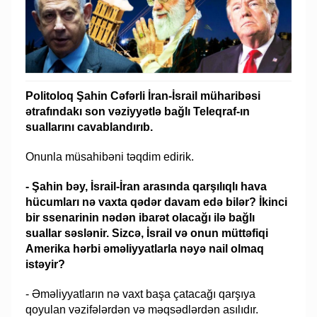
Politoloq Şahin Cəfərli İran-İsrail müharibəsi
ətrafındakı son vəziyyətlə bağlı Teleqraf-ın
suallarını cavablandırıb.
Onunla müsahibəni təqdim edirik.
- Şahin bəy, İsrail-İran arasında qarşılıqlı hava
hücumları nə vaxta qədər davam edə bilər? İkinci
bir ssenarinin nədən ibarət olacağı ilə bağlı
suallar səslənir. Sizcə, İsrail və onun müttəfiqi
Amerika hərbi əməliyyatlarla nəyə nail olmaq
istəyir?
- Əməliyyatların nə vaxt başa çatacağı qarşıya
qoyulan vəzifələrdən və məqsədlərdən asılıdır.