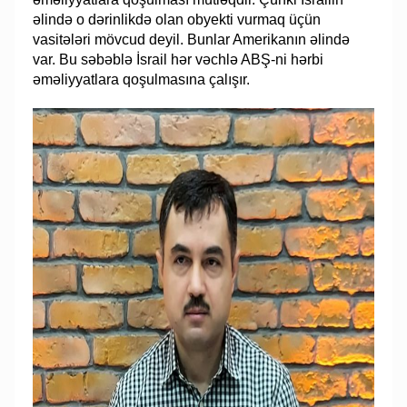
əlində o dərinlikdə olan obyekti vurmaq üçün
vasitələri mövcud deyil. Bunlar Amerikanın əlində
var. Bu səbəblə İsrail hər vəchlə ABŞ-ni hərbi
əməliyyatlara qoşulmasına çalışır.