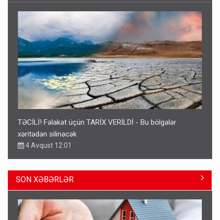
TƏCİLİ! Fəlakət üçün TARİX VERİLDİ - Bu bölgələr
xəritədən silinəcək
4 Avqust 12:01
SON XƏBƏRLƏR