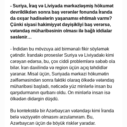
- Suriya, İraq və Liviyada mərkəzləşmiş hökumət
devrildikdən sonra baş verənlər fonunda İranda
da oxşar hadisələrin yaşanamsı ehtimalı varmı?
Çünki siyasi hakimiyyət dəyişikliyi baş verərsə,
vətəndaş müharibəsinin olması ilə bağlı iddialar
səslənir…
- İndidən bu mövzuya aid birmənalı fikir söyləmək
çətindir. İrandakı proseslər Suriya və Liviyadakı kimi
cərəyan edərsə, bu, çox ciddi problemlərə səbəb ola
bilər. İran daxilində və region üçün açıq təhdidlər
yaranar. Misal üçün, Suriyada mərkəzi hökumətin
zəifləməsindən sonra faktiki olaraq ölkədə vətəndaş
müharibəsi başladı, nəticədə yüz minlərlə insan bu
qarşıdurmanın qurbanı oldu. On minlərlə insan isə
ölkədən didərgin düşdü.
Bu kontekstdə bir Azərbaycan vətəndaşı kimi İranda
belə vəziyyətin olmasını arzulamıram. Bu,
Azərbaycan üçün də böyük risklər yaradar.