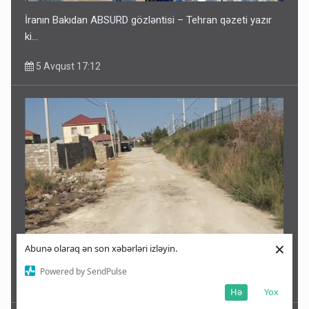
İranın Bakıdan ABSURD gözləntisi – Tehran qəzeti yazır
ki…
5 Avqust 17:12
×
Abunə olaraq ən son xəbərləri izləyin.
Bakıda unudulan küçələr: Taksi belə girmir
Powered by SendPulse
5 Avqust 17:06
Hə
Yox