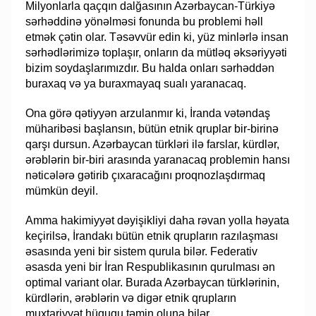
Milyonlarla qaçqın dalğasının Azərbaycan-Türkiyə
sərhəddinə yönəlməsi fonunda bu problemi həll
etmək çətin olar. Təsəvvür edin ki, yüz minlərlə insan
sərhədlərimizə toplaşır, onların da mütləq əksəriyyəti
bizim soydaşlarımızdır. Bu halda onları sərhəddən
buraxaq və ya buraxmayaq sualı yaranacaq.
Ona görə qətiyyən arzulanmır ki, İranda vətəndaş
müharibəsi başlansın, bütün etnik qruplar bir-birinə
qarşı dursun. Azərbaycan türkləri ilə farslar, kürdlər,
ərəblərin bir-biri arasında yaranacaq problemin hansı
nəticələrə gətirib çıxaracağını proqnozlaşdırmaq
mümkün deyil.
Amma hakimiyyət dəyişikliyi daha rəvan yolla həyata
keçirilsə, İrandakı bütün etnik qrupların razılaşması
əsasında yeni bir sistem qurula bilər. Federativ
əsasda yeni bir İran Respublikasının qurulması ən
optimal variant olar. Burada Azərbaycan türklərinin,
kürdlərin, ərəblərin və digər etnik qrupların
muxtariyyət hüququ təmin oluna bilər.