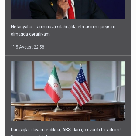
Netanyahu: İranın nüvə silahı əldə etməsinin qarşısını
almaqda qərarlıyam
5 Avqust 22:58
Danışıqlar davam etdikcə, ABŞ-dan çox vacib bir addım!