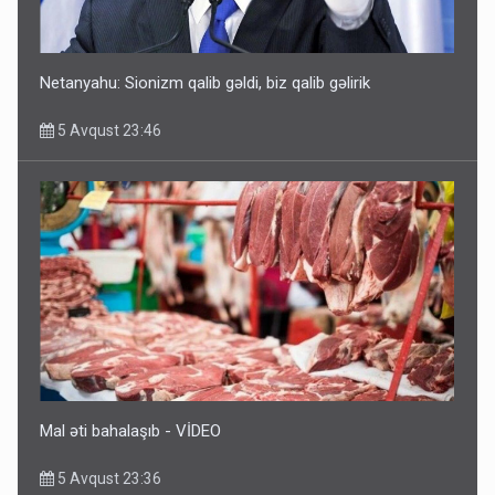
Netanyahu: Sionizm qalib gəldi, biz qalib gəlirik
5 Avqust 23:46
Rusiya azərbaycanlı diasporun obyektini məhv etdi -
FOTOLAR
5 Avqust 10:58
Mal əti bahalaşıb - VİDEO
5 Avqust 23:36