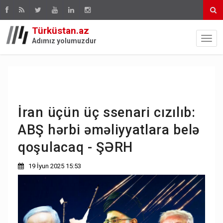
Türküstan.az
Adımız yolumuzdur
İran üçün üç ssenari cızılıb:
ABŞ hərbi əməliyyatlara belə
qoşulacaq - ŞƏRH
19 İyun 2025 15:53