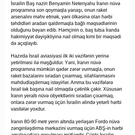
İsrailin Baş naziri Benyamin Netenyahu İranın nüvə
proqramına son qoymaqla yanaşı, onun raket
arsenalını məhv etmək, yəni ölkəsinə olan hərbi
təhdidləri aradan qaldırmaqla bağlı məqsədlərinin
olduğunu bəyan edib. Həmçinin o, baş tutsa İranda
hakimiyyət dəyişikliyinə nail olmaq kimi bir məqsədi
də açıqlayıb.
Hazırda İsrail aviasiyasi ilk iki vəzifənin yerinə
yetirilməsi ilə məşğuldur. Yəni, İranın nüvə
proqramına mümkün qədər zərər vurmaqla, onun
raket bazalarını sıradan çıxarmaq, silahlanmasını
məhdudlaşdırmaq istəyirlər. Amma bu vəzifələrə
İsrail tək başına nail olmaqda çətinlik çəkir. Xüsusən
İranın yeraltı nüvə obyektlərini sıradan çıxarmaq,
onlara zərər vurmaq üçün İsrailin əlində yetərli hərbi
vasitələr yoxdur.
İranın 80-90 metr yerın altında yerləşən Fordo nüvə
zənginləşdirmə mərkəzini vurmaq üçün ABŞ-in hərbi
əməliyyatlara qoşulması mütləqdir. Çünki İsrailin