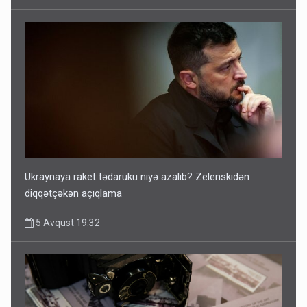
Ukraynaya raket tədarükü niyə azalıb? Zelenskidən
diqqətçəkən açıqlama
5 Avqust 19:32