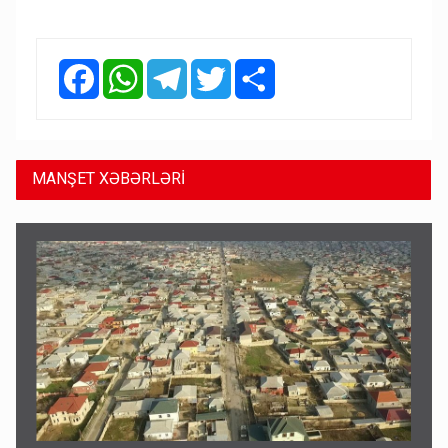
Facebook
WhatsApp
Telegram
Twitter
Share
MANŞET XƏBƏRLƏRİ