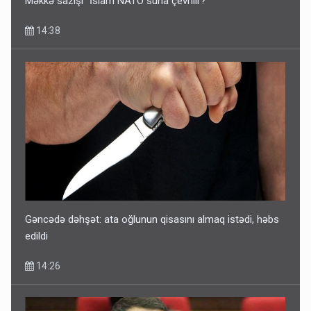
Məkkə sazişi “İslam NATO”suna çevrilir?
14:38
Gəncədə dəhşət: ata oğlunun qisasını almaq istədi, həbs
edildi
14:26