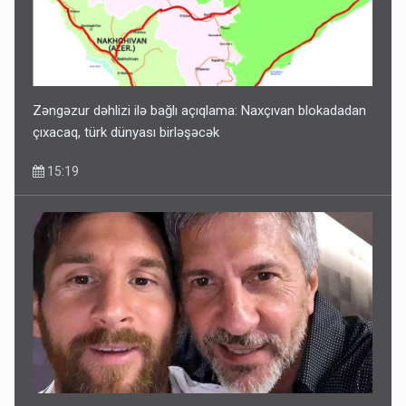
Zəngəzur dəhlizi ilə bağlı açıqlama: Naxçıvan blokadadan
çıxacaq, türk dünyası birləşəcək
15:19