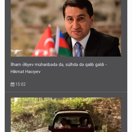
İlham Əliyev müharibədə də, sülhdə də qalib gəldi -
Hikmət Hacıyev
15:02