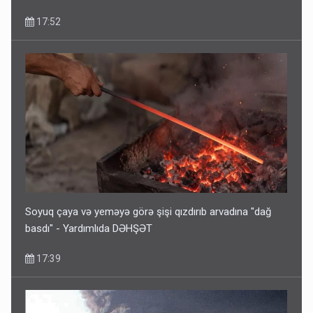
17:52
Pakistan prezidentindən Azərbaycanla bağlı açıqlama
13:58
Soyuq çaya və yeməyə görə şişi qızdırıb arvadına "dağ
basdı" - Yardımlıda DƏHŞƏT
17:39