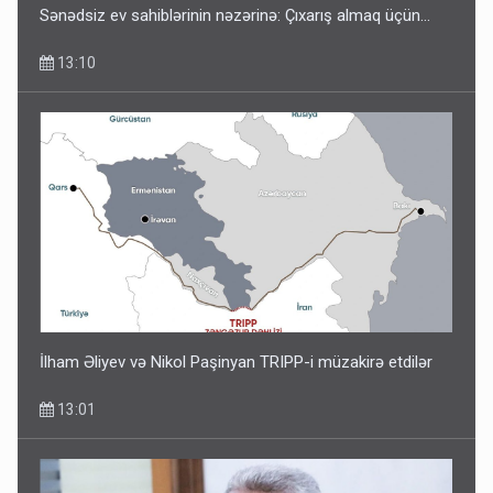
Sənədsiz ev sahiblərinin nəzərinə: Çıxarış almaq üçün...
13:10
İlham Əliyev və Nikol Paşinyan TRIPP-i müzakirə etdilər
13:01