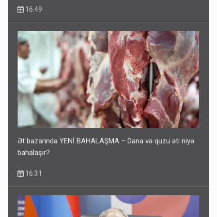
16:49
Ət bazarında YENİ BAHALAŞMA – Dana və quzu əti niyə
bahalaşır?
16:31