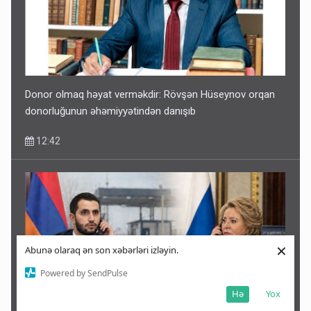
Donor olmaq həyat verməkdir: Rövşən Hüseynov orqan
donorluğunun əhəmiyyətindən danışıb
12:42
×
Abunə olaraq ən son xəbərləri izləyin.
Powered by SendPulse
Hə
Yox