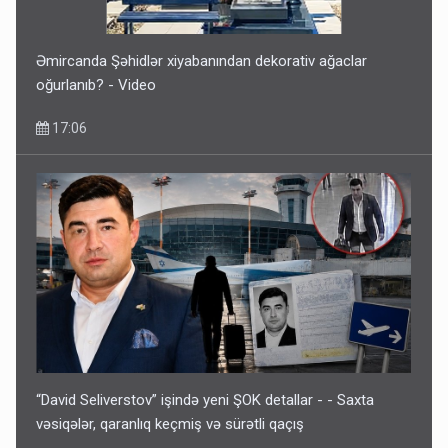
Əmircanda Şəhidlər xiyabanından dekorativ ağaclar
oğurlanıb? - Video
17:06
“David Seliverstov” işində yeni ŞOK detallar - - Saxta
vəsiqələr, qaranlıq keçmiş və sürətli qaçış