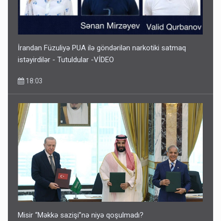
Paşinyan Əliyevə zəng etməsindən danışdı
16:18
İrandan Füzuliyə PUA ilə göndərilən narkotiki satmaq
istəyirdilər - Tutuldular -VİDEO
18:03
İlham Əliyev müharibədə də, sülhdə də qalib gəldi -
Hikmət Hacıyev
15:02
Misir “Məkkə sazişi”nə niyə qoşulmadı?