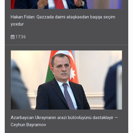
Hakan Fidan: Qəzzada daimi atəşkəsdən başqa seçim
yoxdur
17:36
Azərbaycan Ukraynanın ərazi bütövlüyünü dəstəkləyir —
Ceyhun Bayramov