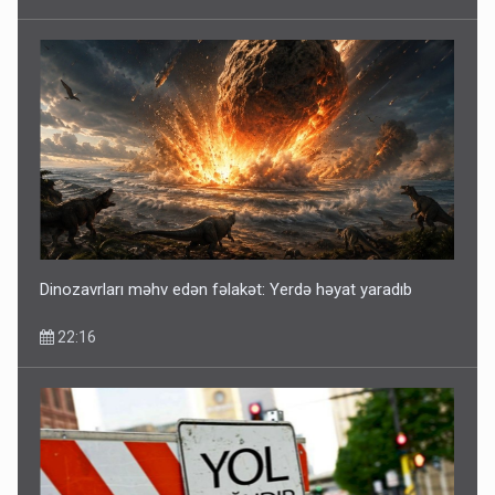
Dinozavrları məhv edən fəlakət: Yerdə həyat yaradıb
22:16