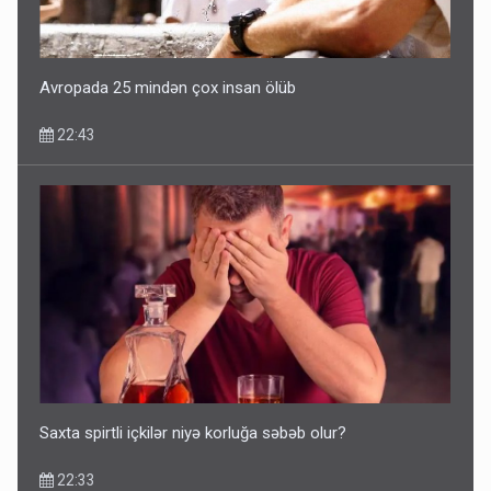
SİYAHI
10:53
Avropada 25 mindən çox insan ölüb
22:43
Ərdoğana sui-qəsd planının iştirakçısı detalları açıqladı
5 Avqust 16:56
Saxta spirtli içkilər niyə korluğa səbəb olur?
22:33