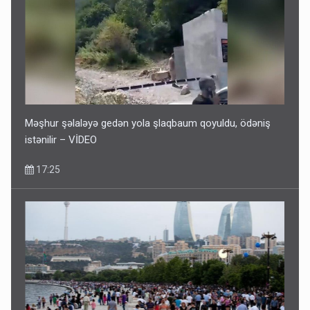
Məşhur şəlaləyə gedən yola şlaqbaum qoyuldu, ödəniş
istənilir – VİDEO
17:25