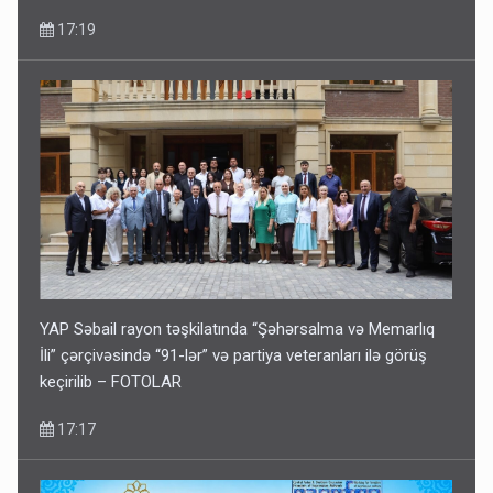
17:19
YAP Səbail rayon təşkilatında “Şəhərsalma və Memarlıq
İli” çərçivəsində “91-lər” və partiya veteranları ilə görüş
keçirilib – FOTOLAR
17:17