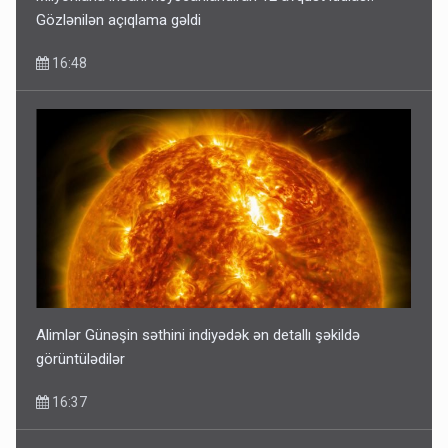
Gözlənilən açıqlama gəldi
16:48
Alimlər Günəşin səthini indiyədək ən detallı şəkildə
görüntülədilər
16:37