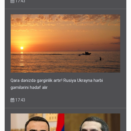
17:43
Qara dənizdə gərginlik artır! Rusiya Ukrayna hərbi
gəmilərini hədəf alır
17:43