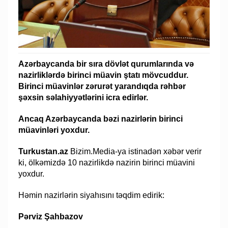
Azərbaycanda bir sıra dövlət qurumlarında və
nazirliklərdə birinci müavin ştatı mövcuddur.
Birinci müavinlər zərurət yarandıqda rəhbər
şəxsin səlahiyyətlərini icra edirlər.
Ancaq Azərbaycanda bəzi nazirlərin birinci
müavinləri yoxdur.
Turkustan.az
Bizim.Media-ya istinadən xəbər verir
ki, ölkəmizdə 10 nazirlikdə nazirin birinci müavini
yoxdur.
Həmin nazirlərin siyahısını təqdim edirik:
Pərviz Şahbazov