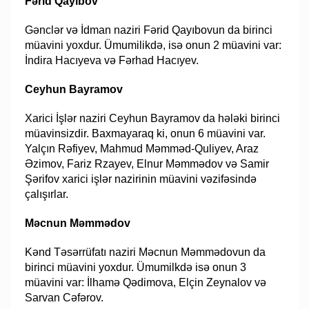
Fərid Qayıbov
Gənclər və İdman naziri Fərid Qayıbovun da birinci
müavini yoxdur. Ümumilikdə, isə onun 2 müavini var:
İndira Hacıyeva və Fərhad Hacıyev.
Ceyhun Bayramov
Xarici İşlər naziri Ceyhun Bayramov da hələki birinci
müavinsizdir. Baxmayaraq ki, onun 6 müavini var.
Yalçın Rəfiyev, Mahmud Məmməd-Quliyev, Araz
Əzimov, Fariz Rzayev, Elnur Məmmədov və Samir
Şərifov xarici işlər nazirinin müavini vəzifəsində
çalışırlar.
Məcnun Məmmədov
Kənd Təsərrüfatı naziri Məcnun Məmmədovun da
birinci müavini yoxdur. Ümumilkdə isə onun 3
müavini var: İlhamə Qədimova, Elçin Zeynalov və
Sarvan Cəfərov.