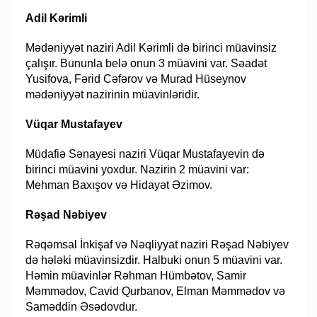
Adil Kərimli
Mədəniyyət naziri Adil Kərimli də birinci müavinsiz
çalışır. Bununla belə onun 3 müavini var. Səadət
Yusifova, Fərid Cəfərov və Murad Hüseynov
mədəniyyət nazirinin müavinləridir.
Vüqar Mustafayev
Müdafiə Sənayesi naziri Vüqar Mustafayevin də
birinci müavini yoxdur. Nazirin 2 müavini var:
Mehman Baxışov və Hidayət Əzimov.
Rəşad Nəbiyev
Rəqəmsal İnkişaf və Nəqliyyat naziri Rəşad Nəbiyev
də hələki müavinsizdir. Halbuki onun 5 müavini var.
Həmin müavinlər Rəhman Hümbətov, Samir
Məmmədov, Cavid Qurbanov, Elman Məmmədov və
Saməddin Əsədovdur.