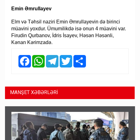
Emin Əmrullayev
Elm və Təhsil naziri Emin Əmrullayevin də birinci
müavini yoxdur. Ümumilikdə isə onun 4 müavini var.
Firudin Qurbanov, İdris İsayev, Həsən Həsənli,
Kənan Kərimzadə.
Facebook
WhatsApp
Telegram
Twitter
Share
MANŞET XƏBƏRLƏRİ