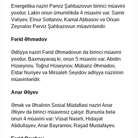
Energetika naziri Pərviz Şahbazovun birinci müavini
yoxdur. Lakin onun ümumilikdə 4 müavini var. Samir
Vəliyev, Elnur Soltanov, Kamal Abbasov və Orxan
Zeynalov Pərviz Şahbazovun müavinləridir.
Fərid Əhmədov
Ədliyyə naziri Fərid Əhmədovun da birinci müavini
yoxdur. Baxmayaraq ki, onun 5 müavini var. Abidin
Hüseynov, Toğrul Hüseynov, Mübariz Əhmədov,
Eldar Nuriyev və Mirsaleh Seyidov ədliyyə nazirinin
müavinləridir.
Anar Əliyev
Əmək və Əhalinin Sosial Müdafiəsi naziri Anar
Əliyev də birinci müavinsiz çalışır. Bununla belə
onun 4 müavini var: Vüsal Nəsirli, Hidayət
Abdullayev, Anar Bayramov, Rəşad Mustafayev.