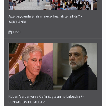
Azərbaycanda əhalinin neçə faizi ali təhsillidir? -
AÇIQLANDI
17:20
Ruben Vardanyanla Cefri Epşteyni nə birləşdirir?-
SENSASİON DETALLAR