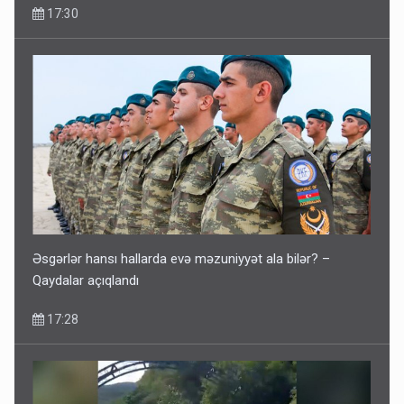
17:30
Əsgərlər hansı hallarda evə məzuniyyət ala bilər? –
Qaydalar açıqlandı
17:28