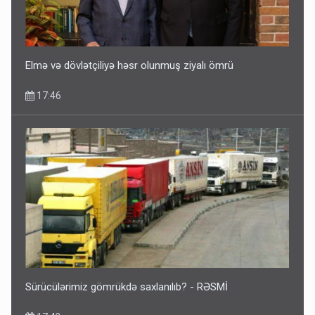
Elmə və dövlətçiliyə həsr olunmuş ziyalı ömrü
17:46
Sürücülərimiz gömrükdə saxlanılıb? - RƏSMİ