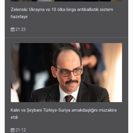
Zelenski: Ukrayna və 10 ölkə birgə antiballistik sistem
hazırlayır
21:23
Kalın və Şeybani Türkiyə-Suriya əməkdaşlığını müzakirə
etdi
21:12