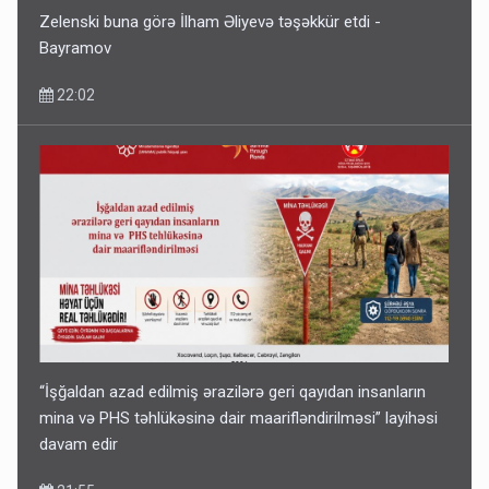
Zelenski buna görə İlham Əliyevə təşəkkür etdi -
Bayramov
22:02
“İşğaldan azad edilmiş ərazilərə geri qayıdan insanların
mina və PHS təhlükəsinə dair maarifləndirilməsi” layihəsi
davam edir