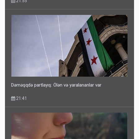
21:55
Dəməşqdə partlayış: Ölən və yaralananlar var
21:41