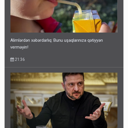
Alimlərdən xəbərdarlıq: Bunu uşaqlarınıza qətiyyən
verməyin!
21:36