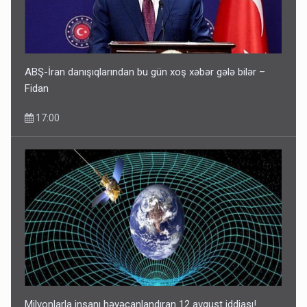
ABŞ-İran danışıqlarından bu gün xoş xəbər gələ bilər –
Fidan
17:00
Milyonlarla insanı həyəcanlandıran 12 avqust iddiası!