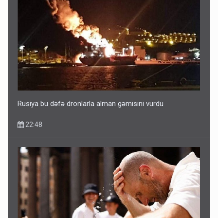
ŞOK! David Seliverstov ölkədən qaçdı
14:14
Rusiya bu dəfə dronlarla alman gəmisini vurdu
22:48
Bu ölkələrə şəxsiyyət vəsiqəsi ilə gedə biləcəksiniz -