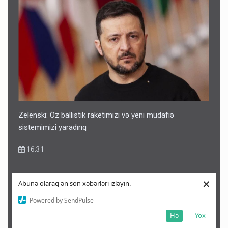
Zelenski: Öz ballistik raketimizi və yeni müdafiə
sistemimizi yaradırıq
16:31
×
Abunə olaraq ən son xəbərləri izləyin.
Powered by SendPulse
Hə
Yox