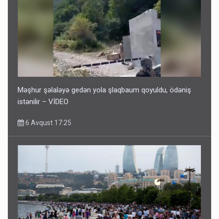
Məşhur şəlaləyə gedən yola şlaqbaum qoyuldu, ödəniş
istənilir – VİDEO
6 Avqust 17:25