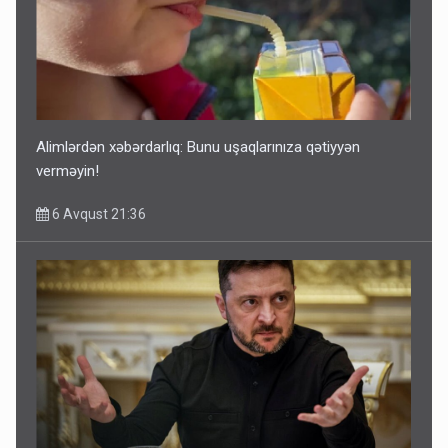
Alimlərdən xəbərdarlıq: Bunu uşaqlarınıza qətiyyən
verməyin!
6 Avqust 21:36