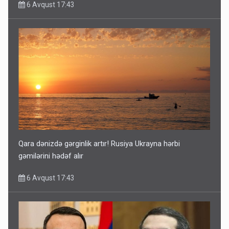
6 Avqust 17:43
Qara dənizdə gərginlik artır! Rusiya Ukrayna hərbi
gəmilərini hədəf alır
6 Avqust 17:43