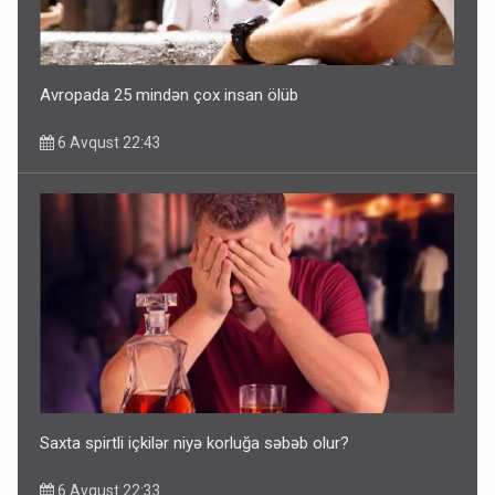
Avropada 25 mindən çox insan ölüb
6 Avqust 22:43
Saxta spirtli içkilər niyə korluğa səbəb olur?
6 Avqust 22:33