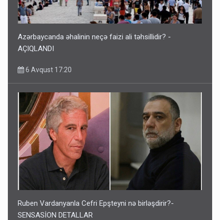
Azərbaycanda əhalinin neçə faizi ali təhsillidir? -
AÇIQLANDI
6 Avqust 17:20
Ruben Vardanyanla Cefri Epşteyni nə birləşdirir?-
SENSASİON DETALLAR