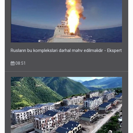
Bu ölkələrə şəxsiyyət vəsiqəsi ilə gedə biləcəksiniz -
SİYAHI
6 Avqust 10:53
Rusların bu kompleksləri dərhal məhv edilməlidir - Ekspert
08:51
Ərdoğana sui-qəsd planının iştirakçısı detalları açıqladı
5 Avqust 16:56