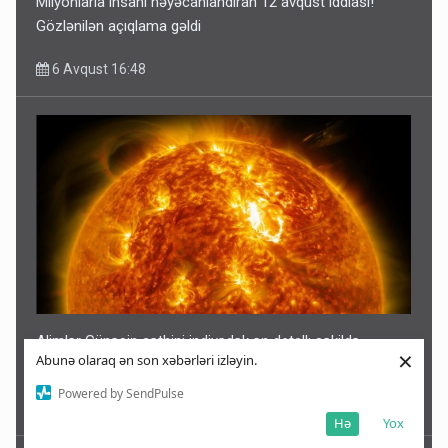
Milyonlarla insanı həyəcanlandıran 12 avqust iddiası!
Gözlənilən açıqlama gəldi
6 Avqust 16:48
Alimlər Günəşin səthini indiyədək ən detallı şəkildə
×
Abunə olaraq ən son xəbərləri izləyin.
görüntülədilər
Powered by SendPulse
6 Avqust 16:37
Hə
Yox