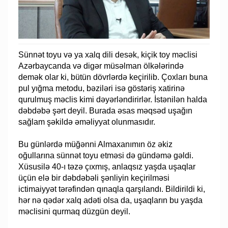
Sünnət toyu və ya xalq dili desək, kiçik toy məclisi
Azərbaycanda və digər müsəlman ölkələrində
demək olar ki, bütün dövrlərdə keçirilib. Çoxları buna
pul yığma metodu, bəziləri isə göstəriş xatirinə
qurulmuş məclis kimi dəyərləndirirlər. İstənilən halda
dəbdəbə şərt deyil. Burada əsas məqsəd uşağın
sağlam şəkildə əməliyyat olunmasıdır.
Bu günlərdə müğənni Almaxanımın öz əkiz
oğullarına sünnət toyu etməsi də gündəmə gəldi.
Xüsusilə 40-ı təzə çıxmış, anlaqsız yaşda uşaqlar
üçün elə bir dəbdəbəli şənliyin keçirilməsi
ictimaiyyət tərəfindən qınaqla qarşılandı. Bildirildi ki,
hər nə qədər xalq adəti olsa da, uşaqların bu yaşda
məclisini qurmaq düzgün deyil.