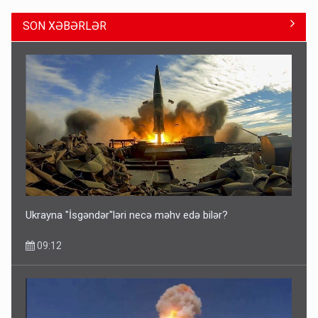
SON XƏBƏRLƏR
ŞOK! David Seliverstov ölkədən qaçdı
6 Avqust 14:14
Ukrayna "İsgəndər"ləri necə məhv edə bilər?
09:12