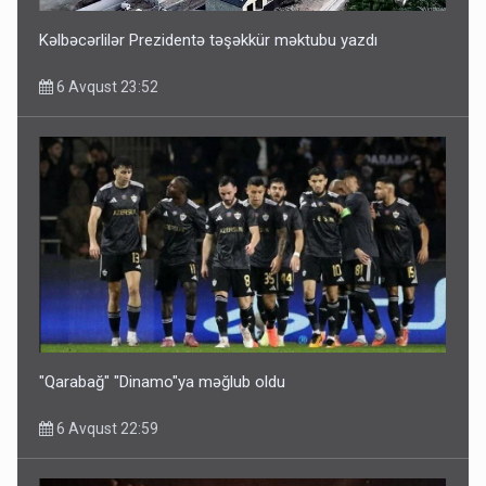
Kəlbəcərlilər Prezidentə təşəkkür məktubu yazdı
6 Avqust 23:52
"Qarabağ" "Dinamo"ya məğlub oldu
6 Avqust 22:59