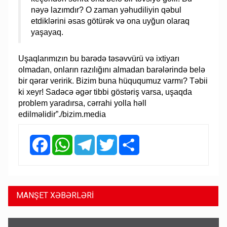
nəyə lazımdır? O zaman yəhudiliyin qəbul
etdiklərini əsas götürək və ona uyğun olaraq
yaşayaq.
Uşaqlarımızın bu barədə təsəvvürü və ixtiyarı
olmadan, onların razılığını almadan barələrində belə
bir qərar veririk. Bizim buna hüququmuz varmı? Təbii
ki xeyr! Sadəcə əgər tibbi göstəriş varsa, uşaqda
problem yaradırsa, cərrahi yolla həll
edilməlidir”./bizim.media
Facebook
WhatsApp
Telegram
Twitter
Share
MANŞET XƏBƏRLƏRİ