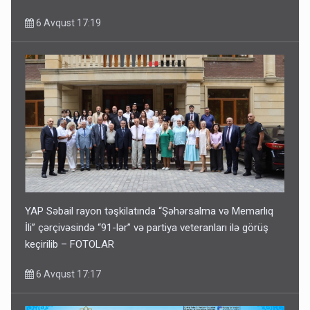
6 Avqust 17:19
YAP Səbail rayon təşkilatında “Şəhərsalma və Memarlıq
İli” çərçivəsində “91-lər” və partiya veteranları ilə görüş
keçirilib – FOTOLAR
6 Avqust 17:17