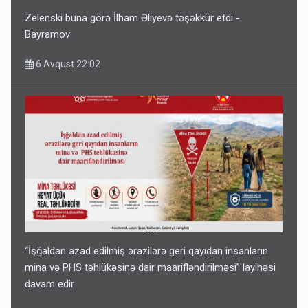
Zelenski buna görə İlham Əliyevə təşəkkür etdi -
Bayramov
6 Avqust 22:02
“İşğaldan azad edilmiş ərazilərə geri qayıdan insanların
mina və PHS təhlükəsinə dair maarifləndirilməsi” layihəsi
davam edir