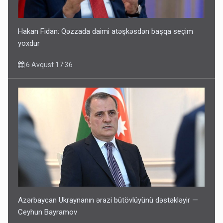
Hakan Fidan: Qəzzada daimi atəşkəsdən başqa seçim
yoxdur
6 Avqust 17:36
Azərbaycan Ukraynanın ərazi bütövlüyünü dəstəkləyir —
Ceyhun Bayramov