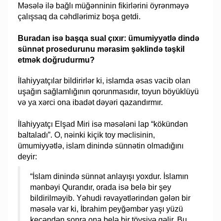
Məsələ ilə bağlı müğənninin fikirlərini öyrənməyə
çalışsaq da cəhdlərimiz boşa getdi.
Buradan isə başqa sual çıxır: ümumiyyətlə dində
sünnət prosedurunu mərasim şəklində təşkil
etmək doğrudurmu?
İlahiyyatçılar bildirirlər ki, islamda əsas vacib olan
uşağın sağlamlığının qorunmasıdır, toyun böyüklüyü
və ya xərci ona ibadət dəyəri qazandırmır.
İlahiyyatçı Elşad Miri isə məsələni lap “kökündən
baltaladı”. O, nəinki kiçik toy məclisinin,
ümumiyyətlə, islam dinində sünnətin olmadığını
deyir:
“İslam dinində sünnət anlayışı yoxdur. İslamın
mənbəyi Qurandır, orada isə belə bir şey
bildirilməyib. Yəhudi rəvayətlərindən gələn bir
məsələ var ki, İbrahim peyğəmbər yaşı yüzü
keçəndən sonra ona belə bir tövsiyə gəlir. Bu