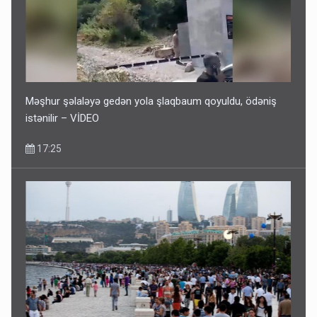
Məşhur şəlaləyə gedən yola şlaqbaum qoyuldu, ödəniş
istənilir – VİDEO
17:25