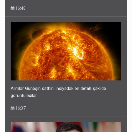
16:48
Alimlər Günəşin səthini indiyədək ən detallı şəkildə
görüntülədilər
16:37