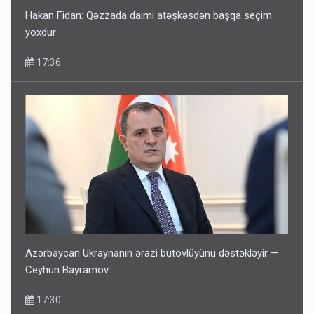
Hakan Fidan: Qəzzada daimi atəşkəsdən başqa seçim
yoxdur
17:36
Azərbaycan Ukraynanın ərazi bütövlüyünü dəstəkləyir —
Ceyhun Bayramov
17:30