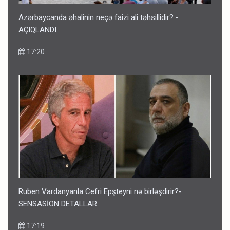
Azərbaycanda əhalinin neçə faizi ali təhsillidir? -
AÇIQLANDI
17:20
Ruben Vardanyanla Cefri Epşteyni nə birləşdirir?-
SENSASİON DETALLAR
17:19