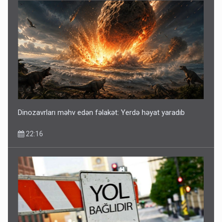
Dinozavrları məhv edən fəlakət: Yerdə həyat yaradıb
22:16