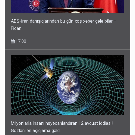
ABŞ-İran danışıqlarından bu gün xoş xəbər gələ bilər –
Fidan
17:00
Milyonlarla insanı həyəcanlandıran 12 avqust iddiası!
Gözlənilən açıqlama gəldi