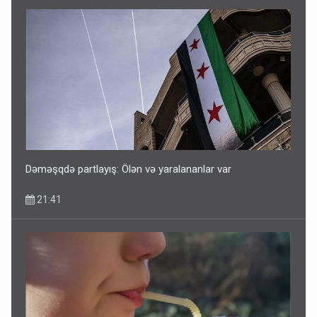
Dəməşqdə partlayış: Ölən və yaralananlar var
21:41