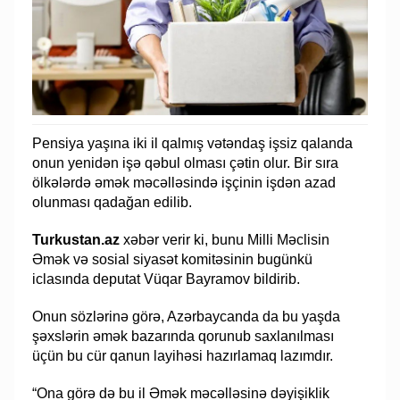
Pensiya yaşına iki il qalmış vətəndaş işsiz qalanda
onun yenidən işə qəbul olması çətin olur. Bir sıra
ölkələrdə əmək məcəlləsində işçinin işdən azad
olunması qadağan edilib.
Turkustan.az
xəbər verir ki, bunu Milli Məclisin
Əmək və sosial siyasət komitəsinin bugünkü
iclasında deputat Vüqar Bayramov bildirib.
Onun sözlərinə görə, Azərbaycanda da bu yaşda
şəxslərin əmək bazarında qorunub saxlanılması
üçün bu cür qanun layihəsi hazırlamaq lazımdır.
“Ona görə də bu il Əmək məcəlləsinə dəyişiklik