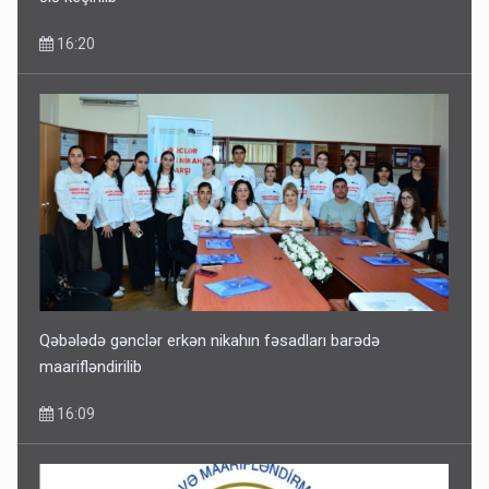
16:20
Qəbələdə gənclər erkən nikahın fəsadları barədə
maarifləndirilib
16:09