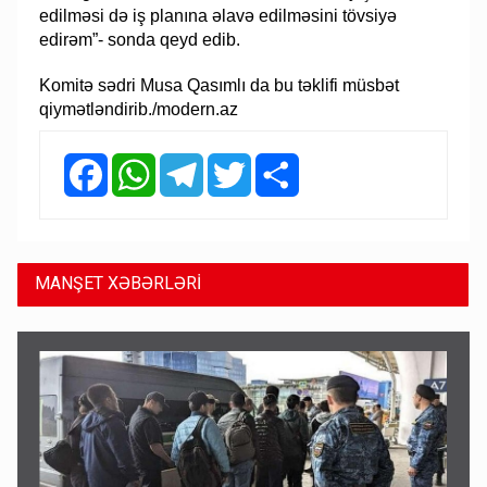
edilməsi də iş planına əlavə edilməsini tövsiyə
edirəm”- sonda qeyd edib.
Komitə sədri Musa Qasımlı da bu təklifi müsbət
qiymətləndirib./modern.az
Facebook
WhatsApp
Telegram
Twitter
Share
MANŞET XƏBƏRLƏRİ