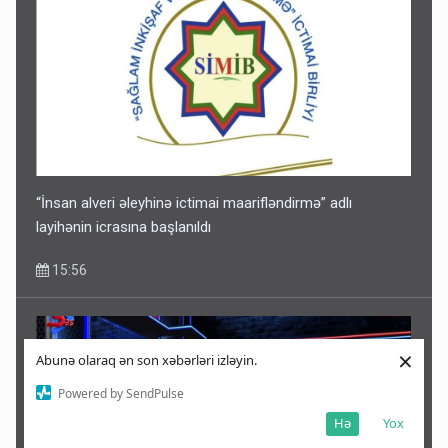
“İnsan alveri əleyhinə ictimai maarifləndirmə” adlı
layihənin icrasına başlanıldı
15:56
×
Abunə olaraq ən son xəbərləri izləyin.
Powered by SendPulse
Hə
Yox