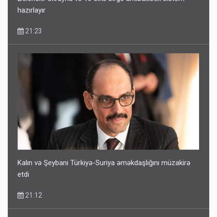
hazırlayır
21:23
Kalın və Şeybani Türkiyə-Suriya əməkdaşlığını müzakirə
etdi
21:12