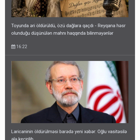
Toyunda əri öldürüldü, özü dağlara qaçdı - Reyqana həsr
olunduğu düşünülən mahnı haqqında bilinməyənlər
16:22
Laricaninin öldürülməsi barədə yeni xəbər: Oğlu vasitəsilə
ələ keçirilib