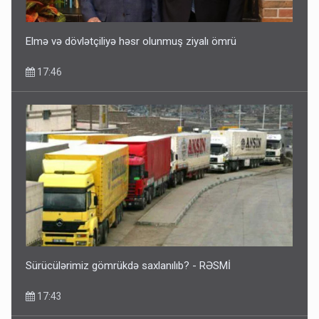
Elmə və dövlətçiliyə həsr olunmuş ziyalı ömrü
17:46
Sürücülərimiz gömrükdə saxlanılıb? - RƏSMİ
17:43