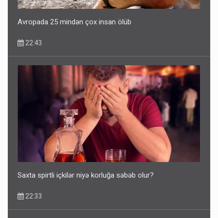
10:53
Avropada 25 mindən çox insan ölüb
22:43
Ərdoğana sui-qəsd planının iştirakçısı detalları açıqladı
5 Avqust 16:56
Saxta spirtli içkilər niyə korluğa səbəb olur?
22:33