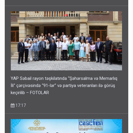
YAP Səbail rayon təşkilatında “Şəhərsalma və Memarlıq
İli” çərçivəsində “91-lər” və partiya veteranları ilə görüş
keçirilib – FOTOLAR
17:17