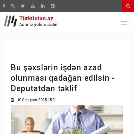
Türküstan.az
Adımız yolumuzdur
Bu şəxslərin işdən azad
olunması qadağan edilsin -
Deputatdan təklif
10 Sentyabr 2025 15:31