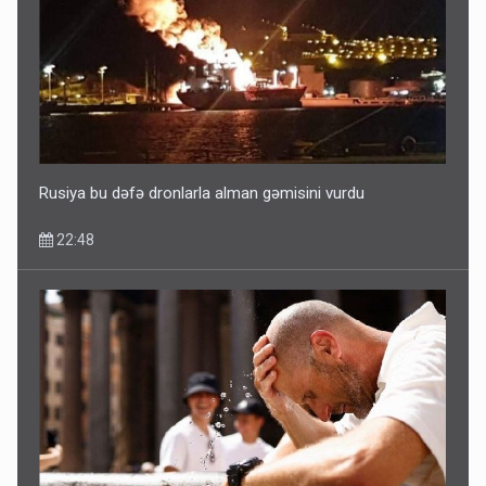
ŞOK! David Seliverstov ölkədən qaçdı
14:14
Rusiya bu dəfə dronlarla alman gəmisini vurdu
22:48
Bu ölkələrə şəxsiyyət vəsiqəsi ilə gedə biləcəksiniz -
SİYAHI