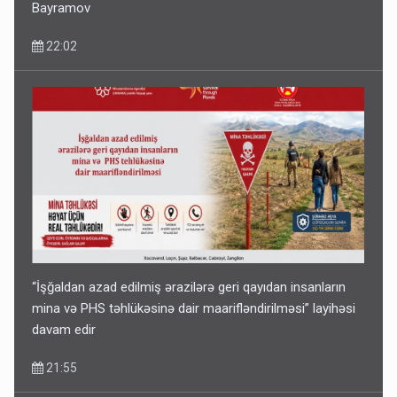
Bayramov
22:02
“İşğaldan azad edilmiş ərazilərə geri qayıdan insanların
mina və PHS təhlükəsinə dair maarifləndirilməsi” layihəsi
davam edir
21:55