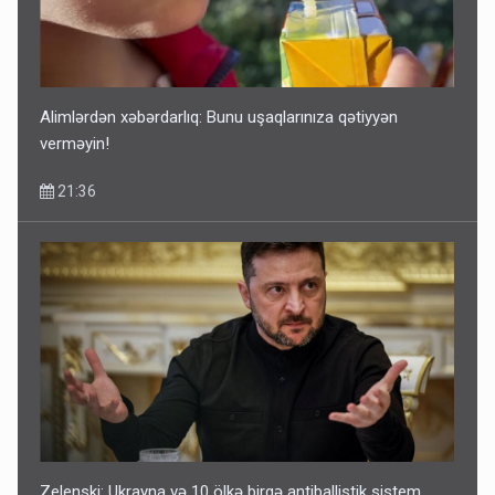
Alimlərdən xəbərdarlıq: Bunu uşaqlarınıza qətiyyən
verməyin!
21:36
Zelenski: Ukrayna və 10 ölkə birgə antiballistik sistem