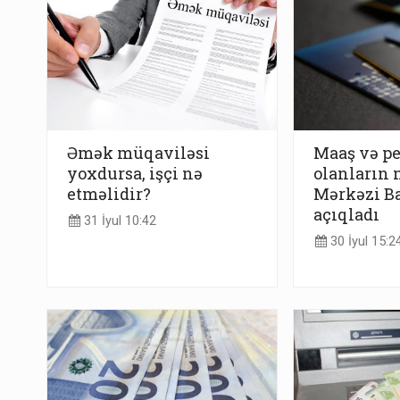
Əmək müqaviləsi
Maaş və pe
yoxdursa, işçi nə
olanların 
etməlidir?
Mərkəzi Ba
açıqladı
31 İyul 10:42
30 İyul 15:2