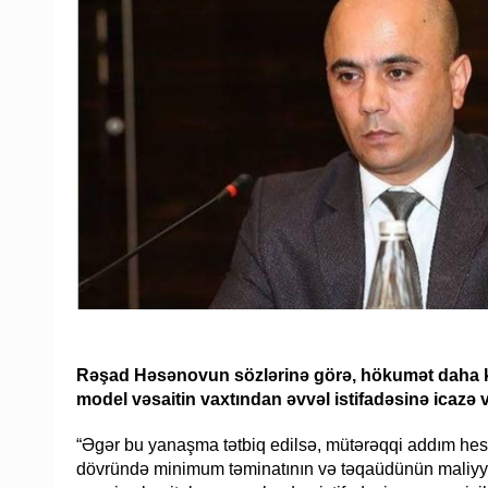
Rəşad Həsənovun sözlərinə görə, hökumət daha k
model vəsaitin vaxtından əvvəl istifadəsinə icazə 
“Əgər bu yanaşma tətbiq edilsə, mütərəqqi addım hes
dövründə minimum təminatının və təqaüdünün maliyyələ