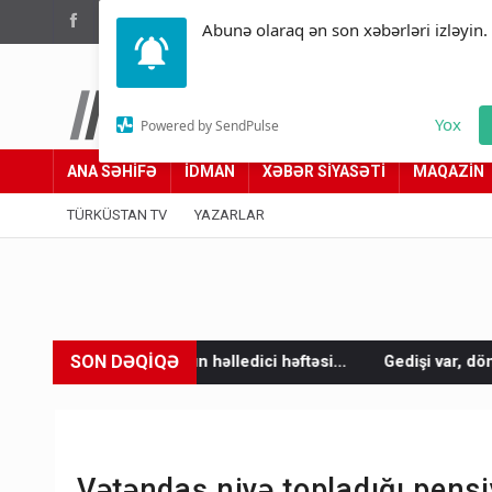
(012) 449 94 05
Abunə olaraq ən son xəbərləri izləyin.
Türküstan.az
Yox
Powered by SendPulse
Adımız yolumuzdur
ANA SƏHİFƏ
İDMAN
XƏBƏR SİYASƏTİ
MAQAZİN
TÜRKÜSTAN TV
YAZARLAR
SON DƏQİQƏ
 həlledici həftəsi...
Gedişi var, dönüşü yox: Bakı-Tbilisi-Bakı
Vətəndaş niyə topladığı pens