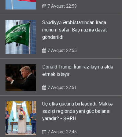
7 Avqust 22:59
Səudiyyə Ərəbistanından İraqa
mühüm səfər: Baş nazirə dəvət
göndərildi
7 Avqust 22:55
Donald Tramp: İran razılaşma əldə
etmək istəyir
7 Avqust 22:51
Üç ölkə gücünü birləşdirdi: Məkkə
sazişi regionda yeni güc balansı
yaradır? - ŞƏRH
7 Avqust 22:45