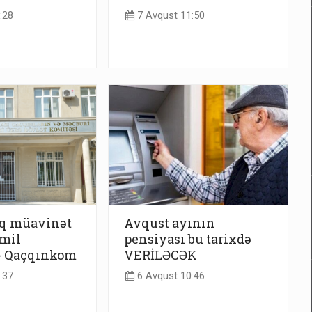
:28
7 Avqust 11:50
ıq müavinət
Avqust ayının
amil
pensiyası bu tarixdə
- Qaçqınkom
VERİLƏCƏK
:37
6 Avqust 10:46