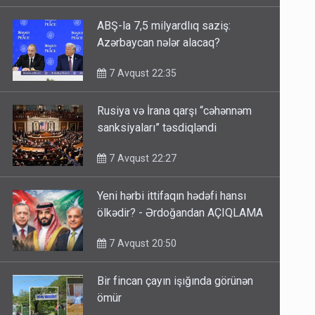
ABŞ-la 7,5 milyardlıq saziş:
Azərbaycan nələr alacaq?
7 Avqust 22:35
Rusiya və İrana qarşı “cəhənnəm
sanksiyaları” təsdiqləndi
7 Avqust 22:27
Yeni hərbi ittifaqın hədəfi hansı
ölkədir? - Ərdoğandan AÇIQLAMA
7 Avqust 20:50
Bir fincan çayın işığında görünən
ömür