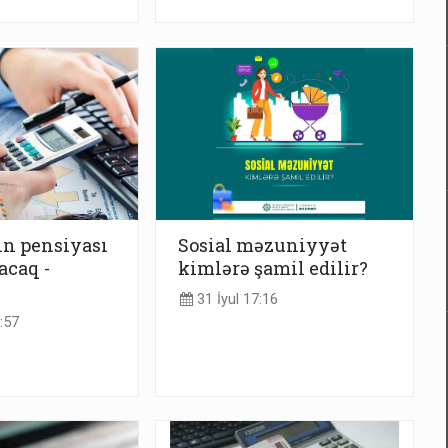
in pensiyası
Sosial məzuniyyət
lacaq -
kimlərə şamil edilir?
31 İyul 17:16
:57