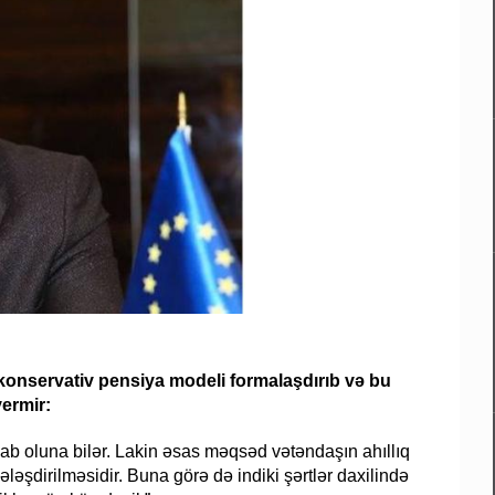
onservativ pensiya modeli formalaşdırıb və bu
vermir:
ab oluna bilər. Lakin əsas məqsəd vətəndaşın ahıllıq
şdirilməsidir. Buna görə də indiki şərtlər daxilində