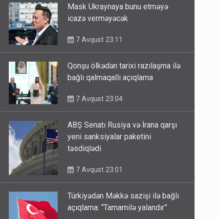
Mask Ukraynaya bunu etməyə
icazə verməyəcək
7 Avqust 23:11
Qonşu ölkədən tarixi razılaşma ilə
bağlı qalmaqallı açıqlama
7 Avqust 23:04
ABŞ Senatı Rusiya və İrana qarşı
yeni sanksiyalar paketini
təsdiqlədi
7 Avqust 23:01
Türkiyədən Məkkə sazişi ilə bağlı
açıqlama: “Tamamilə yalandır”