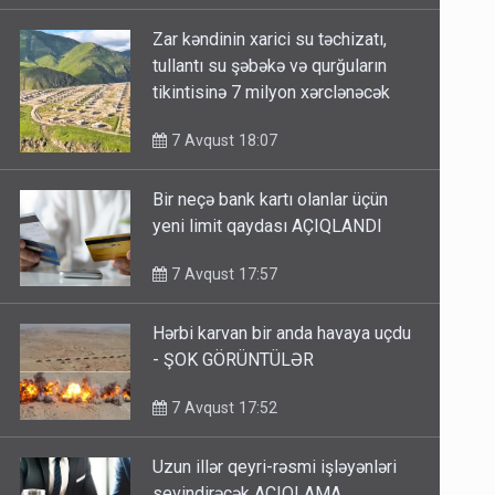
Zar kəndinin xarici su təchizatı,
tullantı su şəbəkə və qurğuların
tikintisinə 7 milyon xərclənəcək
7 Avqust 18:07
Bir neçə bank kartı olanlar üçün
yeni limit qaydası AÇIQLANDI
7 Avqust 17:57
Hərbi karvan bir anda havaya uçdu
- ŞOK GÖRÜNTÜLƏR
7 Avqust 17:52
Uzun illər qeyri-rəsmi işləyənləri
sevindirəcək AÇIQLAMA