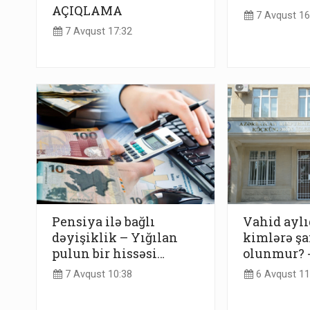
AÇIQLAMA
7 Avqust 16
7 Avqust 17:32
Pensiya ilə bağlı
Vahid ayl
dəyişiklik – Yığılan
kimlərə ş
pulun bir hissəsi…
olunmur? 
7 Avqust 10:38
6 Avqust 11