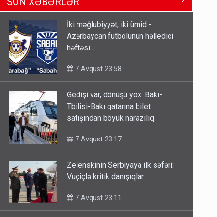
SON XƏBƏRLƏR
Tbilisi-Bakı qatarına bilet
satışından böyük narazılıq
İki məğlubiyyət, iki ümid -
7 Avqust 23:17
Azərbaycan futbolunun həlledici
həftəsi...
Geri çağırılan səfir Abel
Məhərrəmovun oğludur - DOSYE
7 Avqust 23:58
7 Avqust 14:07
Gedişi var, dönüşü yox: Bakı-
Media və Yayım Şurasına əlavə
Tbilisi-Bakı qatarına bilet
hüquq və vəzifələr verilib
satışından böyük narazılıq
7 Avqust 13:24
7 Avqust 23:17
Zelenskinin Serbiyaya ilk səfəri:
Vuçiçlə kritik danışıqlar
7 Avqust 23:11