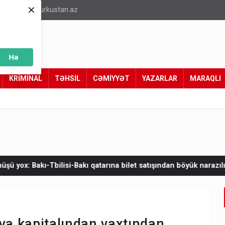
×
info@turkustan.az
Hə
KRİMİNAL
TƏHSİL
CƏMİYYƏT
YAZARLAR
MARAQLI
 qatarına bilet satışından böyük narazılıq
Zelenskinin Serbiyay
iya kapitalından vaxtından