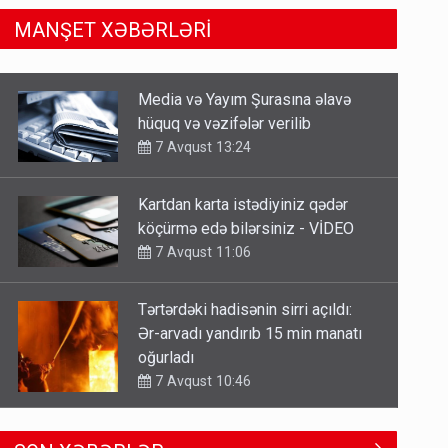
MANŞET XƏBƏRLƏRİ
Kartdan karta istədiyiniz qədər
köçürmə edə bilərsiniz - VİDEO
7 Avqust 11:06
Tərtərdəki hadisənin sirri açıldı:
Ər-arvadı yandırıb 15 min manatı
oğurladı
7 Avqust 10:46
Əhaliyə hava ilə bağlı VACİB
XƏBƏRDARLIQ - Saat 11:00-dan…
7 Avqust 09:15
Gedişi var, dönüşü yox: Bakı-