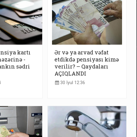
nsiya kartı
Ər və ya arvad vəfat
nəzərinə -
etdikdə pensiyası kimə
nkın sədri
verilir? – Qaydaları
AÇIQLANDI
4
30 İyul 12:36