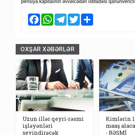
pensiya kapitalının əvvəlcədən istifadəsi qanunverici
Facebook
WhatsApp
Telegram
Twitter
Share
OXŞAR XƏBƏRLƏR
Uzun illər qeyri-rəsmi
Kimlərin 
işləyənləri
maaş alaca
sevindirəcək
- RƏSMİ