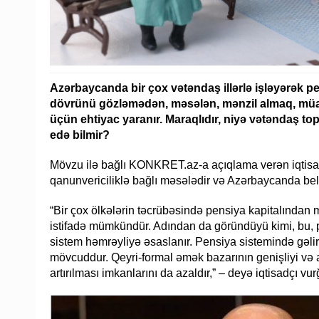
Azərbaycanda bir çox vətəndaş illərlə işləyərək pen
dövrünü gözləmədən, məsələn, mənzil almaq, müali
üçün ehtiyac yaranır. Maraqlıdır, niyə vətəndaş top
edə bilmir?
Mövzu ilə bağlı KONKRET.az-a açıqlama verən iqtisa
qanunvericiliklə bağlı məsələdir və Azərbaycanda bel
“Bir çox ölkələrin təcrübəsində pensiya kapitalından
istifadə mümkündür. Adından da göründüyü kimi, bu, 
sistem həmrəyliyə əsaslanır. Pensiya sistemində gəlirl
mövcuddur. Qeyri-formal əmək bazarının genişliyi və
artırılması imkanlarını da azaldır,” – deyə iqtisadçı vur