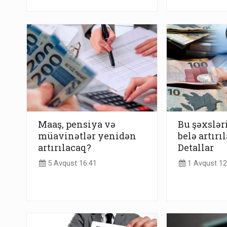
Maaş, pensiya və
Bu şəxslər
müavinətlər yenidən
belə artırı
artırılacaq?
Detallar
5 Avqust 16:41
1 Avqust 12