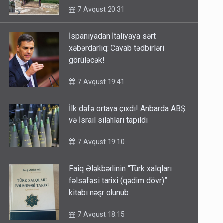
7 Avqust 20:31
İspaniyadan İtaliyaya sərt
xəbərdarlıq: Cavab tədbirləri
görüləcək!
7 Avqust 19:41
İlk dəfə ortaya çıxdı! Anbarda ABŞ
və İsrail silahları tapıldı
7 Avqust 19:10
Faiq Ələkbərlinin “Türk xalqları
fəlsəfəsi tarixi (qədim dövr)”
kitabı nəşr olunub
7 Avqust 18:15