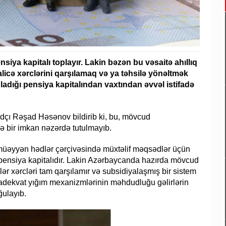
siya kapitalı toplayır. Lakin bəzən bu vəsaitə ahıllıq
cə xərclərini qarşılamaq və ya təhsilə yönəltmək
ladığı pensiya kapitalından vaxtından əvvəl istifadə
dçı Rəşad Həsənov bildirib ki, bu, mövcud
ə bir imkan nəzərdə tutulmayıb.
 müəyyən hədlər çərçivəsində müxtəlif məqsədlər üçün
pensiya kapitalıdır. Lakin Azərbaycanda hazırda mövcud
ər xərcləri tam qarşılamır və subsidiyalaşmış bir sistem
 adekvat yığım mexanizmlərinin məhdudluğu gəlirlərin
ğulayıb.