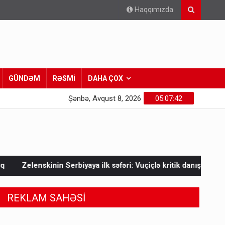
Haqqımızda
GÜNDƏM
RƏSMİ
DAHA ÇOX
Şənbə, Avqust 8, 2026
05:07:44
a ilk səfəri: Vuçiçlə kritik danışıqlar
Mask Ukraynaya bunu e
REKLAM SAHƏSİ