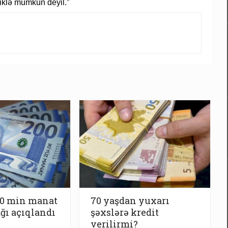
liklə mümkün deyil.”
10 min manat
70 yaşdan yuxarı
ğı açıqlandı
şəxslərə kredit
verilirmi?