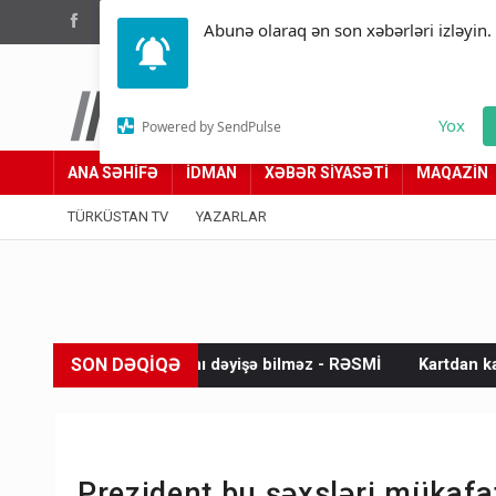
(012) 449 94 05
Abunə olaraq ən son xəbərləri izləyin.
Türküstan.az
Yox
Powered by SendPulse
Adımız yolumuzdur
ANA SƏHİFƏ
İDMAN
XƏBƏR SİYASƏTİ
MAQAZİN
TÜRKÜSTAN TV
YAZARLAR
SON DƏQİQƏ
oyadını dəyişə bilməz - RƏSMİ
Kartdan karta istədiyiniz qədə
Prezident bu şəxsləri mükafa