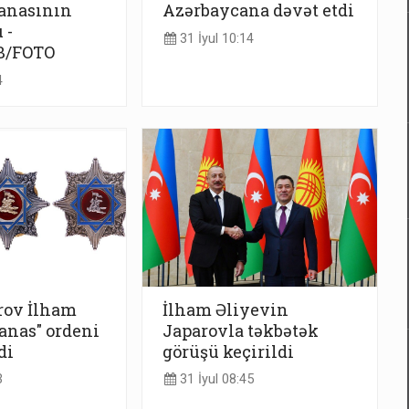
nasının
Azərbaycana dəvət etdi
 -
31 İyul 10:14
B/FOTO
4
rov İlham
İlham Əliyevin
anas" ordeni
Japarovla təkbətək
di
görüşü keçirildi
3
31 İyul 08:45