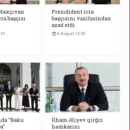
 Naxçıvan
Prezidident icra
ra başçısı
başçısını vəzifəsindən
azad etdi
:01
4 Avqust 12:59
nda “Baku
İlham Əliyev qırğız
a”
həmkarını