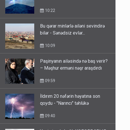
10:22
Bu qərar minlərlə ailəni sevindirə
bilər - Sənədsiz evlər...
10:09
Paşinyanın ailəsində nə baş verir?
– Məşhur erməni nəşr araşdırdı
09:59
İldırım 20 nəfərin həyatına son
qoydu - "Narıncı" təhlükə
09:40