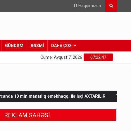
Haqqımızda
GÜNDƏM
RƏSMİ
DAHA ÇOX
Cümə, Avqust 7, 2026
07:22:48
ıq əməkhaqqı ilə işçi AXTARILIR
Tərtərdəki hadisənin sirri aç
REKLAM SAHƏSİ