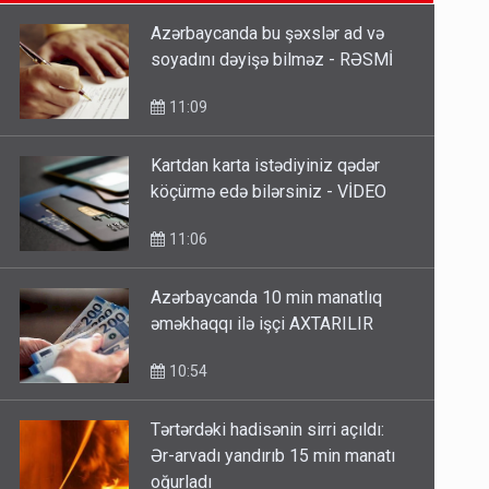
11:06
Azərbaycanda bu şəxslər ad və
soyadını dəyişə bilməz - RƏSMİ
Tərtərdəki hadisənin sirri açıldı:
Ər-arvadı yandırıb 15 min manatı
11:09
oğurladı
10:46
Kartdan karta istədiyiniz qədər
köçürmə edə bilərsiniz - VİDEO
Əhaliyə hava ilə bağlı VACİB
XƏBƏRDARLIQ - Saat 11:00-dan…
11:06
09:15
Azərbaycanda 10 min manatlıq
əməkhaqqı ilə işçi AXTARILIR
10:54
Tərtərdəki hadisənin sirri açıldı:
Ər-arvadı yandırıb 15 min manatı
oğurladı