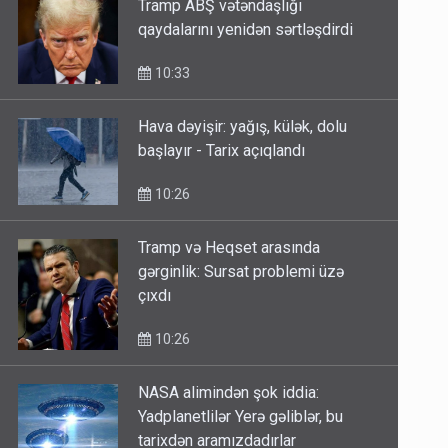
Tramp ABŞ vətəndaşlığı
qaydalarını yenidən sərtləşdirdi
10:33
Hava dəyişir: yağış, külək, dolu
başlayır - Tarix açıqlandı
10:26
Tramp və Heqset arasında
gərginlik: Sursat problemi üzə
çıxdı
10:26
NASA alimindən şok iddia:
Yadplanetlilər Yerə gəliblər, bu
tarixdən aramızdadırlar