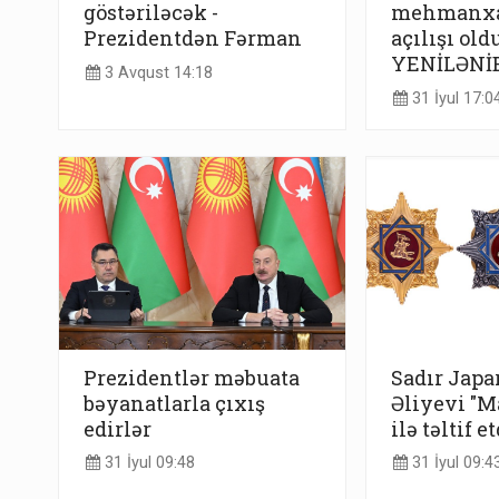
göstəriləcək -
mehmanxa
Prezidentdən Fərman
açılışı oldu
YENİLƏNİ
3 Avqust 14:18
31 İyul 17:0
Prezidentlər məbuata
Sadır Japa
bəyanatlarla çıxış
Əliyevi "M
edirlər
ilə təltif et
31 İyul 09:48
31 İyul 09:4