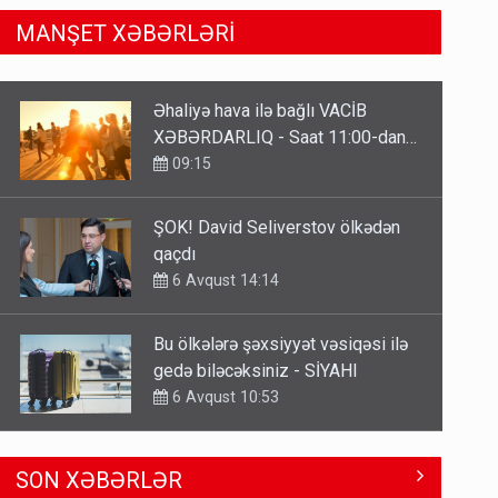
MANŞET XƏBƏRLƏRİ
ŞOK! David Seliverstov ölkədən
qaçdı
6 Avqust 14:14
Bu ölkələrə şəxsiyyət vəsiqəsi ilə
gedə biləcəksiniz - SİYAHI
6 Avqust 10:53
Ərdoğana sui-qəsd planının
iştirakçısı detalları açıqladı
5 Avqust 16:56
Kartdan karta istədiyiniz qədər
SON XƏBƏRLƏR
köçürmə edə bilərsiniz - VİDEO