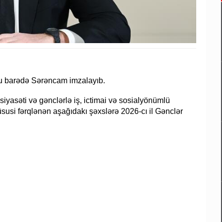
 bu barədə Sərəncam imzalayıb.
iyasəti və gənclərlə iş, ictimai və sosialyönümlü
üsusi fərqlənən aşağıdakı şəxslərə 2026-cı il Gənclər