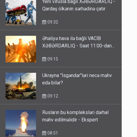
Yeni virusla bağlı XƏBƏRDARLIQ -
Qardaş ölkənin sərhədinə çatır
09:32
Əhaliyə hava ilə bağlı VACİB
XƏBƏRDARLIQ - Saat 11:00-dan…
09:15
Ukrayna "İsgəndər"ləri necə məhv
edə bilər?
09:12
Rusların bu kompleksləri dərhal
məhv edilməlidir - Ekspert
08:51