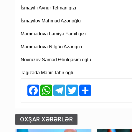
İsmayıllı Aynur Telman qızı
İsmayılov Mahmud Azər oğlu
Məmmədova Lamiyə Famil qızı
Məmmədova Nilgün Azər qızı
Novruzov Səməd Əbülqasım oğlu
Tağızadə Mahir Tahir oğlu.
Facebook
WhatsApp
Telegram
Twitter
Share
OXŞAR XƏBƏRLƏR