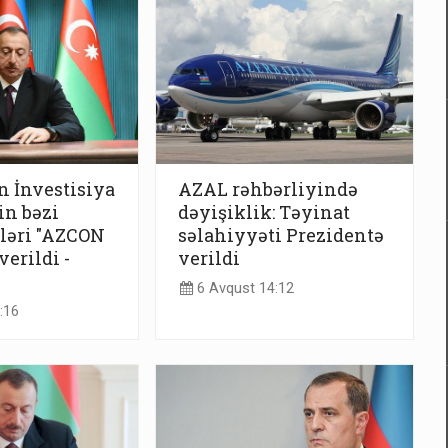
 İnvestisiya
AZAL rəhbərliyində
n bəzi
dəyişiklik: Təyinat
ləri "AZCON
səlahiyyəti Prezidentə
erildi -
verildi
6 Avqust 14:12
:16