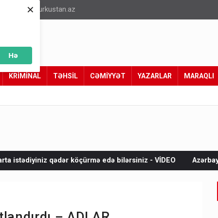
×
info@turkustan.az
Hə
KRİMİNAL
TƏHSİL
CƏMİYYƏT
YAZARLAR
MARAQLI
r köçürmə edə bilərsiniz - VİDEO
Azərbaycanda 10 min manatl
tlandırdı – ADLAR