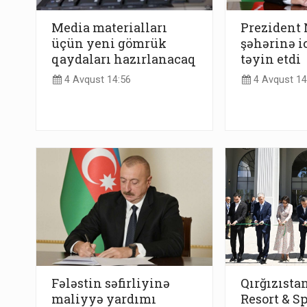
Media materialları
Prezident
üçün yeni gömrük
şəhərinə ic
qaydaları hazırlanacaq
təyin etdi
4 Avqust 14:56
4 Avqust 14
Fələstin səfirliyinə
Qırğızısta
maliyyə yardımı
Resort & Sp