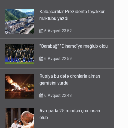
Kəlbəcərlilər Prezidentə təşəkkür
məktubu yazdı
6 Avqust 23:52
"Qarabağ" "Dinamo"ya məğlub oldu
6 Avqust 22:59
Rusiya bu dəfə dronlarla alman
gəmisini vurdu
6 Avqust 22:48
Avropada 25 mindən çox insan
ölüb