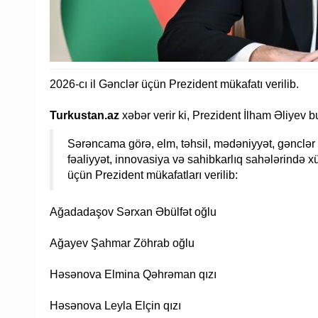
2026-cı il Gənclər üçün Prezident mükafatı verilib.
Turkustan.az
xəbər verir ki, Prezident İlham Əliyev
Sərəncama görə, elm, təhsil, mədəniyyət, gənclər s
fəaliyyət, innovasiya və sahibkarlıq sahələrində x
üçün Prezident mükafatları verilib:
Ağadadaşov Sərxan Əbülfət oğlu
Ağayev Şahmar Zöhrab oğlu
Həsənova Elmina Qəhrəman qızı
Həsənova Leyla Elçin qızı