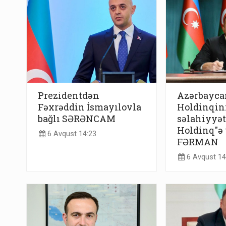
Prezidentdən
Azərbaycan
Fəxrəddin İsmayılovla
Holdinqini
bağlı SƏRƏNCAM
səlahiyyət
Holdinq"ə v
6 Avqust 14:23
FƏRMAN
6 Avqust 14