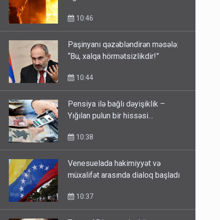
10:46
Paşinyanı qəzəbləndirən məsələ:
“Bu, xalqa hörmətsizlikdir!”
10:44
Pensiya ilə bağlı dəyişiklik –
Yığılan pulun bir hissəsi…
10:38
Venesuelada hakimiyyət və
müxalifət arasında dialoq başladı
10:37