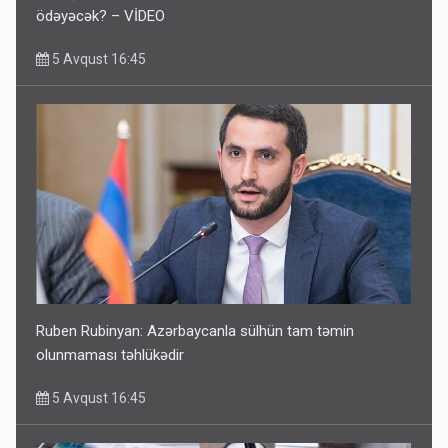
ödəyəcək? – VİDEO
5 Avqust 16:45
Ruben Rubinyan: Azərbaycanla sülhün tam təmin
olunmaması təhlükədir
5 Avqust 16:45