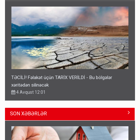
TƏCİLİ! Fəlakət üçün TARİX VERİLDİ - Bu bölgələr
xəritədən silinəcək
4 Avqust 12:01
SON XƏBƏRLƏR