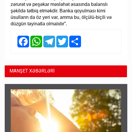
zərurət və peşəkar məsləhət əsasında balanslı
şəkildə tətbiq etməkdir. Banka qoyulması kimi
üsulların da öz yeri var, amma bu, ölçülü-biçili və
düzgün təyinatla olmalıdır”.
Facebook
WhatsApp
Telegram
Twitter
Share
MANŞET XƏBƏRLƏRİ