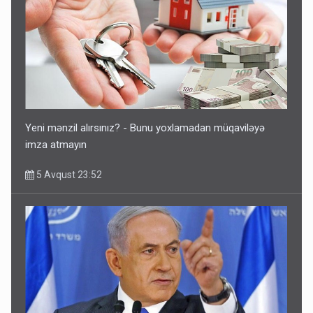
Ərdoğana sui-qəsd planının iştirakçısı detalları açıqladı
5 Avqust 16:56
Yeni mənzil alırsınız? - Bunu yoxlamadan müqaviləyə
imza atmayın
5 Avqust 23:52
Rusiya Azərbaycan vətədaşlarını deport etdi
5 Avqust 11:53