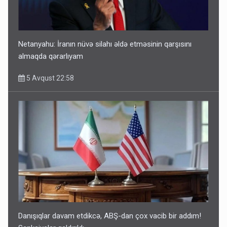
Netanyahu: İranın nüvə silahı əldə etməsinin qarşısını
almaqda qərarlıyam
5 Avqust 22:58
Danışıqlar davam etdikcə, ABŞ-dan çox vacib bir addım!