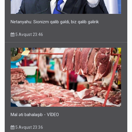
Netanyahu: Sionizm qalib gəldi, biz qalib gəlirik
5 Avqust 23:46
Rusiya azərbaycanlı diasporun obyektini məhv etdi -
FOTOLAR
5 Avqust 10:58
Mal əti bahalaşıb - VİDEO
5 Avqust 23:36