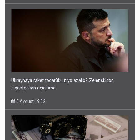
Ukraynaya raket tədarükü niyə azalıb? Zelenskidən
diqqətçəkən açıqlama
5 Avqust 19:32