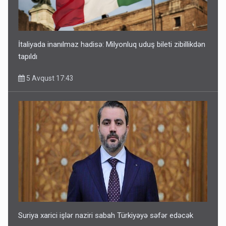
İtaliyada inanılmaz hadisə: Milyonluq uduş bileti zibillikdən
tapıldı
5 Avqust 17:43
Suriya xarici işlər naziri sabah Türkiyəyə səfər edəcək