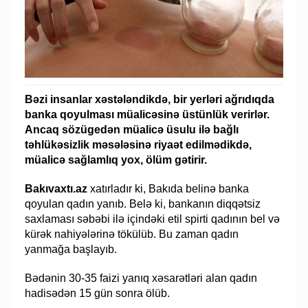
Bəzi insanlar xəstələndikdə, bir yerləri ağrıdıqda
banka qoyulması müalicəsinə üstünlük verirlər.
Ancaq sözügedən müalicə üsulu ilə bağlı
təhlükəsizlik məsələsinə riyaət edilmədikdə,
müalicə sağlamlıq yox, ölüm gətirir.
Bakıvaxtı.az
xatırladır ki, Bakıda belinə banka
qoyulan qadın yanıb. Belə ki, bankanın diqqətsiz
saxlaması səbəbi ilə içindəki etil spirti qadının bel və
kürək nahiyələrinə tökülüb. Bu zaman qadın
yanmağa başlayıb.
Bədənin 30-35 faizi yanıq xəsarətləri alan qadın
hadisədən 15 gün sonra ölüb.