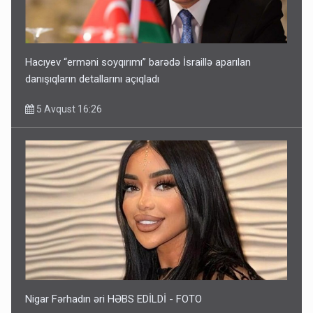
Hacıyev “erməni soyqırımı” barədə İsraillə aparılan
danışıqların detallarını açıqladı
5 Avqust 16:26
Nigar Fərhadın əri HƏBS EDİLDİ - FOTO