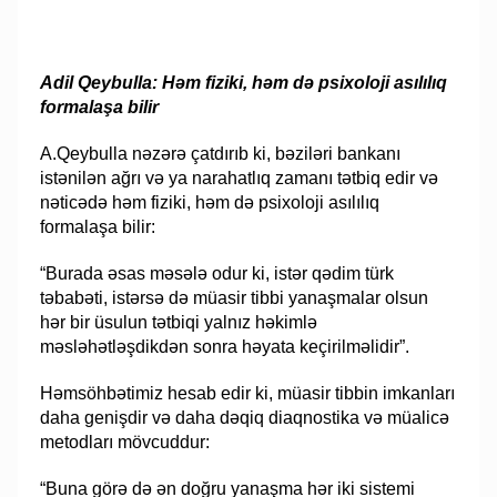
Adil Qeybulla: Həm fiziki, həm də psixoloji asılılıq
formalaşa bilir
A.Qeybulla nəzərə çatdırıb ki, bəziləri bankanı
istənilən ağrı və ya narahatlıq zamanı tətbiq edir və
nəticədə həm fiziki, həm də psixoloji asılılıq
formalaşa bilir:
“Burada əsas məsələ odur ki, istər qədim türk
təbabəti, istərsə də müasir tibbi yanaşmalar olsun
hər bir üsulun tətbiqi yalnız həkimlə
məsləhətləşdikdən sonra həyata keçirilməlidir”.
Həmsöhbətimiz hesab edir ki, müasir tibbin imkanları
daha genişdir və daha dəqiq diaqnostika və müalicə
metodları mövcuddur:
“Buna görə də ən doğru yanaşma hər iki sistemi