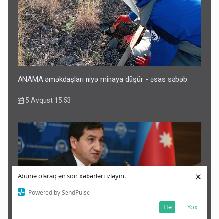
ANAMA əməkdaşları niyə minaya düşür - əsas səbəb
5 Avqust 15:53
×
Abunə olaraq ən son xəbərləri izləyin.
Powered by SendPulse
Hə
Yox