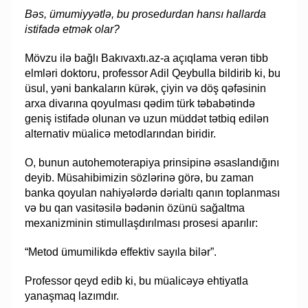
Bəs, ümumiyyətlə, bu prosedurdan hansı hallarda
istifadə etmək olar?
Mövzu ilə bağlı Bakıvaxtı.az-a açıqlama verən tibb
elmləri doktoru, professor Adil Qeybulla bildirib ki, bu
üsul, yəni bankaların kürək, çiyin və döş qəfəsinin
arxa divarına qoyulması qədim türk təbabətində
geniş istifadə olunan və uzun müddət tətbiq edilən
alternativ müalicə metodlarından biridir.
O, bunun autohemoterapiya prinsipinə əsaslandığını
deyib. Müsahibimizin sözlərinə görə, bu zaman
banka qoyulan nahiyələrdə dərialtı qanın toplanması
və bu qan vasitəsilə bədənin özünü sağaltma
mexanizminin stimullaşdırılması prosesi aparılır:
“Metod ümumilikdə effektiv sayıla bilər”.
Professor qeyd edib ki, bu müalicəyə ehtiyatla
yanaşmaq lazımdır.