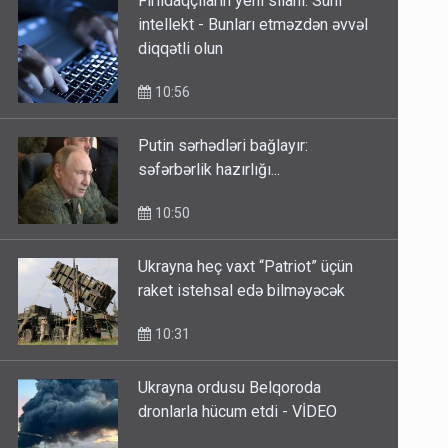
intellekt - Bunları etməzdən əvvəl
diqqətli olun
10:56
Putin sərhədləri bağlayır:
səfərbərlik hazırlığı...
10:50
Ukrayna heç vaxt “Patriot” üçün
raket istehsal edə bilməyəcək
10:31
Ukrayna ordusu Belqoroda
dronlarla hücum etdi - VİDEO
10:26