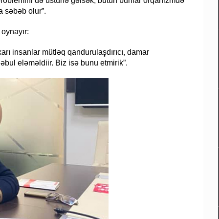
problemini də üstünə gəlsək, bütün bunlar orqanizmdə
a səbəb olur”.
 oynayır:
rı insanlar mütləq qandurulaşdırıcı, damar
əbul eləməldiir. Biz isə bunu etmirik”.