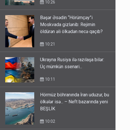
Bəşər Əsədin “Hörümçəy”i
Moskvada gizlənib: Rejimin
öldürən əli ölkədən necə qaçıb?
10:21
Ukrayna Rusiya ilə razılaşa bilər:
Üç mümkün ssenari...
10:11
Hörmüz böhranında İran uduzur, bu
ölkələr isə... – Neft bazarında yeni
BEŞLİK
10:02