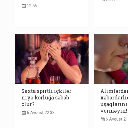
12:56
Saxta spirtli içkilər
Alimlərdə
niyə korluğa səbəb
xəbərdarlı
olur?
uşaqlarını
verməyin!
6 Avqust 22:33
6 Avqust 21