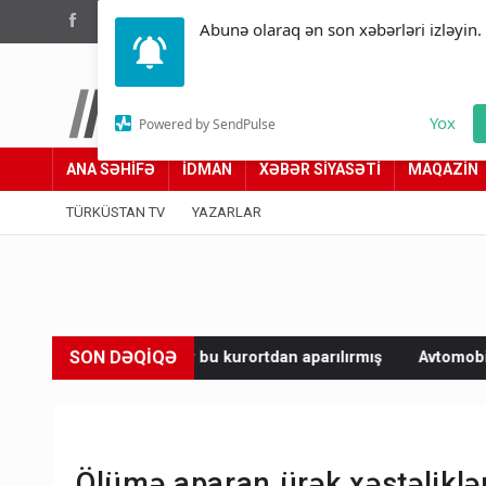
(012) 449 94 05
Abunə olaraq ən son xəbərləri izləyin.
Türküstan.az
Yox
Powered by SendPulse
Adımız yolumuzdur
ANA SƏHİFƏ
İDMAN
XƏBƏR SİYASƏTİ
MAQAZİN
TÜRKÜSTAN TV
YAZARLAR
SON DƏQİQƏ
zlar bu kurortdan aparılırmış
Avtomobil sahiblərinin nəzəri
Ölümə aparan ürək xəstəliklər