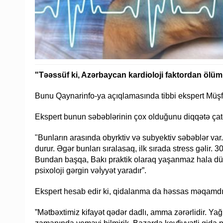
"Təəssüf ki, Azərbaycan kardioloji faktordan ölüm 
Bunu Qaynarinfo-ya açıqlamasında tibbi ekspert Müşfi
Ekspert bunun səbəblərinin çox olduğunu diqqətə çatd
"Bunların arasında obyrktiv və subyektiv səbəblər var.
durur. Əgər bunları sıralasaq, ilk sırada stress gəlir. 
Bundan başqa, Bakı praktik olaraq yaşanmaz hala düşü
psixoloji gərgin vəİyyət yaradır”.
Ekspert hesab edir ki, qidalanma da həssas məqamdı
”Mətbəxtimiz kifayət qədər dadlı, amma zərərlidir. Yağ