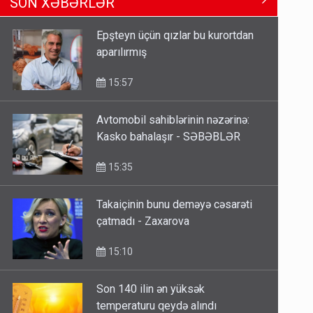
15:35
Epşteyn üçün qızlar bu kurortdan
aparılırmış
Dünyanı idarə edənlər insanlığın
başını bu şou ilə qatır
15:57
14:22
Avtomobil sahiblərinin nəzərinə:
Kasko bahalaşır - SƏBƏBLƏR
Fırıldaqçıların yeni silahı: Süni
intellekt - Bunları etməzdən əvvəl
15:35
diqqətli olun
10:56
Takaiçinin bunu deməyə cəsarəti
çatmadı - Zaxarova
15:10
Son 140 ilin ən yüksək
temperaturu qeydə alındı