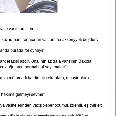
əcə vacib amillərdir:
lsuz idman trenajorları var, amma əksəriyyəti boşdur”.
ar da burada rol oynayır:
ark ərazisi azdır. Əhalinin az qala yarısının Bakıda
çoxluğu artıq normal hal sayılmaldır”.
əq və mütəmadi kardioloji çekaplara, müayinələrə
i həkimə getməyi sevmir”.
ya vasitələrindən yaxşı xəbər oxumur, izləmir, eşitmirlər: