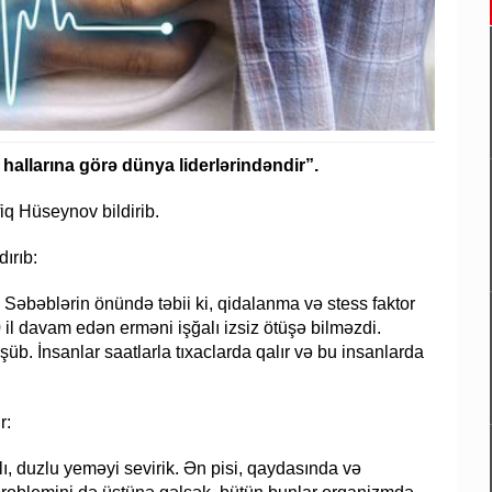
hallarına görə dünya liderlərindəndir”.
q Hüseynov bildirib.
ırıb:
 Səbəblərin önündə təbii ki, qidalanma və stess faktor
30 il davam edən erməni işğalı izsiz ötüşə bilməzdi.
b. İnsanlar saatlarla tıxaclarda qalır və bu insanlarda
r:
lı, duzlu yeməyi sevirik. Ən pisi, qaydasında və