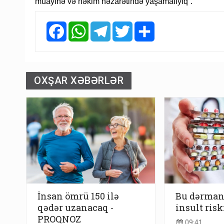
müayinə və həkim nəzarətində yaşamalıyıq”.
Facebook
WhatsApp
Telegram
Twitter
Share
OXŞAR XƏBƏRLƏR
İnsan ömrü 150 ilə
Bu dərman 
qədər uzanacaq -
insult risk
PROQNOZ
09:41