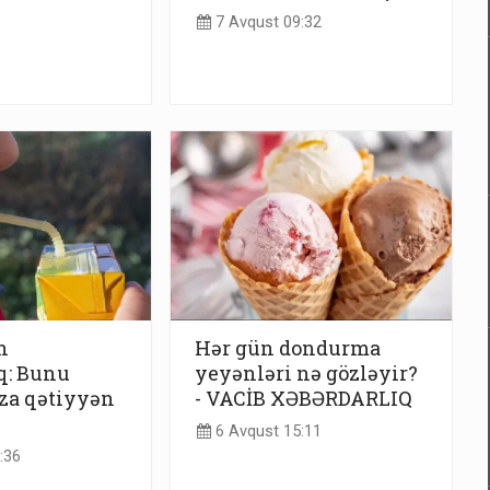
7 Avqust 09:32
n
Hər gün dondurma
q: Bunu
yeyənləri nə gözləyir?
za qətiyyən
- VACİB XƏBƏRDARLIQ
6 Avqust 15:11
:36