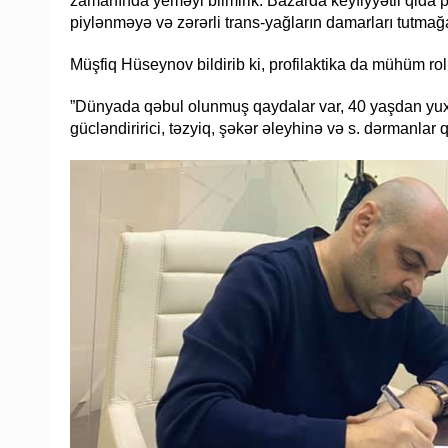
zamanında yeməyi bilmirik. Bazarda keyfiyyətli qida 
piylənməyə və zərərli trans-yağların damarları tutmağ
Müşfiq Hüseynov bildirib ki, profilaktika da mühüm rol
”Dünyada qəbul olunmuş qaydalar var, 40 yaşdan yuxa
gücləndiririci, təzyiq, şəkər əleyhinə və s. dərmanlar q