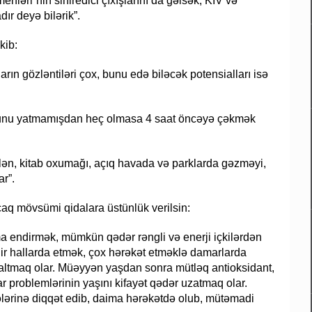
ləri”nin siniredici çıxışlarını da gəlsək, KİV və
ır deyə bilərik”.
kib:
arın gözləntiləri çox, bunu edə biləcək potensialları isə
ulunu yatmamışdan heç olmasa 4 saat öncəyə çəkmək
lən, kitab oxumağı, açıq havada və parklarda gəzməyi,
r”.
caq mövsümi qidalara üstünlük verilsin:
ma endirmək, mümkün qədər rəngli və enerji içkilərdən
adir hallarda etmək, çox hərəkət etməklə damarlarda
azaltmaq olar. Müəyyən yaşdan sonra mütləq antioksidant,
 problemlərinin yaşını kifayət qədər uzatmaq olar.
ələrinə diqqət edib, daima hərəkətdə olub, mütəmadi