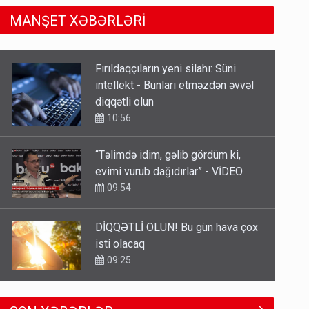
MANŞET XƏBƏRLƏRİ
“Təlimdə idim, gəlib gördüm ki,
evimi vurub dağıdırlar” - VİDEO
09:54
DİQQƏTLİ OLUN! Bu gün hava çox
isti olacaq
09:25
Azərbaycan bundan hər il 3
milyard dollar qazanacaq
8 Avqust 23:33
Avtomobil sahiblərinin nəzərinə:
SON XƏBƏRLƏR
Kasko bahalaşır - SƏBƏBLƏR