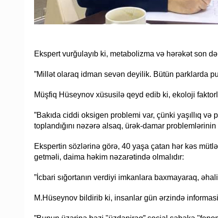
Ekspert vurğulayıb ki, metabolizma və hərəkət son dər
”Millət olaraq idman sevən deyilik. Bütün parklarda pu
Müşfiq Hüseynov xüsusilə qeyd edib ki, ekoloji faktorl
”Bakıda ciddi oksigen problemi var, çünki yaşıllıq və p
toplandığını nəzərə alsaq, ürək-damar problemlərinin 
Ekspertin sözlərinə görə, 40 yaşa çatan hər kəs mütl
getməli, daima həkim nəzarətində olmalıdır:
”İcbari sığortanın verdiyi imkanlara baxmayaraq, əhal
M.Hüseynov bildirib ki, insanlar gün ərzində informasi