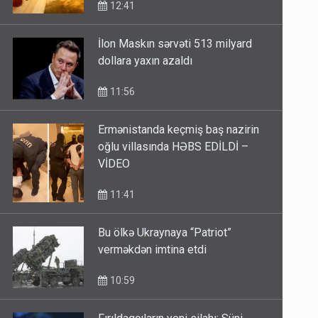
İlon Maskın sərvəti 513 milyard
dollara yaxın azaldı
11:56
Ermənistanda keçmiş baş nazirin
oğlu villasında HƏBS EDİLDİ –
VİDEO
11:41
Bu ölkə Ukraynaya “Patriot”
verməkdən imtina etdi
10:59
Fırıldaqçıların yeni silahı: Süni