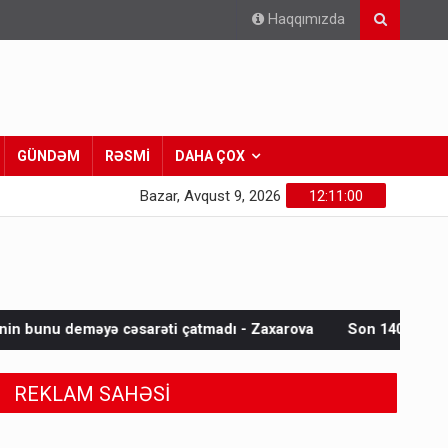
Haqqımızda
GÜNDƏM
RƏSMİ
DAHA ÇOX
Bazar, Avqust 9, 2026
12:11:01
rəti çatmadı - Zaxarova
Son 140 ilin ən yüksək temperaturu 
REKLAM SAHƏSİ