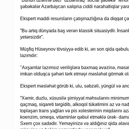
”Bunun üzərinə bəzi "üzdəniraq” social şəbəkə "fenomen
şəbəkələr Azərbaycan xalqına ciddi narahatlıqlar yarad
Ekspert maddi resursların çatışmazlığına da diqqət çə
”Bu artıq dünyada baş verən klassik situasiydlr. İnsanl
yetərsizdir”.
Müşfiq Hüseynov tövsiyyə edib ki, ən son qida qəb
lazımdır:
"Axşamlar lazımsız verilişlərə baxmaq əvəzinə, məsə
imkan olduqca şəhəri tərk etməyi məsləhət görmək ola
Ekspert məsləhət görüb ki, ulu, səbzəli, yüngül və an
”Xəmir, duzlu, xüsusilə şirniyyat məhsularını minimu
qaçmaq, siqareti tərgidib, alkoqol tükətimini az və n
toplaşan trans yağları və pis xolesterinin miqdarını 
koenzim, omeqa, vitaminlər qəbul etməklə ürək- damar
Sxem çox sadədir. Yeməyinizə və aldığınız qida əlav