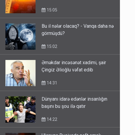
15:05
Bu il nələr olacaq? - Vanqa daha nə
görmüşdü?
15:02
Əməkdar incəsənət xadimi, şair
Çingiz Əlioğlu vəfat edib
14:31
Dünyanı idarə edənlər insanlığın
başını bu şou ilə qatır
14:22
Ukrayna Rusiyada neft emalı