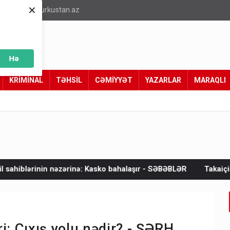
×
info@turkustan.az
Hə
KRİMİNAL
TƏHSİL
CƏMİYYƏT
YAZARLAR
MARAQLI
nə: Kasko bahalaşır - SƏBƏBLƏR
Takaiçinin bunu deməyə cəsa
i: Çıxış yolu nədir? - ŞƏRH