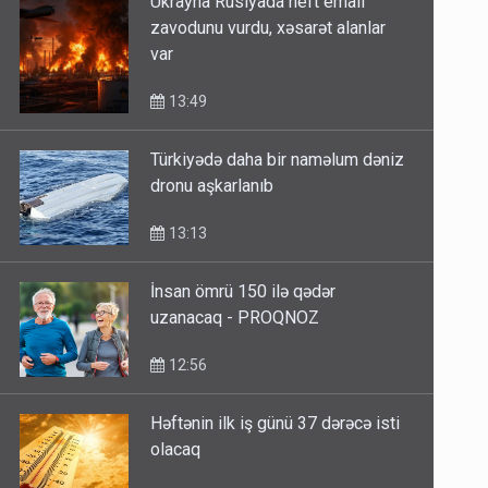
zavodunu vurdu, xəsarət alanlar
var
13:49
Türkiyədə daha bir naməlum dəniz
dronu aşkarlanıb
13:13
İnsan ömrü 150 ilə qədər
uzanacaq - PROQNOZ
12:56
Həftənin ilk iş günü 37 dərəcə isti
olacaq
12:41