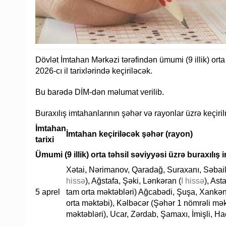
Dövlət İmtahan Mərkəzi tərəfindən ümumi (9 illik) orta 
2026-cı il tarixlərində keçiriləcək.
Bu barədə DİM-dən məlumat verilib.
Buraxılış imtahanlarının şəhər və rayonlar üzrə keçiril
İmtahan
İmtahan keçiriləcək şəhər (rayon)
tarixi
Ümumi (9 illik) orta təhsil səviyyəsi üzrə buraxılış 
Xətai, Nərimanov, Qaradağ, Suraxanı, Səbail,
hissə
), Ağstafa, Şəki, Lənkəran (
I hissə
), Ast
5 aprel
tam orta məktəbləri) Ağcabədi, Şuşa, Xankə
orta məktəbi), Kəlbəcər (Şəhər 1 nömrəli mək
məktəbləri), Ucar, Zərdab, Şamaxı, İmişli, Ha