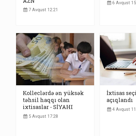
AZN
6 Avqust 15
7 Avqust 12:21
Kolleclərdə ən yüksək
İxtisas se
təhsil haqqı olan
açıqlandı
ixtisaslar - SİYAHI
4 Avqust 11
5 Avqust 17:28