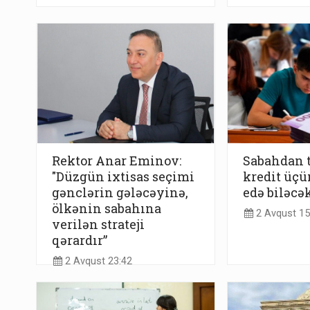
Rektor Anar Eminov:
Sabahdan t
"Düzgün ixtisas seçimi
kredit üçü
gənclərin gələcəyinə,
edə biləcə
ölkənin sabahına
2 Avqust 15
verilən strateji
qərardır”
2 Avqust 23:42