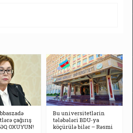
bbaszadə
Bu universitetlərin
lərə çağırış
tələbələri BDU-ya
LƏQ OXUYUN!
köçürülə bilər – Rəsmi