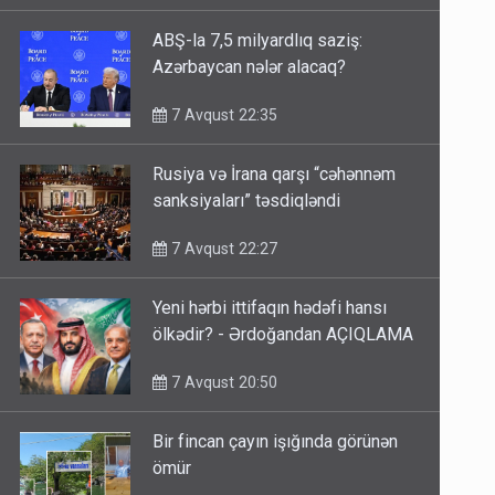
ABŞ-la 7,5 milyardlıq saziş:
Azərbaycan nələr alacaq?
7 Avqust 22:35
Rusiya və İrana qarşı “cəhənnəm
sanksiyaları” təsdiqləndi
7 Avqust 22:27
Yeni hərbi ittifaqın hədəfi hansı
ölkədir? - Ərdoğandan AÇIQLAMA
7 Avqust 20:50
Bir fincan çayın işığında görünən
ömür