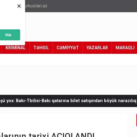
×
info@turkustan.az
Hə
KRİMİNAL
TƏHSİL
CƏMİYYƏT
YAZARLAR
MARAQLI
qatarına bilet satışından böyük narazılıq
Zelenskinin Serbiyaya
nlarının tarixi AÇIQLANDI