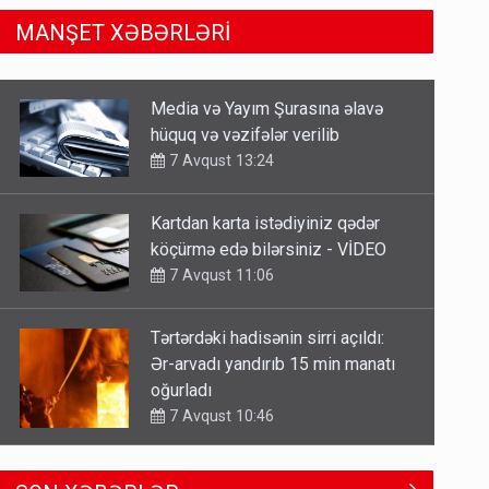
MANŞET XƏBƏRLƏRİ
Kartdan karta istədiyiniz qədər
köçürmə edə bilərsiniz - VİDEO
7 Avqust 11:06
Tərtərdəki hadisənin sirri açıldı:
Ər-arvadı yandırıb 15 min manatı
oğurladı
7 Avqust 10:46
Əhaliyə hava ilə bağlı VACİB
XƏBƏRDARLIQ - Saat 11:00-dan…
7 Avqust 09:15
Gedişi var, dönüşü yox: Bakı-