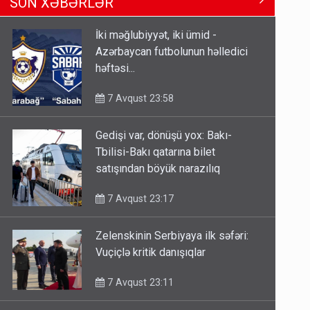
SON XƏBƏRLƏR
Tbilisi-Bakı qatarına bilet
satışından böyük narazılıq
İki məğlubiyyət, iki ümid -
7 Avqust 23:17
Azərbaycan futbolunun həlledici
həftəsi...
Geri çağırılan səfir Abel
Məhərrəmovun oğludur - DOSYE
7 Avqust 23:58
7 Avqust 14:07
Gedişi var, dönüşü yox: Bakı-
Media və Yayım Şurasına əlavə
Tbilisi-Bakı qatarına bilet
hüquq və vəzifələr verilib
satışından böyük narazılıq
7 Avqust 13:24
7 Avqust 23:17
Zelenskinin Serbiyaya ilk səfəri:
Vuçiçlə kritik danışıqlar
7 Avqust 23:11