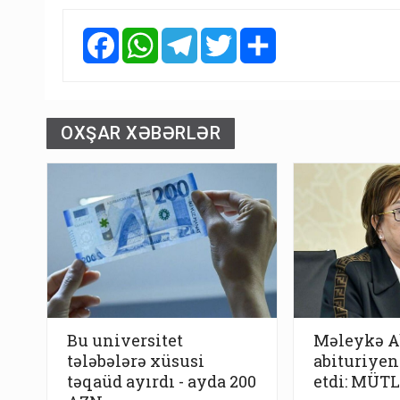
Facebook
WhatsApp
Telegram
Twitter
Share
OXŞAR XƏBƏRLƏR
Bu universitet
Məleykə A
tələbələrə xüsusi
abituriyent
təqaüd ayırdı - ayda 200
etdi: MÜT