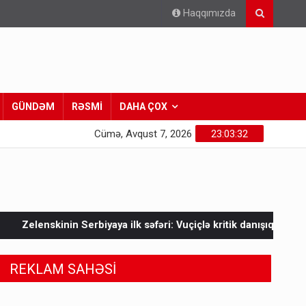
Haqqımızda
GÜNDƏM
RƏSMİ
DAHA ÇOX
Cümə, Avqust 7, 2026
23:03:34
 ilk səfəri: Vuçiçlə kritik danışıqlar
Mask Ukraynaya bunu et
REKLAM SAHƏSİ