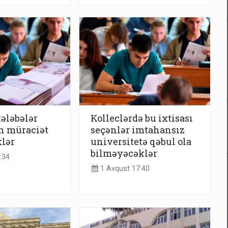
ələbələr
Kolleclərdə bu ixtisası
n müraciət
seçənlər imtahansız
klər
universitetə qəbul ola
bilməyəcəklər
:34
1 Avqust 17:40