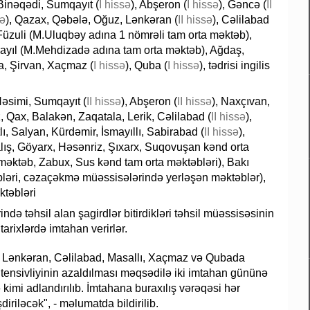
Binəqədi, Sumqayıt (
I hissə
), Abşeron (
I hissə
), Gəncə (
II
sə
), Qazax, Qəbələ, Oğuz, Lənkəran (
II hissə
), Cəlilabad
 Füzuli (M.Uluqbəy adına 1 nömrəli tam orta məktəb),
rayıl (M.Mehdizadə adına tam orta məktəb), Ağdaş,
la, Şirvan, Xaçmaz (
I hissə
), Quba (
I hissə
), tədrisi ingilis
Nəsimi, Sumqayıt (
II hissə
), Abşeron (
II hissə
), Naxçıvan,
 Qax, Balakən, Zaqatala, Lerik, Cəlilabad (
II hissə
),
lı, Salyan, Kürdəmir, İsmayıllı, Sabirabad (
II hissə
),
alış, Göyarx, Həsənriz, Şıxarx, Suqovuşan kənd orta
 məktəb, Zabux, Sus kənd tam orta məktəbləri), Bakı
əbləri, cəzaçəkmə müəssisələrində yerləşən məktəblər),
ktəbləri
də təhsil alan şagirdlər bitirdikləri təhsil müəssisəsinin
arixlərdə imtahan verirlər.
 Lənkəran, Cəlilabad, Masallı, Xaçmaz və Qubada
ntensivliyinin azaldılması məqsədilə iki imtahan gününə
 kimi adlandırılıb. İmtahana buraxılış vərəqəsi hər
riləcək", - məlumatda bildirilib.