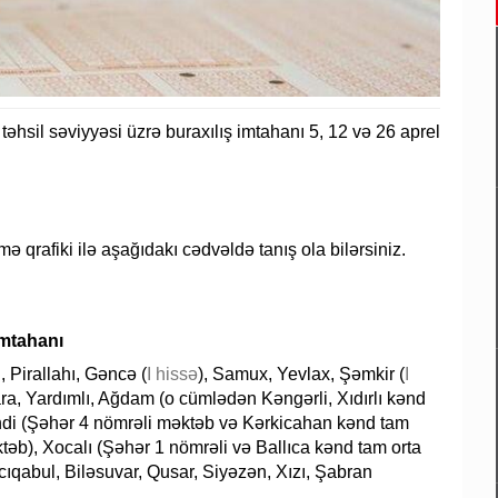
təhsil səviyyəsi üzrə buraxılış imtahanı 5, 12 və 26 aprel
mə qrafiki ilə aşağıdakı cədvəldə tanış ola bilərsiniz.
imtahanı
 Pirallahı, Gəncə (
I hissə
), Samux, Yevlax, Şəmkir (
I
ara, Yardımlı, Ağdam (o cümlədən Kəngərli, Xıdırlı kənd
ndi (Şəhər 4 nömrəli məktəb və Kərkicahan kənd tam
təb), Xocalı (Şəhər 1 nömrəli və Ballıca kənd tam orta
cıqabul, Biləsuvar, Qusar, Siyəzən, Xızı, Şabran