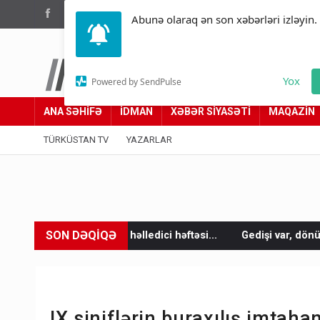
(012) 449 94 05
Abunə olaraq ən son xəbərləri izləyin.
Türküstan.az
Yox
Powered by SendPulse
Adımız yolumuzdur
ANA SƏHİFƏ
İDMAN
XƏBƏR SİYASƏTİ
MAQAZİN
TÜRKÜSTAN TV
YAZARLAR
SON DƏQİQƏ
həlledici həftəsi...
Gedişi var, dönüşü yox: Bakı-Tbilisi-Bakı 
IX siniflərin buraxılış imtaha