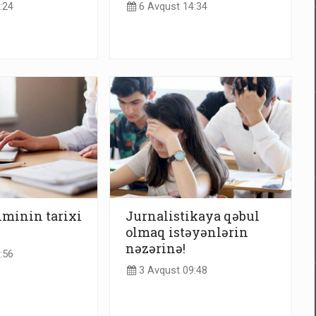
:24
6 Avqust 14:34
çiminin tarixi
Jurnalistikaya qəbul
olmaq istəyənlərin
nəzərinə!
:56
3 Avqust 09:48