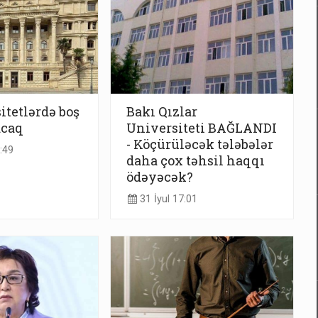
itetlərdə boş
Bakı Qızlar
acaq
Universiteti BAĞLANDI
- Köçürüləcək tələbələr
:49
daha çox təhsil haqqı
ödəyəcək?
31 İyul 17:01