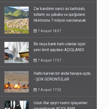
Zar kəndinin xarici su təchizatı,
tullantı su şəbəkə və qurğuların
tikintisinə 7 milyon xərclənəcək
7 Avqust 18:07
Bir neçə bank kartı olanlar üçün
yeni limit qaydası AÇIQLANDI
7 Avqust 17:57
Hərbi karvan bir anda havaya uçdu
- ŞOK GÖRÜNTÜLƏR
7 Avqust 17:52
Uzun illər qeyri-rəsmi işləyənləri
sevindirəcək AÇIQLAMA