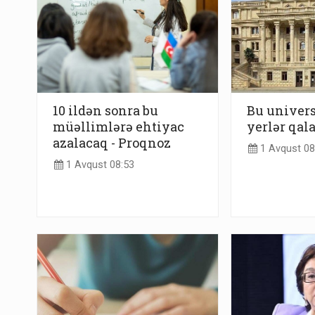
10 ildən sonra bu
Bu univers
müəllimlərə ehtiyac
yerlər qal
azalacaq - Proqnoz
1 Avqust 08
1 Avqust 08:53