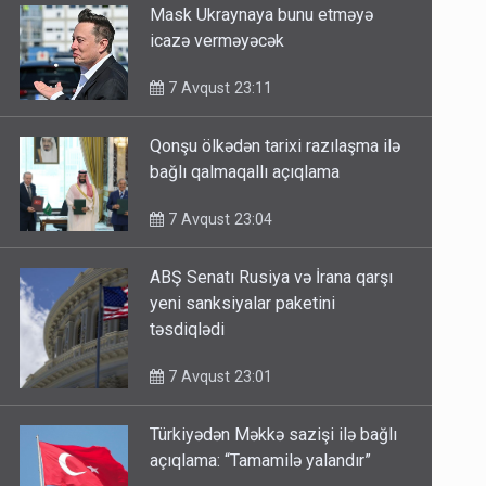
Mask Ukraynaya bunu etməyə
icazə verməyəcək
7 Avqust 23:11
Qonşu ölkədən tarixi razılaşma ilə
bağlı qalmaqallı açıqlama
7 Avqust 23:04
ABŞ Senatı Rusiya və İrana qarşı
yeni sanksiyalar paketini
təsdiqlədi
7 Avqust 23:01
Türkiyədən Məkkə sazişi ilə bağlı
açıqlama: “Tamamilə yalandır”