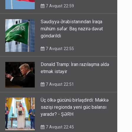
7 Avqust 22:59
Səudiyyə Ərəbistanından İraqa
mühüm səfər: Baş nazirə dəvət
göndərildi
7 Avqust 22:55
Donald Tramp: İran razılaşma əldə
etmək istəyir
7 Avqust 22:51
Üç ölkə gücünü birləşdirdi: Məkkə
sazişi regionda yeni güc balansı
yaradır? - ŞƏRH
7 Avqust 22:45