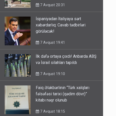
7 Avqust 20:31
İspaniyadan İtaliyaya sərt
xəbərdarlıq: Cavab tədbirləri
görüləcək!
7 Avqust 19:41
İlk dəfə ortaya çıxdı! Anbarda ABŞ
və İsrail silahları tapıldı
7 Avqust 19:10
Faiq Ələkbərlinin “Türk xalqları
fəlsəfəsi tarixi (qədim dövr)”
kitabı nəşr olunub
7 Avqust 18:15