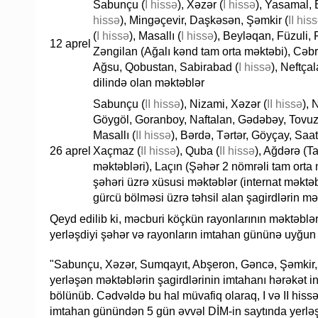
Sabunçu (
I hissə
), Xəzər (
I hissə
), Yasamal, 
hissə
), Mingəçevir, Daşkəsən, Şəmkir (
II his
(
I hissə
), Masallı (
I hissə
), Beyləqan, Füzuli,
12 aprel
Zəngilan (Ağalı kənd tam orta məktəbi), Cəb
Ağsu, Qobustan, Sabirabad (
I hissə
), Neftça
dilində olan məktəblər
Sabunçu (
II hissə
), Nizami, Xəzər (
II hissə
), 
Göygöl, Goranboy, Naftalan, Gədəbəy, Tovuz,
Masallı (
II hissə
), Bərdə, Tərtər, Göyçay, Saat
26 aprel
Xaçmaz (
II hissə
), Quba (
II hissə
), Ağdərə (T
məktəbləri), Laçın (Şəhər 2 nömrəli tam orta
şəhəri üzrə xüsusi məktəblər (internat məkt
gürcü bölməsi üzrə təhsil alan şagirdlərin mə
Qeyd edilib ki, məcburi köçkün rayonlarının məktəblərin
yerləşdiyi şəhər və rayonların imtahan gününə uyğun t
"Sabunçu, Xəzər, Sumqayıt, Abşeron, Gəncə, Şəmkir,
yerləşən məktəblərin şagirdlərinin imtahanı hərəkət i
bölünüb. Cədvəldə bu hal müvafiq olaraq, I və II hissə
imtahan günündən 5 gün əvvəl DİM-in saytında yerləşdi