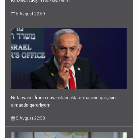
Braziliya ABŞ-a reaksiya verdi
5 Avqust 22:59
Netanyahu: İranın nüvə silahı əldə etməsinin qarşısını
almaqda qərarlıyam
5 Avqust 22:58