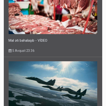
Rusiya azərbaycanlı diasporun obyektini məhv etdi -
FOTOLAR
5 Avqust 10:58
Mal əti bahalaşıb - VİDEO
5 Avqust 23:36