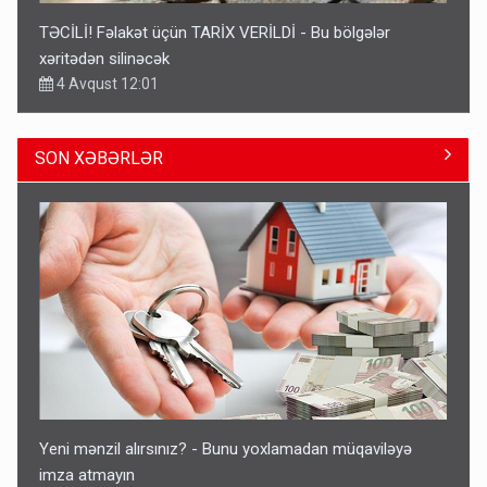
TƏCİLİ! Fəlakət üçün TARİX VERİLDİ - Bu bölgələr
xəritədən silinəcək
4 Avqust 12:01
SON XƏBƏRLƏR
Ərdoğana sui-qəsd planının iştirakçısı detalları açıqladı
5 Avqust 16:56
Yeni mənzil alırsınız? - Bunu yoxlamadan müqaviləyə
imza atmayın