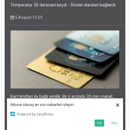
Temperatur 50 dərəcəni keçdi - Dövlət idarələri bağlandı
5 Avqust 15:39
Kart limitləri ilə bağlı yenilik: Bir il ərzində 20 min manat...
×
Abunə olaraq ən son xəbərləri izləyin.
5 Avqust 15:31
Powered by SendPulse
Hə
Yox