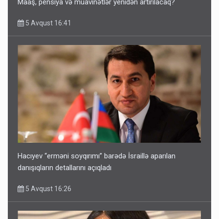
Maaş, pensiya və müavinətlər yenidən artırılacaq?
5 Avqust 16:41
Hacıyev “erməni soyqırımı” barədə İsraillə aparılan
danışıqların detallarını açıqladı
5 Avqust 16:26