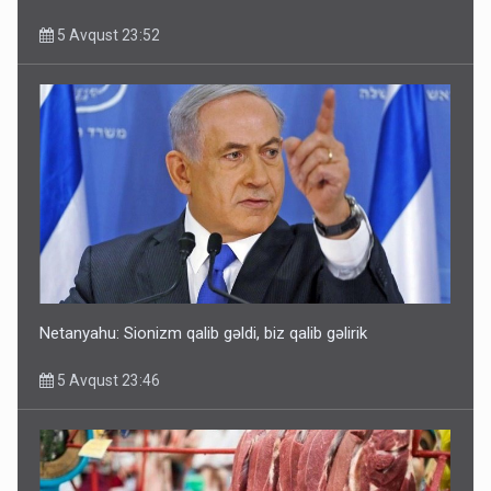
5 Avqust 23:52
Rusiya Azərbaycan vətədaşlarını deport etdi
5 Avqust 11:53
Netanyahu: Sionizm qalib gəldi, biz qalib gəlirik
5 Avqust 23:46