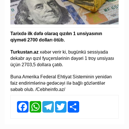
Tarixdə ilk dəfə olaraq qızılın 1 unsiyasının
qiyməti 2700 dolları ötüb.
Turkustan.az
xəbər verir ki, bugünkü sessiyada
dekabr ayı qızıl fyuçerslərinin dəyəri 1 troy unsiyası
üçün 2703,5 dollara çatıb.
Buna Amerika Federal Ehtiyat Sisteminin yenidən
faiz endirimlərinə gedəcəyi ilə bağlı gözləntilər
səbəb olub. /Cebheinfo.az/
Facebook
WhatsApp
Telegram
Twitter
Share