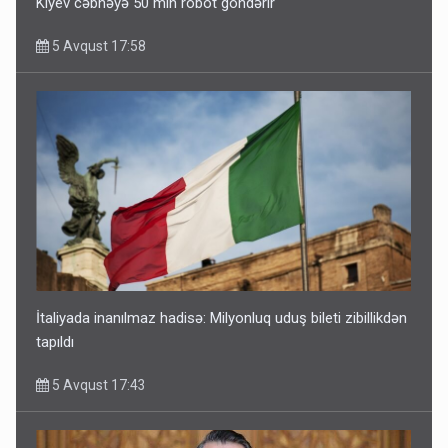
Kiyev cəbhəyə 50 min robot göndərir
5 Avqust 17:58
İtaliyada inanılmaz hadisə: Milyonluq uduş bileti zibillikdən
tapıldı
5 Avqust 17:43