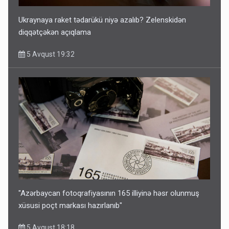
Ukraynaya raket tədarükü niyə azalıb? Zelenskidən
diqqətçəkən açıqlama
5 Avqust 19:32
"Azərbaycan fotoqrafiyasının 165 illiyinə həsr olunmuş
xüsusi poçt markası hazırlanıb"
5 Avqust 18:18