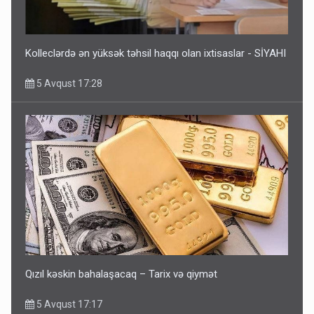
Kolleclərdə ən yüksək təhsil haqqı olan ixtisaslar - SİYAHI
5 Avqust 17:28
Qızıl kəskin bahalaşacaq – Tarix və qiymət
5 Avqust 17:17