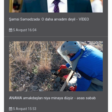
Şəmsi Səmədzadə: O daha arvadım deyil - VİDEO
5 Avqust 16:04
ANAMA əməkdaşları niyə minaya düşür - əsas səbəb
5 Avqust 15:53