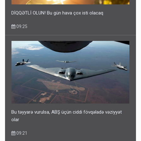
DİQQƏTLİ OLUN! Bu gün hava çox isti olacaq
09:25
Bu təyyarə vurulsa, ABŞ üçün ciddi fövqəladə vəziyyət
olar
09:21