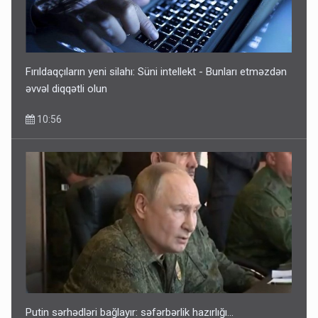
Fırıldaqçıların yeni silahı: Süni intellekt - Bunları etməzdən
əvvəl diqqətli olun
10:56
Putin sərhədləri bağlayır: səfərbərlik hazırlığı...