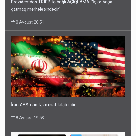
Prezidentdən TRIPP-lə bağlı AÇIQLAMA: "İşlər başa
çatmaq mərhələsindədir"
8 Avqust 20:51
İran ABŞ-dan təzminat tələb edir
8 Avqust 19:53