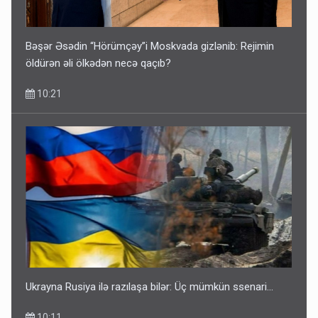
Bəşər Əsədin “Hörümçəy”i Moskvada gizlənib: Rejimin
öldürən əli ölkədən necə qaçıb?
10:21
Ukrayna Rusiya ilə razılaşa bilər: Üç mümkün ssenari...
10:11