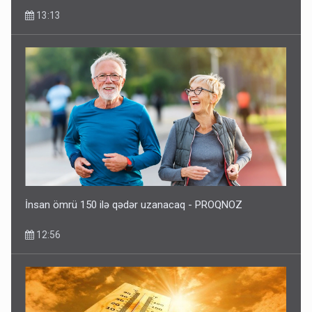
13:13
DİQQƏTLİ OLUN! Bu gün hava çox isti olacaq
09:25
İnsan ömrü 150 ilə qədər uzanacaq - PROQNOZ
12:56