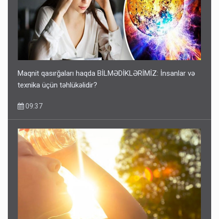
Maqnit qasırğaları haqda BİLMƏDİKLƏRİMİZ: İnsanlar və
texnika üçün təhlükəlidir?
09:37