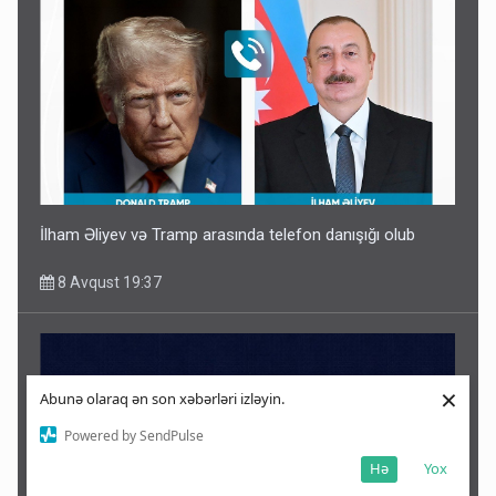
İlham Əliyev və Tramp arasında telefon danışığı olub
8 Avqust 19:37
×
Abunə olaraq ən son xəbərləri izləyin.
Powered by SendPulse
Hə
Yox