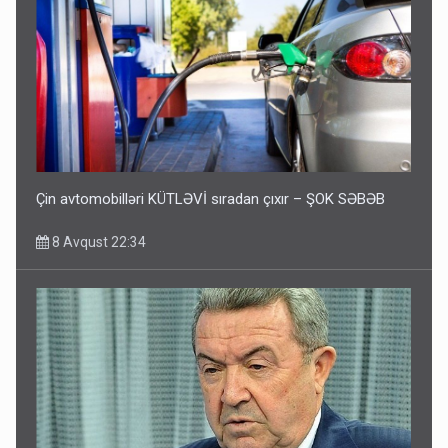
Çin avtomobilləri KÜTLƏVİ sıradan çıxır – ŞOK SƏBƏB
8 Avqust 22:34