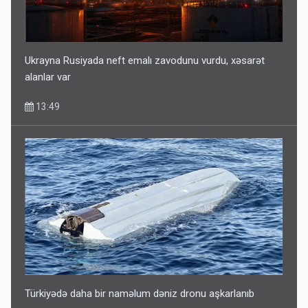
Fırıldaqçıların yeni silahı: Süni intellekt - Bunları etməzdən
əvvəl diqqətli olun
10:56
Ukrayna Rusiyada neft emalı zavodunu vurdu, xəsarət
alanlar var
13:49
“Təlimdə idim, gəlib gördüm ki, evimi vurub dağıdırlar” -
VİDEO
09:54
Türkiyədə daha bir naməlum dəniz dronu aşkarlanıb