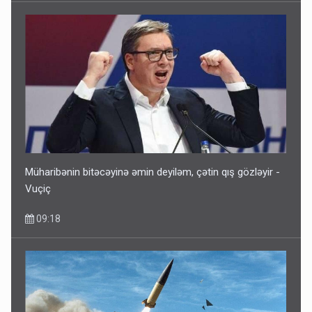
Müharibənin bitəcəyinə əmin deyiləm, çətin qış gözləyir -
Vuçiç
09:18