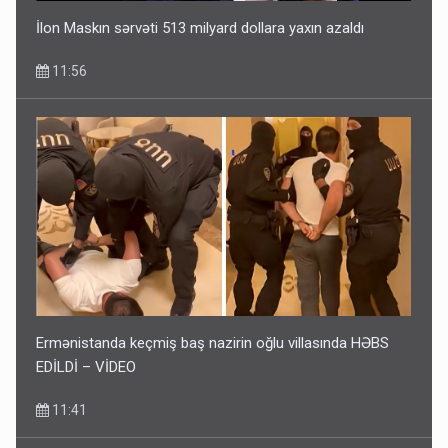
İlon Maskın sərvəti 513 milyard dollara yaxın azaldı
11:56
Ermənistanda keçmiş baş nazirin oğlu villasında HƏBS
EDİLDİ – VİDEO
11:41