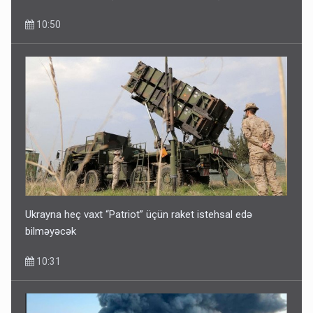
10:50
Ukrayna heç vaxt “Patriot” üçün raket istehsal edə
bilməyəcək
10:31