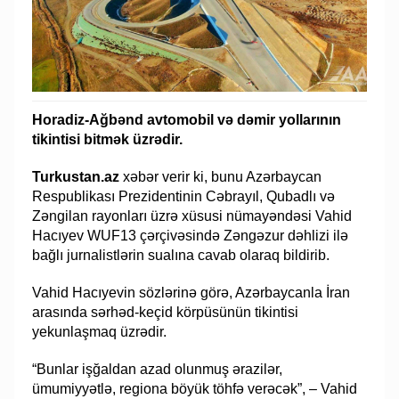
Horadiz-Ağbənd avtomobil və dəmir yollarının
tikintisi bitmək üzrədir.
Turkustan.az
xəbər verir ki, bunu Azərbaycan
Respublikası Prezidentinin Cəbrayıl, Qubadlı və
Zəngilan rayonları üzrə xüsusi nümayəndəsi Vahid
Hacıyev WUF13 çərçivəsində Zəngəzur dəhlizi ilə
bağlı jurnalistlərin sualına cavab olaraq bildirib.
Vahid Hacıyevin sözlərinə görə, Azərbaycanla İran
arasında sərhəd-keçid körpüsünün tikintisi
yekunlaşmaq üzrədir.
“Bunlar işğaldan azad olunmuş ərazilər,
ümumiyyətlə, regiona böyük töhfə verəcək”, – Vahid