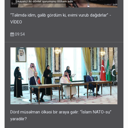
“Təlimdə idim, gəlib gördüm ki, evimi vurub dağıdırlar” -
VİDEO
09:54
Dörd müsəlman ölkəsi bir araya gəlir: “İslam NATO-su”
yaradılır?