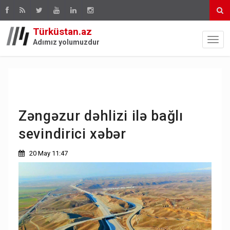
Türküstan.az
Adımız yolumuzdur
Zəngəzur dəhlizi ilə bağlı
sevindirici xəbər
20 May 11:47