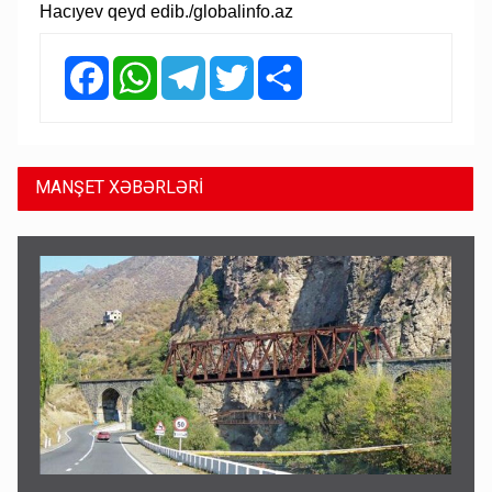
Hacıyev qeyd edib./globalinfo.az
Facebook
WhatsApp
Telegram
Twitter
Share
MANŞET XƏBƏRLƏRİ