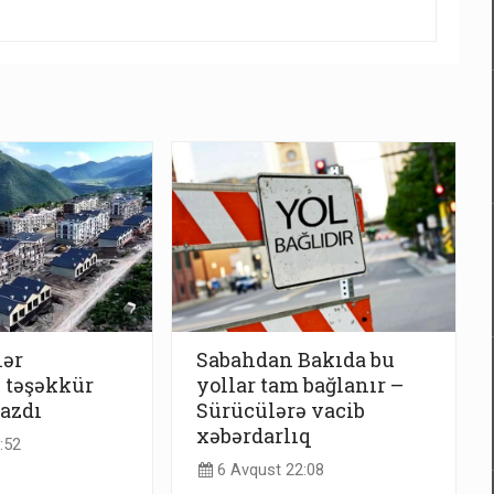
lər
Sabahdan Bakıda bu
 təşəkkür
yollar tam bağlanır –
azdı
Sürücülərə vacib
xəbərdarlıq
:52
6 Avqust 22:08