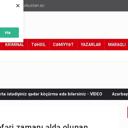
×
info@turkustan.az
Hə
KRİMİNAL
TƏHSİL
CƏMİYYƏT
YAZARLAR
MARAQLI
köçürmə edə bilərsiniz - VİDEO
Azərbaycanda 10 min manatlıq 
fəri zamanı əldə olunan