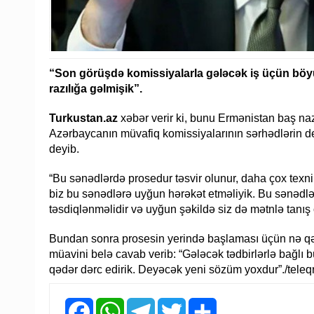
“Son görüşdə komissiyalarla gələcək iş üçün böy
razılığa gəlmişik”.
Turkustan.az
xəbər verir ki, bunu Ermənistan baş na
Azərbaycanın müvafiq komissiyalarının sərhədlərin del
deyib.
“Bu sənədlərdə prosedur təsvir olunur, daha çox texni
biz bu sənədlərə uyğun hərəkət etməliyik. Bu sənədlər 
təsdiqlənməlidir və uyğun şəkildə siz də mətnlə tanış ol
Bundan sonra prosesin yerində başlaması üçün nə qə
müavini belə cavab verib: “Gələcək tədbirlərlə bağlı 
qədər dərc edirik. Deyəcək yeni sözüm yoxdur”./teleq
Facebook
WhatsApp
Telegram
Twitter
Share