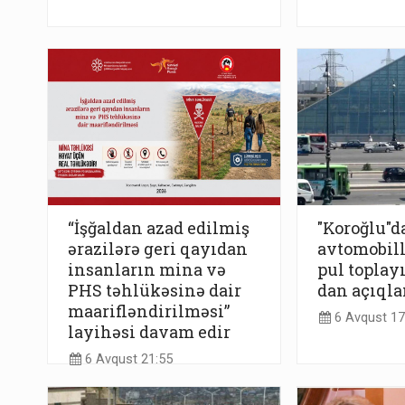
“İşğaldan azad edilmiş
"Koroğlu"d
ərazilərə geri qayıdan
avtomobil
insanların mina və
pul toplay
PHS təhlükəsinə dair
dan açıql
maarifləndirilməsi”
6 Avqust 17
layihəsi davam edir
6 Avqust 21:55