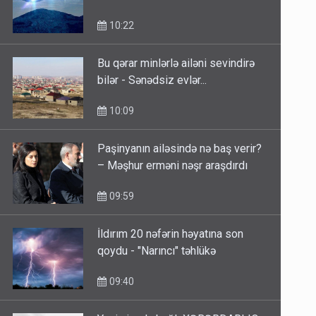
10:22
Bu qərar minlərlə ailəni sevindirə
bilər - Sənədsiz evlər...
10:09
Paşinyanın ailəsində nə baş verir?
– Məşhur erməni nəşr araşdırdı
09:59
İldırım 20 nəfərin həyatına son
qoydu - "Narıncı" təhlükə
09:40