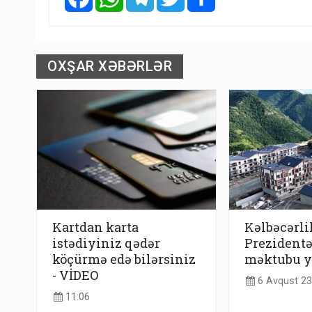
OXŞAR XƏBƏRLƏR
Kartdan karta
Kəlbəcərli
istədiyiniz qədər
Prezidentə
köçürmə edə bilərsiniz
məktubu y
- VİDEO
6 Avqust 23
11:06