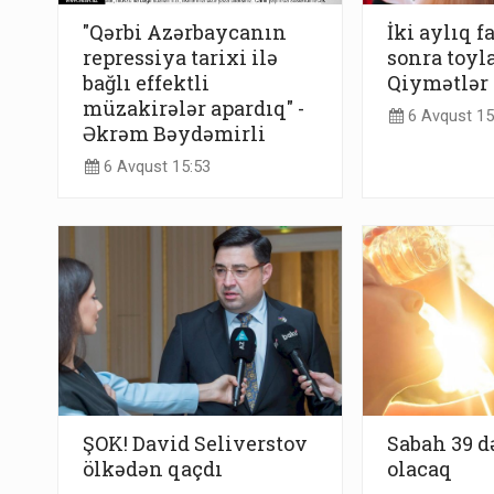
"Qərbi Azərbaycanın
İki aylıq f
repressiya tarixi ilə
sonra toyla
bağlı effektli
Qiymətlər 
müzakirələr apardıq" -
6 Avqust 15
Əkrəm Bəydəmirli
6 Avqust 15:53
ŞOK! David Seliverstov
Sabah 39 də
ölkədən qaçdı
olacaq