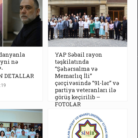
danyanla
YAP Səbail rayon
eyni nə
təşkilatında
?-
“Şəhərsalma və
N DETALLAR
Memarlıq İli”
çərçivəsində “91-lər” və
:19
partiya veteranları ilə
görüş keçirilib –
FOTOLAR
6 Avqust 17:17