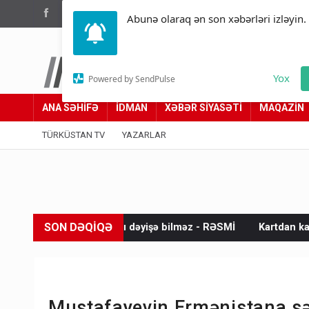
(012) 449 94 05
Abunə olaraq ən son xəbərləri izləyin.
Türküstan.az
Yox
Powered by SendPulse
Adımız yolumuzdur
ANA SƏHİFƏ
İDMAN
XƏBƏR SİYASƏTİ
MAQAZİN
TÜRKÜSTAN TV
YAZARLAR
SON DƏQİQƏ
dını dəyişə bilməz - RƏSMİ
Kartdan karta istədiyiniz qədər 
Mustafayevin Ermənistana sə