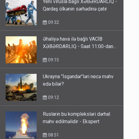
Yeni virusla bağlı XƏBƏRDARLIQ -
Qardaş ölkənin sərhədinə çatır
09:32
Əhaliyə hava ilə bağlı VACİB
XƏBƏRDARLIQ - Saat 11:00-dan…
09:15
Ukrayna "İsgəndər"ləri necə məhv
edə bilər?
09:12
Rusların bu kompleksləri dərhal
məhv edilməlidir - Ekspert
08:51