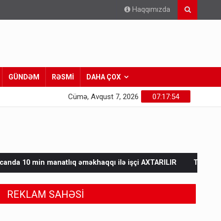
Haqqımızda
GÜNDƏM
RƏSMİ
DAHA ÇOX
Cümə, Avqust 7, 2026
07:17:56
əməkhaqqı ilə işçi AXTARILIR
Tərtərdəki hadisənin sirri açıl
REKLAM SAHƏSİ