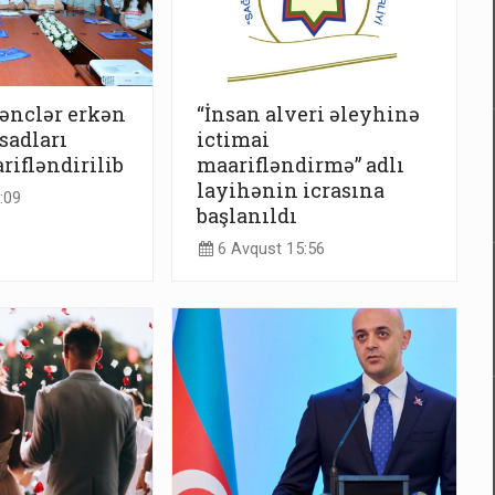
ənclər erkən
“İnsan alveri əleyhinə
sadları
ictimai
rifləndirilib
maarifləndirmə” adlı
layihənin icrasına
:09
başlanıldı
6 Avqust 15:56