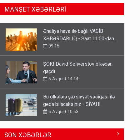
MANŞET XƏBƏRLƏRİ
ŞOK! David Seliverstov ölkədən
qaçdı
6 Avqust 14:14
Bu ölkələrə şəxsiyyət vəsiqəsi ilə
gedə biləcəksiniz - SİYAHI
6 Avqust 10:53
Ərdoğana sui-qəsd planının
iştirakçısı detalları açıqladı
5 Avqust 16:56
Kartdan karta istədiyiniz qədər
SON XƏBƏRLƏR
köçürmə edə bilərsiniz - VİDEO