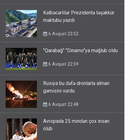
Kəlbəcərlilər Prezidentə təşəkkür
məktubu yazdı
6 Avqust 23:52
"Qarabağ" "Dinamo"ya məğlub oldu
6 Avqust 22:59
Rusiya bu dəfə dronlarla alman
gəmisini vurdu
6 Avqust 22:48
Avropada 25 mindən çox insan
ölüb