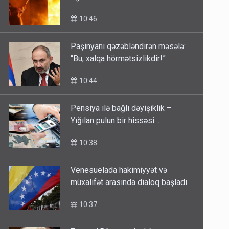
10:46
Paşinyanı qəzəbləndirən məsələ:
“Bu, xalqa hörmətsizlikdir!”
10:44
Pensiya ilə bağlı dəyişiklik –
Yığılan pulun bir hissəsi…
10:38
Venesuelada hakimiyyət və
müxalifət arasında dialoq başladı
10:37