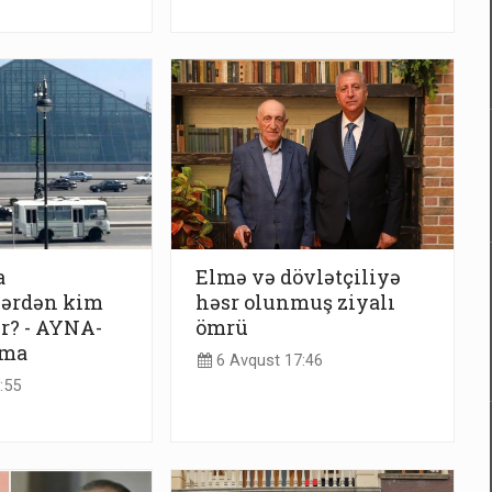
a
Elmə və dövlətçiliyə
lərdən kim
həsr olunmuş ziyalı
ır? - AYNA-
ömrü
ama
6 Avqust 17:46
:55