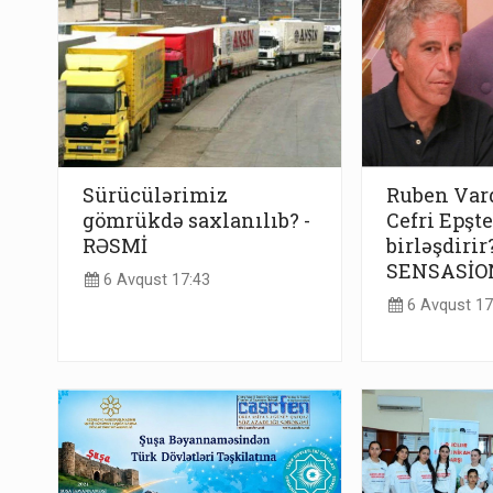
Sürücülərimiz
Ruben Var
gömrükdə saxlanılıb? -
Cefri Epşt
RƏSMİ
birləşdirir
SENSASİO
6 Avqust 17:43
6 Avqust 17