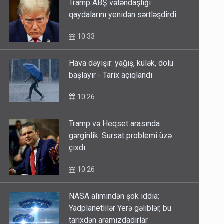
Tramp ABŞ vətəndaşlığı
qaydalarını yenidən sərtləşdirdi
10:33
Hava dəyişir: yağış, külək, dolu
başlayır - Tarix açıqlandı
10:26
Tramp və Heqset arasında
gərginlik: Sursat problemi üzə
çıxdı
10:26
NASA alimindən şok iddia:
Yadplanetlilər Yerə gəliblər, bu
tarixdən aramızdadırlar