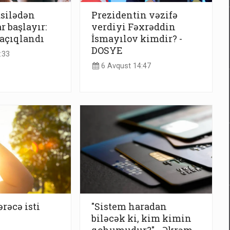
asilədən
Prezidentin vəzifə
r başlayır:
verdiyi Fəxrəddin
açıqlandı
İsmayılov kimdir? -
DOSYE
:33
6 Avqust 14:47
rəcə isti
"Sistem haradan
biləcək ki, kim kimin