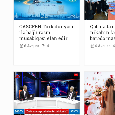
CASCFEN Türk dünyası
Qəbələdə g
ilə bağlı rəsm
nikahın fə
müsabiqəsi elan edir
barədə maa
6 Avqust 17:14
6 Avqust 16