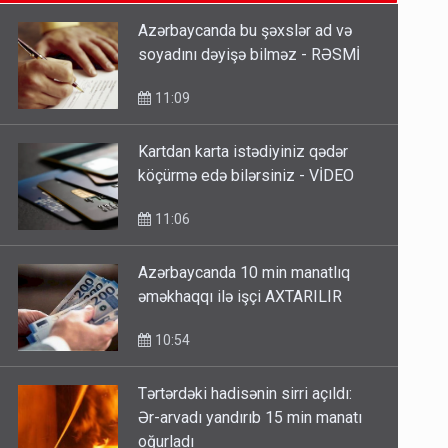
11:06
Azərbaycanda bu şəxslər ad və
soyadını dəyişə bilməz - RƏSMİ
Tərtərdəki hadisənin sirri açıldı:
Ər-arvadı yandırıb 15 min manatı
11:09
oğurladı
10:46
Kartdan karta istədiyiniz qədər
köçürmə edə bilərsiniz - VİDEO
Əhaliyə hava ilə bağlı VACİB
XƏBƏRDARLIQ - Saat 11:00-dan…
11:06
09:15
Azərbaycanda 10 min manatlıq
əməkhaqqı ilə işçi AXTARILIR
10:54
Tərtərdəki hadisənin sirri açıldı:
Ər-arvadı yandırıb 15 min manatı
oğurladı