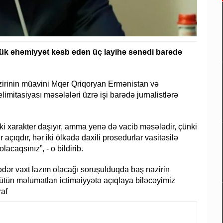
ük əhəmiyyət kəsb edən üç layihə sənədi barədə
zirinin müavini Mqer Qriqoryan Ermənistan və
imitasiyası məsələləri üzrə işi barədə jurnalistlərə
ki xarakter daşıyır, amma yenə də vacib məsələdir, çünki
açıqdır, hər iki ölkədə daxili prosedurlar vasitəsilə
acaqsınız”, - o bildirib.
dər vaxt lazım olacağı soruşulduqda baş nazirin
bütün məlumatları ictimaiyyətə açıqlaya biləcəyimiz
raf