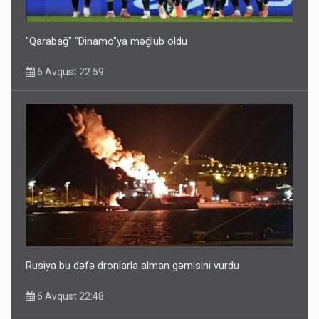
5 Avqust 16:56
"Qarabağ" "Dinamo"ya məğlub oldu
6 Avqust 22:59
Rusiya Azərbaycan vətədaşlarını deport etdi
5 Avqust 11:53
Rusiya bu dəfə dronlarla alman gəmisini vurdu
6 Avqust 22:48