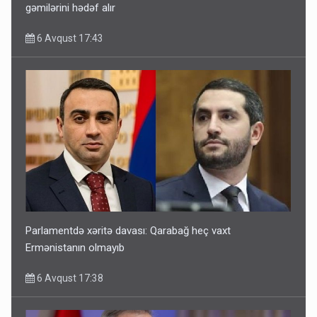
gəmilərini hədəf alır
6 Avqust 17:43
Parlamentdə xəritə davası: Qarabağ heç vaxt
Ermənistanın olmayıb
6 Avqust 17:38