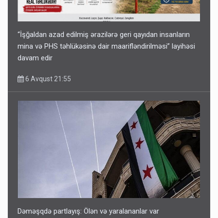
“İşğaldan azad edilmiş ərazilərə geri qayıdan insanların
mina və PHS təhlükəsinə dair maarifləndirilməsi” layihəsi
davam edir
6 Avqust 21:55
Dəməşqdə partlayış: Ölən və yaralananlar var