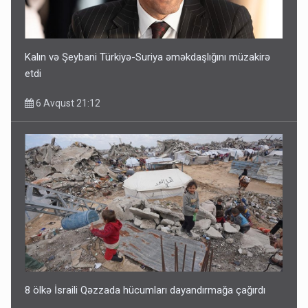
Kalın və Şeybani Türkiyə-Suriya əməkdaşlığını müzakirə
etdi
6 Avqust 21:12
8 ölkə İsraili Qəzzada hücumları dayandırmağa çağırdı