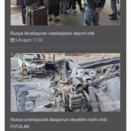
Rusiya azərbaycanlı diasporun obyektini məhv etdi -
FOTOLAR
5 Avqust 10:58
Bu tarixdən HAVALAR DƏYİŞİR - İSTİLƏR BİTİR