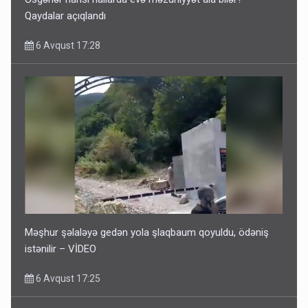
Qaydalar açıqlandı
6 Avqust 17:28
Məşhur şəlaləyə gedən yola şlaqbaum qoyuldu, ödəniş
istənilir – VİDEO
6 Avqust 17:25