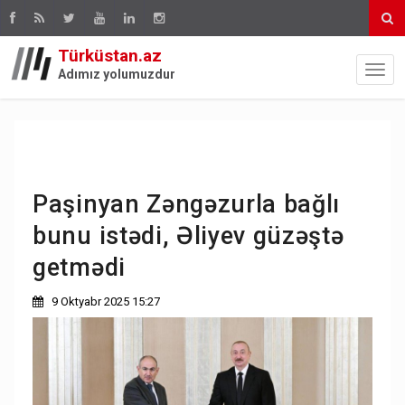
Türküstan.az
Adımız yolumuzdur
Paşinyan Zəngəzurla bağlı
bunu istədi, Əliyev güzəştə
getmədi
9 Oktyabr 2025 15:27