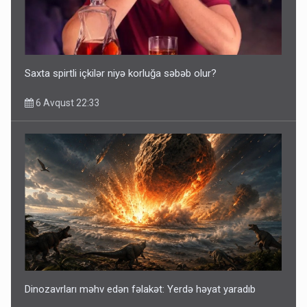
Saxta spirtli içkilər niyə korluğa səbəb olur?
6 Avqust 22:33
Dinozavrları məhv edən fəlakət: Yerdə həyat yaradıb