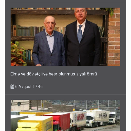
Elmə və dövlətçiliyə həsr olunmuş ziyalı ömrü
6 Avqust 17:46