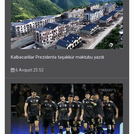
Bu ölkələrə şəxsiyyət vəsiqəsi ilə gedə biləcəksiniz -
SİYAHI
6 Avqust 10:53
Kəlbəcərlilər Prezidentə təşəkkür məktubu yazdı
6 Avqust 23:52
Ərdoğana sui-qəsd planının iştirakçısı detalları açıqladı