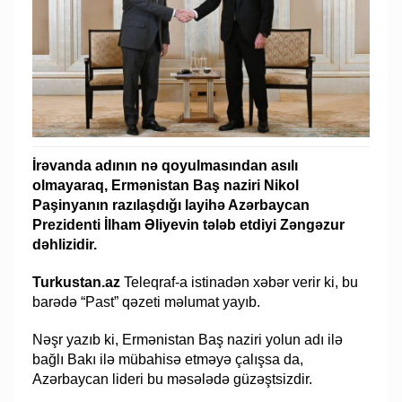
İrəvanda adının nə qoyulmasından asılı
olmayaraq, Ermənistan Baş naziri Nikol
Paşinyanın razılaşdığı layihə Azərbaycan
Prezidenti İlham Əliyevin tələb etdiyi Zəngəzur
dəhlizidir.
Turkustan.az
Teleqraf-a istinadən xəbər verir ki, bu
barədə “Past” qəzeti məlumat yayıb.
Nəşr yazıb ki, Ermənistan Baş naziri yolun adı ilə
bağlı Bakı ilə mübahisə etməyə çalışsa da,
Azərbaycan lideri bu məsələdə güzəştsizdir.