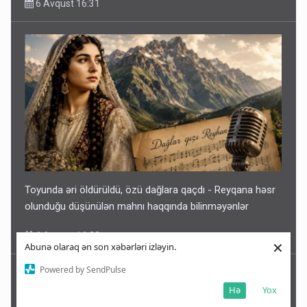
6 Avqust 16:31
Toyunda əri öldürüldü, özü dağlara qaçdı - Reyqana həsr
olunduğu düşünülən mahnı haqqında bilinməyənlər
6 Avqust 16:22
×
Abunə olaraq ən son xəbərləri izləyin.
Powered by SendPulse
Hə
Yox