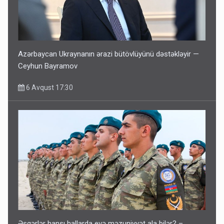
Azərbaycan Ukraynanın ərazi bütövlüyünü dəstəkləyir —
Ceyhun Bayramov
6 Avqust 17:30
Əsgərlər hansı hallarda evə məzuniyyət ala bilər? –