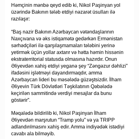
Həmçinin mənbə qeyd edib ki, Nikol Paşinyan yol
üzərində Bakının tələb etdiyi nəzarət üsulları ilə
razılaşır:
“Baş nazir Bakının Azərbaycan vətəndaşlarının
Naxçıvana və əks istiqamətə gedərkən Ermənistan
sərhədçiləri ilə qarşılaşmamaları tələbini yerinə
yetirmək üçün yollar axtarır və hətta həmin hissənin
ekstraterritorial statusda olmasına hazırdır. Onun
Əliyevdən xahiş etdiyi yeganə şey “Zəngəzur dəhlizi”
ifadəsini işlətməyi dayandırmaqdır, amma
Azərbaycan lideri bu məsələdə güzəştsizdir. İlham
Əliyevin Türk Dövlətləri Təşkilatının Qəbələdə
keçirilən sammitində verdiyi mesajlar da bunu
göstərir”.
Məqalədə bildirilib ki, Nikol Paşinyan İlham
Əliyevdən marşrutun “Tramp yolu” və ya TRIPP
adlandırılmasını xahiş edir. Amma indiyədək istədiyi
cavabı ala bilməyib.