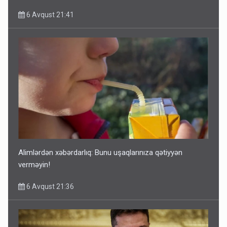
6 Avqust 21:41
Alimlərdən xəbərdarlıq: Bunu uşaqlarınıza qətiyyən
verməyin!
6 Avqust 21:36