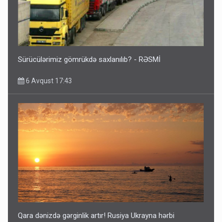
Sürücülərimiz gömrükdə saxlanılıb? - RƏSMİ
6 Avqust 17:43
Qara dənizdə gərginlik artır! Rusiya Ukrayna hərbi