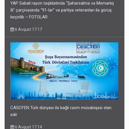
YAP Səbail rayon təşkilatında “Şəhərsalma və Memarlıq
İli” çərçivəsində “91-lər” və partiya veteranları ilə görüş
keçirilib – FOTOLAR
6 Avqust 17:17
CASCFEN Türk dünyası ilə bağlı rəsm müsabiqəsi elan
edir
6 Avqust 17:14