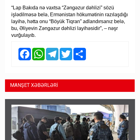
“Lap Bakıda nə vaxtsa “Zəngəzur dəhlizi” sözü
işlədilməsə belə, Ermənistan hökumətinin razılaşdığı
layihə, hətta onu “Böyük Tiqran” adlandırsanız belə,
bu, Əliyevin Zəngəzur dəhlizi layihəsidir”, – nəşr
vurğulayıb.
Facebook
WhatsApp
Telegram
Twitter
Share
MANŞET XƏBƏRLƏRİ