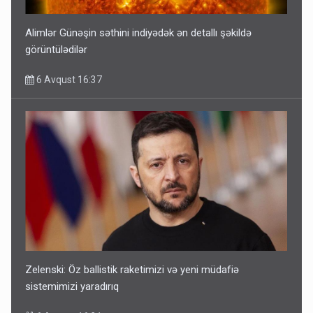
Alimlər Günəşin səthini indiyədək ən detallı şəkildə
görüntülədilər
6 Avqust 16:37
Zelenski: Öz ballistik raketimizi və yeni müdafiə
sistemimizi yaradırıq