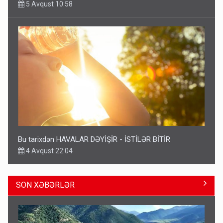
4 Avqust 22:04
ŞOK! David Seliverstov ölkədən qaçdı
6 Avqust 14:14
SON XƏBƏRLƏR