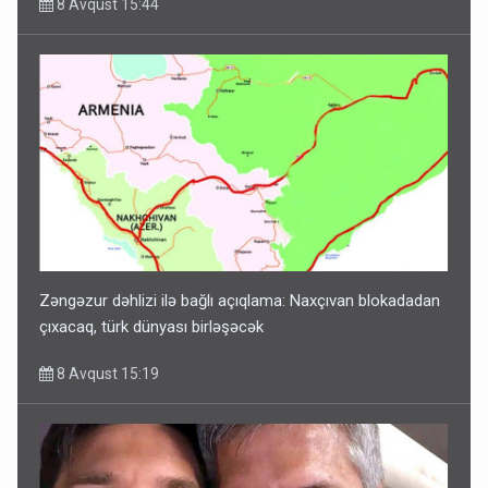
8 Avqust 15:44
Zəngəzur dəhlizi ilə bağlı açıqlama: Naxçıvan blokadadan
çıxacaq, türk dünyası birləşəcək
8 Avqust 15:19