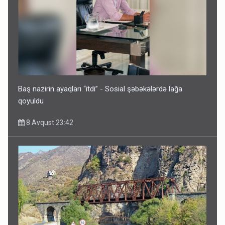
İrəvan dünyaya Azərbaycan üzərindən çıxır – Mühüm
etiraf
8 Avqust 23:19
Baş nazirin ayaqları “itdi” - Sosial şəbəkələrdə lağa
qoyuldu
8 Avqust 23:42
Paşinyan Əliyevə zəng etməsindən danışdı
8 Avqust 16:18