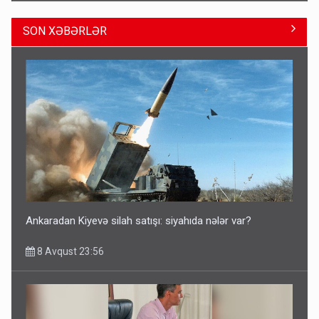
SON XƏBƏRLƏR
Azərbaycan bundan hər il 3 milyard dollar qazanacaq
8 Avqust 23:33
Ankaradan Kiyevə silah satışı: siyahıda nələr var?
8 Avqust 23:56