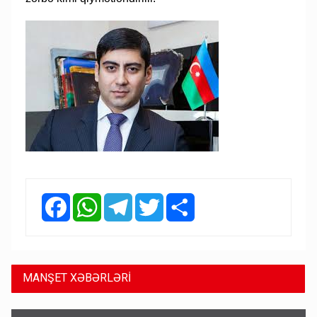
Facebook
WhatsApp
Telegram
Twitter
Share
MANŞET XƏBƏRLƏRİ