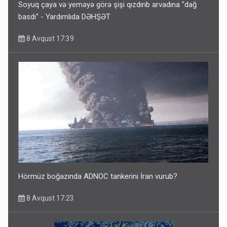
Soyuq çaya və yeməyə görə şişi qızdırıb arvadına "dağ
basdı" - Yardımlıda DƏHŞƏT
8 Avqust 17:39
Hörmüz boğazında ADNOC tankerini İran vurub?
8 Avqust 17:23