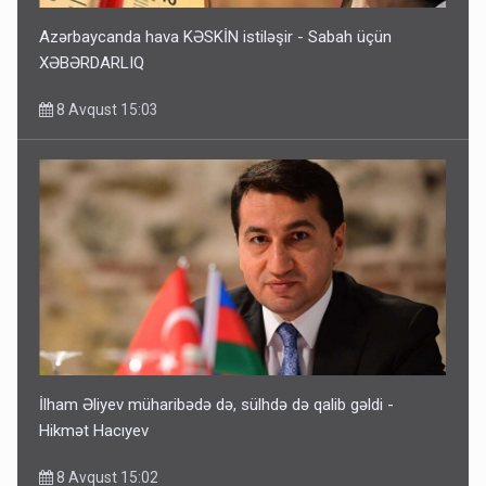
Azərbaycanda hava KƏSKİN istiləşir - Sabah üçün
XƏBƏRDARLIQ
8 Avqust 15:03
İlham Əliyev müharibədə də, sülhdə də qalib gəldi -
Hikmət Hacıyev
8 Avqust 15:02