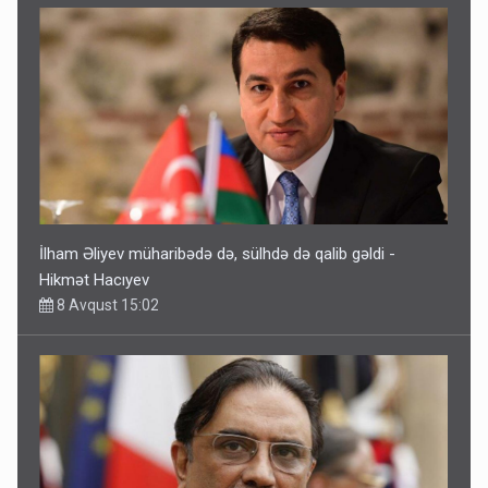
İlham Əliyev müharibədə də, sülhdə də qalib gəldi -
Hikmət Hacıyev
8 Avqust 15:02