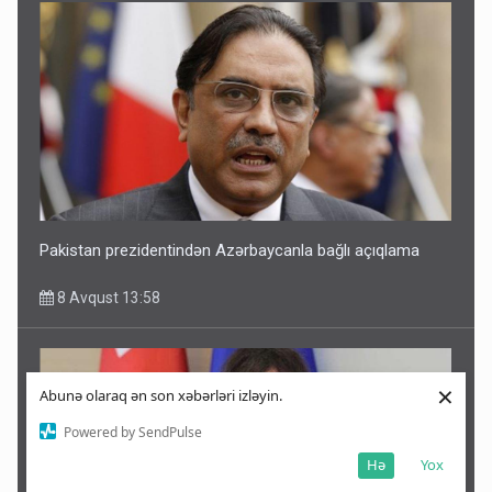
Pakistan prezidentindən Azərbaycanla bağlı açıqlama
8 Avqust 13:58
×
Abunə olaraq ən son xəbərləri izləyin.
Powered by SendPulse
Hə
Yox