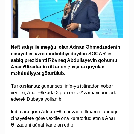
Neft satışı ilə məşğul olan Adnan Əhmədzadənin
cinayət işi üzrə dindirildiyi deyilən SOCAR-ın
sabiq prezidenti Rövnəq Abdullayevin qohumu
Anar Əlizadənin ölkədən çıxışına qoyulan
məhdudiyyət götürülüb.
Turkustan.az
gununsesi.info-ya istinadən xəbər
verir ki, Anar Əlizadə 3 gün öncə Azərbaycanı tərk
edərək Dubaya yollanıb.
İddialara görə Adnan Əhmədzadə ittiham olunduğu
cinayətlərə görə vaxtilə ona kuratorluq etmiş Anar
Əlizadəni günahkar elan edib.