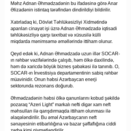
Məhz Adnan Əhmədzadənin bu ifadəsinə görə Anar
Əlizadənin istintaq tərəfindən dindirildiyi bildirilir.
Xatırladaq ki, Dövlət Təhlükəsizliyi Xidmətində
aparılan cinayət işi üzrə Adnan Əhmədzadə iqtisadi
təhlükəsizliyə qarşı təxribat və xüsusilə külli
miqdarda mənimsəmə əməllərində ittiham olunur.
Qeyd edək ki, Adnan Əhmədzadə uzun illər SOCAR-
ın rəhbər vəzifələrində çalışıb, həm ölkə daxilində,
həm də xaricdə böyük biznes şəbəkəsi ilə tanınıb. O,
SOCAR-ın İnvestisiya departamentinin sabiq rəhbər
müavinidir. Onun həbsi Azərbaycan enerji
sektorunda rezonans doğurub.
Əhmədzadənin həbsi ölkə qanunlarını kobud şəkildə
pozaraq “Azeri Light” markalı nefti digər xam neft
məhsulları ilə qarışdırmaqda ittiham olunması ilə
əlaqələndirilir. Bu əməl Azərbaycanın neft
sənayesinin etibarlılığına və bazar şəffaflığına ciddi
zərbə kimi qiymətləndirilir.