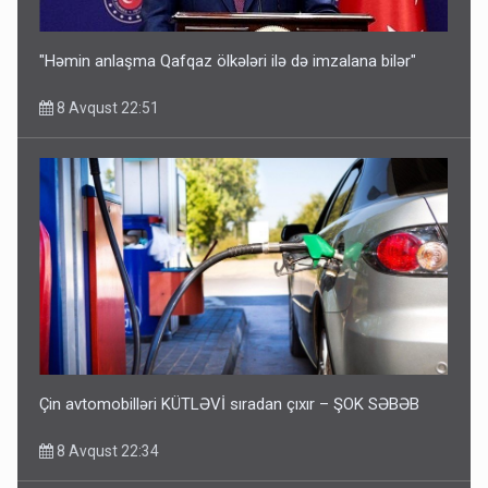
"Həmin anlaşma Qafqaz ölkələri ilə də imzalana bilər"
8 Avqust 22:51
Çin avtomobilləri KÜTLƏVİ sıradan çıxır – ŞOK SƏBƏB
8 Avqust 22:34