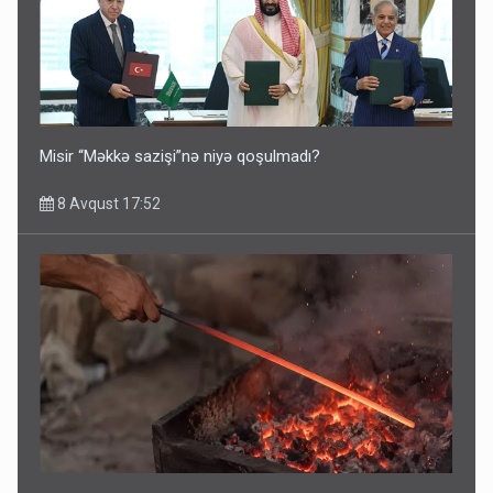
Misir “Məkkə sazişi”nə niyə qoşulmadı?
8 Avqust 17:52