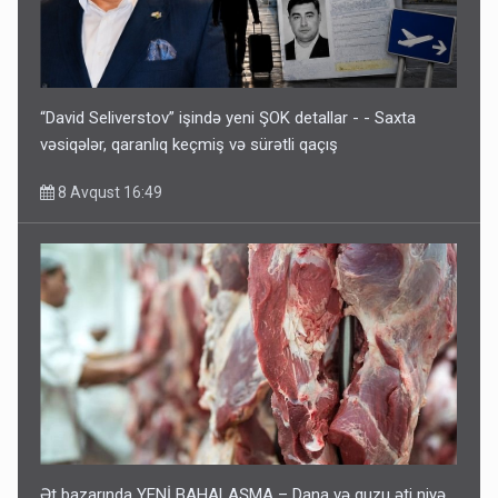
“David Seliverstov” işində yeni ŞOK detallar - - Saxta
vəsiqələr, qaranlıq keçmiş və sürətli qaçış
8 Avqust 16:49
Ət bazarında YENİ BAHALAŞMA – Dana və quzu əti niyə