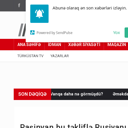
(012) 449 94 05
Abunə olaraq ən son xəbərləri izləyin.
Türküstan.az
Yox
Powered by SendPulse
Adımız yolumuzdur
ANA SƏHİFƏ
İDMAN
XƏBƏR SİYASƏTİ
MAQAZİN
TÜRKÜSTAN TV
YAZARLAR
SON DƏQİQƏ
caq? - Vanqa daha nə görmüşdü?
Əməkdar incəsənət xadimi, şa
Paşinyan bu təkliflə Rusiya