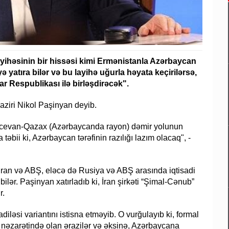
yihəsinin bir hissəsi kimi Ermənistanla Azərbaycan
yatıra bilər və bu layihə uğurla həyata keçirilərsə,
 Respublikası ilə birləşdirəcək".
aziri Nikol Paşinyan deyib.
 İcevan-Qazax (Azərbaycanda rayon) dəmir yolunun
təbii ki, Azərbaycan tərəfinin razılığı lazım olacaq", -
 İran və ABŞ, eləcə də Rusiya və ABŞ arasında iqtisadi
ilər. Paşinyan xatırladıb ki, İran şirkəti “Şimal-Cənub”
r.
əsi variantını istisna etməyib. O vurğulayıb ki, formal
nəzarətində olan ərazilər və əksinə, Azərbaycana