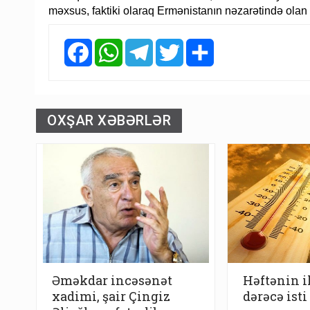
məxsus, faktiki olaraq Ermənistanın nəzarətində olan ə
Facebook
WhatsApp
Telegram
Twitter
Share
OXŞAR XƏBƏRLƏR
Əməkdar incəsənət
Həftənin i
xadimi, şair Çingiz
dərəcə isti