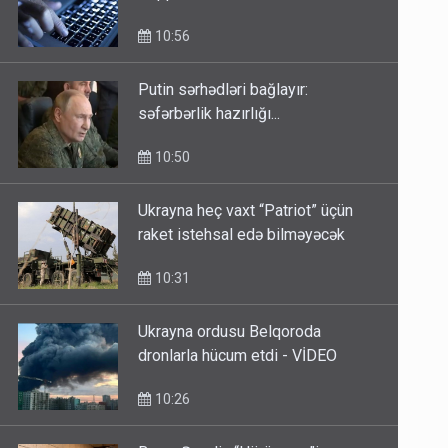
10:56
Putin sərhədləri bağlayır:
səfərbərlik hazırlığı...
10:50
Ukrayna heç vaxt “Patriot” üçün
raket istehsal edə bilməyəcək
10:31
Ukrayna ordusu Belqoroda
dronlarla hücum etdi - VİDEO
10:26