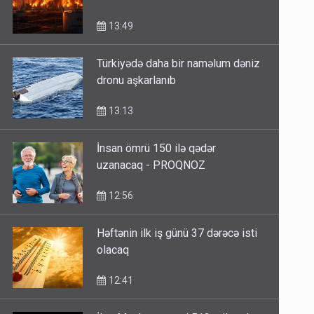
13:49
Türkiyədə daha bir naməlum dəniz
dronu aşkarlanıb
13:13
İnsan ömrü 150 ilə qədər
uzanacaq - PROQNOZ
12:56
Həftənin ilk iş günü 37 dərəcə isti
olacaq
12:41