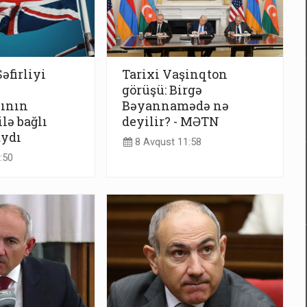
əfirliyi
Tarixi Vaşinqton
görüşü: Birgə
sının
Bəyannamədə nə
lə bağlı
deyilir? - MƏTN
aydı
8 Avqust 11:58
:50