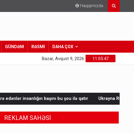
Haqqımızda
GÜNDƏM
RƏSMİ
DAHA ÇOX
Bazar, Avqust 9, 2026
11:05:48
başını bu şou ilə qatır
Ukrayna Rusiyada neft emalı zavodunu 
REKLAM SAHƏSİ