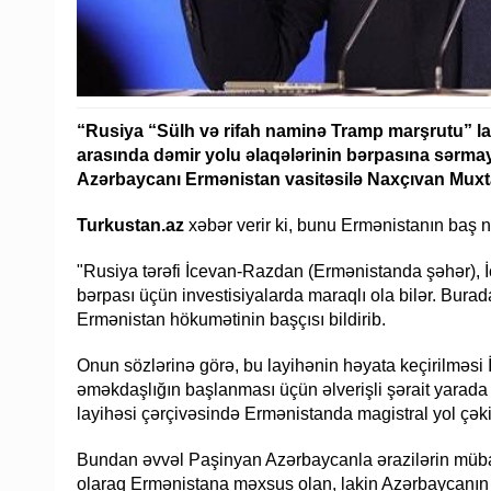
“Rusiya “Sülh və rifah naminə Tramp marşrutu” la
arasında dəmir yolu əlaqələrinin bərpasına sərmayə 
Azərbaycanı Ermənistan vasitəsilə Naxçıvan Muxtar
Turkustan.az
xəbər verir ki, bunu Ermənistanın baş n
"Rusiya tərəfi İcevan-Razdan (Ermənistanda şəhər),
bərpası üçün investisiyalarda maraqlı ola bilər. Burada 
Ermənistan hökumətinin başçısı bildirib.
Onun sözlərinə görə, bu layihənin həyata keçirilməsi
əməkdaşlığın başlanması üçün əlverişli şərait yarada b
layihəsi çərçivəsində Ermənistanda magistral yol çəki
Bundan əvvəl Paşinyan Azərbaycanla ərazilərin mübadil
olaraq Ermənistana məxsus olan, lakin Azərbaycanın 