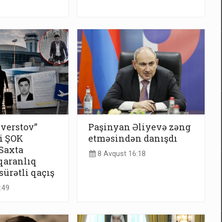
iverstov”
Paşinyan Əliyevə zəng
i ŞOK
etməsindən danışdı
 Saxta
8 Avqust 16:18
 qaranlıq
sürətli qaçış
:49