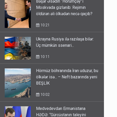
Bəşər Əsədin “Hörümçəy”i
Moskvada gizlənib: Rejimin
öldürən əli ölkədən necə qaçıb?
10:21
Ukrayna Rusiya ilə razılaşa bilər:
Üç mümkün ssenari...
10:11
Hörmüz böhranında İran uduzur, bu
ölkələr isə... – Neft bazarında yeni
BEŞLİK
10:02
Medvedevdən Ermənistana
HƏDƏ: “Gürcüstanın taleyini