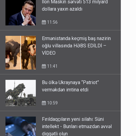
İlon Maskın sərvəti 513 milyard
dollara yaxın azaldı
11:56
Ermənistanda keçmiş baş nazirin
oğlu villasında HƏBS EDİLDİ –
VİDEO
11:41
Bu ölkə Ukraynaya “Patriot”
verməkdən imtina etdi
10:59
Fırıldaqçıların yeni silahı: Süni
intellekt - Bunları etməzdən əvvəl
diqqətli olun