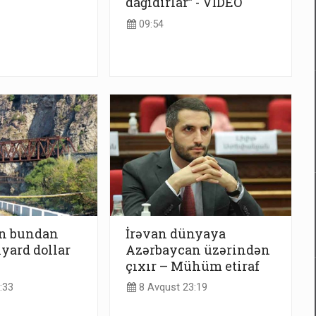
dağıdırlar” - VİDEO
09:54
n bundan
İrəvan dünyaya
lyard dollar
Azərbaycan üzərindən
çıxır – Mühüm etiraf
:33
8 Avqust 23:19