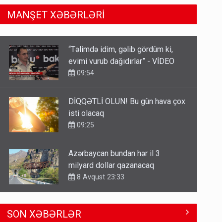
MANŞET XƏBƏRLƏRİ
DİQQƏTLİ OLUN! Bu gün hava çox
isti olacaq
09:25
Azərbaycan bundan hər il 3
milyard dollar qazanacaq
8 Avqust 23:33
İrəvan dünyaya Azərbaycan
üzərindən çıxır – Mühüm etiraf
8 Avqust 23:19
Dünyanı idarə edənlər insanlığın
SON XƏBƏRLƏR
başını bu şou ilə qatır