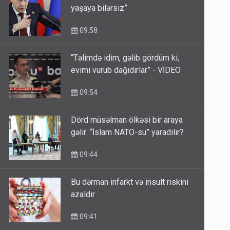
yaşaya bilərsiz”
09:58
“Təlimdə idim, gəlib gördüm ki,
evimi vurub dağıdırlar” - VİDEO
09:54
Dörd müsəlman ölkəsi bir araya
gəlir: “İslam NATO-su” yaradılır?
09:44
Bu dərman infarkt və insult riskini
azaldır
09:41