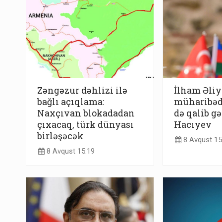
Zəngəzur dəhlizi ilə
İlham Əli
bağlı açıqlama:
müharibədə
Naxçıvan blokadadan
də qalib g
çıxacaq, türk dünyası
Hacıyev
birləşəcək
8 Avqust 15
8 Avqust 15:19