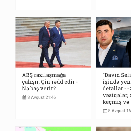
ABŞ razılaşmağa
“David Sel
çalışır, Çin rədd edir -
işində yen
Nə baş verir?
detallar - -
vəsiqələr,
8 Avqust 21:46
keçmiş və 
8 Avqust 16