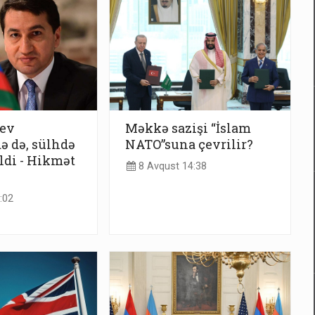
yev
Məkkə sazişi “İslam
 də, sülhdə
NATO”suna çevrilir?
əldi - Hikmət
8 Avqust 14:38
:02