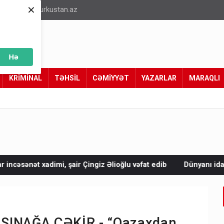
×
info@turkustan.az
Hə
KRİMİNAL
TƏHSİL
CƏMİYYƏT
YAZARLAR
MARAQLI
ir Çingiz Əlioğlu vəfat edib
Dünyanı idarə edənlər insanlığın 
nı SINAĞA ÇƏKİR - “Qazaxdan