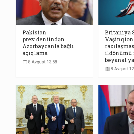
Pakistan
Britaniya S
prezidentindən
Vaşinqton
Azərbaycanla bağlı
razılaşma
açıqlama
ildönümü i
bəyanat y
8 Avqust 13:58
8 Avqust 12