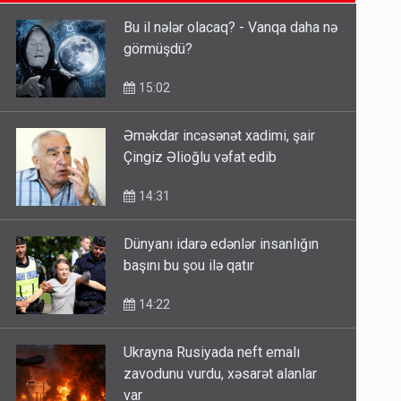
14:22
Bu il nələr olacaq? - Vanqa daha nə
görmüşdü?
Fırıldaqçıların yeni silahı: Süni
intellekt - Bunları etməzdən əvvəl
15:02
diqqətli olun
10:56
Əməkdar incəsənət xadimi, şair
Çingiz Əlioğlu vəfat edib
“Təlimdə idim, gəlib gördüm ki,
evimi vurub dağıdırlar” - VİDEO
14:31
09:54
Dünyanı idarə edənlər insanlığın
başını bu şou ilə qatır
14:22
Ukrayna Rusiyada neft emalı
zavodunu vurdu, xəsarət alanlar
var