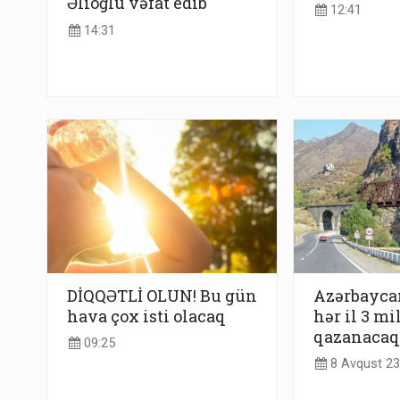
Əlioğlu vəfat edib
12:41
14:31
DİQQƏTLİ OLUN! Bu gün
Azərbayca
hava çox isti olacaq
hər il 3 mi
qazanacaq
09:25
8 Avqust 23