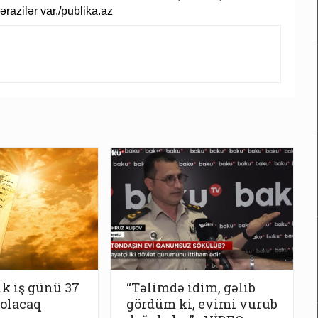
razilər var./publika.az
lk iş günü 37
“Təlimdə idim, gəlib
 olacaq
gördüm ki, evimi vurub