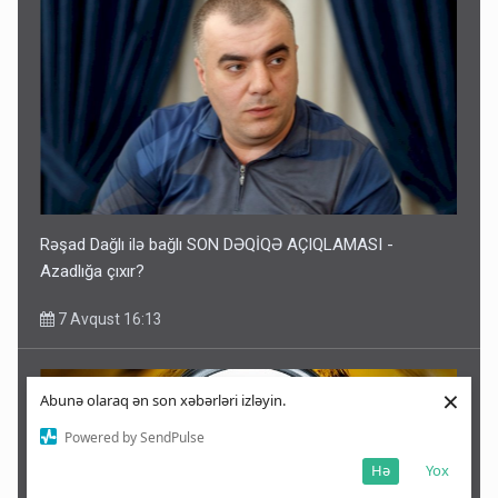
Rəşad Dağlı ilə bağlı SON DƏQİQƏ AÇIQLAMASI -
Azadlığa çıxır?
7 Avqust 16:13
×
Abunə olaraq ən son xəbərləri izləyin.
Powered by SendPulse
Hə
Yox