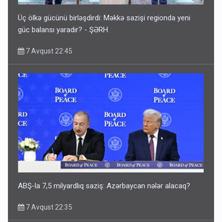
Üç ölkə gücünü birləşdirdi: Məkkə sazişi regionda yeni
güc balansı yaradır? - ŞƏRH
7 Avqust 22:45
ABŞ-la 7,5 milyardlıq saziş: Azərbaycan nələr alacaq?
7 Avqust 22:35