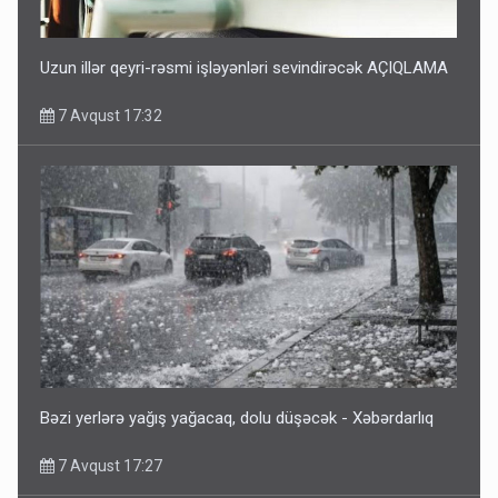
Uzun illər qeyri-rəsmi işləyənləri sevindirəcək AÇIQLAMA
7 Avqust 17:32
Bəzi yerlərə yağış yağacaq, dolu düşəcək - Xəbərdarlıq
7 Avqust 17:27