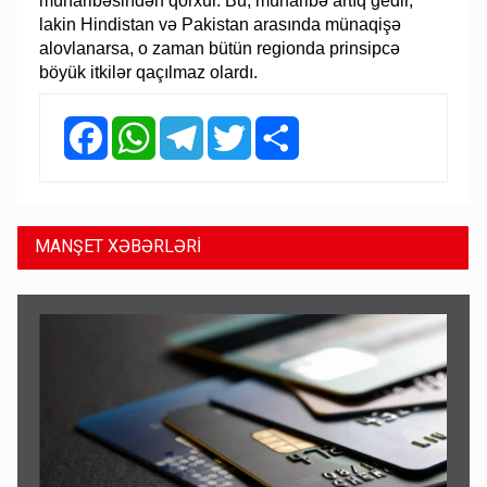
müharibəsindən qorxur. Bu, müharibə artıq gedir,
lakin Hindistan və Pakistan arasında münaqişə
alovlanarsa, o zaman bütün regionda prinsipcə
böyük itkilər qaçılmaz olardı.
Facebook
WhatsApp
Telegram
Twitter
Share
MANŞET XƏBƏRLƏRİ