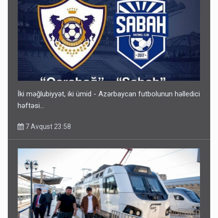
Gedişi var, dönüşü yox: Bakı-Tbilisi-Bakı qatarına bilet
satışından böyük narazılıq
7 Avqust 23:17
İki məğlubiyyət, iki ümid - Azərbaycan futbolunun həlledici
həftəsi...
7 Avqust 23:58
Geri çağırılan səfir Abel Məhərrəmovun oğludur - DOSYE