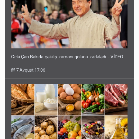
Ceki Çan Bakıda çəkiliş zamanı qolunu zədələdi - VİDEO
7 Avqust 17:06