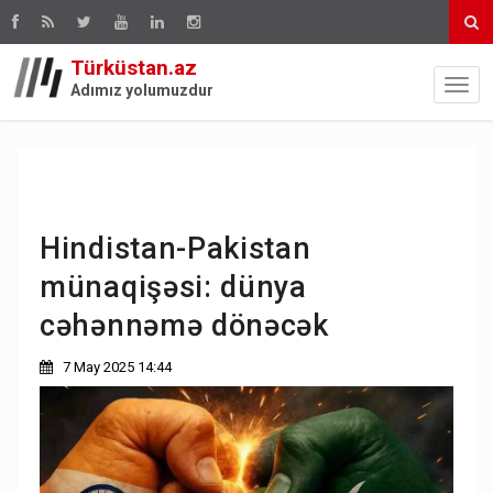
Türküstan.az
Adımız yolumuzdur
Hindistan-Pakistan
münaqişəsi: dünya
cəhənnəmə dönəcək
7 May 2025 14:44