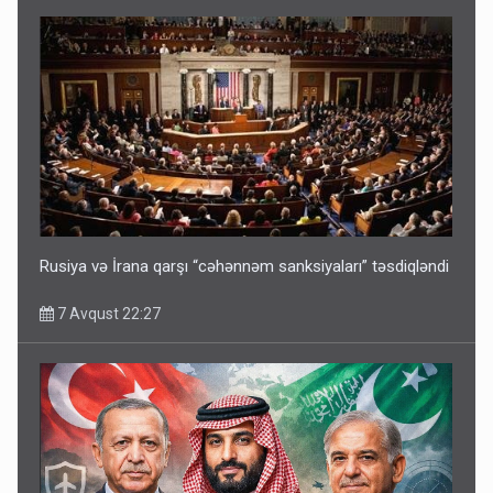
Rusiya və İrana qarşı “cəhənnəm sanksiyaları” təsdiqləndi
7 Avqust 22:27