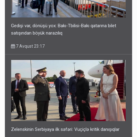
7 Avqust 14:07
Gedişi var, dönüşü yox: Bakı-Tbilisi-Bakı qatarına bilet
satışından böyük narazılıq
7 Avqust 23:17
Media və Yayım Şurasına əlavə hüquq və vəzifələr verilib
7 Avqust 13:24
Zelenskinin Serbiyaya ilk səfəri: Vuçiçlə kritik danışıqlar