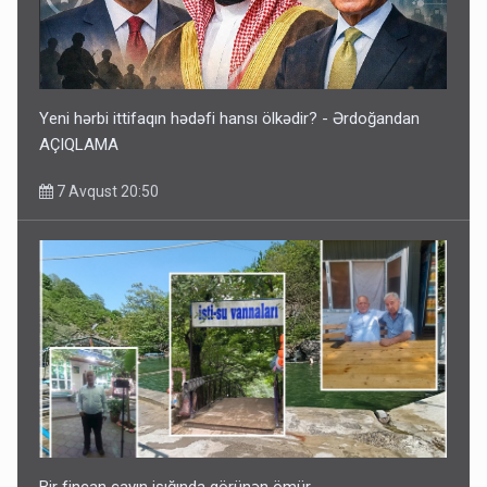
Yeni hərbi ittifaqın hədəfi hansı ölkədir? - Ərdoğandan
AÇIQLAMA
7 Avqust 20:50
Bir fincan çayın işığında görünən ömür