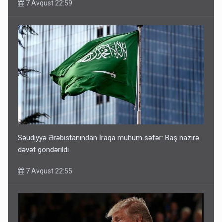
7 Avqust 22:59
Səudiyyə Ərəbistanından İraqa mühüm səfər: Baş nazirə
dəvət göndərildi
7 Avqust 22:55