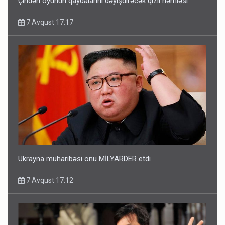
Çindən oyunun qaydalarını dəyişdirəcək qızıl həmləsi
7 Avqust 17:17
Ukrayna müharibəsi onu MİLYARDER etdi
7 Avqust 17:12