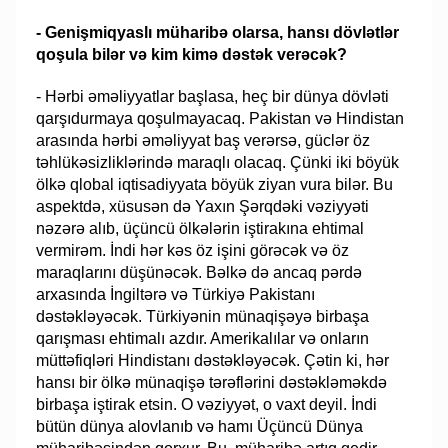
- Genişmiqyaslı müharibə olarsa, hansı dövlətlər
qoşula bilər və kim kimə dəstək verəcək?
- Hərbi əməliyyatlar başlasa, heç bir dünya dövləti
qarşıdurmaya qoşulmayacaq. Pakistan və Hindistan
arasında hərbi əməliyyat baş verərsə, güclər öz
təhlükəsizliklərində maraqlı olacaq. Çünki iki böyük
ölkə qlobal iqtisadiyyata böyük ziyan vura bilər. Bu
aspektdə, xüsusən də Yaxın Şərqdəki vəziyyəti
nəzərə alıb, üçüncü ölkələrin iştirakına ehtimal
vermirəm. İndi hər kəs öz işini görəcək və öz
maraqlarını düşünəcək. Bəlkə də ancaq pərdə
arxasında İngiltərə və Türkiyə Pakistanı
dəstəkləyəcək. Türkiyənin münaqişəyə birbaşa
qarışması ehtimalı azdır. Amerikalılar və onların
müttəfiqləri Hindistanı dəstəkləyəcək. Çətin ki, hər
hansı bir ölkə münaqişə tərəflərini dəstəkləməkdə
birbaşa iştirak etsin. O vəziyyət, o vaxt deyil. İndi
bütün dünya alovlanıb və hamı Üçüncü Dünya