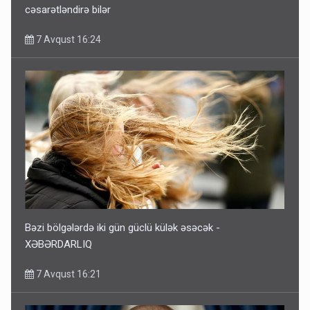
cəsarətləndirə bilər
7 Avqust 16:24
Bəzi bölgələrdə iki gün güclü külək əsəcək -
XƏBƏRDARLIQ
7 Avqust 16:21