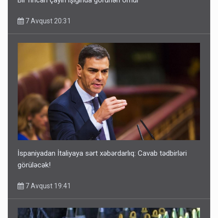
7 Avqust 20:31
İspaniyadan İtaliyaya sərt xəbərdarlıq: Cavab tədbirləri
görüləcək!
7 Avqust 19:41