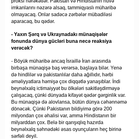
proksi hərəkətlər. Pakistan və Hindistanın nüvə
imkanlarını nəzərə alsaq, tammiqyaslı müharibə
olmayacaq. Onlar sadəcə zərbələr mübadiləsi
aparacaq, bu qədər.
- Yaxın Şərq və Ukraynadakı münaqişələr
fonunda dünya gücləri buna necə reaksiya
verəcək?
- Böyük müharibə ancaq İsraillə İran arasında
birbaşa münaqişə baş verərsə, başlaya bilər. Yenə
də hindlilər və pakistanlılar daha ağıllıdır, hərbi
əməliyyatlara həmişə çox diqqətlə yanaşıblar. İndi
beynəlxalq ictimaiyyət bu ölkələri sakitləşdirməyə
çalışacaq, çünki dünyada kifayət qədər gərginlik var.
Bu münaqişə də alovlansa, bütün dünya cəhənnəmə
dönəcək. Çünki Pakistanın bildiyimə görə 200
milyondan çox əhalisi var, amma Hindistanın bir
milyarddan çox. Belə bir qarışıqlıq hazırda
beynəlxalq səhnədəki əsas oyunçuların heç birinə
sərfəli deyil.