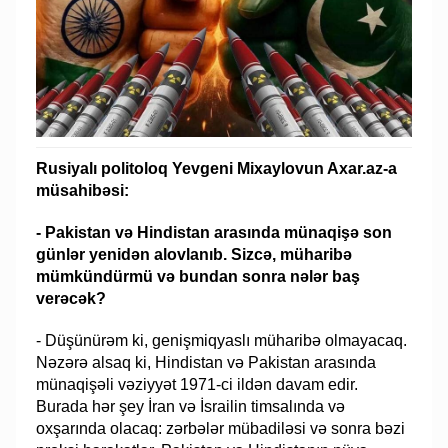
Rusiyalı politoloq Yevgeni Mixaylovun Axar.az-a
müsahibəsi:
- Pakistan və Hindistan arasında münaqişə son
günlər yenidən alovlanıb. Sizcə, müharibə
mümkündürmü və bundan sonra nələr baş
verəcək?
- Düşünürəm ki, genişmiqyaslı müharibə olmayacaq.
Nəzərə alsaq ki, Hindistan və Pakistan arasında
münaqişəli vəziyyət 1971-ci ildən davam edir.
Burada hər şey İran və İsrailin timsalında və
oxşarında olacaq: zərbələr mübadiləsi və sonra bəzi