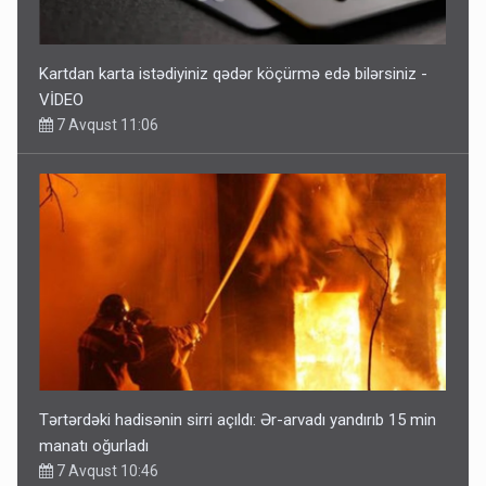
Kartdan karta istədiyiniz qədər köçürmə edə bilərsiniz -
VİDEO
7 Avqust 11:06
Tərtərdəki hadisənin sirri açıldı: Ər-arvadı yandırıb 15 min
manatı oğurladı
7 Avqust 10:46