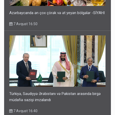
Azərbaycanda ən çox çörək və ət yeyən bölgələr -SİYAHI
7 Avqust 16:50
Türkiyə, Səudiyyə Ərəbistanı və Pakistan arasında birgə
müdafiə sazişi imzalandı
7 Avqust 16:40