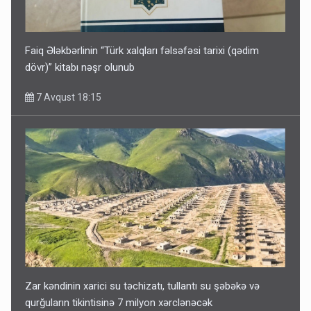
Faiq Ələkbərlinin “Türk xalqları fəlsəfəsi tarixi (qədim
dövr)” kitabı nəşr olunub
7 Avqust 18:15
Zar kəndinin xarici su təchizatı, tullantı su şəbəkə və
qurğuların tikintisinə 7 milyon xərclənəcək