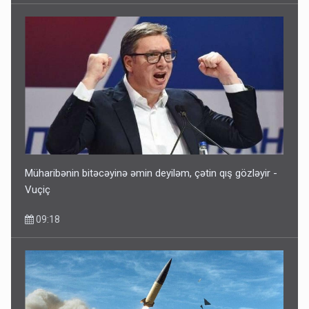
Müharibənin bitəcəyinə əmin deyiləm, çətin qış gözləyir -
Vuçiç
09:18