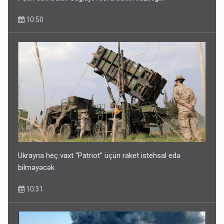
10:50
Ukrayna heç vaxt “Patriot” üçün raket istehsal edə
bilməyəcək
10:31