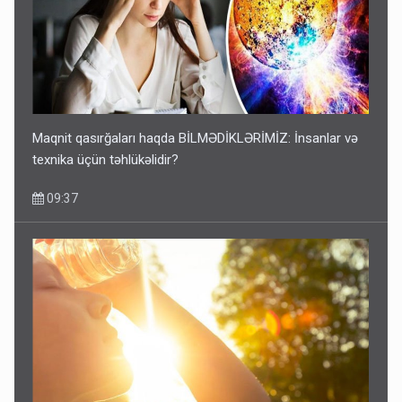
Maqnit qasırğaları haqda BİLMƏDİKLƏRİMİZ: İnsanlar və
texnika üçün təhlükəlidir?
09:37