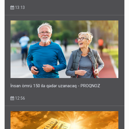
13:13
İnsan ömrü 150 ilə qədər uzanacaq - PROQNOZ
12:56