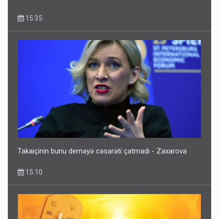
15:35
Fırıldaqçıların yeni silahı: Süni intellekt - Bunları etməzdən
əvvəl diqqətli olun
10:56
Takaiçinin bunu deməyə cəsarəti çatmadı - Zaxarova
15:10