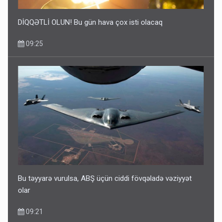
DİQQƏTLİ OLUN! Bu gün hava çox isti olacaq
09:25
Bu təyyarə vurulsa, ABŞ üçün ciddi fövqəladə vəziyyət
olar
09:21