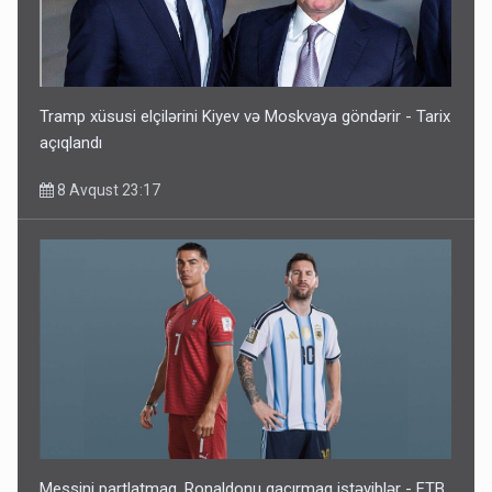
Tramp xüsusi elçilərini Kiyev və Moskvaya göndərir - Tarix
açıqlandı
8 Avqust 23:17
Messini partlatmaq, Ronaldonu qaçırmaq istəyiblər - FTB