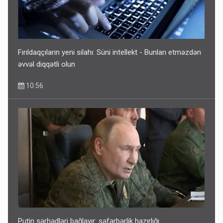
Fırıldaqçıların yeni silahı: Süni intellekt - Bunları etməzdən
əvvəl diqqətli olun
10:56
Putin sərhədləri bağlayır: səfərbərlik hazırlığı...