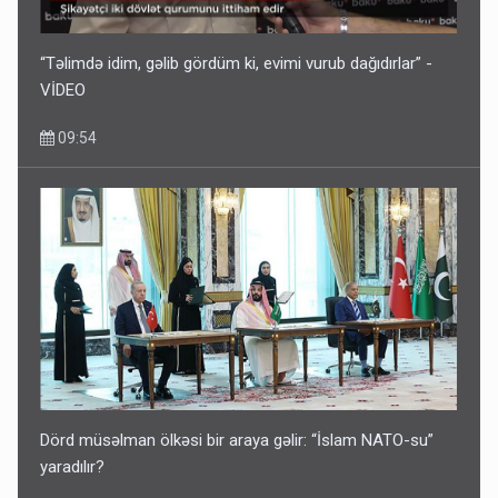
“Təlimdə idim, gəlib gördüm ki, evimi vurub dağıdırlar” -
VİDEO
09:54
Dörd müsəlman ölkəsi bir araya gəlir: “İslam NATO-su”
yaradılır?