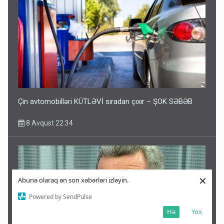
Çin avtomobilləri KÜTLƏVİ sıradan çıxır – ŞOK SƏBƏB
8 Avqust 22:34
×
Abunə olaraq ən son xəbərləri izləyin.
Powered by SendPulse
Hə
Yox