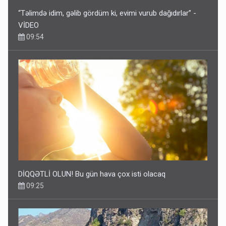
“Təlimdə idim, gəlib gördüm ki, evimi vurub dağıdırlar” -
VİDEO
09:54
DİQQƏTLİ OLUN! Bu gün hava çox isti olacaq
09:25