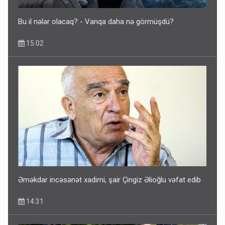
Bu il nələr olacaq? - Vanqa daha nə görmüşdü?
15:02
Əməkdar incəsənət xadimi, şair Çingiz Əlioğlu vəfat edib
14:31