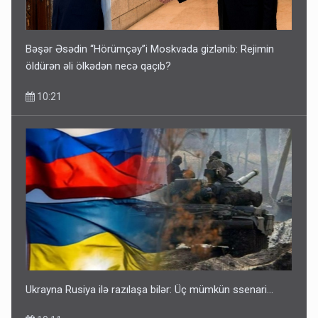
Bəşər Əsədin “Hörümçəy”i Moskvada gizlənib: Rejimin
öldürən əli ölkədən necə qaçıb?
10:21
Ukrayna Rusiya ilə razılaşa bilər: Üç mümkün ssenari...