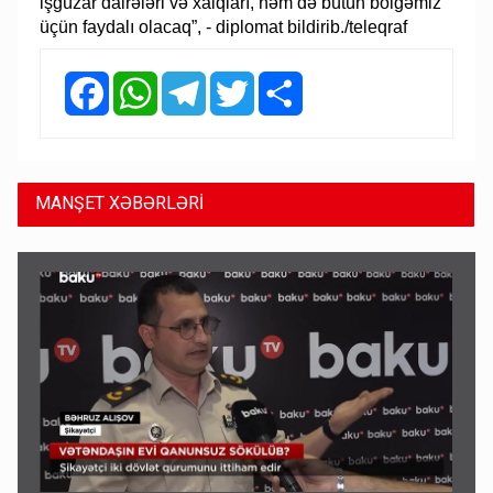
işgüzar dairələri və xalqları, həm də bütün bölgəmiz
üçün faydalı olacaq”, - diplomat bildirib./teleqraf
Facebook
WhatsApp
Telegram
Twitter
Share
MANŞET XƏBƏRLƏRİ