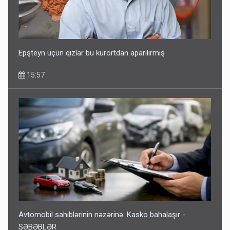
Avtomobil sahiblərinin nəzərinə: Kasko bahalaşır -
SƏBƏBLƏR
15:35
Epşteyn üçün qızlar bu kurortdan aparılırmış
15:57
Dünyanı idarə edənlər insanlığın başını bu şou ilə qatır
14:22
Avtomobil sahiblərinin nəzərinə: Kasko bahalaşır -
SƏBƏBLƏR