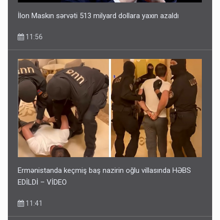
İlon Maskın sərvəti 513 milyard dollara yaxın azaldı
11:56
Ermənistanda keçmiş baş nazirin oğlu villasında HƏBS
EDİLDİ – VİDEO
11:41