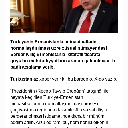
Türkiyənin Ermənistanla münasibətlərin
normallaşdırılması üzrə xüsusi nümayəndəsi
Sərdar Kılıç Ermənistanla ikitərəfli ticarətə
qoyulan məhdudiyyətlərin aradan qaldırılması ilə
bağlı açıqlama verib.
Turkustan.az
xəbər verir ki, bu barədə o, X-də yazıb.
“Prezidentin (Rəcəb Tayyib Ərdoğan) tapşırığı ilə
həyata keçirilən Türkiyə-Ermənistan
münasibətlərinin normallaşdırılması prosesi
çərçivəsində regionda davamlı sülh və sabitliyin
bərqərar olması istiqamətində daha bir mühüm
addım atılıb. Arzu edirəm, bu, həm hər iki ölkənin