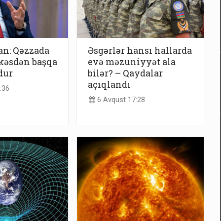
an: Qəzzada
Əsgərlər hansı hallarda
kəsdən başqa
evə məzuniyyət ala
dur
bilər? – Qaydalar
açıqlandı
:36
6 Avqust 17:28