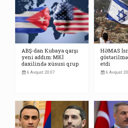
ABŞ-dan Kubaya qarşı
HƏMAS İsra
yeni addım: MKİ
göstərilmə
daxilində xüsusi qrup
etdi
6 Avqust 20:07
6 Avqust 20