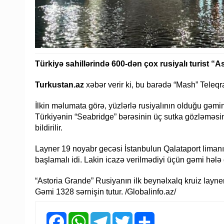
Türkiyə sahillərində 600-dən çox rusiyalı turist “
Turkustan.az
xəbər verir ki, bu barədə “Mash” Teleq
İlkin məlumata görə, yüzlərlə rusiyalının olduğu gəmi
Türkiyənin “Seabridge” bərəsinin üç sutka gözləmə
bildirilir.
Layner 19 noyabr gecəsi İstanbulun Qalataport limanı
başlamalı idi. Lakin icazə verilmədiyi üçün gəmi hələ 
“Astoria Grande” Rusiyanın ilk beynəlxalq kruiz laynerid
Gəmi 1328 sərnişin tutur. /Globalinfo.az/
Facebook
WhatsApp
Telegram
Twitter
Share