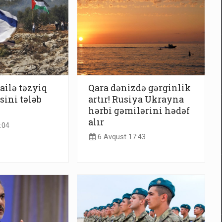
ilə təzyiq
Qara dənizdə gərginlik
sini tələb
artır! Rusiya Ukrayna
hərbi gəmilərini hədəf
alır
:04
6 Avqust 17:43