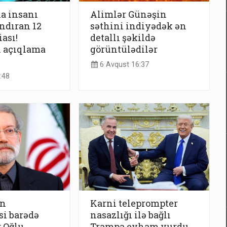
a insanı
Alimlər Günəşin
ndıran 12
səthini indiyədək ən
ası!
detallı şəkildə
n açıqlama
görüntülədilər
6 Avqust 16:37
:48
in
Karni teleprompter
i barədə
nasazlığı ilə bağlı
: Oğlu
Trampa eyham vurdu