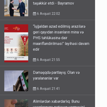
təşəkkür etdi - Bayramov
6 Avqust 22:02
“İşğaldan azad edilmiş ərazilərə
geri qayıdan insanların mina və
PHS təhlükəsinə dair
maarifləndirilməsi” layihəsi davam
edir
6 Avqust 21:55
Dəməşqdə partlayış: Ölən və
yaralananlar var
6 Avqust 21:41
Alimlərdən xəbərdarlıq: Bunu