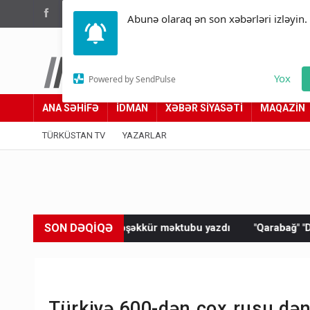
(012) 449 94 05
Abunə olaraq ən son xəbərləri izləyin.
Türküstan.az
Yox
Powered by SendPulse
Adımız yolumuzdur
ANA SƏHİFƏ
İDMAN
XƏBƏR SİYASƏTİ
MAQAZİN
TÜRKÜSTAN TV
YAZARLAR
SON DƏQİQƏ
tə təşəkkür məktubu yazdı
"Qarabağ" "Dinamo"ya məğlub old
Türkiyə 600-dən çox rusu dəni