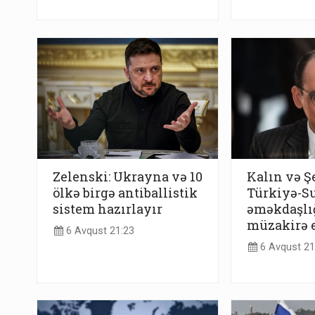
Zelenski: Ukrayna və 10
Kalın və Ş
ölkə birgə antiballistik
Türkiyə-S
sistem hazırlayır
əməkdaşlı
müzakirə e
6 Avqust 21:23
6 Avqust 21