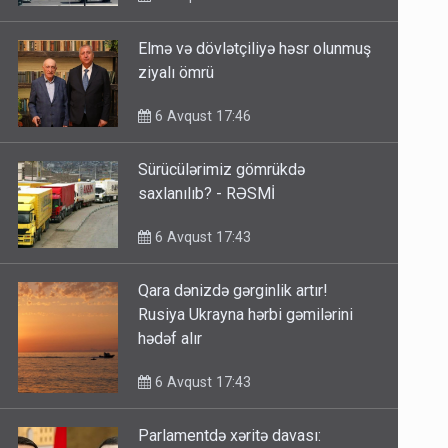
Elmə və dövlətçiliyə həsr olunmuş
ziyalı ömrü
6 Avqust 17:46
Sürücülərimiz gömrükdə
saxlanılıb? - RƏSMİ
6 Avqust 17:43
Qara dənizdə gərginlik artır!
Rusiya Ukrayna hərbi gəmilərini
hədəf alır
6 Avqust 17:43
Parlamentdə xəritə davası: