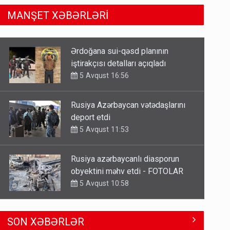
MANŞET XƏBƏRLƏRİ
Rusiya Azərbaycan vətədaşlarını
deport etdi
5 Avqust 11:53
Rusiya azərbaycanlı diasporun
obyektini məhv etdi - FOTOLAR
5 Avqust 10:58
Bu tarixdən HAVALAR DƏYİŞİR -
İSTİLƏR BİTİR
4 Avqust 22:04
ŞOK! David Seliverstov ölkədən
SON XƏBƏRLƏR
qaçdı