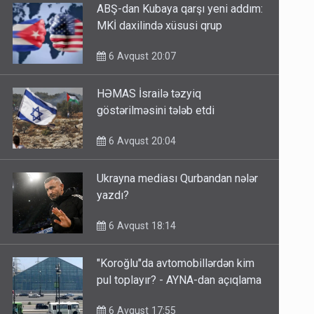
ABŞ-dan Kubaya qarşı yeni addım:
MKİ daxilində xüsusi qrup
6 Avqust 20:07
HƏMAS İsrailə təzyiq
göstərilməsini tələb etdi
6 Avqust 20:04
Ukrayna mediası Qurbandan nələr
yazdı?
6 Avqust 18:14
"Koroğlu"da avtomobillərdən kim
pul toplayır? - AYNA-dan açıqlama
6 Avqust 17:55