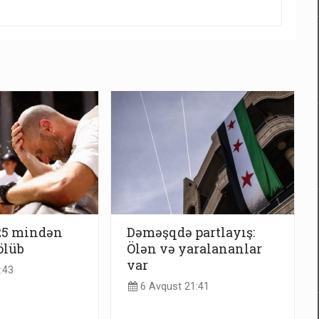
25 mindən
Dəməşqdə partlayış:
ölüb
Ölən və yaralananlar
var
:43
6 Avqust 21:41