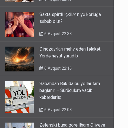
Saxta spirtli içkilər niyə korluğa
səbəb olur?
6 Avqust 22:33
Dinozavrları məhv edən fəlakət:
Yerdə həyat yaradıb
6 Avqust 22:16
Sabahdan Bakıda bu yollar tam
bağlanır – Sürücülərə vacib
xəbərdarlıq
6 Avqust 22:08
Zelenski buna görə İlham Əliyevə