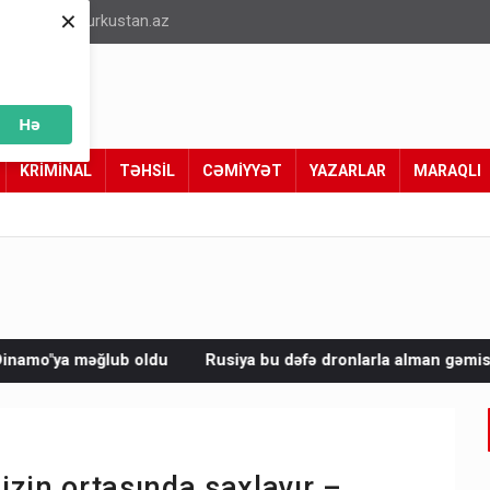
×
info@turkustan.az
Hə
KRİMİNAL
TƏHSİL
CƏMİYYƏT
YAZARLAR
MARAQLI
u
Rusiya bu dəfə dronlarla alman gəmisini vurdu
Avropada
zin ortasında saxlayır –