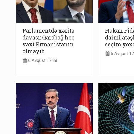
Parlamentdə xəritə
Hakan Fid
davası: Qarabağ heç
daimi atəş
vaxt Ermənistanın
seçim yox
olmayıb
6 Avqust 17
6 Avqust 17:38