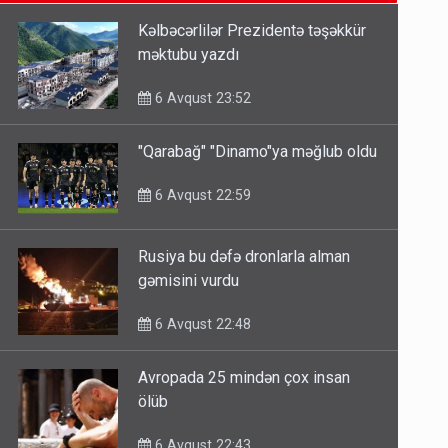
6 Avqust 14:14
Kəlbəcərlilər Prezidentə təşəkkür
məktubu yazdı
Bu ölkələrə şəxsiyyət vəsiqəsi ilə
gedə biləcəksiniz - SİYAHI
6 Avqust 23:52
6 Avqust 10:53
"Qarabağ" "Dinamo"ya məğlub oldu
Ərdoğana sui-qəsd planının
6 Avqust 22:59
iştirakçısı detalları açıqladı
5 Avqust 16:56
Rusiya bu dəfə dronlarla alman
gəmisini vurdu
6 Avqust 22:48
Avropada 25 mindən çox insan
ölüb
6 Avqust 22:43