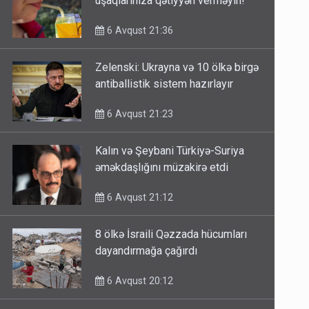
uşaqlarınıza qətiyyən verməyin!
6 Avqust 21:36
Zelenski: Ukrayna və 10 ölkə birgə
antiballistik sistem hazırlayır
6 Avqust 21:23
Kalın və Şeybani Türkiyə-Suriya
əməkdaşlığını müzakirə etdi
6 Avqust 21:12
8 ölkə İsraili Qəzzada hücumları
dayandırmağa çağırdı
6 Avqust 20:12