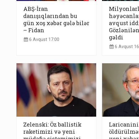
ABŞ-İran
Milyonlarl
danışıqlarından bu
həyəcanla
gün xoş xəbər gələ bilər
avqust iddi
– Fidan
Gözlənilə
gəldi
6 Avqust 17:00
6 Avqust 16
Zelenski: Öz ballistik
Laricanin
raketimizi və yeni
öldürülməs
müdafiə sistemimizi
yeni xəbər