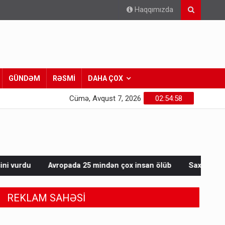
Haqqımızda
GÜNDƏM
RƏSMİ
DAHA ÇOX
Cümə, Avqust 7, 2026
02:55:00
 25 mindən çox insan ölüb
Saxta spirtli içkilər niyə korluğa
REKLAM SAHƏSİ