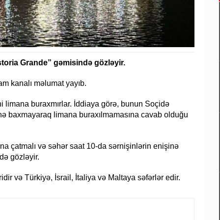
Astoria Grande” gəmisində gözləyir.
ram kanalı məlumat yayıb.
ni limana buraxmırlar. İddiaya görə, bunun Soçidə
sinə baxmayaraq limana buraxılmamasına cavab olduğu
na çatmalı və səhər saat 10-da sərnişinlərin enişinə
də gözləyir.
ir və Türkiyə, İsrail, İtaliya və Maltaya səfərlər edir.