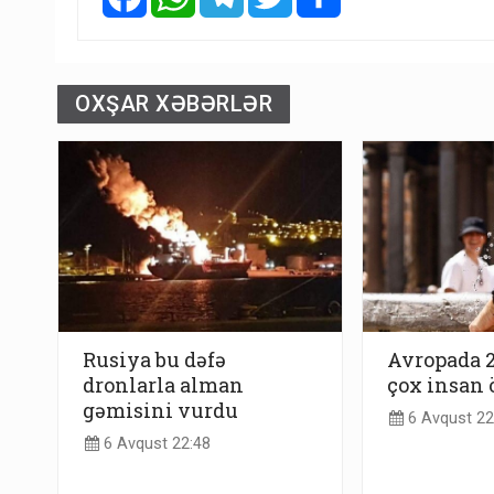
OXŞAR XƏBƏRLƏR
Rusiya bu dəfə
Avropada 
dronlarla alman
çox insan 
gəmisini vurdu
6 Avqust 22
6 Avqust 22:48