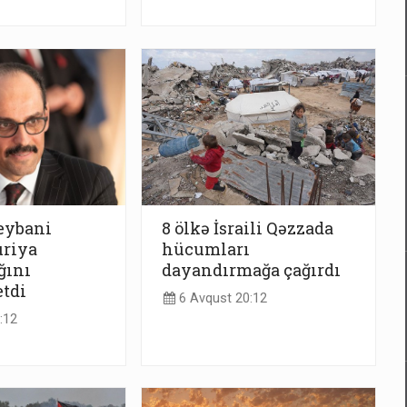
eybani
8 ölkə İsraili Qəzzada
uriya
hücumları
ğını
dayandırmağa çağırdı
tdi
6 Avqust 20:12
:12