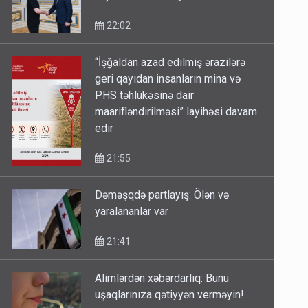
22:02
“İşğaldan azad edilmiş ərazilərə
geri qayıdan insanların mina və
PHS təhlükəsinə dair
maarifləndirilməsi” layihəsi davam
edir
21:55
Dəməşqdə partlayış: Ölən və
yaralananlar var
21:41
Alimlərdən xəbərdarlıq: Bunu
uşaqlarınıza qətiyyən verməyin!