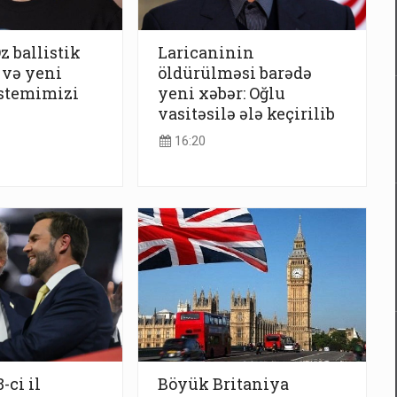
z ballistik
Laricaninin
 və yeni
öldürülməsi barədə
istemimizi
yeni xəbər: Oğlu
vasitəsilə ələ keçirilib
16:20
-ci il
Böyük Britaniya