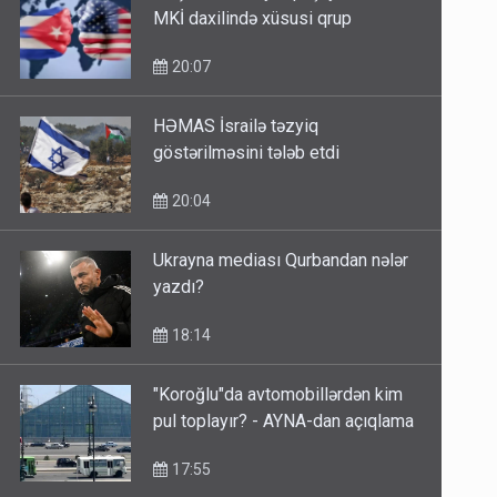
MKİ daxilində xüsusi qrup
20:07
HƏMAS İsrailə təzyiq
göstərilməsini tələb etdi
20:04
Ukrayna mediası Qurbandan nələr
yazdı?
18:14
"Koroğlu"da avtomobillərdən kim
pul toplayır? - AYNA-dan açıqlama
17:55