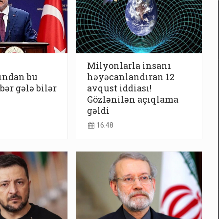
Milyonlarla insanı
ından bu
həyəcanlandıran 12
bər gələ bilər
avqust iddiası!
Gözlənilən açıqlama
gəldi
16:48