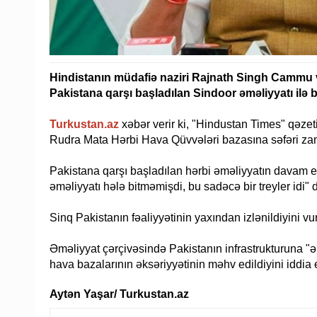
Hindistanın müdafiə naziri Rajnath Singh Cammu
Pakistana qarşı başladılan Sindoor əməliyyatı ilə b
Turkustan.az
xəbər verir ki, "Hindustan Times" qəze
Rudra Mata Hərbi Hava Qüvvələri bazasına səfəri za
Pakistana qarşı başladılan hərbi əməliyyatın davam et
əməliyyatı hələ bitməmişdi, bu sadəcə bir treyler idi" 
Sinq Pakistanın fəaliyyətinin yaxından izlənildiyini vu
Əməliyyat çərçivəsində Pakistanın infrastrukturuna "ə
hava bazalarının əksəriyyətinin məhv edildiyini iddia 
Aytən Yaşar/ Turkustan.az