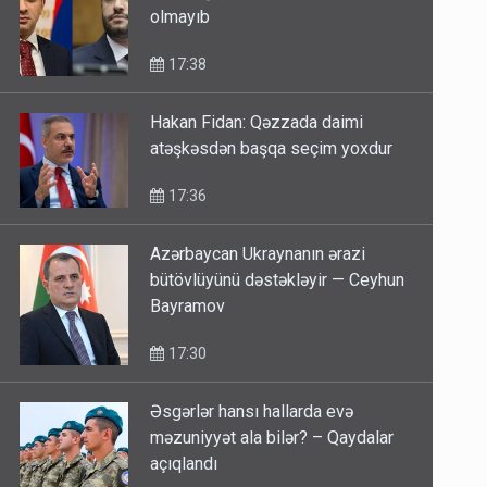
olmayıb
17:38
Hakan Fidan: Qəzzada daimi
atəşkəsdən başqa seçim yoxdur
17:36
Azərbaycan Ukraynanın ərazi
bütövlüyünü dəstəkləyir — Ceyhun
Bayramov
17:30
Əsgərlər hansı hallarda evə
məzuniyyət ala bilər? – Qaydalar
açıqlandı