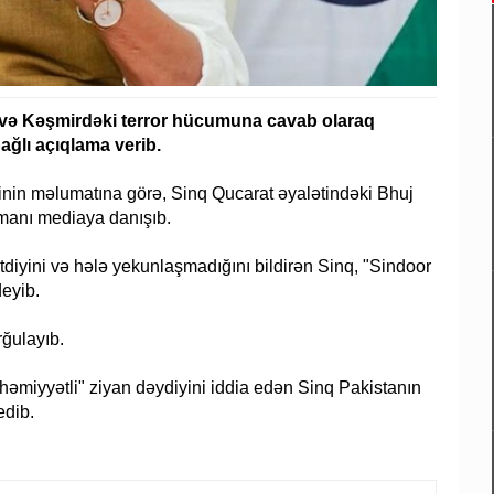
 və Kəşmirdəki terror hücumuna cavab olaraq
ağlı açıqlama verib.
tinin məlumatına görə, Sinq Qucarat əyalətindəki Bhuj
manı mediaya danışıb.
diyini və hələ yekunlaşmadığını bildirən Sinq, "Sindoor
deyib.
rğulayıb.
həmiyyətli" ziyan dəydiyini iddia edən Sinq Pakistanın
edib.