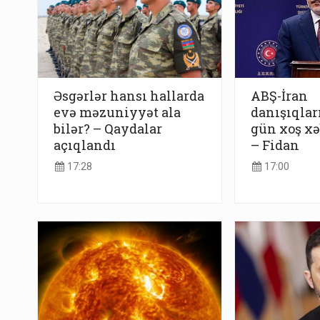
Əsgərlər hansı hallarda
ABŞ-İran
evə məzuniyyət ala
danışıqlar
bilər? – Qaydalar
gün xoş xə
açıqlandı
– Fidan
17:28
17:00