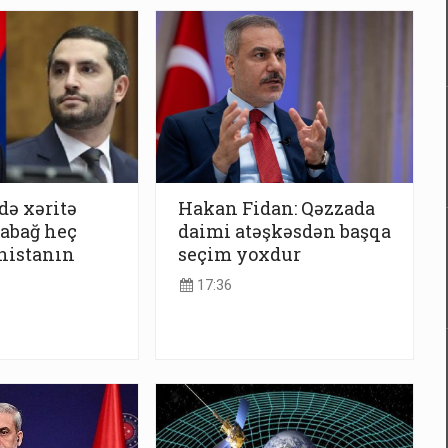
ə xəritə
Hakan Fidan: Qəzzada
rabağ heç
daimi atəşkəsdən başqa
nistanın
seçim yoxdur
17:36