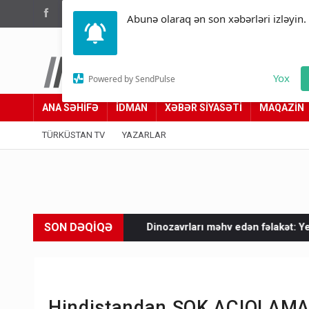
(012) 449 94 05
Abunə olaraq ən son xəbərləri izləyin.
Türküstan.az
Yox
Powered by SendPulse
Adımız yolumuzdur
ANA SƏHİFƏ
İDMAN
XƏBƏR SİYASƏTİ
MAQAZİN
TÜRKÜSTAN TV
YAZARLAR
SON DƏQİQƏ
ur?
Dinozavrları məhv edən fəlakət: Yerdə həyat yaradıb
S
Hindistandan ŞOK AÇIQLAMA: 