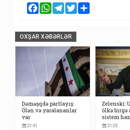
Facebook
WhatsApp
Telegram
Twitter
Share
OXŞAR XƏBƏRLƏR
Dəməşqdə partlayış:
Zelenski: 
Ölən və yaralananlar
ölkə birgə 
var
sistem haz
21:41
21:23