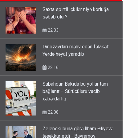
14:14
Saxta spirtli içkilər niyə korluğa
səbəb olur?
Bu ölkələrə şəxsiyyət vəsiqəsi ilə
gedə biləcəksiniz - SİYAHI
22:33
10:53
Dinozavrları məhv edən fəlakət:
Yerdə həyat yaradıb
Ərdoğana sui-qəsd planının
iştirakçısı detalları açıqladı
22:16
5 Avqust 16:56
Sabahdan Bakıda bu yollar tam
bağlanır – Sürücülərə vacib
xəbərdarlıq
22:08
Zelenski buna görə İlham Əliyevə
təşəkkür etdi - Bayramov