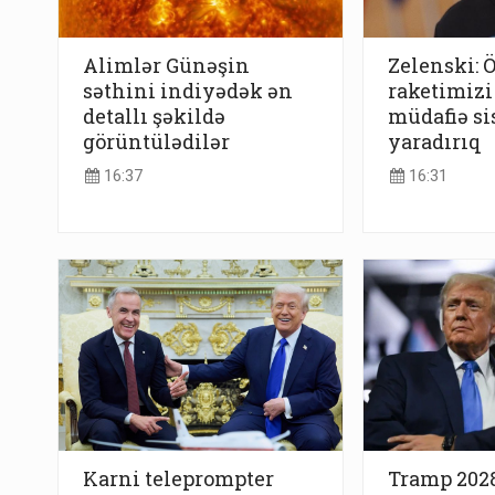
Alimlər Günəşin
Zelenski: Ö
səthini indiyədək ən
raketimizi
detallı şəkildə
müdafiə s
görüntülədilər
yaradırıq
16:37
16:31
Karni teleprompter
Tramp 2028