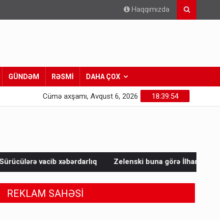
Haqqımızda
GÜNDƏM
RƏSMİ
DAHA ÇOX
Cümə axşamı, Avqust 6, 2026
18:39:56
darlıq
Zelenski buna görə İlham Əliyevə təşəkkür etdi - Bayr
REKLAM SAHƏSİ