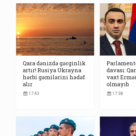
Qara dənizdə gərginlik
Parlamentd
artır! Rusiya Ukrayna
davası: Qa
hərbi gəmilərini hədəf
vaxt Ermə
alır
olmayıb
17:43
17:38