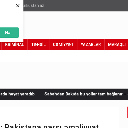
×
info@turkustan.az
Hə
KRİMİNAL
TƏHSİL
CƏMİYYƏT
YAZARLAR
MARAQLI
abahdan Bakıda bu yollar tam bağlanır – Sürücülərə vacib xəbər
Pakistana qarşı əməliyyat