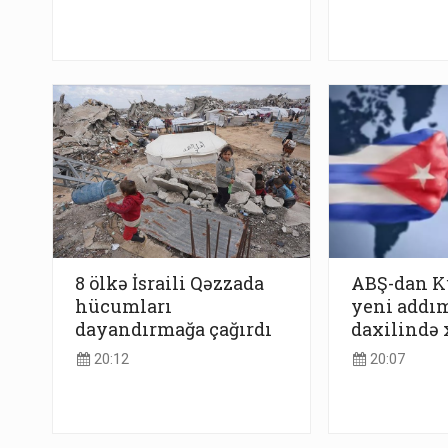
8 ölkə İsraili Qəzzada
ABŞ-dan K
hücumları
yeni addı
dayandırmağa çağırdı
daxilində 
20:12
20:07