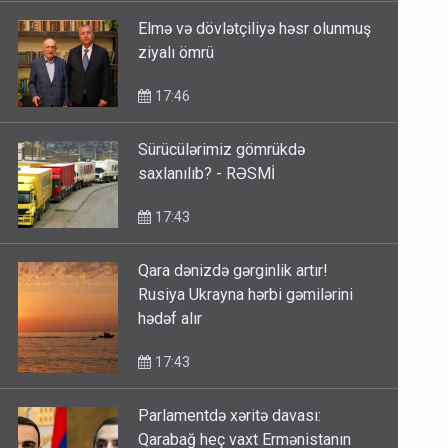
Elmə və dövlətçiliyə həsr olunmuş
ziyalı ömrü
17:46
Sürücülərimiz gömrükdə
saxlanılıb? - RƏSMİ
17:43
Qara dənizdə gərginlik artır!
Rusiya Ukrayna hərbi gəmilərini
hədəf alır
17:43
Parlamentdə xəritə davası:
Qarabağ heç vaxt Ermənistanın