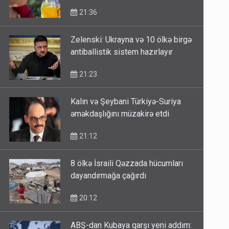
21:36
Zelenski: Ukrayna və 10 ölkə birgə
antiballistik sistem hazırlayır
21:23
Kalın və Şeybani Türkiyə-Suriya
əməkdaşlığını müzakirə etdi
21:12
8 ölkə İsraili Qəzzada hücumları
dayandırmağa çağırdı
20:12
ABŞ-dan Kubaya qarşı yeni addım: