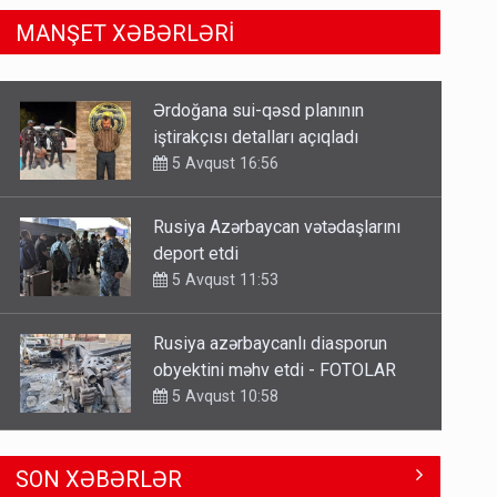
MANŞET XƏBƏRLƏRİ
Rusiya Azərbaycan vətədaşlarını
deport etdi
5 Avqust 11:53
Rusiya azərbaycanlı diasporun
obyektini məhv etdi - FOTOLAR
5 Avqust 10:58
Bu tarixdən HAVALAR DƏYİŞİR -
İSTİLƏR BİTİR
4 Avqust 22:04
ŞOK! David Seliverstov ölkədən
SON XƏBƏRLƏR
qaçdı