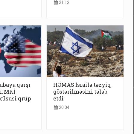
21:12
ubaya qarşı
HƏMAS İsrailə təzyiq
m: MKİ
göstərilməsini tələb
xüsusi qrup
etdi
20:04