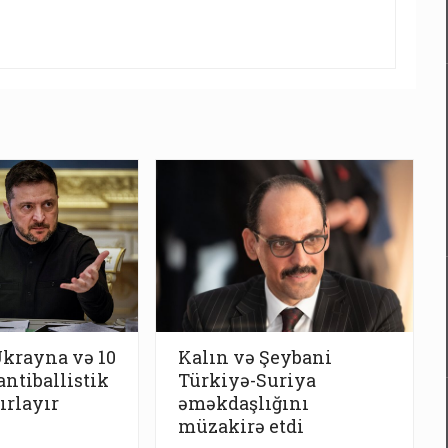
Ukrayna və 10
Kalın və Şeybani
antiballistik
Türkiyə-Suriya
ırlayır
əməkdaşlığını
müzakirə etdi