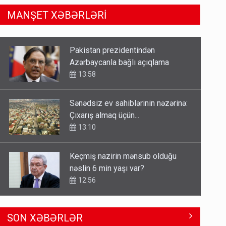
MANŞET XƏBƏRLƏRİ
Sənədsiz ev sahiblərinin nəzərinə:
Çıxarış almaq üçün...
13:10
Keçmiş nazirin mənsub olduğu
nəslin 6 min yaşı var?
12:56
Britaniya Səfirliyi Vaşinqton
razılaşmasının ildönümü ilə bağlı
bəyanat yaydı
12:50
Paşinyan Əliyevə zəng