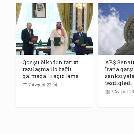
Qonşu ölkədən tarixi
ABŞ Senatı
razılaşma ilə bağlı
İrana qarş
qalmaqallı açıqlama
sanksiyala
təsdiqlədi
7 Avqust 23:04
7 Avqust 23