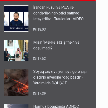
SON XƏBƏRLƏR
etməsindən danışdı
16:18
İrandan Füzuliyə PUA ilə
göndərilən narkotiki satmaq
İlham Əliyev müharibədə də,
istəyirdilər - Tutuldular -VİDEO
sülhdə də qalib gəldi - Hikmət
Hacıyev
18:03
15:02
Misir “Məkkə sazişi”nə niyə
Pakistan prezidentindən
qoşulmadı?
Azərbaycanla bağlı açıqlama
17:52
13:58
Soyuq çaya və yeməyə görə şişi
qızdırıb arvadına "dağ basdı" -
Yardımlıda DƏHŞƏT
17:39