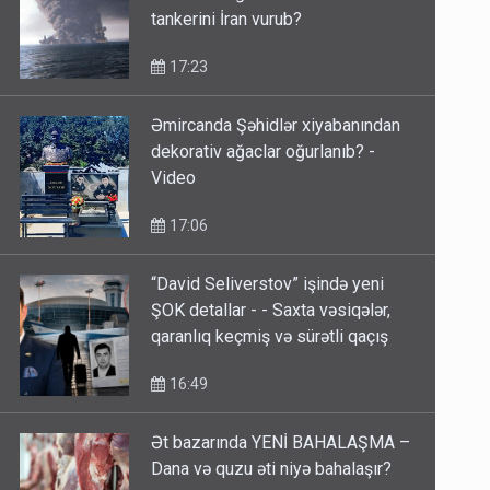
Hörmüz boğazında ADNOC
tankerini İran vurub?
17:23
Əmircanda Şəhidlər xiyabanından
dekorativ ağaclar oğurlanıb? -
Video
17:06
“David Seliverstov” işində yeni
ŞOK detallar - - Saxta vəsiqələr,
qaranlıq keçmiş və sürətli qaçış
16:49
Ət bazarında YENİ BAHALAŞMA –