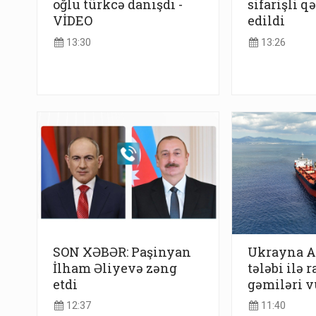
oğlu türkcə danışdı -
sifarişli q
VİDEO
edildi
13:30
13:26
SON XƏBƏR: Paşinyan
Ukrayna A
İlham Əliyevə zəng
tələbi ilə r
etdi
gəmiləri 
12:37
11:40