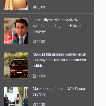
XƏBƏRDARLIQ
15:03
İlham Əliyev müharibədə də,
sülhdə də qalib gəldi - Hikmət
Hacıyev
15:02
Məscid tikintisində oğurluq edən
azərbaycanlı ustalar deportasiya
edildi
14:53
Məkkə sazişi “İslam NATO”suna
çevrilir?