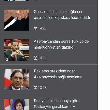
14:38
Gəncədə dəhşət: ata oğlunun
qisasını almaq istədi, həbs edildi
14:26
Azərbaycandan sonra Türkiyə də
məhdudiyyətləri qaldırdı
14:11
Pakistan prezidentindən
Azərbaycanla bağlı açıqlama
13:58
Rusiya ilə müharibəyə görə