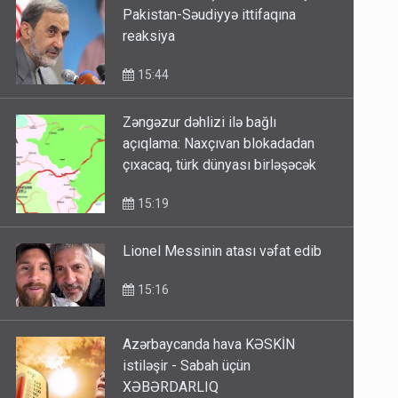
Xameninin müşavirindən Türkiyə-
Pakistan-Səudiyyə ittifaqına
reaksiya
15:44
Zəngəzur dəhlizi ilə bağlı
açıqlama: Naxçıvan blokadadan
çıxacaq, türk dünyası birləşəcək
15:19
Lionel Messinin atası vəfat edib
15:16
Azərbaycanda hava KƏSKİN
istiləşir - Sabah üçün