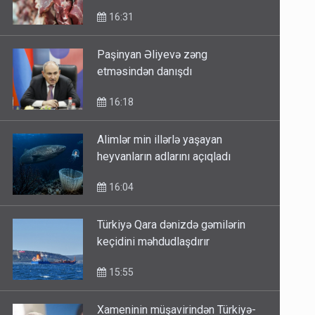
Dana və quzu əti niyə bahalaşır?
16:31
Paşinyan Əliyevə zəng
etməsindən danışdı
16:18
Alimlər min illərlə yaşayan
heyvanların adlarını açıqladı
16:04
Türkiyə Qara dənizdə gəmilərin
keçidini məhdudlaşdırır
15:55