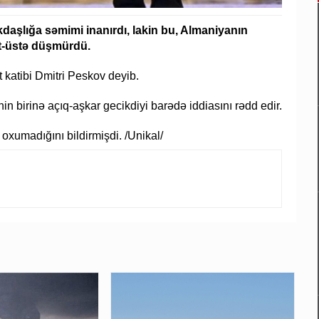
kdaşlığa səmimi inanırdı, lakin bu, Almaniyanın
st-üstə düşmürdü.
t katibi Dmitri Peskov deyib.
n birinə açıq-aşkar gecikdiyi barədə iddiasını rədd edir.
oxumadığını bildirmişdi. /Unikal/