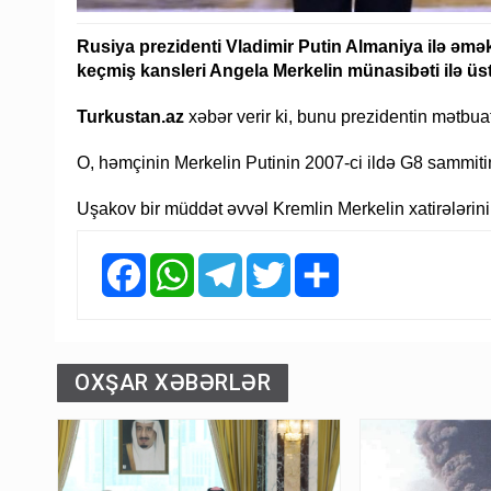
Rusiya prezidenti Vladimir Putin Almaniya ilə əmə
keçmiş kansleri Angela Merkelin münasibəti ilə ü
Turkustan.az
xəbər verir ki, bunu prezidentin mətbua
O, həmçinin Merkelin Putinin 2007-ci ildə G8 sammitini
Uşakov bir müddət əvvəl Kremlin Merkelin xatirələrini 
Facebook
WhatsApp
Telegram
Twitter
Share
OXŞAR XƏBƏRLƏR