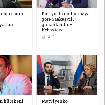
ndan sonra
Rusiya ilə müharibəyə
görə Saakaşvili
ətləri
günahkardır –
Kobaxidze
13:44
n kürəkəni
Matviyenko