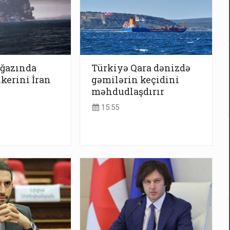
ğazında
Türkiyə Qara dənizdə
kerini İran
gəmilərin keçidini
məhdudlaşdırır
15:55