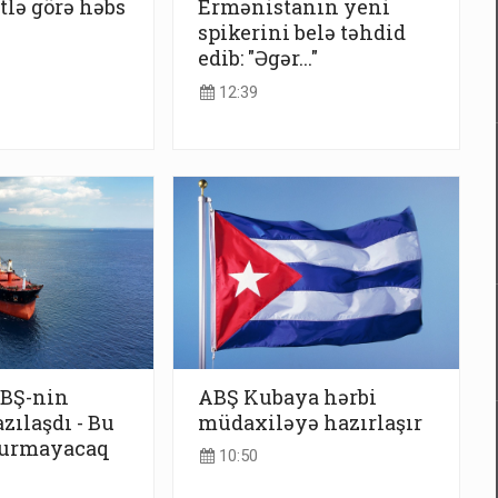
ətlə görə həbs
Ermənistanın yeni
spikerini belə təhdid
edib: "Əgər..."
12:39
BŞ-nin
ABŞ Kubaya hərbi
azılaşdı - Bu
müdaxiləyə hazırlaşır
vurmayacaq
10:50