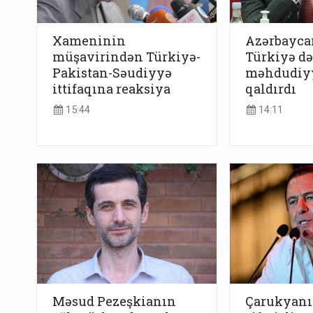
Xameninin
Azərbayca
müşavirindən Türkiyə-
Türkiyə də
Pakistan-Səudiyyə
məhdudiyy
ittifaqına reaksiya
qaldırdı
15:44
14:11
Məsud Pezeşkianın
Çarukyanı