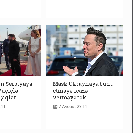
in Serbiyaya
Mask Ukraynaya bunu
 Vuçiçlə
etməyə icazə
ışıqlar
verməyəcək
:11
7 Avqust 23:11