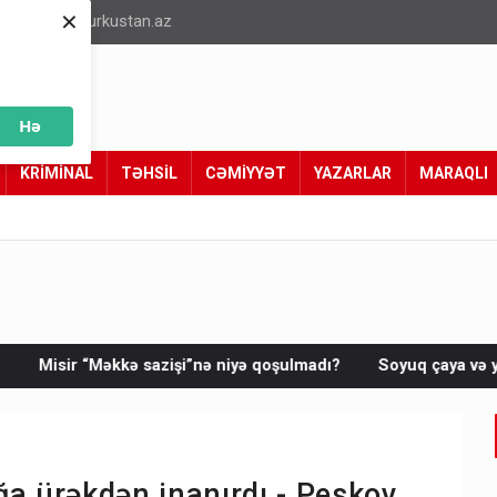
×
info@turkustan.az
Hə
KRİMİNAL
TƏHSİL
CƏMİYYƏT
YAZARLAR
MARAQLI
”nə niyə qoşulmadı?
Soyuq çaya və yeməyə görə şişi qızdırıb
ğa ürəkdən inanırdı - Peskov