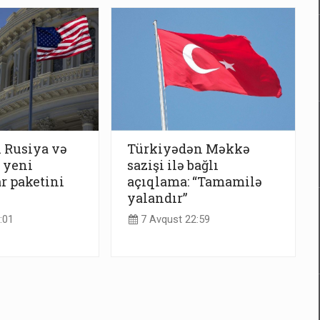
 Rusiya və
Türkiyədən Məkkə
ı yeni
sazişi ilə bağlı
r paketini
açıqlama: “Tamamilə
yalandır”
:01
7 Avqust 22:59