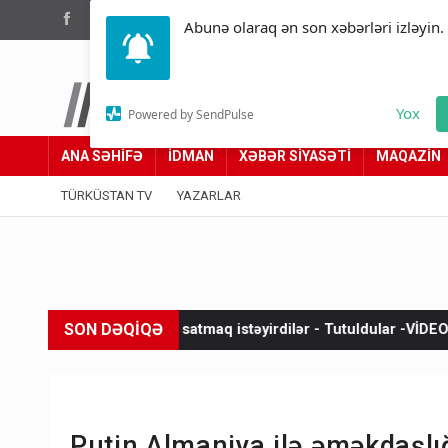
(012) 449 94 05
Abunə olaraq ən son xəbərləri izləyin.
Türküstan.az
Yox
Powered by SendPulse
Adımız yolumuzdur
ANA SƏHİFƏ
İDMAN
XƏBƏR SİYASƏTİ
MAQAZİN
TÜRKÜSTAN TV
YAZARLAR
SON DƏQİQƏ
i satmaq istəyirdilər - Tutuldular -VİDEO
Misir “Məkkə sazişi
Putin Almaniya ilə əməkdaşlı