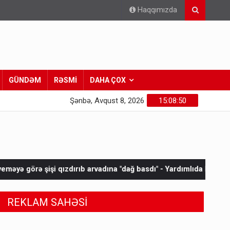
Haqqımızda
GÜNDƏM
RƏSMİ
DAHA ÇOX
Şənbə, Avqust 8, 2026
15:08:51
 arvadına "dağ basdı" - Yardımlıda DƏHŞƏT
Hörmüz boğazında
REKLAM SAHƏSİ