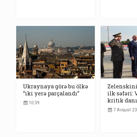
Ukraynaya görə bu ölkə
Zelenskin
“iki yerə parçalandı”
ilk səfəri:
kritik dan
10:39
7 Avqust 23