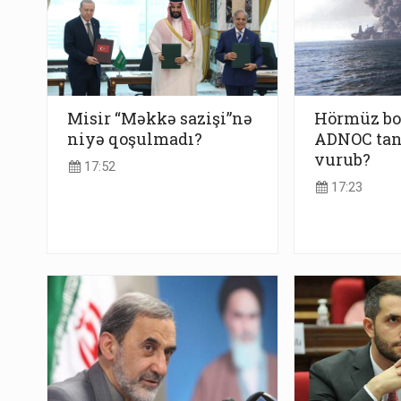
Misir “Məkkə sazişi”nə
Hörmüz bo
niyə qoşulmadı?
ADNOC tan
vurub?
17:52
17:23