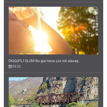
DİQQƏTLİ OLUN! Bu gün hava çox isti olacaq
09:25