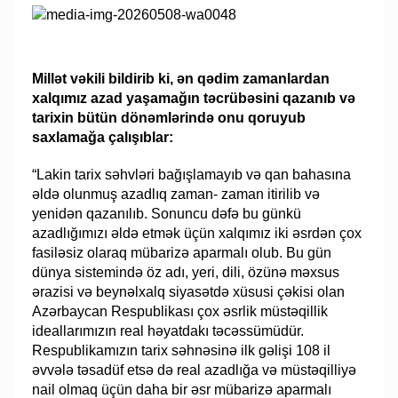
Millət vəkili bildirib ki, ən qədim zamanlardan
xalqımız azad yaşamağın təcrübəsini qazanıb və
tarixin bütün dönəmlərində onu qoruyub
saxlamağa çalışıblar:
“Lakin tarix səhvləri bağışlamayıb və qan bahasına
əldə olunmuş azadlıq zaman- zaman itirilib və
yenidən qazanılıb. Sonuncu dəfə bu günkü
azadlığımızı əldə etmək üçün xalqımız iki əsrdən çox
fasiləsiz olaraq mübarizə aparmalı olub. Bu gün
dünya sistemində öz adı, yeri, dili, özünə məxsus
ərazisi və beynəlxalq siyasətdə xüsusi çəkisi olan
Azərbaycan Respublikası çox əsrlik müstəqillik
ideallarımızın real həyatdakı təcəssümüdür.
Respublikamızın tarix səhnəsinə ilk gəlişi 108 il
əvvələ təsadüf etsə də real azadlığa və müstəqilliyə
nail olmaq üçün daha bir əsr mübarizə aparmalı