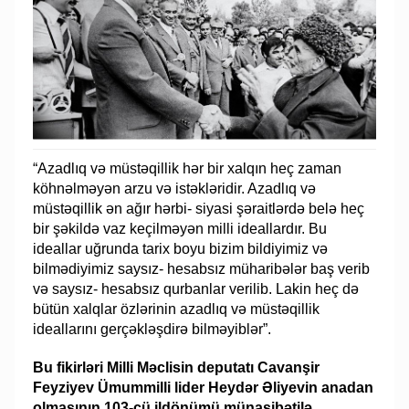
“Azadlıq və müstəqillik hər bir xalqın heç zaman
köhnəlməyən arzu və istəkləridir. Azadlıq və
müstəqillik ən ağır hərbi- siyasi şəraitlərdə belə heç
bir şəkildə vaz keçilməyən milli ideallardır. Bu
ideallar uğrunda tarix boyu bizim bildiyimiz və
bilmədiyimiz saysız- hesabsız müharibələr baş verib
və saysız- hesabsız qurbanlar verilib. Lakin heç də
bütün xalqlar özlərinin azadlıq və müstəqillik
ideallarını gerçəkləşdirə bilməyiblər”.
Bu fikirləri Milli Məclisin deputatı Cavanşir
Feyziyev Ümummilli lider Heydər Əliyevin anadan
olmasının 103-cü ildönümü münasibətilə