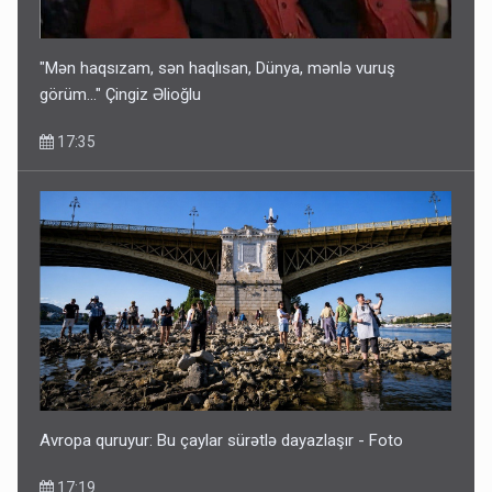
"Mən haqsızam, sən haqlısan, Dünya, mənlə vuruş
görüm..." Çingiz Əlioğlu
17:35
Avropa quruyur: Bu çaylar sürətlə dayazlaşır - Foto
17:19