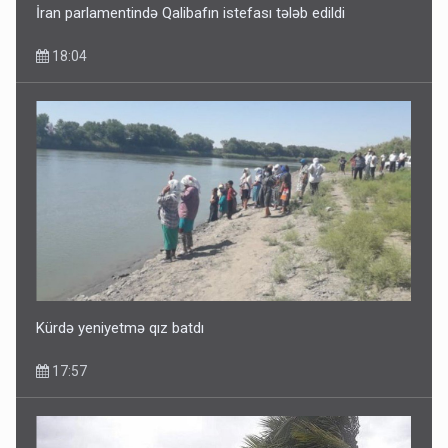
İran parlamentində Qalibafın istefası tələb edildi
18:04
Dünyanı idarə edənlər insanlığın başını bu şou ilə qatır
14:22
Kürdə yeniyetmə qız batdı
17:57