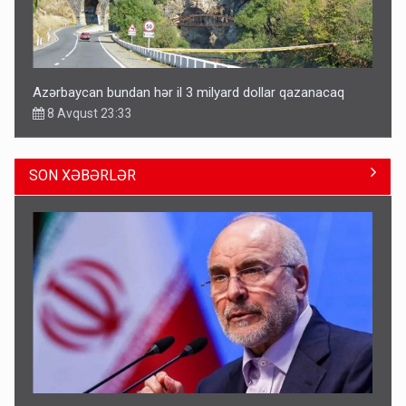
Azərbaycan bundan hər il 3 milyard dollar qazanacaq
8 Avqust 23:33
SON XƏBƏRLƏR
Avtomobil sahiblərinin nəzərinə: Kasko bahalaşır -
SƏBƏBLƏR
15:35