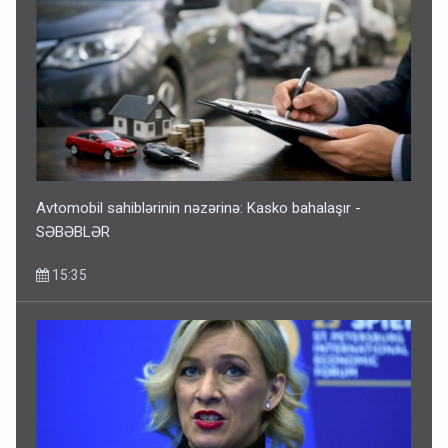
Avtomobil sahiblərinin nəzərinə: Kasko bahalaşır -
SƏBƏBLƏR
15:35