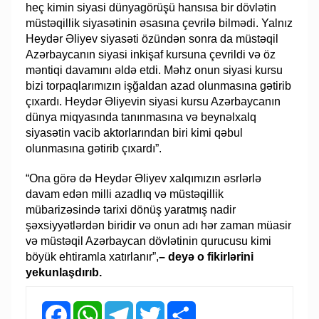
heç kimin siyasi dünyagörüşü hansısa bir dövlətin
müstəqillik siyasətinin əsasına çevrilə bilmədi. Yalnız
Heydər Əliyev siyasəti özündən sonra da müstəqil
Azərbaycanın siyasi inkişaf kursuna çevrildi və öz
məntiqi davamını əldə etdi. Məhz onun siyasi kursu
bizi torpaqlarımızın işğaldan azad olunmasına gətirib
çıxardı. Heydər Əliyevin siyasi kursu Azərbaycanın
dünya miqyasında tanınmasına və beynəlxalq
siyasətin vacib aktorlarından biri kimi qəbul
olunmasına gətirib çıxardı”.
“Ona görə də Heydər Əliyev xalqımızın əsrlərlə
davam edən milli azadlıq və müstəqillik
mübarizəsində tarixi dönüş yaratmış nadir
şəxsiyyətlərdən biridir və onun adı hər zaman müasir
və müstəqil Azərbaycan dövlətinin qurucusu kimi
böyük ehtiramla xatırlanır”,
– deyə o fikirlərini
yekunlaşdırıb.
Facebook
WhatsApp
Telegram
Twitter
Share