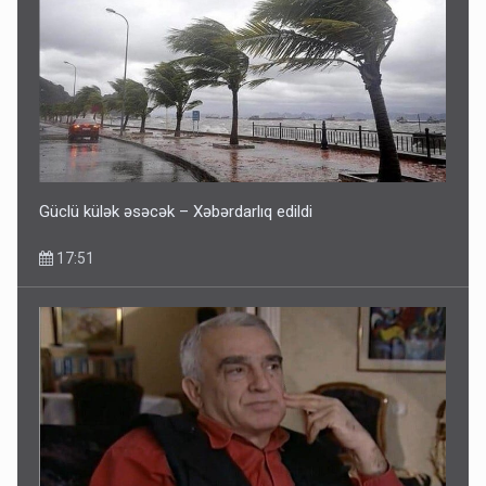
Fırıldaqçıların yeni silahı: Süni intellekt - Bunları etməzdən
əvvəl diqqətli olun
10:56
Güclü külək əsəcək – Xəbərdarlıq edildi
17:51