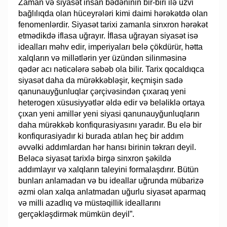
Zaman və siyasət insan bədəninin bir-biri ilə üzvi
bağlılıqda olan hüceyrələri kimi daimi hərəkətdə olan
fenomenlərdir. Siyasət tarixi zamanla sinxron hərəkət
etmədikdə iflasa uğrayır. İflasa uğrayan siyasət isə
idealları məhv edir, imperiyaları belə çökdürür, hətta
xalqların və millətlərin yer üzündən silinməsinə
qədər acı nəticələrə səbəb ola bilir. Tarix qocaldıqca
siyasət daha da mürəkkəbləşir, keçmişin sadə
qanunauyğunluqlar çərçivəsindən çıxaraq yeni
heterogen xüsusiyyətlər əldə edir və beləliklə ortaya
çıxan yeni amillər yeni siyasi qanunauyğunluqların
daha mürəkkəb konfiqurasiyasını yaradır. Bu elə bir
konfiqurasiyadır ki burada atılan heç bir addım
əvvəlki addımlardan hər hansı birinin təkrarı deyil.
Beləcə siyasət tarixlə birgə sinxron şəkildə
addımlayır və xalqların taleyini formalaşdırır. Bütün
bunları anlamadan və bu ideallar uğrunda mübarizə
əzmi olan xalqa anlatmadan uğurlu siyasət aparmaq
və milli azadlıq və müstəqillik ideallarını
gerçəkləşdirmək mümkün deyil”.