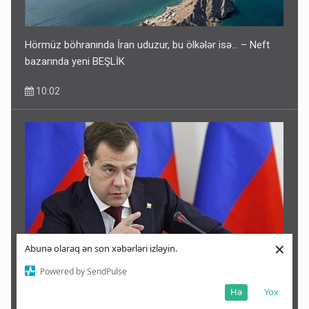
Hörmüz böhranında İran uduzur, bu ölkələr isə... – Neft
bazarında yeni BEŞLİK
10:02
×
Abunə olaraq ən son xəbərləri izləyin.
Powered by SendPulse
Medvedevdən Ermənistana HƏDƏ: “Gürcüstanın taleyini
Hə
Yox
yaşaya bilərsiz”