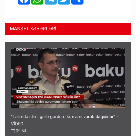
MANŞET XƏBƏRLƏRİ
“Təlimdə idim, gəlib gördüm ki, evimi vurub dağıdırlar” -
VİDEO
09:54