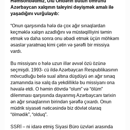
Həmsöhbətimiz, Ulu Öndərin bütün ömrünü
Azərbaycan xalqının taleyini dəyişmək amalı ilə
yaşadığını vurğulayıb:
“Onun qarşısında hələ də çox ağır sınaqlardan
keçməklə xalqın azadlığını və müstəqilliyini təmin
etmək və daha sonra onu əbədi etmək üçün möhkəm
əsaslar yaratmaq kimi çətin və şərəfli bir missiya
vardı.
Bu missiyanı o hələ uzun illər əvvəl özü özünə
seçmişdi. 1993- cü ildə Azərbaycan Respublikasının
mövcudluğu belə sual altına düşdüyü ən ağır sınaq
zamanında isə xalq da yekdilliklə bu missiyanı ona
həvalə etdi. O həmin dövrdə “olum” və “ölüm”
dilemması qarşısında dayanmış Azərbaycanı tarixin
ən ağır sınaqlarının birindən şərəflə çıxardı. Onun
müdrik siyasəti nəticəsində biz dövlət olaraq
“ölmədik”, “olduq”.
SSRİ – ni idarə etmiş Siyasi Büro üzvləri arasında