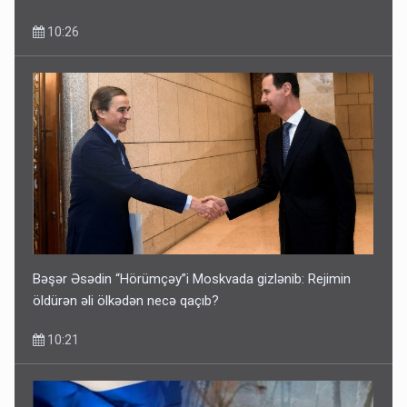
10:26
Bəşər Əsədin “Hörümçəy”i Moskvada gizlənib: Rejimin
öldürən əli ölkədən necə qaçıb?
10:21