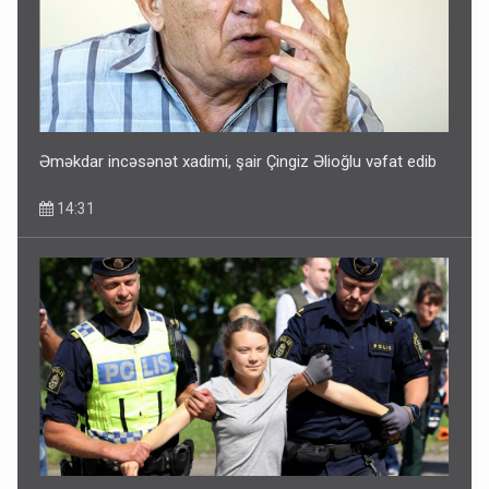
Əməkdar incəsənət xadimi, şair Çingiz Əlioğlu vəfat edib
14:31