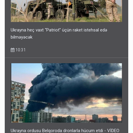
Ukrayna heç vaxt “Patriot” üçün raket istehsal edə
bilməyəcək
10:31
Ukrayna ordusu Belqoroda dronlarla hücum etdi - VİDEO