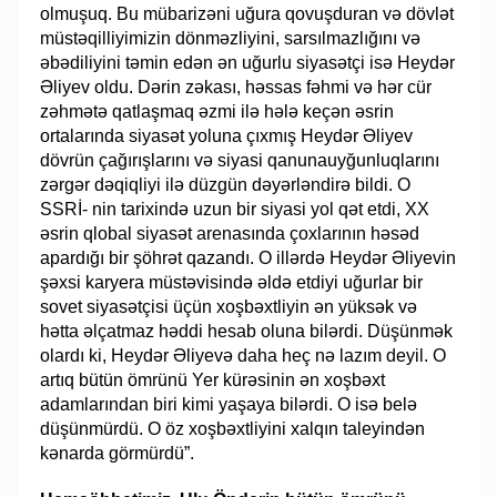
olmuşuq. Bu mübarizəni uğura qovuşduran və dövlət
müstəqilliyimizin dönməzliyini, sarsılmazlığını və
əbədiliyini təmin edən ən uğurlu siyasətçi isə Heydər
Əliyev oldu. Dərin zəkası, həssas fəhmi və hər cür
zəhmətə qatlaşmaq əzmi ilə hələ keçən əsrin
ortalarında siyasət yoluna çıxmış Heydər Əliyev
dövrün çağırışlarını və siyasi qanunauyğunluqlarını
zərgər dəqiqliyi ilə düzgün dəyərləndirə bildi. O
SSRİ- nin tarixində uzun bir siyasi yol qət etdi, XX
əsrin qlobal siyasət arenasında çoxlarının həsəd
apardığı bir şöhrət qazandı. O illərdə Heydər Əliyevin
şəxsi karyera müstəvisində əldə etdiyi uğurlar bir
sovet siyasətçisi üçün xoşbəxtliyin ən yüksək və
hətta əlçatmaz həddi hesab oluna bilərdi. Düşünmək
olardı ki, Heydər Əliyevə daha heç nə lazım deyil. O
artıq bütün ömrünü Yer kürəsinin ən xoşbəxt
adamlarından biri kimi yaşaya bilərdi. O isə belə
düşünmürdü. O öz xoşbəxtliyini xalqın taleyindən
kənarda görmürdü”.