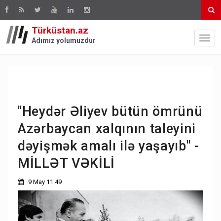
Türküstan.az
Adımız yolumuzdur
"Heydər Əliyev bütün ömrünü
Azərbaycan xalqının taleyini
dəyişmək amalı ilə yaşayıb" -
MİLLƏT VƏKİLİ
9 May 11:49