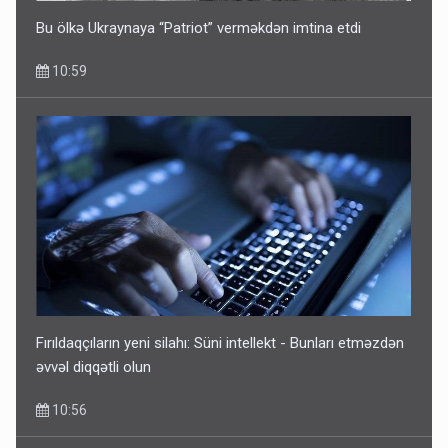
Bu ölkə Ukraynaya “Patriot” verməkdən imtina etdi
10:59
Fırıldaqçıların yeni silahı: Süni intellekt - Bunları etməzdən
əvvəl diqqətli olun
10:56