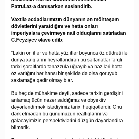
Patrul.az-a danışarkən səsləndirib.
Vaxtilə əcdadlarımızın dünyanın ən möhtəşəm
dövlətlərini yaratdığını və hətta onları
imperiyalara çevirməyə nail olduqlarını xatırladan
C.Feyziyev əlavə edib:
“Lakin on illər və hətta yüz illər boyunca öz qüdrəti ilə
dünya xalqlarını heyrətləndirən bu səltənətlər fərqli
tarixi şəraitlərdə tənəzzülə uğrayıb və bəziləri hətta
öz varlığını hər hansı bir şəkildə də olsa qoruyub
saxlamağa qadir olmayıblar.
Bu heç də mühakimə deyil, sadəcə tarixin gərdişini
anlamaq üçün nəzər saldığımız və obyektiv
dəyərləndirmək istədiyimiz tarixi həqiqətlərdir. Onu
dərk etmədən bu günümüzün reallıqlarını və
gələcəyimizin perspektivlərini düzgün dəyərləndirə
bilmərik.