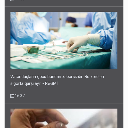
Vətəndaşların çoxu bundan xəbərsizdir: Bu xərcləri
sığorta qarşılayır - RƏSMİ
16:37