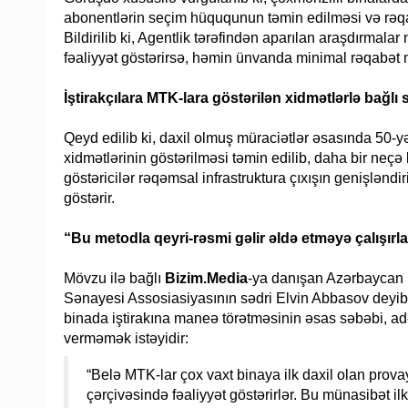
abonentlərin seçim hüququnun təmin edilməsi və rəq
Bildirilib ki, Agentlik tərəfindən aparılan araşdırmala
fəaliyyət göstərirsə, həmin ünvanda minimal rəqabət 
İştirakçılara MTK-lara göstərilən xidmətlərlə bağlı
Qeyd edilib ki, daxil olmuş müraciətlər əsasında 50-
xidmətlərinin göstərilməsi təmin edilib, daha bir neçə
göstəricilər rəqəmsal infrastruktura çıxışın genişləndi
göstərir.
“Bu metodla qeyri-rəsmi gəlir əldə etməyə çalışırla
Mövzu ilə bağlı
Bizim.Media
-ya danışan Azərbaycan 
Sənayesi Assosiasiyasının sədri Elvin Abbasov deyib k
binada iştirakına maneə törətməsinin əsas səbəbi, adə
verməmək istəyidir:
“Belə MTK-lar çox vaxt binaya ilk daxil olan pro
çərçivəsində fəaliyyət göstərirlər. Bu münasibət i