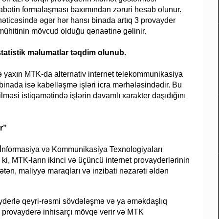
abətin formalaşması baxımından zəruri hesab olunur.
r nəticəsində əgər hər hansı binada artıq 3 provayder
mühitinin mövcud olduğu qənaətinə gəlinir.
 statistik məlumatlar təqdim olunub.
yə yaxın MTK-da alternativ internet telekommunikasiya
 binada isə kabelləşmə işləri icra mərhələsindədir. Bu
rilməsi istiqamətində işlərin davamlı xarakter daşıdığını
r”
İnformasiya və Kommunikasiya Texnologiyaları
i, MTK-ların ikinci və üçüncü internet provayderlərinin
tən, maliyyə maraqları və inzibati nəzarəti əldən
vayderlə qeyri-rəsmi sövdələşmə və ya əməkdaşlıq
lk provayderə inhisarçı mövqe verir və MTK