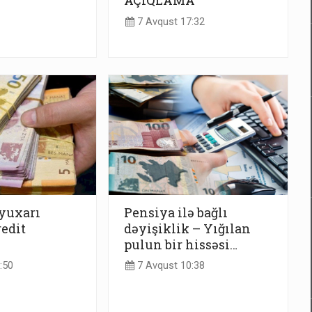
AÇIQLAMA
7 Avqust 17:32
yuxarı
Pensiya ilə bağlı
redit
dəyişiklik – Yığılan
pulun bir hissəsi…
:50
7 Avqust 10:38