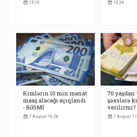
13:10
10:24
Kimlərin 10 min manat
70 yaşdan 
maaş alacağı açıqlandı
şəxslərə k
- RƏSMİ
verilirmi?
7 Avqust 16:28
7 Avqust 11