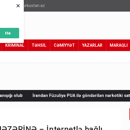
×
info@turkustan.az
Hə
KRİMİNAL
TƏHSİL
CƏMİYYƏT
YAZARLAR
MARAQLI
Füzuliyə PUA ilə göndərilən narkotiki satmaq istəyirdilər - Tutul
NƏZƏRİNƏ – İnternetlə bağlı