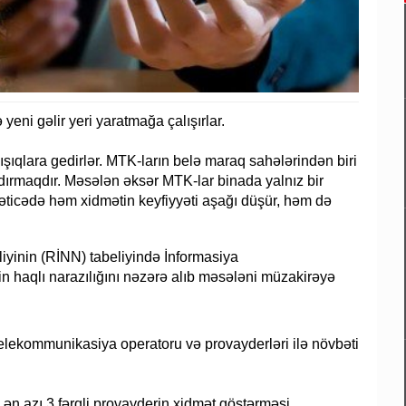
 yeni gəlir yeri yaratmağa çalışırlar.
nışıqlara gedirlər. MTK-ların belə maraq sahələrindən biri
ırmaqdır. Məsələn əksər MTK-lar binada yalnız bir
 Nəticədə həm xidmətin keyfiyyəti aşağı düşür, həm də
liyinin (RİNN) tabeliyində İnformasiya
n haqlı narazılığını nəzərə alıb məsələni müzakirəyə
telekommunikasiya operatoru və provayderləri ilə növbəti
 ən azı 3 fərqli provayderin xidmət göstərməsi