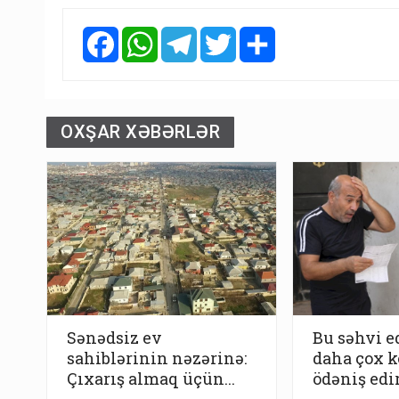
Facebook
WhatsApp
Telegram
Twitter
Share
OXŞAR XƏBƏRLƏR
Sənədsiz ev
Bu səhvi e
sahiblərinin nəzərinə:
daha çox 
Çıxarış almaq üçün...
ödəniş edi