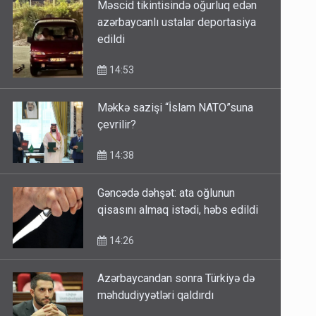
Məscid tikintisində oğurluq edən
azərbaycanlı ustalar deportasiya
edildi
14:53
Məkkə sazişi “İslam NATO”suna
çevrilir?
14:38
Gəncədə dəhşət: ata oğlunun
qisasını almaq istədi, həbs edildi
14:26
Azərbaycandan sonra Türkiyə də
məhdudiyyətləri qaldırdı