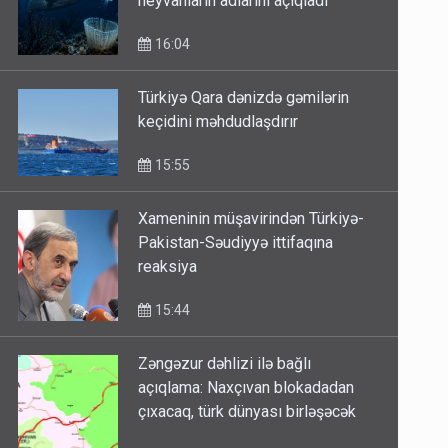
heyvanların adlarını açıqladı
16:04
Türkiyə Qara dənizdə gəmilərin
keçidini məhdudlaşdırır
15:55
Xameninin müşavirindən Türkiyə-
Pakistan-Səudiyyə ittifaqına
reaksiya
15:44
Zəngəzur dəhlizi ilə bağlı
açıqlama: Naxçıvan blokadadan
çıxacaq, türk dünyası birləşəcək