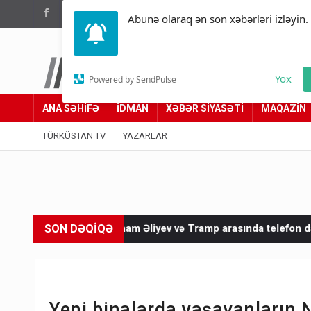
(012) 449 94 05
Abunə olaraq ən son xəbərləri izləyin.
Türküstan.az
Yox
Powered by SendPulse
Adımız yolumuzdur
ANA SƏHİFƏ
İDMAN
XƏBƏR SİYASƏTİ
MAQAZİN
TÜRKÜSTAN TV
YAZARLAR
SON DƏQİQƏ
İlham Əliyev və Tramp arasında telefon danışığı olub
İrandan 
Yeni binalarda yaşayanların 