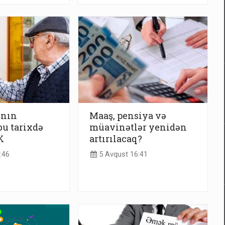
ının
Maaş, pensiya və
bu tarixdə
müavinətlər yenidən
K
artırılacaq?
:46
5 Avqust 16:41