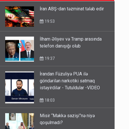
SON XƏBƏRLƏR
etməsindən danışdı
16:18
İran ABŞ-dan təzminat tələb edir
İlham Əliyev müharibədə də,
19:53
sülhdə də qalib gəldi - Hikmət
Hacıyev
İlham Əliyev və Tramp arasında
15:02
telefon danışığı olub
Pakistan prezidentindən
19:37
Azərbaycanla bağlı açıqlama
13:58
İrandan Füzuliyə PUA ilə
göndərilən narkotiki satmaq
istəyirdilər - Tutuldular -VİDEO
18:03
Misir “Məkkə sazişi”nə niyə
qoşulmadı?