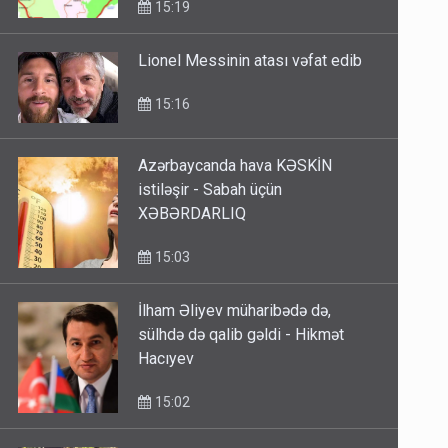
15:19
Lionel Messinin atası vəfat edib
15:16
Azərbaycanda hava KƏSKİN
istiləşir - Sabah üçün
XƏBƏRDARLIQ
15:03
İlham Əliyev müharibədə də,
sülhdə də qalib gəldi - Hikmət
Hacıyev
15:02