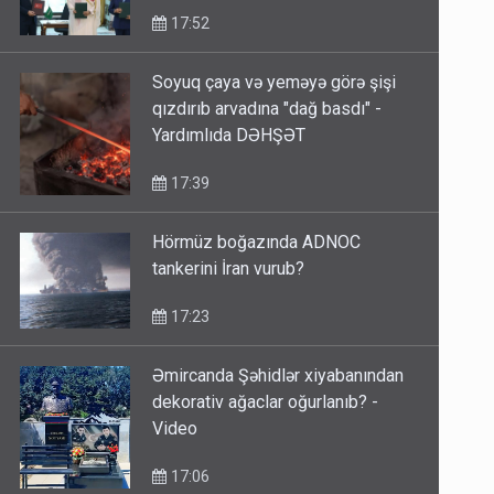
17:52
Soyuq çaya və yeməyə görə şişi
qızdırıb arvadına "dağ basdı" -
Yardımlıda DƏHŞƏT
17:39
Hörmüz boğazında ADNOC
tankerini İran vurub?
17:23
Əmircanda Şəhidlər xiyabanından
dekorativ ağaclar oğurlanıb? -
Video