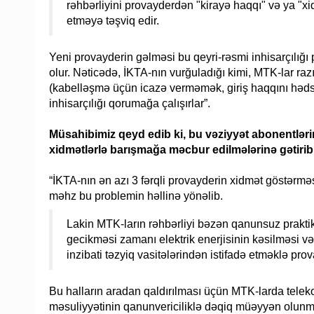
rəhbərliyini provayderdən "kirayə haqqı" və ya "xi
etməyə təşviq edir.
Yeni provayderin gəlməsi bu qeyri-rəsmi inhisarçılığı 
olur. Nəticədə, İKTA-nın vurğuladığı kimi, MTK-lar raz
(kabelləşmə üçün icazə verməmək, giriş haqqını hədsiz
inhisarçılığı qorumağa çalışırlar”.
Müsahibimiz qeyd edib ki, bu vəziyyət abonentlə
xidmətlərlə barışmağa məcbur edilmələrinə gətirib 
“İKTA-nın ən azı 3 fərqli provayderin xidmət göstərmə
məhz bu problemin həllinə yönəlib.
Lakin MTK-ların rəhbərliyi bəzən qanunsuz praktika
gecikməsi zamanı elektrik enerjisinin kəsilməsi və
inzibati təzyiq vasitələrindən istifadə etməklə prov
Bu halların aradan qaldırılması üçün MTK-larda tele
məsuliyyətinin qanunvericiliklə dəqiq müəyyən olunma