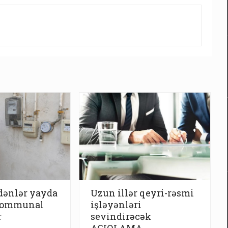
dənlər yayda
Uzun illər qeyri-rəsmi
kommunal
işləyənləri
r
sevindirəcək