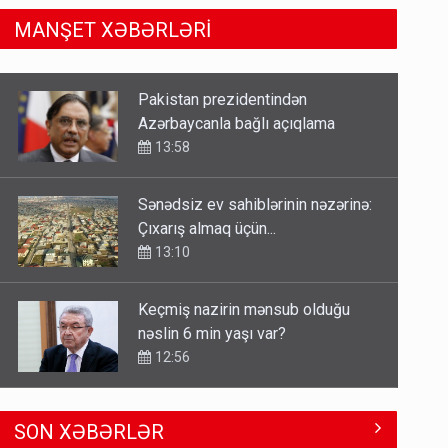
MANŞET XƏBƏRLƏRİ
Sənədsiz ev sahiblərinin nəzərinə:
Çıxarış almaq üçün...
13:10
Keçmiş nazirin mənsub olduğu
nəslin 6 min yaşı var?
12:56
Britaniya Səfirliyi Vaşinqton
razılaşmasının ildönümü ilə bağlı
bəyanat yaydı
12:50
Paşinyan Əliyevə zəng