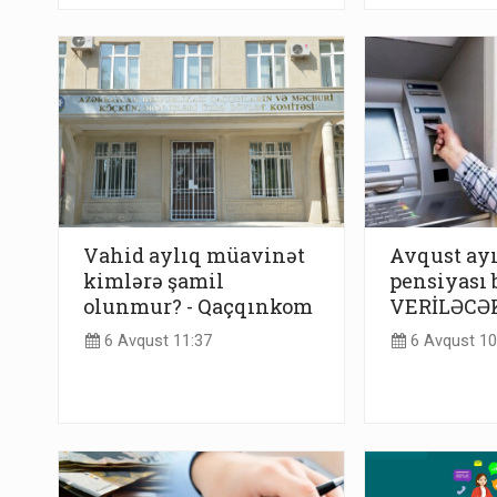
Vahid aylıq müavinət
Avqust ay
kimlərə şamil
pensiyası 
olunmur? - Qaçqınkom
VERİLƏCƏ
6 Avqust 11:37
6 Avqust 10