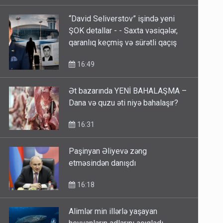
17:06
“David Seliverstov” işində yeni
ŞOK detallar - - Saxta vəsiqələr,
qaranlıq keçmiş və sürətli qaçış
16:49
Ət bazarında YENİ BAHALAŞMA –
Dana və quzu əti niyə bahalaşır?
16:31
Paşinyan Əliyevə zəng
etməsindən danışdı
16:18
Alimlər min illərlə yaşayan