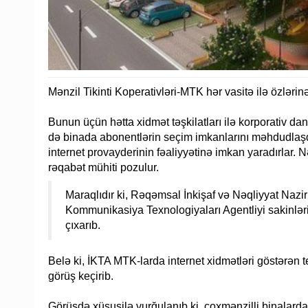
Mənzil Tikinti Koperativləri-MTK hər vasitə ilə özlərinə
Bunun üçün hətta xidmət təşkilatları ilə korporativ da
də binada abonentlərin seçim imkanlarını məhdudlaşd
internet provayderinin fəaliyyətinə imkan yaradırlar.
rəqabət mühiti pozulur.
Maraqlıdır ki, Rəqəmsal İnkişaf və Nəqliyyat Nazir
Kommunikasiya Texnologiyaları Agentliyi sakinləri
çıxarıb.
Belə ki, İKTA MTK-larda internet xidmətləri göstərən 
görüş keçirib.
Görüşdə xüsusilə vurğulanıb ki, çoxmənzilli binalarda