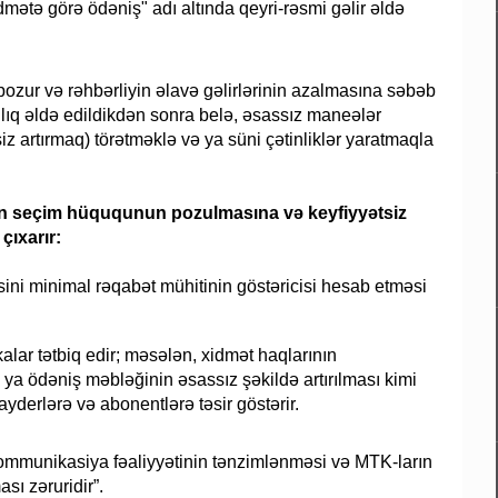
dmətə görə ödəniş" adı altında qeyri-rəsmi gəlir əldə
pozur və rəhbərliyin əlavə gəlirlərinin azalmasına səbəb
ılıq əldə edildikdən sonra belə, əsassız maneələr
 artırmaq) törətməklə və ya süni çətinliklər yaratmaqla
rin seçim hüququnun pozulmasına və keyfiyyətsiz
çıxarır:
sini minimal rəqabət mühitinin göstəricisi hesab etməsi
lar tətbiq edir; məsələn, xidmət haqlarının
 ya ödəniş məbləğinin əsassız şəkildə artırılması kimi
ayderlərə və abonentlərə təsir göstərir.
kommunikasiya fəaliyyətinin tənzimlənməsi və MTK-ların
sı zəruridir”.