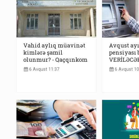
Vahid aylıq müavinət
Avqust ay
kimlərə şamil
pensiyası 
olunmur? - Qaçqınkom
VERİLƏCƏ
6 Avqust 11:37
6 Avqust 10