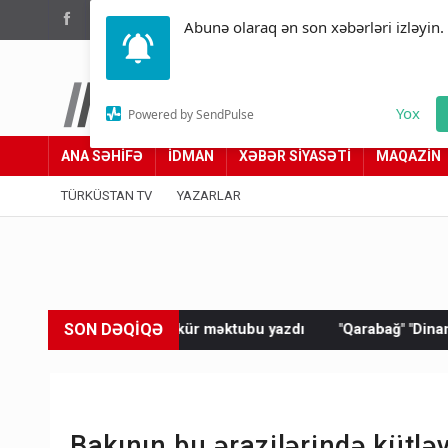
(012) 449 94 05
Abunə olaraq ən son xəbərləri izləyin.
Türküstan.az
Yox
Powered by SendPulse
Adımız yolumuzdur
ANA SƏHİFƏ
İDMAN
XƏBƏR SİYASƏTİ
MAQAZİN
TÜRKÜSTAN TV
YAZARLAR
SON DƏQİQƏ
əşəkkür məktubu yazdı
"Qarabağ" "Dinamo"ya məğlub oldu
Bakının bu ərazilərində kütlə