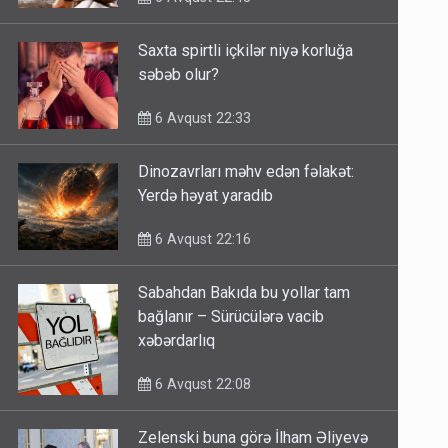
Saxta spirtli içkilər niyə korluğa
səbəb olur?
6 Avqust 22:33
Dinozavrları məhv edən fəlakət:
Yerdə həyat yaradıb
6 Avqust 22:16
Sabahdan Bakıda bu yollar tam
bağlanır – Sürücülərə vacib
xəbərdarlıq
6 Avqust 22:08
Zelenski buna görə İlham Əliyevə