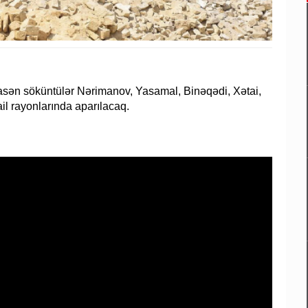
sasən söküntülər Nərimanov, Yasamal, Binəqədi, Xətai,
il rayonlarında aparılacaq.