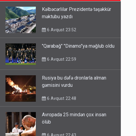
6 Avqust 14:14
Kəlbəcərlilər Prezidentə təşəkkür
məktubu yazdı
Bu ölkələrə şəxsiyyət vəsiqəsi ilə
gedə biləcəksiniz - SİYAHI
6 Avqust 23:52
6 Avqust 10:53
"Qarabağ" "Dinamo"ya məğlub oldu
Ərdoğana sui-qəsd planının
6 Avqust 22:59
iştirakçısı detalları açıqladı
5 Avqust 16:56
Rusiya bu dəfə dronlarla alman
gəmisini vurdu
6 Avqust 22:48
Avropada 25 mindən çox insan
ölüb
6 Avqust 22:43