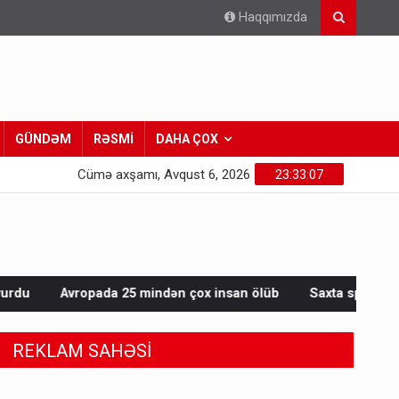
Haqqımızda
GÜNDƏM
RƏSMİ
DAHA ÇOX
Cümə axşamı, Avqust 6, 2026
23:33:09
mindən çox insan ölüb
Saxta spirtli içkilər niyə korluğa səbə
REKLAM SAHƏSİ