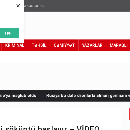
×
info@turkustan.az
Hə
KRİMİNAL
TƏHSİL
CƏMİYYƏT
YAZARLAR
MARAQLI
Rusiya bu dəfə dronlarla alman gəmisini vurdu
Avropada 25 
vi söküntü başlayır – VİDEO