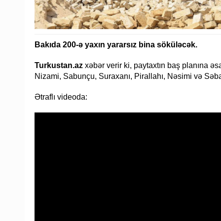
Bakıda 200-ə yaxın yararsız bina söküləcək.
Turkustan.az
xəbər verir ki, paytaxtın baş planına ə
Nizami, Sabunçu, Suraxanı, Pirallahı, Nəsimi və Səba
Ətraflı videoda: