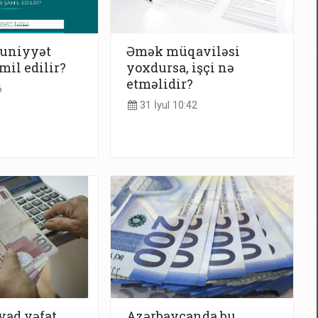
zuniyyət
Əmək müqaviləsi
mil edilir?
yoxdursa, işçi nə
etməlidir?
6
31 İyul 10:42
vad vəfat
Azərbaycanda bu