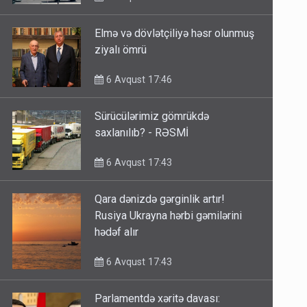
Elmə və dövlətçiliyə həsr olunmuş
ziyalı ömrü
6 Avqust 17:46
Sürücülərimiz gömrükdə
saxlanılıb? - RƏSMİ
6 Avqust 17:43
Qara dənizdə gərginlik artır!
Rusiya Ukrayna hərbi gəmilərini
hədəf alır
6 Avqust 17:43
Parlamentdə xəritə davası: