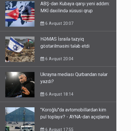
ABŞ-dan Kubaya qarşı yeni addım:
MKİ daxilində xüsusi qrup
6 Avqust 20:07
HƏMAS İsrailə təzyiq
göstərilməsini tələb etdi
6 Avqust 20:04
Ukrayna mediası Qurbandan nələr
yazdı?
6 Avqust 18:14
"Koroğlu"da avtomobillərdən kim
pul toplayır? - AYNA-dan açıqlama
6 Avqust 17:55