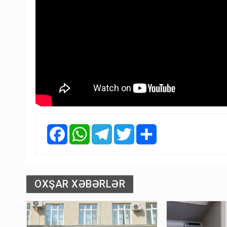
Facebook
WhatsApp
Telegram
Twitter
Share
OXŞAR XƏBƏRLƏR