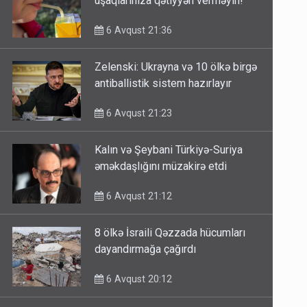
uşaqlarınıza qətiyyən verməyin!
6 Avqust 21:36
Zelenski: Ukrayna və 10 ölkə birgə
antiballistik sistem hazırlayır
6 Avqust 21:23
Kalın və Şeybani Türkiyə-Suriya
əməkdaşlığını müzakirə etdi
6 Avqust 21:12
8 ölkə İsraili Qəzzada hücumları
dayandırmağa çağırdı
6 Avqust 20:12