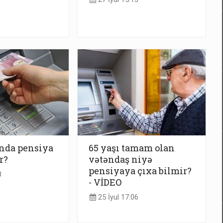
nda pensiya
65 yaşı tamam olan
r?
vətəndaş niyə
pensiyaya çıxa bilmir?
8
- VİDEO
25 İyul 17:06