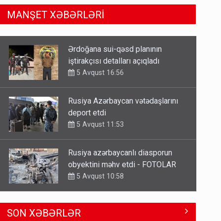
MANŞET XƏBƏRLƏRİ
Rusiya Azərbaycan vətədaşlarını
deport etdi
5 Avqust 11:53
Rusiya azərbaycanlı diasporun
obyektini məhv etdi - FOTOLAR
5 Avqust 10:58
Bu tarixdən HAVALAR DƏYİŞİR -
İSTİLƏR BİTİR
4 Avqust 22:04
ŞOK! David Seliverstov ölkədən
SON XƏBƏRLƏR
qaçdı