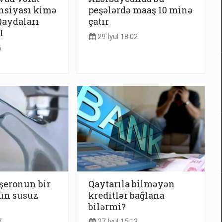
nsiyası kimə
peşələrdə maaş 10 minə
Qaydaları
çatır
I
29 İyul 18:02
6
şeronun bir
Qaytarıla bilməyən
gün susuz
kreditlər bağlana
bilərmi?
7
27 İyul 15:13