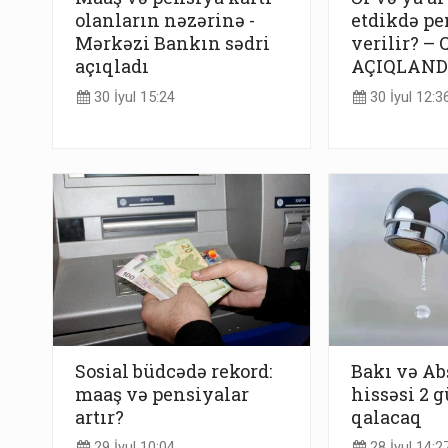
olanların nəzərinə -
etdikdə pe
Mərkəzi Bankın sədri
verilir? – 
açıqladı
AÇIQLAND
30 İyul 15:24
30 İyul 12:3
Sosial büdcədə rekord:
Bakı və Ab
maaş və pensiyalar
hissəsi 2 
artır?
qalacaq
29 İyul 10:04
28 İyul 14:2