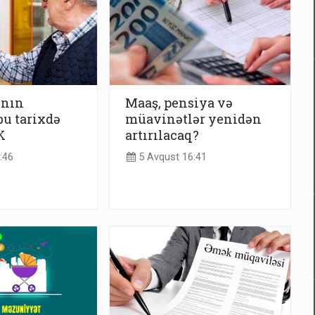
ının
Maaş, pensiya və
bu tarixdə
müavinətlər yenidən
K
artırılacaq?
:46
5 Avqust 16:41