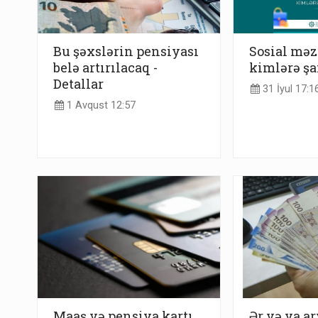
Bu şəxslərin pensiyası
Sosial mə
belə artırılacaq -
kimlərə şa
Detallar
31 İyul 17:1
1 Avqust 12:57
Maaş və pensiya kartı
Ər və ya ar