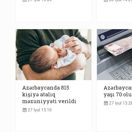
Azərbaycanda 815
Azərbayca
kişiyə atalıq
yaşı 70 olu
məzuniyyəti verildi
27 İyul 13:2
27 İyul 15:10