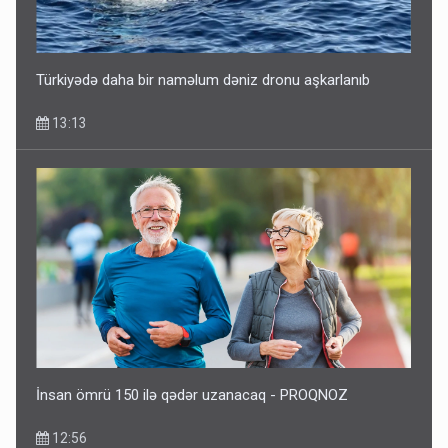
Fırıldaqçıların yeni silahı: Süni intellekt - Bunları etməzdən
əvvəl diqqətli olun
10:56
Türkiyədə daha bir naməlum dəniz dronu aşkarlanıb
13:13
“Təlimdə idim, gəlib gördüm ki, evimi vurub dağıdırlar” -
VİDEO
09:54
İnsan ömrü 150 ilə qədər uzanacaq - PROQNOZ
12:56