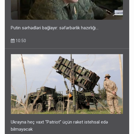
Putin sərhədləri bağlayır: səfərbərlik hazırlığı...
10:50
Ukrayna heç vaxt “Patriot” üçün raket istehsal edə
bilməyəcək