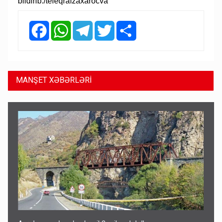
bildirib./teleqrafzaxarocva
Facebook
WhatsApp
Telegram
Twitter
Share
MANŞET XƏBƏRLƏRİ