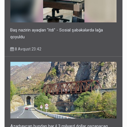
Baş nazirin ayaqları “itdi” - Sosial şəbəkələrdə lağa
qoyuldu
8 Avqust 23:42
Azərbaycan bundan hər il 3 milyard dollar qazanacaq