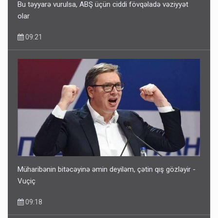
Bu təyyarə vurulsa, ABŞ üçün ciddi fövqəladə vəziyyət
olar
09:21
Müharibənin bitəcəyinə əmin deyiləm, çətin qış gözləyir -
Vuçiç
09:18