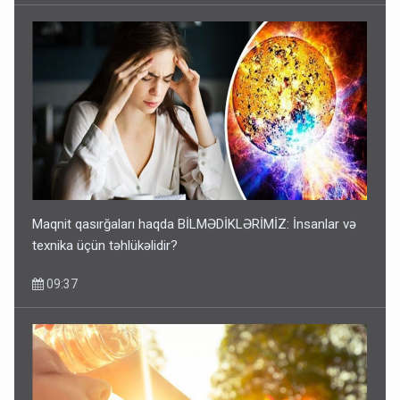
Maqnit qasırğaları haqda BİLMƏDİKLƏRİMİZ: İnsanlar və
texnika üçün təhlükəlidir?
09:37