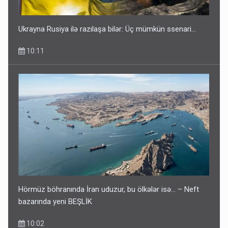
Ukrayna Rusiya ilə razılaşa bilər: Üç mümkün ssenari...
10:11
Hörmüz böhranında İran uduzur, bu ölkələr isə... – Neft
bazarında yeni BEŞLİK
10:02