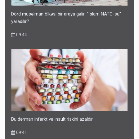
Dörd müsəlman ölkəsi bir araya gəlir: “İslam NATO-su”
yaradılır?
09:44
Bu dərman infarkt və insult riskini azaldır
09:41