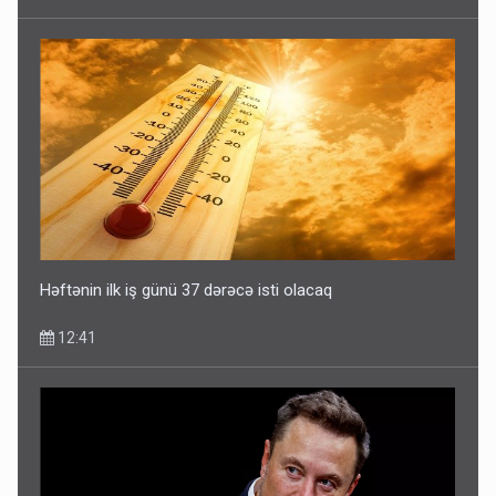
DİQQƏTLİ OLUN! Bu gün hava çox isti olacaq
09:25
Həftənin ilk iş günü 37 dərəcə isti olacaq
12:41