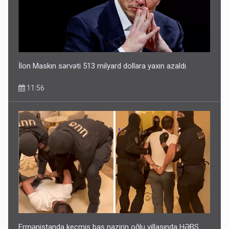
İlon Maskın sərvəti 513 milyard dollara yaxın azaldı
11:56
Ermənistanda keçmiş baş nazirin oğlu villasında HƏBS