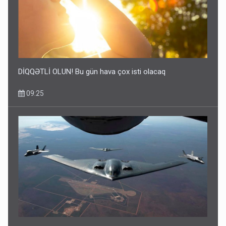
DİQQƏTLİ OLUN! Bu gün hava çox isti olacaq
09:25