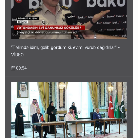
“Təlimdə idim, gəlib gördüm ki, evimi vurub dağıdırlar” -
VİDEO
09:54