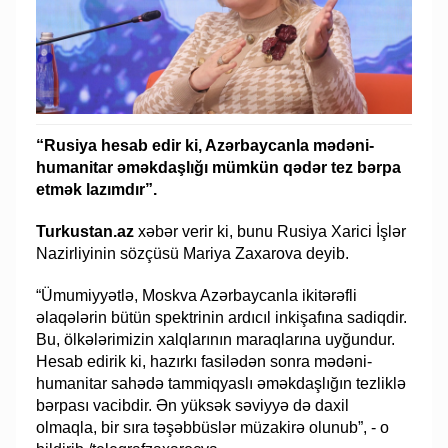
“Rusiya hesab edir ki, Azərbaycanla mədəni-
humanitar əməkdaşlığı mümkün qədər tez bərpa
etmək lazımdır”.
Turkustan.az
xəbər verir ki, bunu Rusiya Xarici İşlər
Nazirliyinin sözçüsü Mariya Zaxarova deyib.
“Ümumiyyətlə, Moskva Azərbaycanla ikitərəfli
əlaqələrin bütün spektrinin ardıcıl inkişafına sadiqdir.
Bu, ölkələrimizin xalqlarının maraqlarına uyğundur.
Hesab edirik ki, hazırkı fasilədən sonra mədəni-
humanitar sahədə tammiqyaslı əməkdaşlığın tezliklə
bərpası vacibdir. Ən yüksək səviyyə də daxil
olmaqla, bir sıra təşəbbüslər müzakirə olunub”, - o