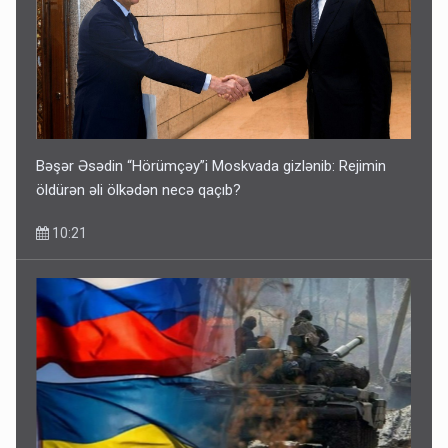
Bəşər Əsədin “Hörümçəy”i Moskvada gizlənib: Rejimin
öldürən əli ölkədən necə qaçıb?
10:21