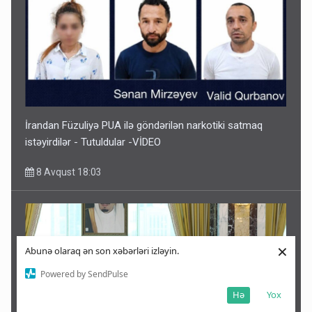
İrandan Füzuliyə PUA ilə göndərilən narkotiki satmaq
istəyirdilər - Tutuldular -VİDEO
8 Avqust 18:03
×
Abunə olaraq ən son xəbərləri izləyin.
Powered by SendPulse
Hə
Yox