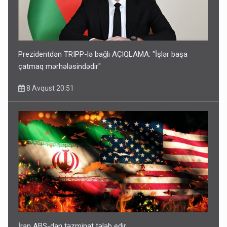
Prezidentdən TRIPP-lə bağlı AÇIQLAMA: "İşlər başa
çatmaq mərhələsindədir"
8 Avqust 20:51
İran ABŞ-dan təzminat tələb edir