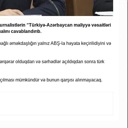
urnalistlərin “Türkiyə-Azərbaycan maliyyə vəsaitləri
ualını cavablandırıb.
 bağlı əməkdaşlığın yalnız ABŞ-la həyata keçirilidiyini və
rqərar olduqdan və sərhədlər açıldıqdan sonra türk
n açılması mümkündür və bunun qarşısı alınmayacaq.