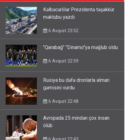
6 Avqust 14:14
Kəlbəcərlilər Prezidentə təşəkkür
məktubu yazdı
Bu ölkələrə şəxsiyyət vəsiqəsi ilə
gedə biləcəksiniz - SİYAHI
6 Avqust 23:52
6 Avqust 10:53
"Qarabağ" "Dinamo"ya məğlub oldu
Ərdoğana sui-qəsd planının
6 Avqust 22:59
iştirakçısı detalları açıqladı
5 Avqust 16:56
Rusiya bu dəfə dronlarla alman
gəmisini vurdu
6 Avqust 22:48
Avropada 25 mindən çox insan
ölüb
6 Avqust 22:43