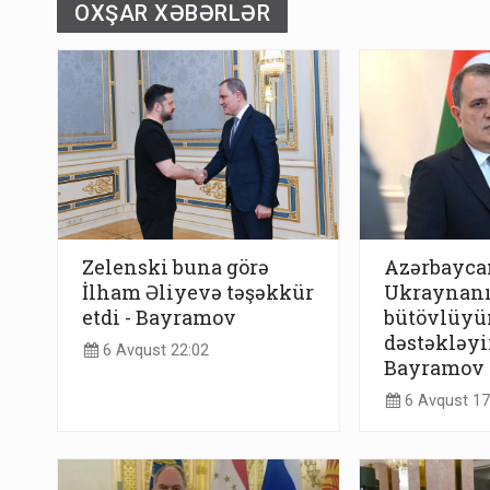
OXŞAR XƏBƏRLƏR
Zelenski buna görə
Azərbayca
İlham Əliyevə təşəkkür
Ukraynanı
etdi - Bayramov
bütövlüyü
dəstəkləy
6 Avqust 22:02
Bayramov
6 Avqust 17