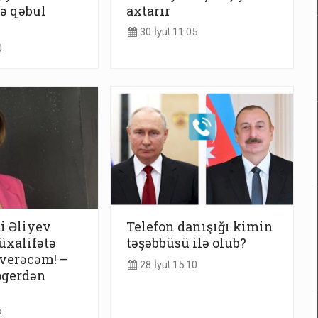
ə qəbul
axtarır
30 İyul 11:05
0
i Əliyev
Telefon danışığı kimin
üxalifətə
təşəbbüsü ilə olub?
 verəcəm! –
28 İyul 15:10
ogerdən
2