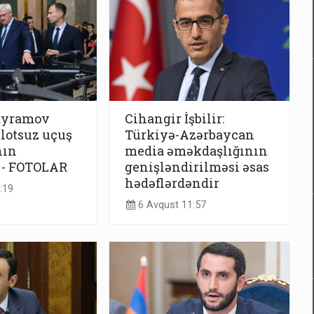
ayramov
Cihangir İşbilir:
lotsuz uçuş
Türkiyə-Azərbaycan
nın
media əməkdaşlığının
 - FOTOLAR
genişləndirilməsi əsas
hədəflərdəndir
:19
6 Avqust 11:57