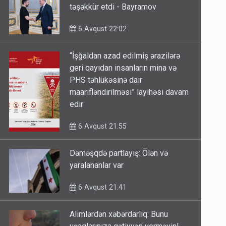
təşəkkür etdi - Bayramov
6 Avqust 22:02
“İşğaldan azad edilmiş ərazilərə
geri qayıdan insanların mina və
PHS təhlükəsinə dair
maarifləndirilməsi” layihəsi davam
edir
6 Avqust 21:55
Dəməşqdə partlayış: Ölən və
yaralananlar var
6 Avqust 21:41
Alimlərdən xəbərdarlıq: Bunu