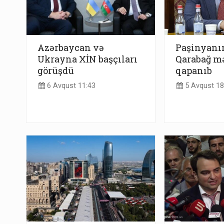
Azərbaycan və
Paşinyanın
Ukrayna XİN başçıları
Qarabağ mə
görüşdü
qapanıb
6 Avqust 11:43
5 Avqust 18