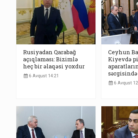
Rusiyadan Qarabağ
Ceyhun B
açıqlaması: Bizimlə
Kiyevdə pi
heç bir əlaqəsi yoxdur
aparatları
sərgisində
6 Avqust 14:21
6 Avqust 12