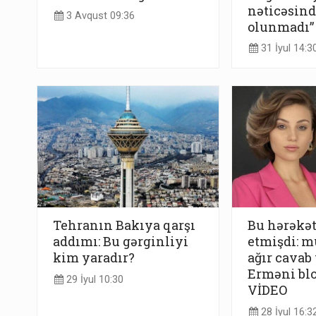
nəticəsind
3 Avqust 09:36
olunmadı”
31 İyul 14:3
Tehranın Bakıya qarşı
Bu hərəkət
addımı: Bu gərginliyi
etmişdi: m
kim yaradır?
ağır cavab
Erməni bl
29 İyul 10:30
VİDEO
28 İyul 16:3