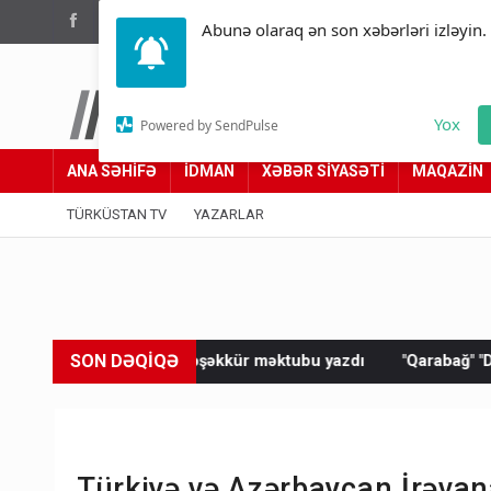
(012) 449 94 05
Abunə olaraq ən son xəbərləri izləyin.
Türküstan.az
Yox
Powered by SendPulse
Adımız yolumuzdur
ANA SƏHİFƏ
İDMAN
XƏBƏR SİYASƏTİ
MAQAZİN
TÜRKÜSTAN TV
YAZARLAR
SON DƏQİQƏ
tə təşəkkür məktubu yazdı
"Qarabağ" "Dinamo"ya məğlub oldu
Türkiyə və Azərbaycan İrəvana