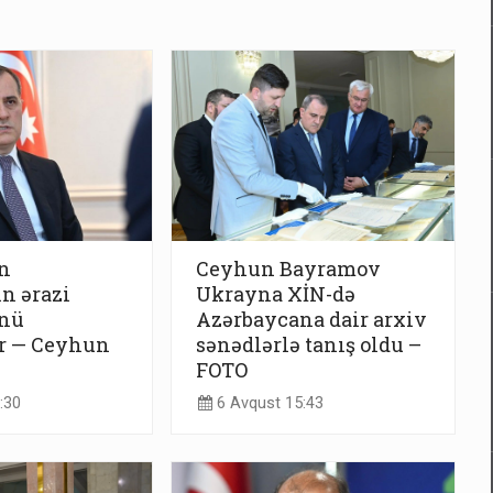
n
Ceyhun Bayramov
n ərazi
Ukrayna XİN-də
nü
Azərbaycana dair arxiv
ir — Ceyhun
sənədlərlə tanış oldu –
FOTO
:30
6 Avqust 15:43