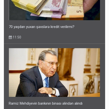
Əhaliyə hava ilə bağlı VACİB XƏBƏRDARLIQ - Saat 11:00-
dan…
09:15
70 yaşdan yuxarı şəxslərə kredit verilirmi?
11:50
Ramiz Mehdiyevin bankının binası əlindən alındı