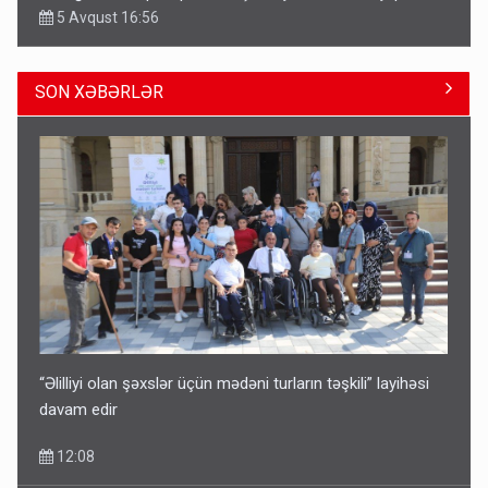
5 Avqust 16:56
SON XƏBƏRLƏR
Kartdan karta istədiyiniz qədər köçürmə edə bilərsiniz -
VİDEO
11:06
“Əlilliyi olan şəxslər üçün mədəni turların təşkili” layihəsi
davam edir
12:08