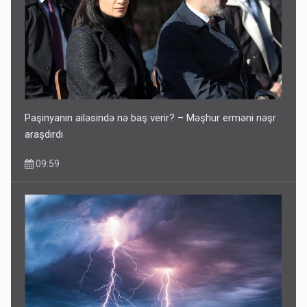
Paşinyanın ailəsində nə baş verir? – Məşhur erməni nəşr
araşdırdı
09:59