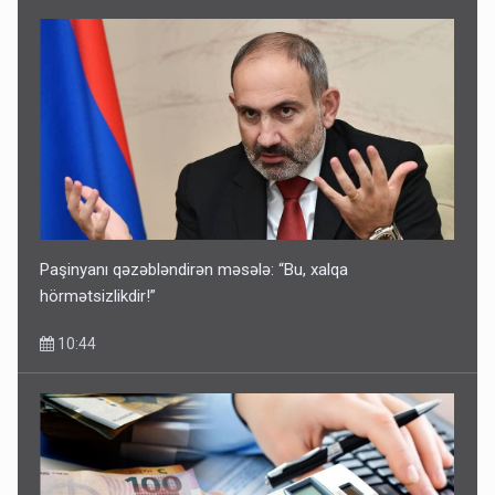
Paşinyanı qəzəbləndirən məsələ: “Bu, xalqa
hörmətsizlikdir!”
10:44