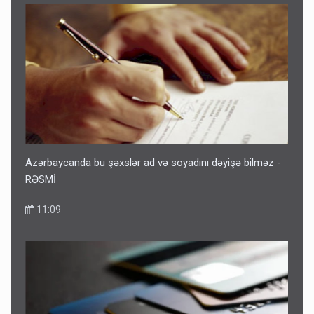
Azərbaycanda bu şəxslər ad və soyadını dəyişə bilməz -
RƏSMİ
11:09