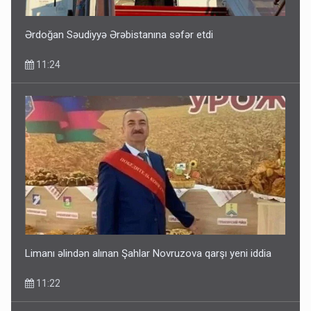
Ərdoğan Səudiyyə Ərəbistanına səfər etdi
11:24
Limanı əlindən alınan Şahlar Novruzova qarşı yeni iddia
11:22