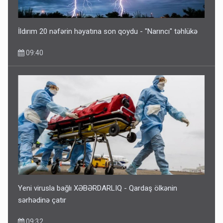
İldırım 20 nəfərin həyatına son qoydu - "Narıncı" təhlükə
09:40
Yeni virusla bağlı XƏBƏRDARLIQ - Qardaş ölkənin
sərhədinə çatır
09:32