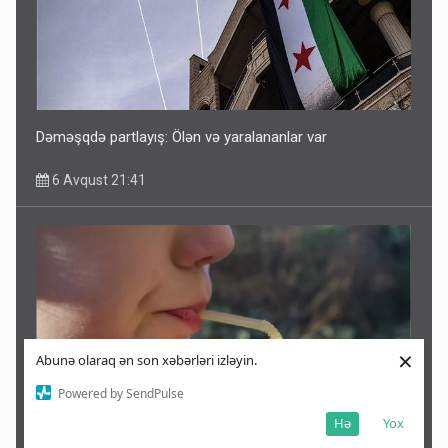
Dəməşqdə partlayış: Ölən və yaralananlar var
6 Avqust 21:41
×
Abunə olaraq ən son xəbərləri izləyin.
Powered by SendPulse
Hə
Yox