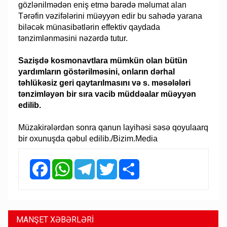
gözlənilmədən eniş etmə barədə məlumat alan
Tərəfin vəzifələrini müəyyən edir bu sahədə yarana
biləcək münasibətlərin effektiv qaydada
tənzimlənməsini nəzərdə tutur.
Sazişdə kosmonavtlara mümkün olan bütün
yardımların göstərilməsini, onların dərhal
təhlükəsiz geri qaytarılmasını və s. məsələləri
tənzimləyən bir sıra vacib müddəalar müəyyən
edilib.
Müzakirələrdən sonra qanun layihəsi səsə qoyulaarq
bir oxunuşda qəbul edilib./Bizim.Media
Facebook
WhatsApp
Telegram
Twitter
Share
MANŞET XƏBƏRLƏRİ