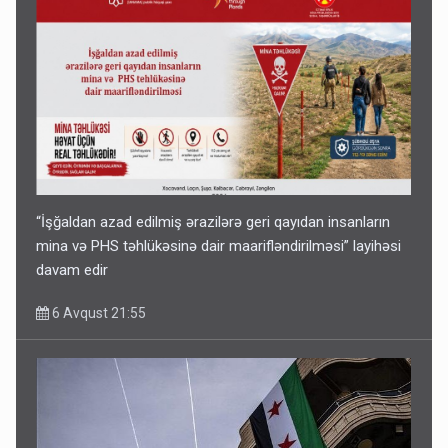
“İşğaldan azad edilmiş ərazilərə geri qayıdan insanların
mina və PHS təhlükəsinə dair maarifləndirilməsi” layihəsi
davam edir
6 Avqust 21:55