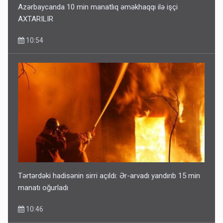
Azərbaycanda 10 min manatlıq əməkhaqqı ilə işçi
AXTARILIR
10:54
Tərtərdəki hadisənin sirri açıldı: Ər-arvadı yandırıb 15 min
manatı oğurladı
10:46