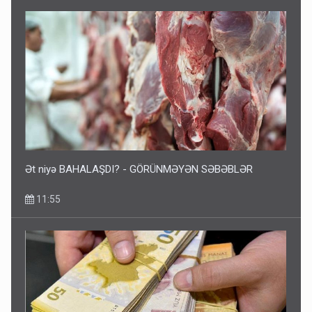
Tərtərdəki hadisənin sirri açıldı: Ər-arvadı yandırıb 15 min
manatı oğurladı
10:46
Ət niyə BAHALAŞDI? - GÖRÜNMƏYƏN SƏBƏBLƏR
11:55