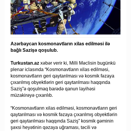
Azərbaycan kosmonavtların xilas edilməsi ilə
bağlı Sazişə qoşulub.
Turkustan.az
xəbər verir ki, Milli Məclisin bugünkü
plenar iclasında “Kosmonavtların xilas edilməsi,
kosmonavtların geri qaytarılması və kosmik fəzaya
çıxarılmış obyektlərin geri qaytarılması haqqında
Saziş”ə qoşulmaq barədə qanun layihəsi
müzakirəyə çıxarılıb.
“Kosmonavtların xilas edilməsi, kosmonavtların geri
qaytarılması və kosmik fəzaya çıxarılmış obyektlərin
geri qaytarılması haqqında Saziş” kosmik gəminin
şəxsi heyətinin qəzaya uğraması, təcili və