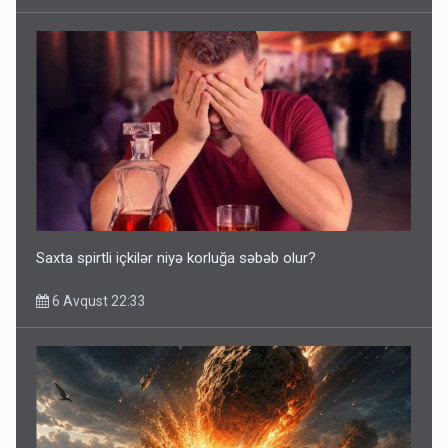
Saxta spirtli içkilər niyə korluğa səbəb olur?
6 Avqust 22:33