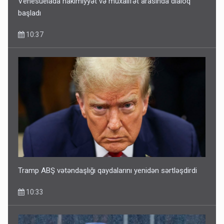
Venesuelada hakimiyyət və müxalifət arasında dialoq
başladı
10:37
Tramp ABŞ vətəndaşlığı qaydalarını yenidən sərtləşdirdi
10:33