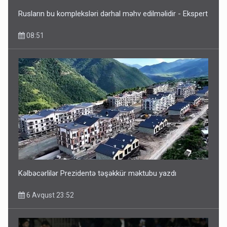
Rusların bu kompleksləri dərhal məhv edilməlidir - Ekspert
08:51
Kəlbəcərlilər Prezidentə təşəkkür məktubu yazdı
6 Avqust 23:52