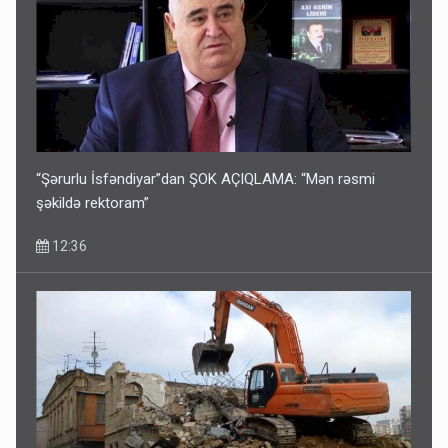
“Şərurlu İsfəndiyar”dan ŞOK AÇIQLAMA: “Mən rəsmi
şəkildə rektoram”
12:36