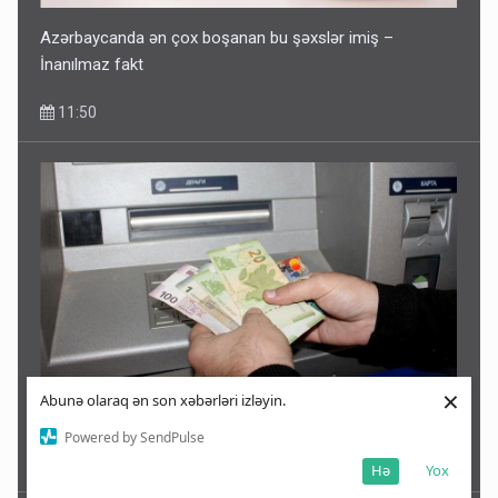
Azərbaycanda ən çox boşanan bu şəxslər imiş –
İnanılmaz fakt
11:50
×
Abunə olaraq ən son xəbərləri izləyin.
Bu şəxslərin müavinəti LƏĞV EDİLƏCƏK
Powered by SendPulse
11:46
Hə
Yox