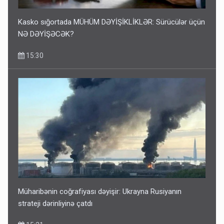
Kasko sığortada MÜHÜM DƏYİŞİKLİKLƏR: Sürücülər üçün
NƏ DƏYİŞƏCƏK?
15:30
Müharibənin coğrafiyası dəyişir: Ukrayna Rusiyanın
strateji dərinliyinə çatdı