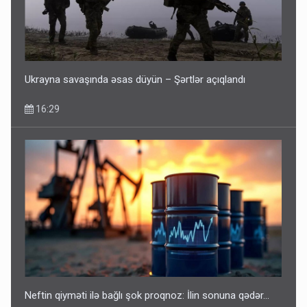
Corab satdığı deyilən qazi ilə bağlı - Daha bir açıqlama
11:40
Ukrayna savaşında əsas düyün – Şərtlər açıqlandı
16:29
Bakıdakı “yəhudi”nin qurbanları - Sensasion adlar
10:13
Neftin qiyməti ilə bağlı şok proqnoz: İlin sonuna qədər...