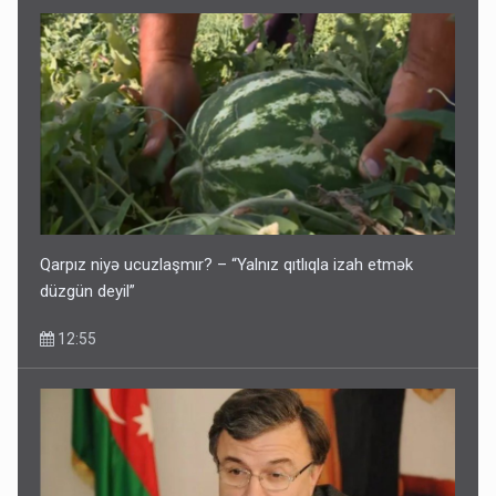
Qarpız niyə ucuzlaşmır? – “Yalnız qıtlıqla izah etmək
düzgün deyil”
12:55