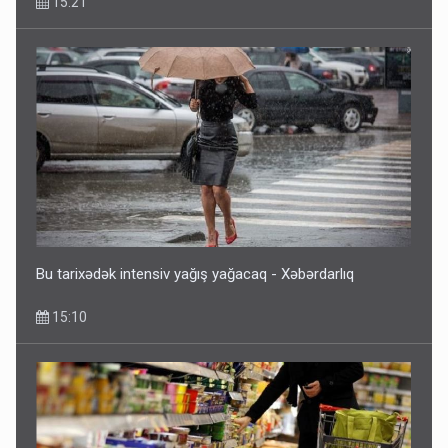
15:21
Bu tarixədək intensiv yağış yağacaq - Xəbərdarlıq
15:10