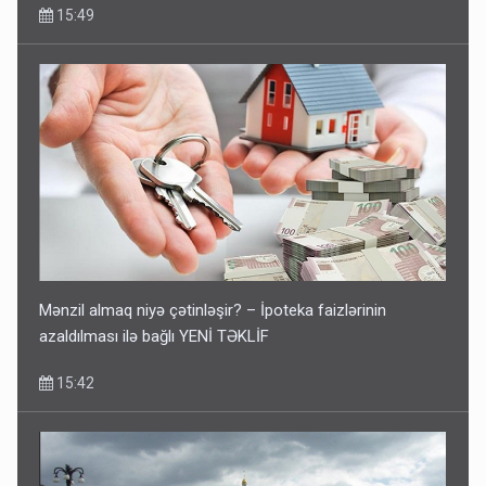
15:49
Mənzil almaq niyə çətinləşir? – İpoteka faizlərinin
azaldılması ilə bağlı YENİ TƏKLİF
15:42