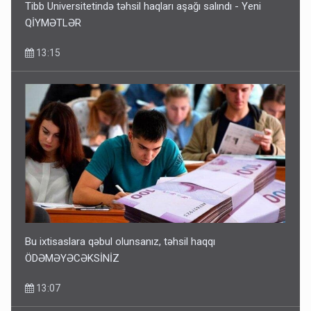
Tibb Universitetində təhsil haqları aşağı salındı - Yeni
QİYMƏTLƏR
13:15
Bu ixtisaslara qəbul olunsanız, təhsil haqqı
ÖDƏMƏYƏCƏKSİNİZ
13:07