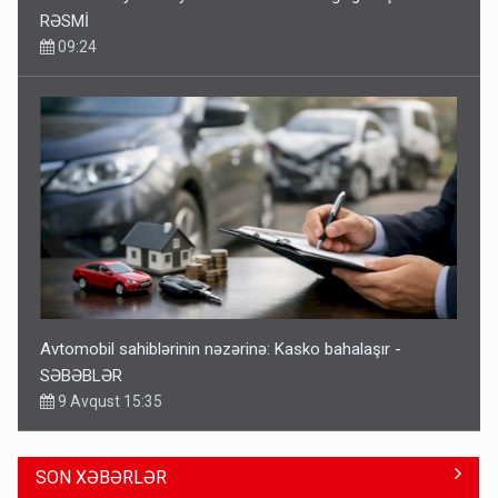
RƏSMİ
09:24
Avtomobil sahiblərinin nəzərinə: Kasko bahalaşır -
SƏBƏBLƏR
9 Avqust 15:35
SON XƏBƏRLƏR