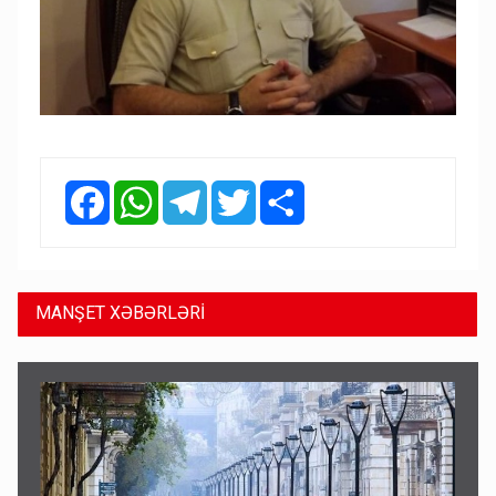
Facebook
WhatsApp
Telegram
Twitter
Share
MANŞET XƏBƏRLƏRİ