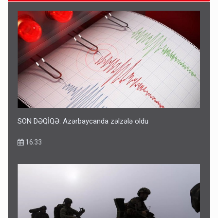
Bu şəxslərin müavinəti LƏĞV EDİLƏCƏK
11:46
SON DƏQİQƏ: Azərbaycanda zəlzələ oldu
16:33