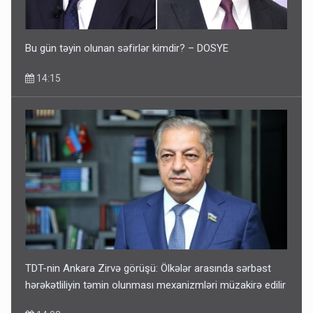
Bu gün təyin olunan səfirlər kimdir? – DOSYE
14:15
TDT-nin Ankara Zirvə görüşü: Ölkələr arasında sərbəst
hərəkətliliyin təmin olunması mexanizmləri müzakirə edilir