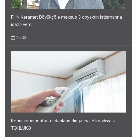
FHN Kəramət Böyükçölə məxsus 3 obyektin istismarına
icazə verdi
16:03
Kondisioner istifadə edənlərin diqqətinə: Bilmədiyiniz
TƏHLÜKƏ