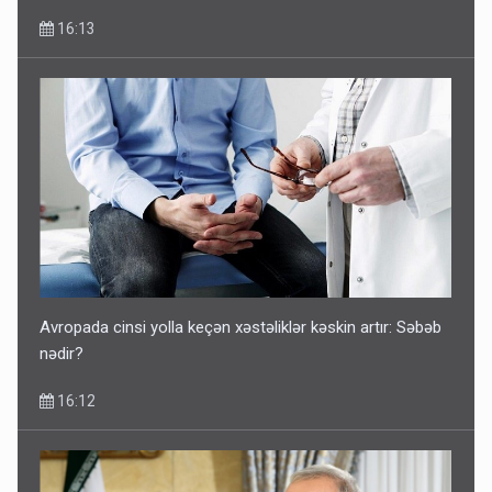
16:13
Avropada cinsi yolla keçən xəstəliklər kəskin artır: Səbəb
nədir?
16:12