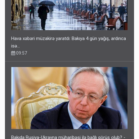
Hava xəbəri müzakirə yaratdı: Bakıya 4 gün yağış, ardınca
isə…
09:57
Bakıda Rusiya-Ukrayna müharibəsi ilə bağlı görüş olub? -