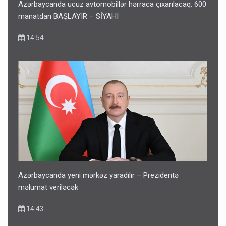
Azərbaycanda ucuz avtomobillər hərraca çıxarılacaq: 600
manatdan BAŞLAYIR – SİYAHI
14:54
Azərbaycanda yeni mərkəz yaradılır – Prezidentə
məlumat veriləcək
14:43