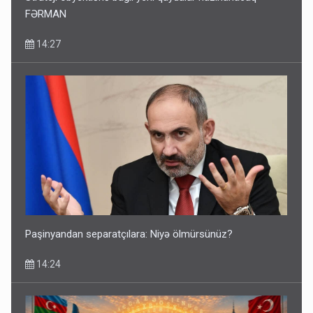
FƏRMAN
14:27
Paşinyandan separatçılara: Niyə ölmürsünüz?
14:24