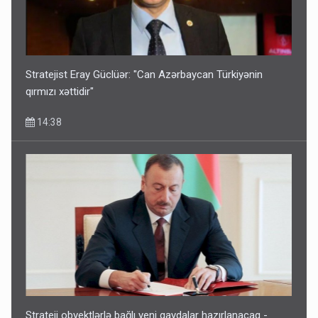
Stratejist Eray Güclüər: "Can Azərbaycan Türkiyənin
qırmızı xəttidir"
14:38
Strateji obyektlərlə bağlı yeni qaydalar hazırlanacaq -