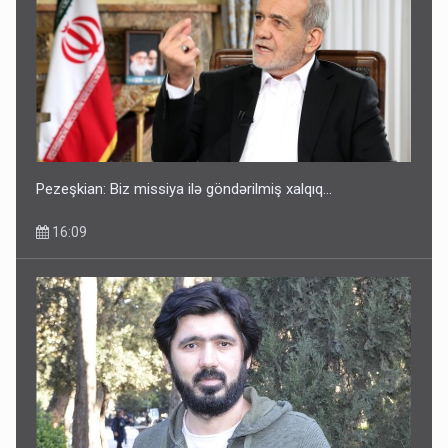
Pezeşkian: Biz missiya ilə göndərilmiş xalqıq...
16:09