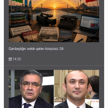
Qardaşlığın əskik qalan körpüsü: Dil
14:20