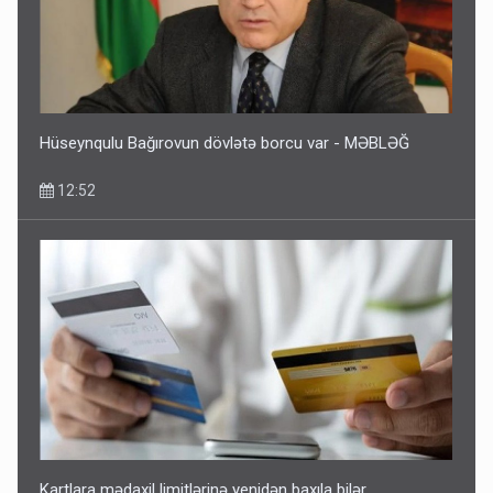
Hüseynqulu Bağırovun dövlətə borcu var - MƏBLƏĞ
12:52
Kartlara mədaxil limitlərinə yenidən baxıla bilər