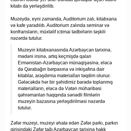
kitabı da yerləşdirilib.
Muzeydə, eyni zamanda, Auditorium zalı, kitabxana
və kafe yaradılıb. Auditorium zalında seminar və
konfransların, müxtəlif ictimai tədbirlərin təşkili
nəzərdə tutulur.
Muzeyin kitabxanasında Azərbaycan tarixinə,
mədəni irsinə, artıq keçmişdə qalan
Ermənistan-Azərbaycan münaqişəsinə, eləcə
də Qarabağın bərpasına və inkişafına dair
kitablar, araşdırma materialları təqdim olunur.
Gələcəkdə hər bir şəhidimiz barədə toplanmış
materialların, eləcə də Vətən müharibəsi
qəhrəmanları haqqında sənədli filmlərin
muzeyin bazasına yerləşdirilməsi nəzərdə
tutulur.
Zəfər muzeyi, muzeyi əhatə edən Zəfər parkı, parkın
girişindəki Zəfər tağı Azərbaycan tarixinə həkk