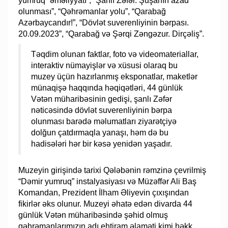
yumruq” əməliyyatı”, “Şanlı Zəfər. Şuşanın azad
olunması”, “Qəhrəmanlar yolu”, “Qarabağ
Azərbaycandır!”, “Dövlət suverenliyinin bərpası.
20.09.2023”, “Qarabağ və Şərqi Zəngəzur. Dirçəliş”.
Təqdim olunan faktlar, foto və videomateriallar,
interaktiv nümayişlər və xüsusi olaraq bu
muzey üçün hazırlanmış eksponatlar, maketlər
münaqişə haqqında həqiqətləri, 44 günlük
Vətən müharibəsinin gedişi, şanlı Zəfər
nəticəsində dövlət suverenliyinin bərpa
olunması barədə məlumatları ziyarətçiyə
dolğun çatdırmaqla yanaşı, həm də bu
hadisələri hər bir kəsə yenidən yaşadır.
Muzeyin girişində tarixi Qələbənin rəmzinə çevrilmiş
“Dəmir yumruq” instalyasiyası və Müzəffər Ali Baş
Komandan, Prezident İlham Əliyevin çıxışından
fikirlər əks olunur. Muzeyi əhatə edən divarda 44
günlük Vətən müharibəsində şəhid olmuş
qəhrəmanlarımızın adı ehtiram əlaməti kimi həkk