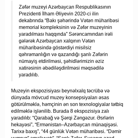
Zəfər muzeyi Azərbaycan Respublikasının
Prezidenti İlham Əliyevin 2020-ci ilin
dekabrında “Bakı şəhərində Vətən müharibəsi
memorial kompleksinin və Zəfər muzeyinin
yaradılması haqqında” Sərəncamından irəli
gələrək Azərbaycan xalqının Vətən
müharibəsində göstərdiyi misilsiz
qəhrəmanlığın və qazandığı şanlı Zəfərin
nümayiş etdirilməsi, şəhidlərimizin əziz
xatirəsinin əbədiləşdirilməsi məqsədilə
yaradılıb.
Muzeyin ekspozisiyası beynəlxalq təcrübə və
dünyada mövcud muzey konsepsiyaları əsas
götürülməklə, həmçinin ən son texnologiyalar tətbiq
edilməklə işlənilib. Burada 8 ekspozisiya zalı
yaradılıb: “Qarabağ və Şərqi Zəngəzur. Əsrlərin
hekayəsi”, “Ermənistan–Azərbaycan münaqişəsi.
Tarixə baxış”, “44 günlük Vətən müharibəsi. “Dəmir