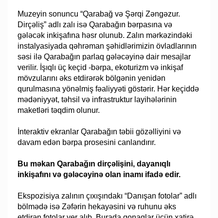
Muzeyin sonuncu “Qarabağ və Şərqi Zəngəzur.
Dirçəliş” adlı zalı isə Qarabağın bərpasına və
gələcək inkişafına həsr olunub. Zalın mərkəzindəki
instalyasiyada qəhrəman şəhidlərimizin övladlarının
səsi ilə Qarabağın parlaq gələcəyinə dair mesajlar
verilir. İşıqlı üç keçid -bərpa, ekoturizm və inkişaf
mövzularını əks etdirərək bölgənin yenidən
qurulmasına yönəlmiş fəaliyyəti göstərir. Hər keçiddə
mədəniyyət, təhsil və infrastruktur layihələrinin
maketləri təqdim olunur.
İnteraktiv ekranlar Qarabağın təbii gözəlliyini və
davam edən bərpa prosesini canlandırır.
Bu məkan Qarabağın dirçəlişini, dayanıqlı
inkişafını və gələcəyinə olan inamı ifadə edir.
Ekspozisiya zalının çıxışındakı “Danışan fotolar” adlı
bölmədə isə Zəfərin hekayəsini və ruhunu əks
etdirən fotolar yer alıb. Burada qonaqlar üçün xatirə