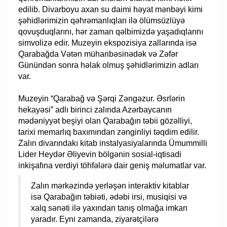
edilib. Divarboyu axan su daimi həyat mənbəyi kimi
şəhidlərimizin qəhrəmanlıqları ilə ölümsüzlüyə
qovuşduqlarını, hər zaman qəlbimizdə yaşadıqlarını
simvolizə edir. Muzeyin ekspozisiya zallarında isə
Qarabağda Vətən müharibəsinədək və Zəfər
Günündən sonra həlak olmuş şəhidlərimizin adları
var.
Muzeyin “Qarabağ və Şərqi Zəngəzur. Əsrlərin
hekayəsi” adlı birinci zalında Azərbaycanın
mədəniyyət beşiyi olan Qarabağın təbii gözəlliyi,
tarixi memarlıq baxımından zənginliyi təqdim edilir.
Zalın divarındakı kitab instalyasiyalarında Ümummilli
Lider Heydər Əliyevin bölgənin sosial-iqtisadi
inkişafına verdiyi töhfələrə dair geniş məlumatlar var.
Zalın mərkəzində yerləşən interaktiv kitablar
isə Qarabağın təbiəti, ədəbi irsi, musiqisi və
xalq sənəti ilə yaxından tanış olmağa imkan
yaradır. Eyni zamanda, ziyarətçilərə