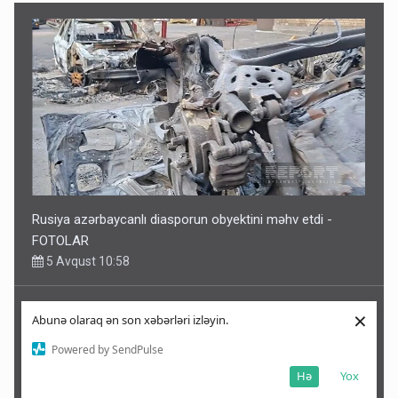
Rusiya azərbaycanlı diasporun obyektini məhv etdi -
FOTOLAR
5 Avqust 10:58
×
Abunə olaraq ən son xəbərləri izləyin.
Powered by SendPulse
Hə
Yox