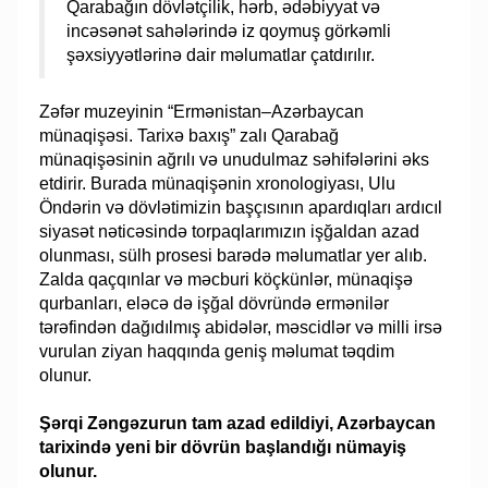
Qarabağın dövlətçilik, hərb, ədəbiyyat və
incəsənət sahələrində iz qoymuş görkəmli
şəxsiyyətlərinə dair məlumatlar çatdırılır.
Zəfər muzeyinin “Ermənistan–Azərbaycan
münaqişəsi. Tarixə baxış” zalı Qarabağ
münaqişəsinin ağrılı və unudulmaz səhifələrini əks
etdirir. Burada münaqişənin xronologiyası, Ulu
Öndərin və dövlətimizin başçısının apardıqları ardıcıl
siyasət nəticəsində torpaqlarımızın işğaldan azad
olunması, sülh prosesi barədə məlumatlar yer alıb.
Zalda qaçqınlar və məcburi köçkünlər, münaqişə
qurbanları, eləcə də işğal dövründə ermənilər
tərəfindən dağıdılmış abidələr, məscidlər və milli irsə
vurulan ziyan haqqında geniş məlumat təqdim
olunur.
Şərqi Zəngəzurun tam azad edildiyi, Azərbaycan
tarixində yeni bir dövrün başlandığı nümayiş
olunur.