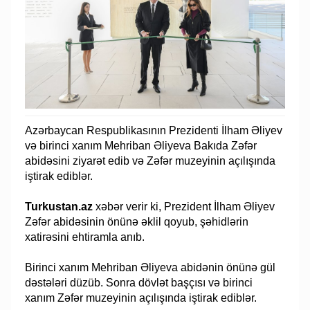
Azərbaycan Respublikasının Prezidenti İlham Əliyev
və birinci xanım Mehriban Əliyeva Bakıda Zəfər
abidəsini ziyarət edib və Zəfər muzeyinin açılışında
iştirak ediblər.
Turkustan.az
xəbər verir ki, Prezident İlham Əliyev
Zəfər abidəsinin önünə əklil qoyub, şəhidlərin
xatirəsini ehtiramla anıb.
Birinci xanım Mehriban Əliyeva abidənin önünə gül
dəstələri düzüb. Sonra dövlət başçısı və birinci
xanım Zəfər muzeyinin açılışında iştirak ediblər.