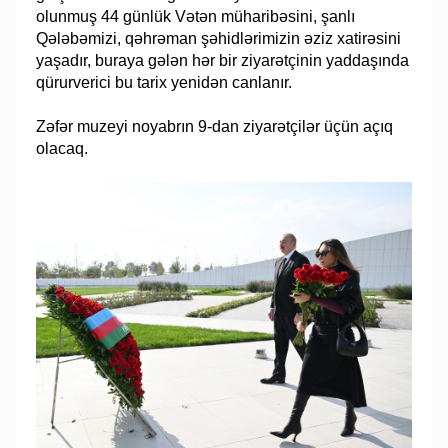
olunmuş 44 günlük Vətən müharibəsini, şanlı
Qələbəmizi, qəhrəman şəhidlərimizin əziz xatirəsini
yaşadır, buraya gələn hər bir ziyarətçinin yaddaşında
qürurverici bu tarix yenidən canlanır.
Zəfər muzeyi noyabrın 9-dan ziyarətçilər üçün açıq
olacaq.