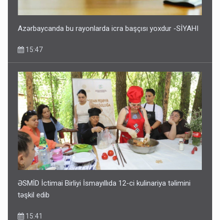
Azərbaycanda bu rayonlarda icra başçısı yoxdur -SİYAHI
15:47
ƏSMİD İctimai Birliyi İsmayıllıda 12-ci kulinariya təlimini
təşkil edib
15:41