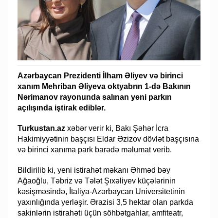
Azərbaycan Prezidenti İlham Əliyev və birinci
xanım Mehriban Əliyeva oktyabrın 1-də Bakının
Nərimanov rayonunda salınan yeni parkın
açılışında iştirak ediblər.
Turkustan.az
xəbər verir ki, Bakı Şəhər İcra
Hakimiyyətinin başçısı Eldar Əzizov dövlət başçısına
və birinci xanıma park barədə məlumat verib.
Bildirilib ki, yeni istirahət məkanı Əhməd bəy
Ağaoğlu, Təbriz və Tələt Şıxəliyev küçələrinin
kəsişməsində, İtaliya-Azərbaycan Universitetinin
yaxınlığında yerləşir. Ərazisi 3,5 hektar olan parkda
sakinlərin istirahəti üçün söhbətgahlar, amfiteatr,