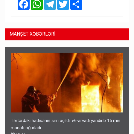
Facebook
WhatsApp
Telegram
Twitter
Share
MANŞET XƏBƏRLƏRİ
Tərtərdəki hadisənin sirri açıldı: Ər-arvadı yandırıb 15 min
manatı oğurladı