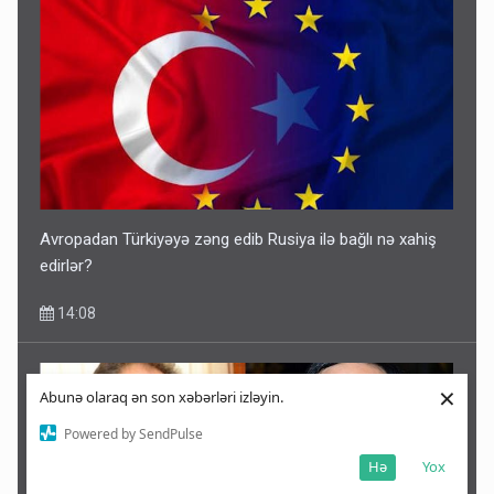
Avropadan Türkiyəyə zəng edib Rusiya ilə bağlı nə xahiş
edirlər?
14:08
×
Abunə olaraq ən son xəbərləri izləyin.
Powered by SendPulse
Hə
Yox