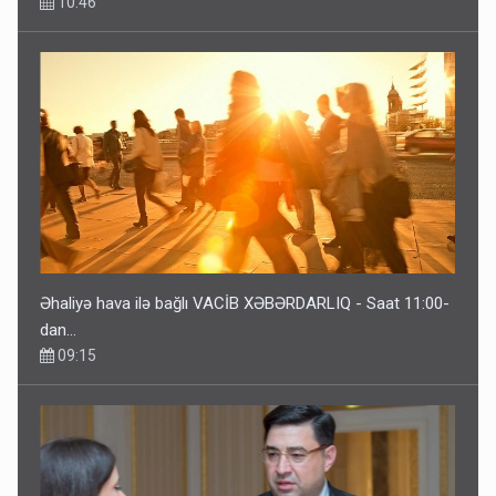
10:46
Əhaliyə hava ilə bağlı VACİB XƏBƏRDARLIQ - Saat 11:00-
dan…
09:15