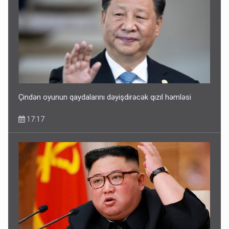
Çindən oyunun qaydalarını dəyişdirəcək qızıl həmləsi
17:17