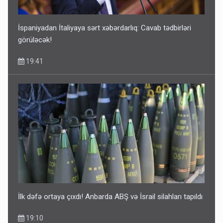
14:07
İspaniyadan İtaliyaya sərt xəbərdarlıq: Cavab tədbirləri
görüləcək!
19:41
Media və Yayım Şurasına əlavə hüquq və vəzifələr verilib
13:24
İlk dəfə ortaya çıxdı! Anbarda ABŞ və İsrail silahları tapıldı
19:10