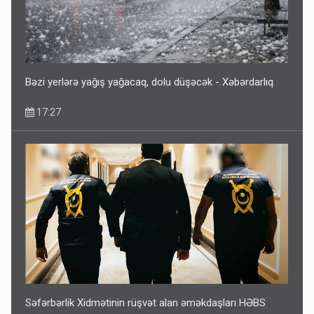
Bəzi yerlərə yağış yağacaq, dolu düşəcək - Xəbərdarlıq
17:27
Səfərbərlik Xidmətinin rüşvət alan əməkdaşları HƏBS