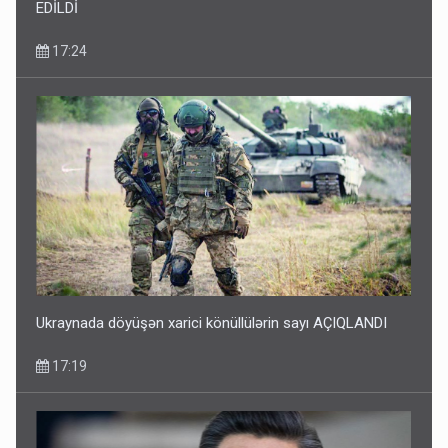
EDİLDİ
17:24
Ukraynada döyüşən xarici könüllülərin sayı AÇIQLANDI
17:19