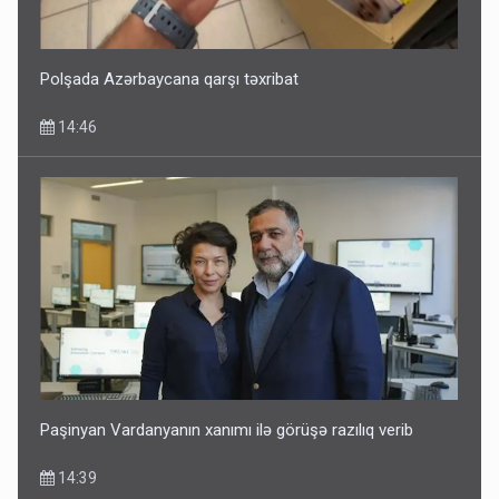
Polşada Azərbaycana qarşı təxribat
14:46
Paşinyan Vardanyanın xanımı ilə görüşə razılıq verib
14:39