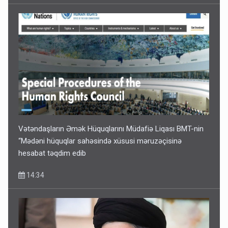
Vətəndaşların Əmək Hüquqlarını Müdafiə Liqası BMT-nin
“Mədəni hüquqlar sahəsində xüsusi məruzəçisinə
hesabat təqdim edib
14:34