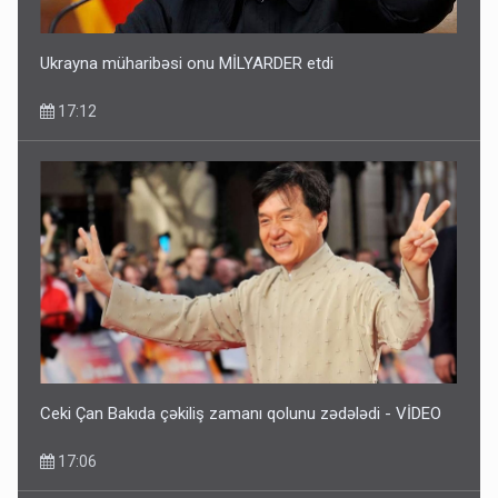
Ukrayna müharibəsi onu MİLYARDER etdi
17:12
Ceki Çan Bakıda çəkiliş zamanı qolunu zədələdi - VİDEO
17:06