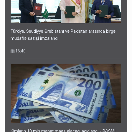
Türkiyə, Səudiyyə Ərəbistanı və Pakistan arasında birgə
müdafiə sazişi imzalandı
16:40
Kimlərin 10 min manat maaş alacağı açıqlandı - RƏSMİ