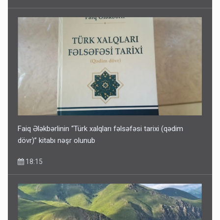
Kartdan karta istədiyiniz qədər köçürmə edə bilərsiniz -
VİDEO
11:06
Faiq Ələkbərlinin “Türk xalqları fəlsəfəsi tarixi (qədim
dövr)” kitabı nəşr olunub
18:15