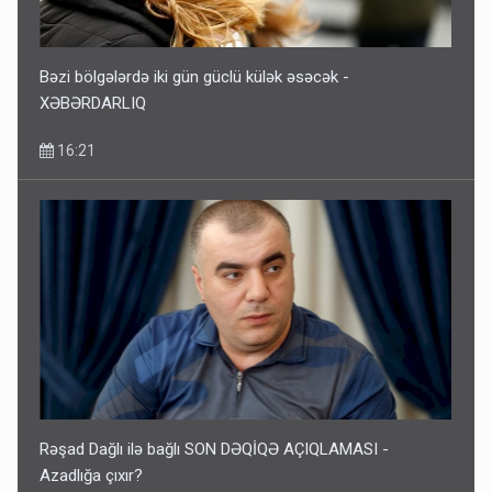
Bəzi bölgələrdə iki gün güclü külək əsəcək -
XƏBƏRDARLIQ
16:21
Rəşad Dağlı ilə bağlı SON DƏQİQƏ AÇIQLAMASI -
Azadlığa çıxır?