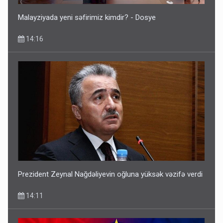
Malayziyada yeni səfirimiz kimdir? - Dosye
14:16
Prezident Zeynal Nağdəliyevin oğluna yüksək vəzifə verdi
14:11