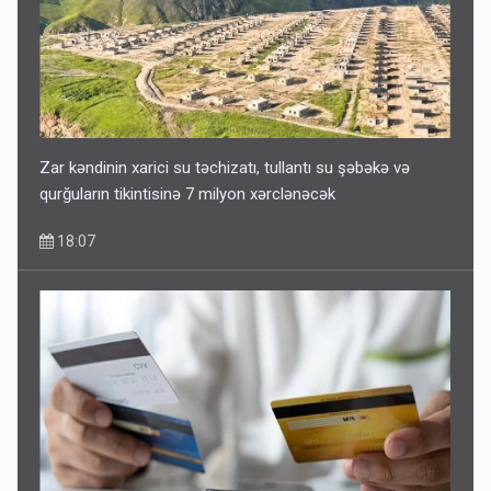
Zar kəndinin xarici su təchizatı, tullantı su şəbəkə və
qurğuların tikintisinə 7 milyon xərclənəcək
18:07