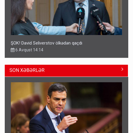
ŞOK! David Seliverstov ölkədən qaçdı
6 Avqust 14:14
SON XƏBƏRLƏR
Geri çağırılan səfir Abel Məhərrəmovun oğludur - DOSYE