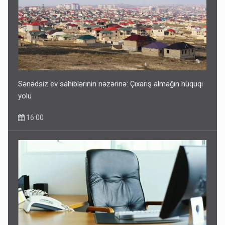
Sənədsiz ev sahiblərinin nəzərinə: Çıxarış almağın hüquqi
yolu
16:00