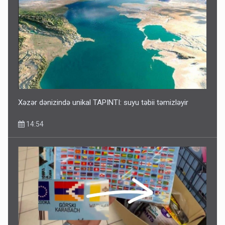
Xəzər dənizində unikal TAPINTI: suyu təbii təmizləyir
14:54