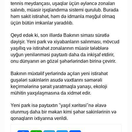
tennis meydançası, uşaqlar üçün əyləncə zonaları
salınıb, müasir işıqlandırma sistemi qurulub. Burada
həm sakit istirahət, həm də idmanla məşğul olmaq
üçün bütün imkanlar yaradılıb.
Qeyd edək ki, son illərdə Bakının siması sürətlə
dəyişir. Yeni park və xiyabanların salınması, mövcud
yaşıllıq və istirahət zonalarının müasir tələblərə
uyğun yenilənməsi paytaxtı daha da inkişaf etdirir,
onu dünyanın ən gözəl şəhərlərindən birinə çevirir.
Bakının müxtəlif yerlərində açılan yeni istirahət
guşələri sakinlərin asudə vaxtlarını səmərəli
keçirmələrinə şərait yaratmaqla yanaşı, ekoloji
mühitin yaxşılaşmasına da xidmət edir.
Yeni park isə paytaxtın "yaşıl xəritəsi"nə əlavə
olunmuş daha bir məkan kimi şəhər sakinlərinin və
qonaqların ixtiyarına verildi.