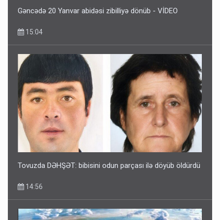
Gəncədə 20 Yanvar abidəsi zibilliyə dönüb - VİDEO
15:04
Tovuzda DƏHŞƏT: bibisini odun parçası ilə döyüb öldürdü
14:56