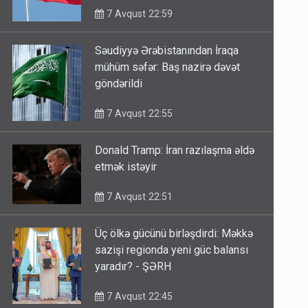
7 Avqust 22:59
Səudiyyə Ərəbistanından İraqa
mühüm səfər: Baş nazirə dəvət
göndərildi
7 Avqust 22:55
Donald Tramp: İran razılaşma əldə
etmək istəyir
7 Avqust 22:51
Üç ölkə gücünü birləşdirdi: Məkkə
sazişi regionda yeni güc balansı
yaradır? - ŞƏRH
7 Avqust 22:45