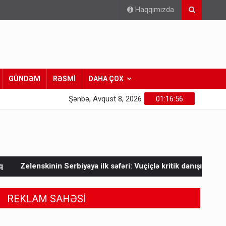
Haqqımızda
GÜNDƏM
RƏSMİ
DAHA ÇOX
Şənbə, Avqust 8, 2026
01:16:58
ya ilk səfəri: Vuçiçlə kritik danışıqlar
Mask Ukraynaya bunu 
REKLAM SAHƏSİ