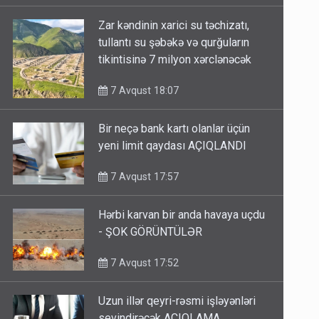
Zar kəndinin xarici su təchizatı,
tullantı su şəbəkə və qurğuların
tikintisinə 7 milyon xərclənəcək
7 Avqust 18:07
Bir neçə bank kartı olanlar üçün
yeni limit qaydası AÇIQLANDI
7 Avqust 17:57
Hərbi karvan bir anda havaya uçdu
- ŞOK GÖRÜNTÜLƏR
7 Avqust 17:52
Uzun illər qeyri-rəsmi işləyənləri
sevindirəcək AÇIQLAMA