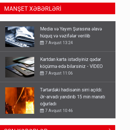
MANŞET XƏBƏRLƏRİ
Kartdan karta istədiyiniz qədər
köçürmə edə bilərsiniz - VİDEO
7 Avqust 11:06
Tərtərdəki hadisənin sirri açıldı:
Ər-arvadı yandırıb 15 min manatı
oğurladı
7 Avqust 10:46
Əhaliyə hava ilə bağlı VACİB
XƏBƏRDARLIQ - Saat 11:00-dan…
7 Avqust 09:15
Gedişi var, dönüşü yox: Bakı-