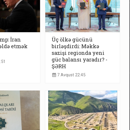
mp: İran
Üç ölkə gücünü
əldə etmək
birləşdirdi: Məkkə
sazişi regionda yeni
güc balansı yaradır? -
:51
ŞƏRH
7 Avqust 22:45