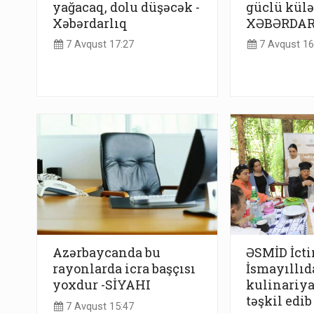
yağacaq, dolu düşəcək -
güclü külə
Xəbərdarlıq
XƏBƏRDAR
7 Avqust 17:27
7 Avqust 16
Azərbaycanda bu
ƏSMİD İcti
rayonlarda icra başçısı
İsmayıllıda
yoxdur -SİYAHI
kulinariya
təşkil edib
7 Avqust 15:47