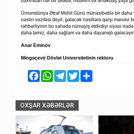
baxımdan hər bir tələbə, müəllim və əməkdaş yaşıl g
Ümumdünya Ətraf Mühit Günü münasibətilə bir daha v
nəslin vəzifəsi deyil, gələcək nəsillərə qarşı mənəvi 
rəhbərliyinin bu sahədə nümayiş etdirdiyi siyasi iradə
daha təmiz, daha sağlam və daha dayanıqlı gələcəyinin
Anar Eminov
Mingəçevir Dövlət Universitetinin rektoru
Facebook
WhatsApp
Telegram
Twitter
Share
OXŞAR XƏBƏRLƏR