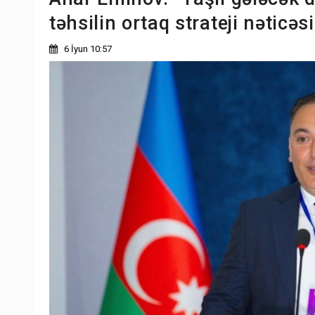
təhsilin ortaq strateji nəticəsi
6 İyun 10:57