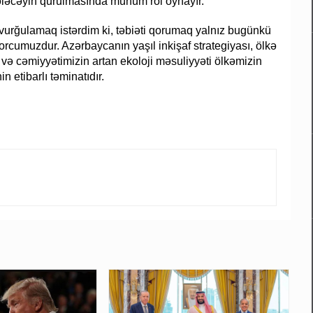
ələcəyin qurulmasında mühüm rol oynayır.
urğulamaq istərdim ki, təbiəti qorumaq yalnız bugünkü
borcumuzdur. Azərbaycanın yaşıl inkişaf strategiyası, ölkə
 və cəmiyyətimizin artan ekoloji məsuliyyəti ölkəmizin
 etibarlı təminatıdır.