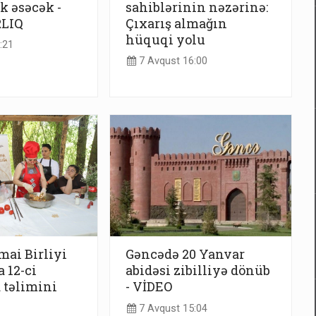
k əsəcək -
sahiblərinin nəzərinə:
LIQ
Çıxarış almağın
hüquqi yolu
:21
7 Avqust 16:00
mai Birliyi
Gəncədə 20 Yanvar
 12-ci
abidəsi zibilliyə dönüb
 təlimini
- VİDEO
7 Avqust 15:04