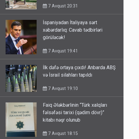
7 Avqust 20:31
İspaniyadan İtaliyaya sərt
xəbərdarlıq: Cavab tədbirləri
görüləcək!
7 Avqust 19:41
İlk dəfə ortaya çıxdı! Anbarda ABŞ
və İsrail silahları tapıldı
7 Avqust 19:10
Faiq Ələkbərlinin “Türk xalqları
fəlsəfəsi tarixi (qədim dövr)”
kitabı nəşr olunub
7 Avqust 18:15