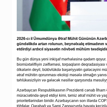
2026-cı il Ümumdünya Ətraf Mühit Gününün Azərba
gündəlikdə artan rolunun, beynəlxalq etimadının 
etdirdiyi ardıcıl siyasətin növbəti mühüm təsdiqidir
Bu gün dünya yeni inkişaf mərhələsinə qədəm qoyur. İql
biomüxtəlifliyin zəifləməsi, torpaqların deqradasiyası 
ölkələrin deyil, bütövlükdə bəşəriyyətin gələcəyini mü
ətraf mühitin qorunması ekoloji məsələ olmağın yanısıra,
təhlükəsizliyin və gələcək nəsillər qarşısında məsuliyy
Azərbaycan Respublikasının Prezidenti cənab İlham
müraciətində qeyd etdiyi kimi, təmiz ətraf mühit və yaş
prioritetlərindən biridir. Azərbaycanın son illərdə COP
töhfələr, Qarabağ və Şərqi Zəngəzurda həyata keçirilən y