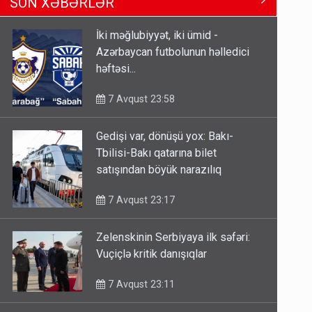
SON XƏBƏRLƏR
Tbilisi-Bakı qatarına bilet
satışından böyük narazılıq
İki məğlubiyyət, iki ümid -
7 Avqust 23:17
Azərbaycan futbolunun həlledici
həftəsi...
Geri çağırılan səfir Abel
Məhərrəmovun oğludur - DOSYE
7 Avqust 23:58
7 Avqust 14:07
Gedişi var, dönüşü yox: Bakı-
Media və Yayım Şurasına əlavə
Tbilisi-Bakı qatarına bilet
hüquq və vəzifələr verilib
satışından böyük narazılıq
7 Avqust 13:24
7 Avqust 23:17
Zelenskinin Serbiyaya ilk səfəri:
Vuçiçlə kritik danışıqlar
7 Avqust 23:11