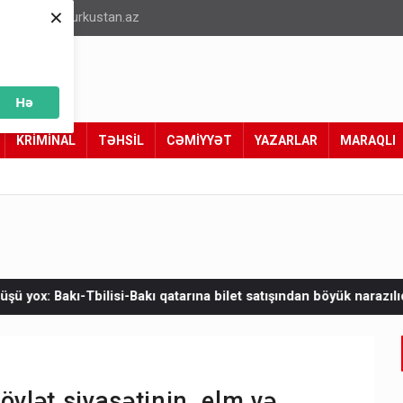
×
info@turkustan.az
Hə
KRİMİNAL
TƏHSİL
CƏMİYYƏT
YAZARLAR
MARAQLI
ı qatarına bilet satışından böyük narazılıq
Zelenskinin Serbiya
övlət siyasətinin, elm və