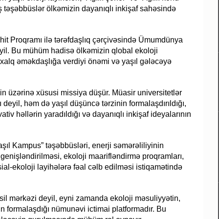
ş təşəbbüslər ölkəmizin dayanıqlı inkişaf sahəsində
Mühit Proqramı ilə tərəfdaşlıq çərçivəsində Ümumdünya
eyil. Bu mühüm hadisə ölkəmizin qlobal ekoloji
əlxalq əməkdaşlığa verdiyi önəmi və yaşıl gələcəyə
in üzərinə xüsusi missiya düşür. Müasir universitetlər
ı deyil, həm də yaşıl düşüncə tərzinin formalaşdırıldığı,
tiv həllərin yaradıldığı və dayanıqlı inkişaf ideyalarının
şıl Kampus” təşəbbüsləri, enerji səmərəliliyinin
genişləndirilməsi, ekoloji maarifləndirmə proqramları,
sial-ekoloji layihələrə fəal cəlb edilməsi istiqamətində
əhsil mərkəzi deyil, eyni zamanda ekoloji məsuliyyətin,
n formalaşdığı nümunəvi ictimai platformadır. Bu