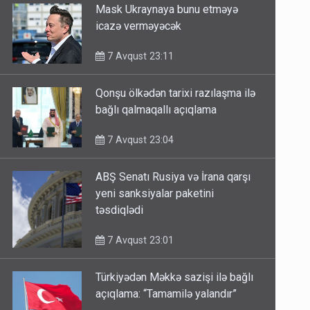
Mask Ukraynaya bunu etməyə
icazə verməyəcək
7 Avqust 23:11
Qonşu ölkədən tarixi razılaşma ilə
bağlı qalmaqallı açıqlama
7 Avqust 23:04
ABŞ Senatı Rusiya və İrana qarşı
yeni sanksiyalar paketini
təsdiqlədi
7 Avqust 23:01
Türkiyədən Məkkə sazişi ilə bağlı
açıqlama: “Tamamilə yalandır”