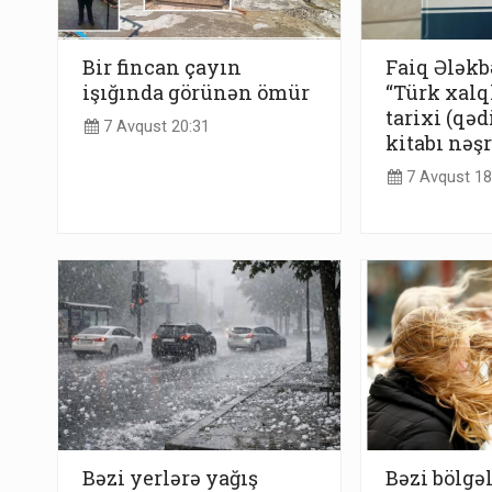
Bir fincan çayın
Faiq Ələkb
işığında görünən ömür
“Türk xalql
tarixi (qəd
7 Avqust 20:31
kitabı nəş
7 Avqust 18
Bəzi yerlərə yağış
Bəzi bölgə