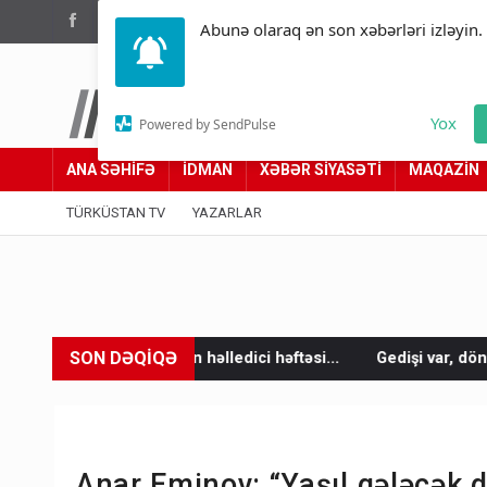
(012) 449 94 05
Abunə olaraq ən son xəbərləri izləyin.
Türküstan.az
Yox
Powered by SendPulse
Adımız yolumuzdur
ANA SƏHİFƏ
İDMAN
XƏBƏR SİYASƏTİ
MAQAZİN
TÜRKÜSTAN TV
YAZARLAR
SON DƏQİQƏ
n həlledici həftəsi...
Gedişi var, dönüşü yox: Bakı-Tbilisi-Bak
Anar Eminov: “Yaşıl gələcək d