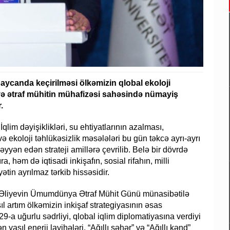
ycanda keçirilməsi ölkəmizin qlobal ekoloji
və ətraf mühitin mühafizəsi sahəsində nümayiş
.
im dəyişiklikləri, su ehtiyatlarının azalması,
və ekoloji təhlükəsizlik məsələləri bu gün təkcə ayrı-ayrı
əyyən edən strateji amillərə çevrilib. Belə bir dövrdə
 həm də iqtisadi inkişafın, sosial rifahın, milli
ətin ayrılmaz tərkib hissəsidir.
 Əliyevin Ümumdünya Ətraf Mühit Günü münasibətilə
ıl artım ölkəmizin inkişaf strategiyasının əsas
29-a uğurlu sədrliyi, qlobal iqlim diplomatiyasına verdiyi
aşıl enerji layihələri, “Ağıllı şəhər” və “Ağıllı kənd”