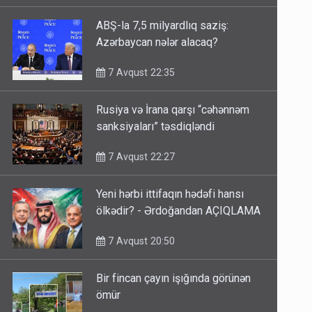
ABŞ-la 7,5 milyardlıq saziş:
Azərbaycan nələr alacaq?
7 Avqust 22:35
Rusiya və İrana qarşı “cəhənnəm
sanksiyaları” təsdiqləndi
7 Avqust 22:27
Yeni hərbi ittifaqın hədəfi hansı
ölkədir? - Ərdoğandan AÇIQLAMA
7 Avqust 20:50
Bir fincan çayın işığında görünən
ömür