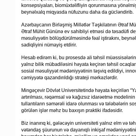
konsepsiyaları, biomüxtəlifliyin qorunmasına yönəlmi
beynəlxalq miqyasda nüfuzunu daha da gücləndirib.
Azərbaycanın Birləşmiş Millətlər Təşkilatının Ətraf 
Ətraf Mühit Gününə ev sahibliyi etməsi də təsadüfi d
məsuliyyətin bölüşdürülməsində fəal iştirakını, beyn
sadiqliyini nümayiş etdirir.
Hesab edirəm ki, bu prosesdə ali təhsil müəssisələrin
yalnız bilik mübadiləsini həyata keçirən təhsil ocaqlar
sosial məsuliyyət mədəniyyətinin təşviq edildiyi, innova
cəmiyyətə qazandırıldığı strateji mərkəzlərdir.
Mingəçevir Dövlət Universitetində həyata keçirilən “Ya
artırılması, rəqəmsal və kağızsız idarəetmə modelinin 
tullantıların səmərəli idarə olunması və tələbələrin so
görülən işlər məhz bu baxışın praktiki ifadəsidir.
Biz inanırıq ki, gələcəyin universiteti yalnız elm və t
vətəndaş şüurunun və dayanıqlı inkişaf mədəniyyətini