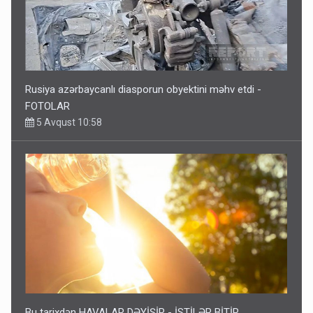
Rusiya azərbaycanlı diasporun obyektini məhv etdi -
FOTOLAR
5 Avqust 10:58
Bu tarixdən HAVALAR DƏYİŞİR - İSTİLƏR BİTİR