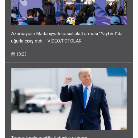
Azərbaycan Mədəniyyəti sosial platforması "Yayfest"də
uğurla çıxış etdi – VİDEO/FOTOLAR
10:23
Tramp: İranla razılığa üstünlük verirəm