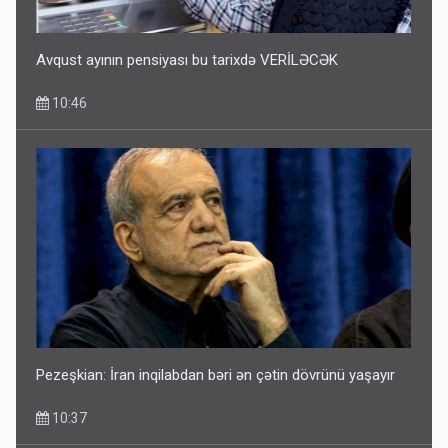
Avqust ayının pensiyası bu tarixdə VERİLƏCƏK
10:46
Pezeşkian: İran inqilabdan bəri ən çətin dövrünü yaşayır
10:37