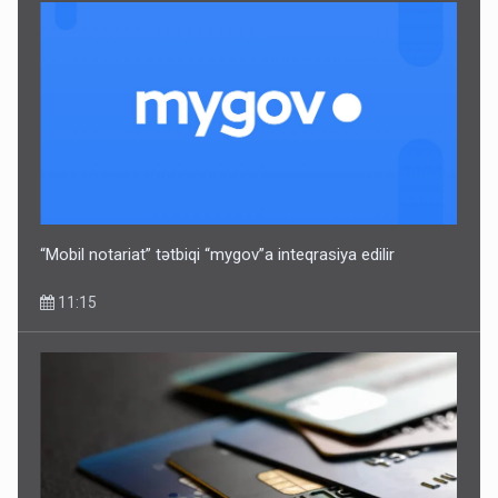
Bu ölkələrə şəxsiyyət vəsiqəsi ilə gedə biləcəksiniz -
SİYAHI
10:53
“Mobil notariat” tətbiqi “mygov”a inteqrasiya edilir
11:15