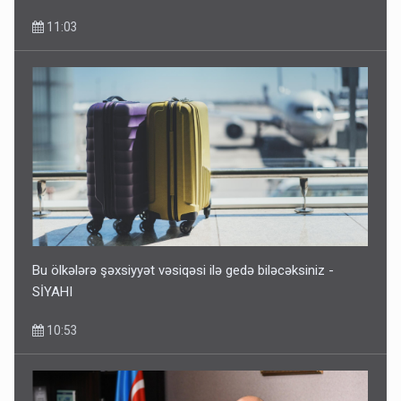
11:03
Bu ölkələrə şəxsiyyət vəsiqəsi ilə gedə biləcəksiniz -
SİYAHI
10:53