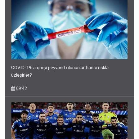
COVID-19-a qarşı peyvənd olunanlar hansı risklə
üzləşirlər?
09:42