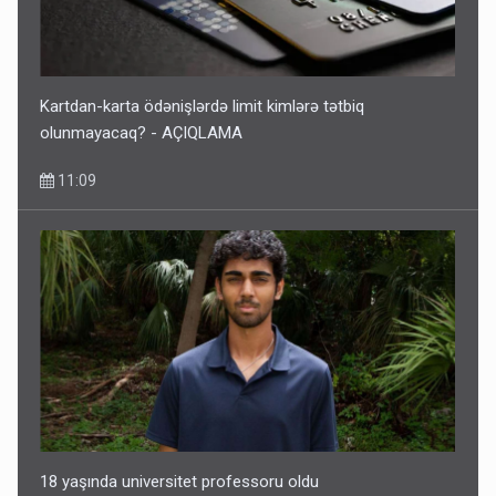
Ərdoğana sui-qəsd planının iştirakçısı detalları açıqladı
5 Avqust 16:56
Kartdan-karta ödənişlərdə limit kimlərə tətbiq
olunmayacaq? - AÇIQLAMA
11:09
Rusiya Azərbaycan vətədaşlarını deport etdi
5 Avqust 11:53
18 yaşında universitet professoru oldu