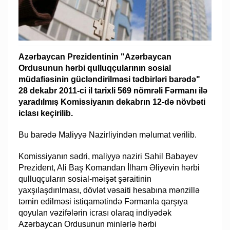
Azərbaycan Prezidentinin "Azərbaycan
Ordusunun hərbi qulluqçularının sosial
müdafiəsinin gücləndirilməsi tədbirləri barədə"
28 dekabr 2011-ci il tarixli 569 nömrəli Fərmanı ilə
yaradılmış Komissiyanın dekabrın 12-də növbəti
iclası keçirilib.
Bu barədə Maliyyə Nazirliyindən məlumat verilib.
Komissiyanın sədri, maliyyə naziri Sahil Babayev
Prezident, Ali Baş Komandan İlham Əliyevin hərbi
qulluqçuların sosial-məişət şəraitinin
yaxşılaşdırılması, dövlət vəsaiti hesabına mənzillə
təmin edilməsi istiqamətində Fərmanla qarşıya
qoyulan vəzifələrin icrası olaraq indiyədək
Azərbaycan Ordusunun minlərlə hərbi