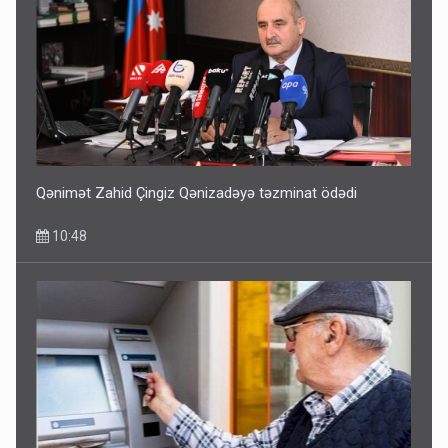
Qənimət Zahid Çingiz Qənizadəyə təzminat ödədi
10:48