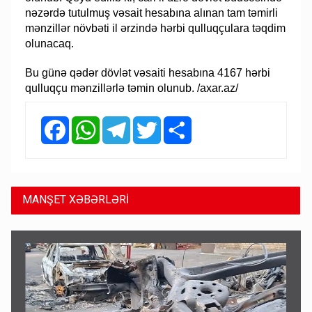
nəzərdə tutulmuş vəsait hesabına alınan tam təmirli
mənzillər növbəti il ərzində hərbi qulluqçulara təqdim
olunacaq.
Bu günə qədər dövlət vəsaiti hesabına 4167 hərbi
qulluqçu mənzillərlə təmin olunub. /axar.az/
Facebook
WhatsApp
Telegram
Twitter
Share
MANŞET XƏBƏRLƏRİ