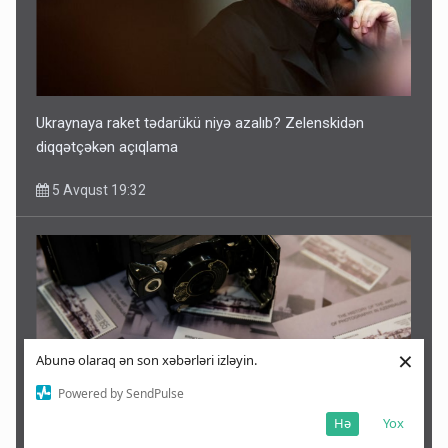
Ukraynaya raket tədarükü niyə azalıb? Zelenskidən
diqqətçəkən açıqlama
5 Avqust 19:32
×
Abunə olaraq ən son xəbərləri izləyin.
Powered by SendPulse
Hə
Yox