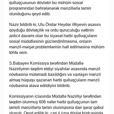
qulluqçusunun dövlətin bu mühüm sosial
proqramından bəhrələnərək mənzillərlə təmin
olunduğunu qeyd edib.
Nazir bildirib ki, Ulu Öndər Heydər Əliyevin əsasını
qoyduğu dövlətçilik və ordu quruculuğu xəttinin
ardıcıl davamı olan bu siyasət hərbi qulluqçuların
sosial müdafiəsinin gücləndirilməsinə, onların
mənzil-məişət problemlərinin həll edilməsinə mühüm
töhfə verir.
S.Babayev Komissiya tərəfindən Müdafiə
Nazirliyinin təqdim etdiyi siyahılar əsasında mənzil
növbəsinə mütəmadi baxıldığını və vaxtaşırı mənzil
almaq hüququ qazanan hərbi qulluqçuların mənzil
növbəsinə əlavə edildiyini bildirib.
Komissiyanın iclasında Müdafiə Nazirliyi tərəfindən
təqdim olunmuş 606 nəfər hərbi qulluqçunun tam
təmirli mənzillərlə təmin olunmasına dair qərar qəbul
olunub. Qeyd edilib ki, cari il üzrə dövlət büdcəsində