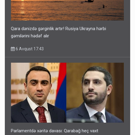
Qara dənizdə gərginlik artır! Rusiya Ukrayna hərbi
gəmilərini hədəf alır
6 Avqust 17:43
Parlamentdə xəritə davası: Qarabağ heç vaxt