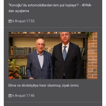
"Koroğlu"da avtomobillərdən kim pul toplayır? - AYNA-
dan açıqlama
6 Avqust 17:55
Elmə və dövlətçiliyə həsr olunmuş ziyalı ömrü
6 Avqust 17:46