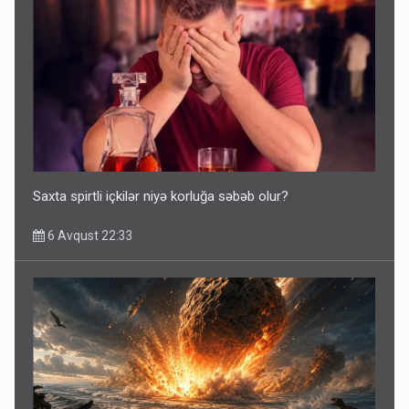
Saxta spirtli içkilər niyə korluğa səbəb olur?
6 Avqust 22:33