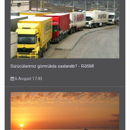
Sürücülərimiz gömrükdə saxlanılıb? - RƏSMİ
6 Avqust 17:43