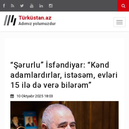
Türküstan.az
Adımız yolumuzdur
“Şərurlu” İsfəndiyar: “Kənd
adamlardırlar, istəsəm, evləri
15 ilə də verə bilərəm”
10 Oktyabr 2025 18:03