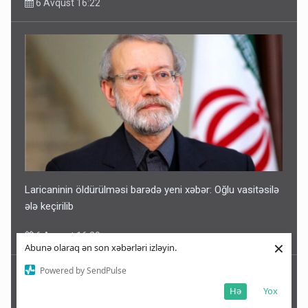
6 Avqust 16:22
Laricaninin öldürülməsi barədə yeni xəbər: Oğlu vasitəsilə
ələ keçirilib
6 Avqust 16:20
×
Abunə olaraq ən son xəbərləri izləyin.
Powered by SendPulse
Hə
Yox