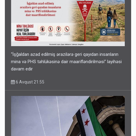
“İşğaldan azad edilmiş ərazilərə geri qayıdan insanların
mina və PHS təhlükəsinə dair maarifləndirilməsi” layihəsi
davam edir
6 Avqust 21:55