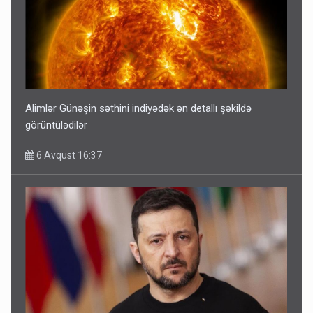
Alimlər Günəşin səthini indiyədək ən detallı şəkildə
görüntülədilər
6 Avqust 16:37