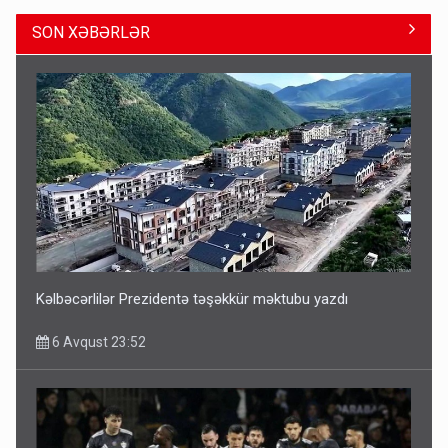
SON XƏBƏRLƏR
ŞOK! David Seliverstov ölkədən qaçdı
6 Avqust 14:14
Kəlbəcərlilər Prezidentə təşəkkür məktubu yazdı
6 Avqust 23:52