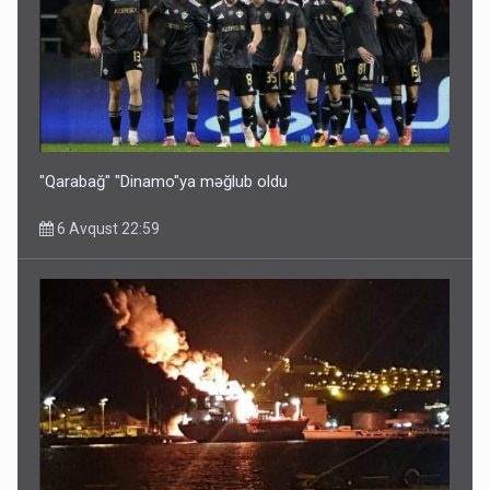
Bu ölkələrə şəxsiyyət vəsiqəsi ilə gedə biləcəksiniz -
SİYAHI
6 Avqust 10:53
"Qarabağ" "Dinamo"ya məğlub oldu
6 Avqust 22:59
Ərdoğana sui-qəsd planının iştirakçısı detalları açıqladı
5 Avqust 16:56