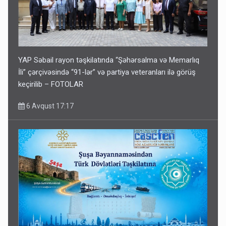
YAP Səbail rayon təşkilatında “Şəhərsalma və Memarlıq
İli” çərçivəsində “91-lər” və partiya veteranları ilə görüş
keçirilib – FOTOLAR
6 Avqust 17:17