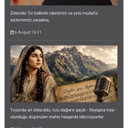
Zelenski: Öz ballistik raketimizi və yeni müdafiə
sistemimizi yaradırıq
6 Avqust 16:31
Toyunda əri öldürüldü, özü dağlara qaçdı - Reyqana həsr
olunduğu düşünülən mahnı haqqında bilinməyənlər