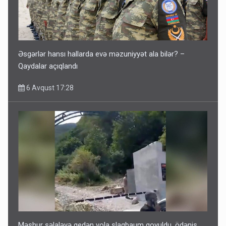
Əsgərlər hansı hallarda evə məzuniyyət ala bilər? –
Qaydalar açıqlandı
6 Avqust 17:28
Məşhur şəlaləyə gedən yola şlaqbaum qoyuldu, ödəniş