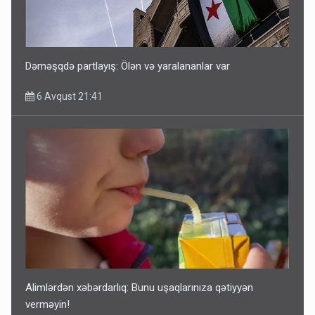
Dəməşqdə partlayış: Ölən və yaralananlar var
6 Avqust 21:41
Alimlərdən xəbərdarlıq: Bunu uşaqlarınıza qətiyyən
verməyin!