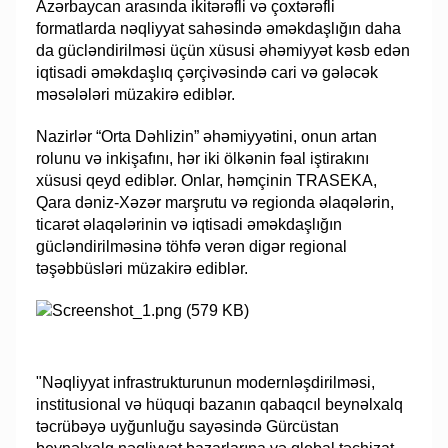
Azərbaycan arasında ikitərəfli və çoxtərəfli
formatlarda nəqliyyat sahəsində əməkdaşlığın daha
da gücləndirilməsi üçün xüsusi əhəmiyyət kəsb edən
iqtisadi əməkdaşlıq çərçivəsində cari və gələcək
məsələləri müzakirə ediblər.
Nazirlər “Orta Dəhlizin” əhəmiyyətini, onun artan
rolunu və inkişafını, hər iki ölkənin fəal iştirakını
xüsusi qeyd ediblər. Onlar, həmçinin TRASEKA,
Qara dəniz-Xəzər marşrutu və regionda əlaqələrin,
ticarət əlaqələrinin və iqtisadi əməkdaşlığın
gücləndirilməsinə töhfə verən digər regional
təşəbbüsləri müzakirə ediblər.
"Nəqliyyat infrastrukturunun modernləşdirilməsi,
institusional və hüquqi bazanın qabaqcıl beynəlxalq
təcrübəyə uyğunluğu sayəsində Gürcüstan