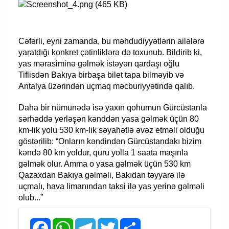
Cəfərli, eyni zamanda, bu məhdudiyyətlərin ailələrə
yaratdığı konkret çətinliklərə də toxunub. Bildirib ki,
yas mərasiminə gəlmək istəyən qardaşı oğlu
Tiflisdən Bakıya birbaşa bilet tapa bilməyib və
Antalya üzərindən uçmaq məcburiyyətində qalıb.
Daha bir nümunədə isə yaxın qohumun Gürcüstanla
sərhəddə yerləşən kənddən yasa gəlmək üçün 80
km-lik yolu 530 km-lik səyahətlə əvəz etməli olduğu
göstərilib: “Onların kəndindən Gürcüstandakı bizim
kəndə 80 km yoldur, quru yolla 1 saata maşınla
gəlmək olur. Amma o yasa gəlmək üçün 530 km
Qazaxdan Bakıya gəlməli, Bakıdan təyyarə ilə
uçmalı, hava limanından taksi ilə yas yerinə gəlməli
olub...”
Facebook
WhatsApp
Telegram
Twitter
Share