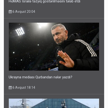
HƏMAS İsrailə təzyiq göstərilməsini tələb etdi
6 Avqust 20:04
Ukrayna mediası Qurbandan nələr yazdı?
6 Avqust 18:14