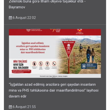
Zelenski buna görə İlham Əliyevə təşəkkür etdi -
Bayramov
6 Avqust 22:02
“İşğaldan azad edilmiş ərazilərə geri qayıdan insanların
mina və PHS təhlükəsinə dair maarifləndirilməsi” layihəsi
davam edir
6 Avqust 21:55