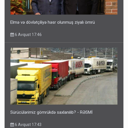
Elmə və dövlətçiliyə həsr olunmuş ziyalı ömrü
6 Avqust 17:46
Sürücülərimiz gömrükdə saxlanılıb? - RƏSMİ
6 Avqust 17:43