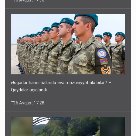
6 Avqust 17:30
Əsgərlər hansı hallarda evə məzuniyyət ala bilər? –
Qaydalar açıqlandı
6 Avqust 17:28