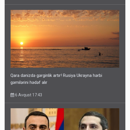
Qara dənizdə gərginlik artır! Rusiya Ukrayna hərbi
gəmilərini hədəf alır
6 Avqust 17:43