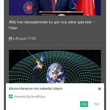
ABŞ-İran danışıqlarından bu gün xoş xəbər gələ bilər –
Fidan
6 Avqust 17:00
×
Abunə olaraq ən son xəbərləri izləyin.
Powered by SendPulse
Hə
Yox
Milyonlarla insanı həyəcanlandıran 12 avqust iddiası!