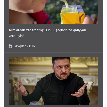
Alimlərdən xəbərdarlıq: Bunu uşaqlarınıza qətiyyən
verməyin!
6 Avqust 21:36