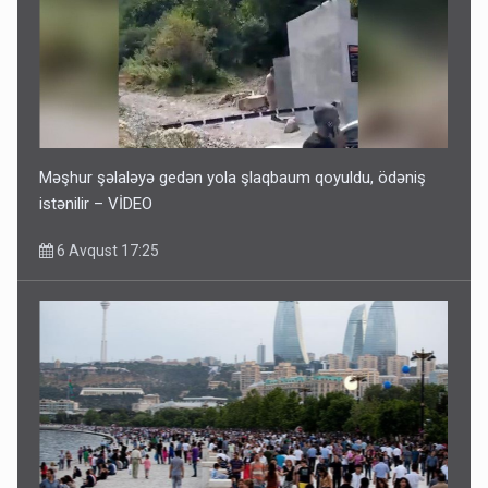
Məşhur şəlaləyə gedən yola şlaqbaum qoyuldu, ödəniş
istənilir – VİDEO
6 Avqust 17:25