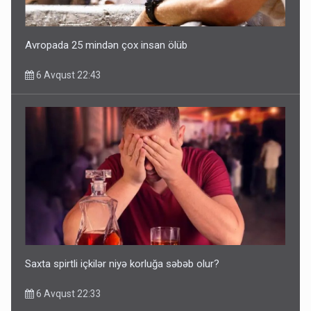
Avropada 25 mindən çox insan ölüb
6 Avqust 22:43
Saxta spirtli içkilər niyə korluğa səbəb olur?
6 Avqust 22:33