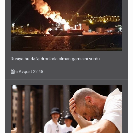
Ərdoğana sui-qəsd planının iştirakçısı detalları açıqladı
5 Avqust 16:56
Rusiya bu dəfə dronlarla alman gəmisini vurdu
6 Avqust 22:48