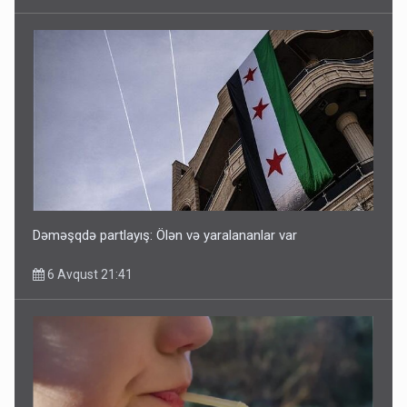
Dəməşqdə partlayış: Ölən və yaralananlar var
6 Avqust 21:41