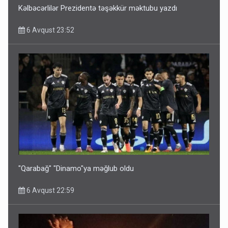
Kəlbəcərlilər Prezidentə təşəkkür məktubu yazdı
6 Avqust 23:52
Bu ölkələrə şəxsiyyət vəsiqəsi ilə gedə biləcəksiniz -
SİYAHI
6 Avqust 10:53
"Qarabağ" "Dinamo"ya məğlub oldu
6 Avqust 22:59