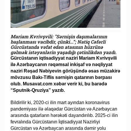
Mariam Kvrivşvili: "Sərnişin daşımalarının
başlanması vacibdir, çünki...”; Natiq Cəfərli
Gürcüstanda vəfat edən atasının hüzrünə
gəlmək istəyənlərin yaşadığı çətinlikdən yazdı.
Gürcüstanın iqtisadiyyat naziri Mariam Kvrivşvili
ilə Azərbaycanın rəqəmsal inkişaf və nəqliyyat
naziri Rəşad Nəbiyevin görüşündə əsas müzakirə
mövzusu Bakı-Tiflis sərnişin qatarının bərpası
olub. Musavat.com xəbər verir ki, bu barədə
“Sputnik-Qruziya” yazıb.
Bildirilir ki, 2020-ci ilin mart ayından koronavirus
pandemiyası ilə əlaqədar Gürcüstan və Azərbaycan
arasında qatarların hərəkəti dayandırılıb. 2025-ci ilin
fevralında Gürcüstanın İqtisadiyyat Nazirliyi
Gürcüstan və Azərbaycan arasında dəmir yolu