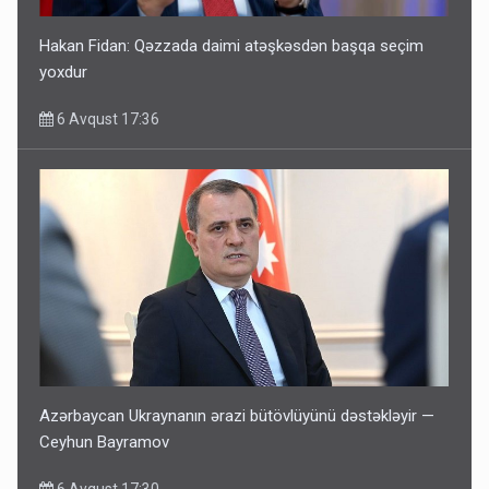
Hakan Fidan: Qəzzada daimi atəşkəsdən başqa seçim
yoxdur
6 Avqust 17:36
Azərbaycan Ukraynanın ərazi bütövlüyünü dəstəkləyir —
Ceyhun Bayramov