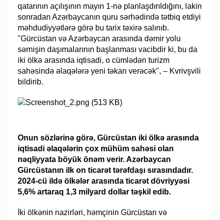
qatarının açılışının mayın 1-nə planlaşdırıldığını, lakin
sonradan Azərbaycanın quru sərhədində tətbiq etdiyi
məhdudiyyətlərə görə bu tarix təxirə salınıb.
"Gürcüstan və Azərbaycan arasında dəmir yolu
sərnişin daşımalarının başlanması vacibdir ki, bu da
iki ölkə arasında iqtisadi, o cümlədən turizm
sahəsində əlaqələrə yeni təkan verəcək", – Kvrivşvili
bildirib.
Onun sözlərinə görə, Gürcüstan iki ölkə arasında
iqtisadi əlaqələrin çox mühüm sahəsi olan
nəqliyyata böyük önəm verir. Azərbaycan
Gürcüstanın ilk on ticarət tərəfdaşı sırasındadır.
2024-cü ildə ölkələr arasında ticarət dövriyyəsi
5,6% artaraq 1,3 milyard dollar təşkil edib.
İki ölkənin nazirləri, həmçinin Gürcüstan və