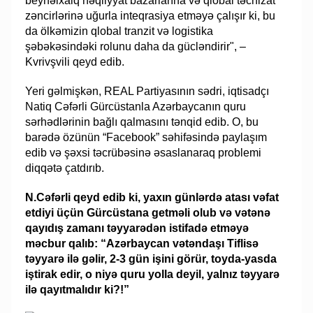
beynəlxalq nəqliyyat bazarlarına və qlobal təchizat
zəncirlərinə uğurla inteqrasiya etməyə çalışır ki, bu
da ölkəmizin qlobal tranzit və logistika
şəbəkəsindəki rolunu daha da gücləndirir", –
Kvrivşvili qeyd edib.
Yeri gəlmişkən, REAL Partiyasının sədri, iqtisadçı
Natiq Cəfərli Gürcüstanla Azərbaycanın quru
sərhədlərinin bağlı qalmasını tənqid edib. O, bu
barədə özünün “Facebook” səhifəsində paylaşım
edib və şəxsi təcrübəsinə əsaslanaraq problemi
diqqətə çatdırıb.
N.Cəfərli qeyd edib ki, yaxın günlərdə atası vəfat
etdiyi üçün Gürcüstana getməli olub və vətənə
qayıdış zamanı təyyarədən istifadə etməyə
məcbur qalıb: “Azərbaycan vətəndaşı Tiflisə
təyyarə ilə gəlir, 2-3 gün işini görür, toyda-yasda
iştirak edir, o niyə quru yolla deyil, yalnız təyyarə
ilə qayıtmalıdır ki?!”