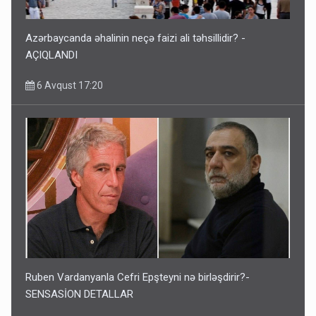
Azərbaycanda əhalinin neçə faizi ali təhsillidir? -
AÇIQLANDI
6 Avqust 17:20
Ruben Vardanyanla Cefri Epşteyni nə birləşdirir?-
SENSASİON DETALLAR