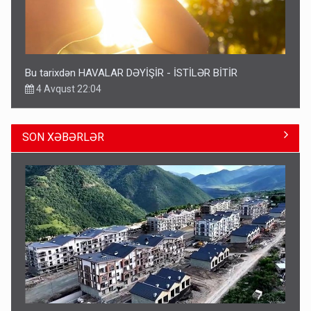
Bu tarixdən HAVALAR DƏYİŞİR - İSTİLƏR BİTİR
4 Avqust 22:04
SON XƏBƏRLƏR
ŞOK! David Seliverstov ölkədən qaçdı
6 Avqust 14:14