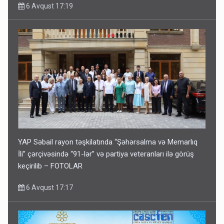
6 Avqust 17:19
YAP Səbail rayon təşkilatında “Şəhərsalma və Memarlıq
İli” çərçivəsində “91-lər” və partiya veteranları ilə görüş
keçirilib – FOTOLAR
6 Avqust 17:17