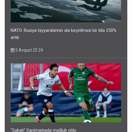
NATO: Rusiya təyyarələrinin ələ keçirilməsi bir ildə 250%
artıb
5 Avqust 23:24
"Sabah" Danimarkada məğlub oldu