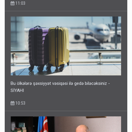
11:03
Rusiya Azərbaycan vətədaşlarını deport etdi
5 Avqust 11:53
Bu ölkələrə şəxsiyyət vəsiqəsi ilə gedə biləcəksiniz -
SİYAHI
10:53