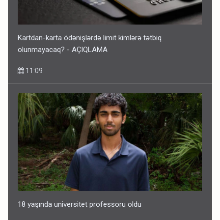
Bu ölkələrə şəxsiyyət vəsiqəsi ilə gedə biləcəksiniz -
SİYAHI
10:53
Kartdan-karta ödənişlərdə limit kimlərə tətbiq
olunmayacaq? - AÇIQLAMA
11:09
Ərdoğana sui-qəsd planının iştirakçısı detalları açıqladı
5 Avqust 16:56
18 yaşında universitet professoru oldu