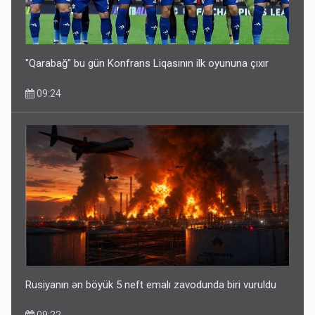
"Qarabağ" bu gün Konfrans Liqasının ilk oyununa çıxır
09:24
Rusiyanın ən böyük 5 neft emalı zavodunda biri vuruldu
09:22