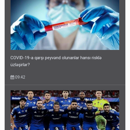
COVID-19-a qarşı peyvənd olunanlar hansı risklə
üzləşirlər?
09:42