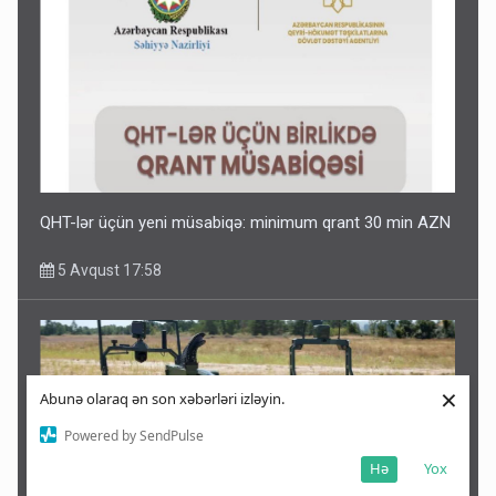
QHT-lər üçün yeni müsabiqə: minimum qrant 30 min AZN
5 Avqust 17:58
×
Abunə olaraq ən son xəbərləri izləyin.
Powered by SendPulse
Hə
Yox