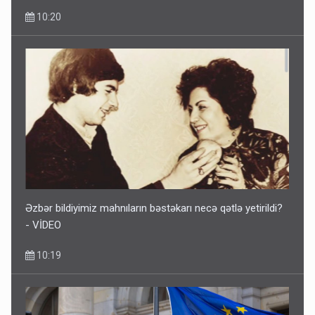
10:20
Əzbər bildiyimiz mahnıların bəstəkarı necə qətlə yetirildi?
- VİDEO
10:19