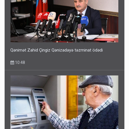
Qənimət Zahid Çingiz Qənizadəyə təzminat ödədi
10:48