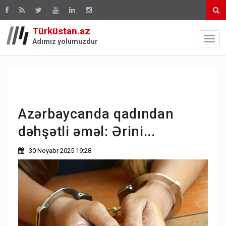
Türküstan.az
Adımız yolumuzdur
Azərbaycanda qadından
dəhşətli əməl: Ərini...
30 Noyabr 2025 19:28