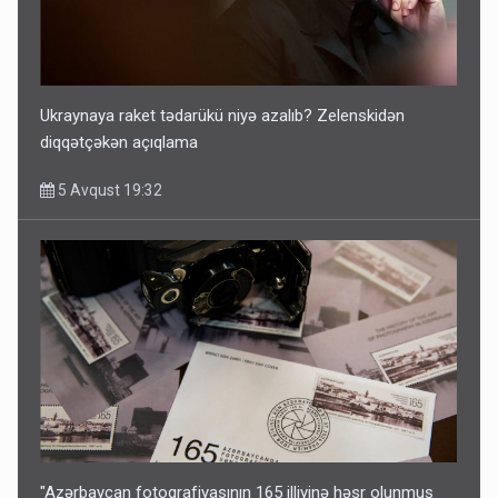
Ukraynaya raket tədarükü niyə azalıb? Zelenskidən
diqqətçəkən açıqlama
5 Avqust 19:32
"Azərbaycan fotoqrafiyasının 165 illiyinə həsr olunmuş