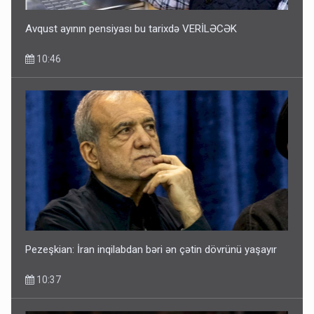
Avqust ayının pensiyası bu tarixdə VERİLƏCƏK
10:46
Pezeşkian: İran inqilabdan bəri ən çətin dövrünü yaşayır
10:37