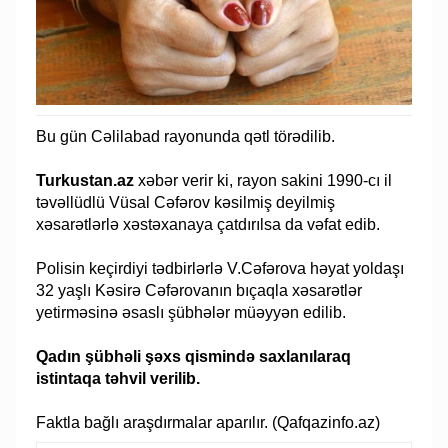
Bu gün Cəlilabad rayonunda qətl törədilib.
Turkustan.az
xəbər verir ki, rayon sakini 1990-cı il
təvəllüdlü Vüsal Cəfərov kəsilmiş deyilmiş
xəsarətlərlə xəstəxanaya çatdırılsa da vəfat edib.
Polisin keçirdiyi tədbirlərlə V.Cəfərova həyat yoldaşı
32 yaşlı Kəsirə Cəfərovanın bıçaqla xəsarətlər
yetirməsinə əsaslı şübhələr müəyyən edilib.
Qadın şübhəli şəxs qismində saxlanılaraq
istintaqa təhvil verilib.
Faktla bağlı araşdırmalar aparılır. (Qafqazinfo.az)