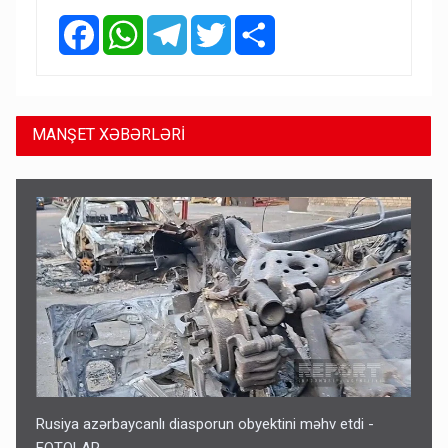
Facebook
WhatsApp
Telegram
Twitter
Share
MANŞET XƏBƏRLƏRİ
Rusiya azərbaycanlı diasporun obyektini məhv etdi -
FOTOLAR