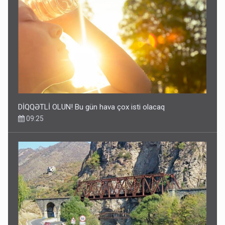
DİQQƏTLİ OLUN! Bu gün hava çox isti olacaq
09:25