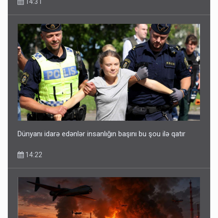
14:31
Dünyanı idarə edənlər insanlığın başını bu şou ilə qatır
14:22