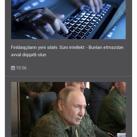
Fırıldaqçıların yeni silahı: Süni intellekt - Bunları etməzdən
əvvəl diqqətli olun
10:56