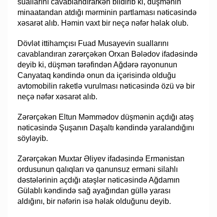
suallarını cavablandırarkən bildirib ki, düşmənin
minaatandan atdığı mərminin partlaması nəticəsində
xəsarət alıb. Həmin vaxt bir neçə nəfər həlak olub.
Dövlət ittihamçısı Fuad Musayevin suallarını
cavablandıran zərərçəkən Orxan Bələdov ifadəsində
deyib ki, düşmən tərəfindən Ağdərə rayonunun
Canyataq kəndində onun da içərisində olduğu
avtomobilin raketlə vurulması nəticəsində özü və bir
neçə nəfər xəsarət alıb.
Zərərçəkən Eltun Məmmədov düşmənin açdığı atəş
nəticəsində Şuşanın Daşaltı kəndində yaralandığını
söyləyib.
Zərərçəkən Muxtar Əliyev ifadəsində Ermənistan
ordusunun qalıqları və qanunsuz erməni silahlı
dəstələrinin açdığı atəşlər nəticəsində Ağdamın
Gülablı kəndində sağ ayağından güllə yarası
aldığını, bir nəfərin isə həlak olduğunu deyib.