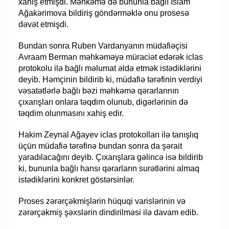
xahiş etmişdi. Məhkəmə də bununla bağlı İslam
Ağakərimova bildiriş göndərməklə onu prosesə
dəvət etmişdi.
Bundan sonra Ruben Vardanyanın müdafiəçisi
Avraam Berman məhkəməyə müraciət edərək iclas
protokolu ilə bağlı məlumat əldə etmək istədiklərini
deyib. Həmçinin bildirib ki, müdafiə tərəfinin verdiyi
vəsatətlərlə bağlı bəzi məhkəmə qərarlarının
çıxarışları onlara təqdim olunub, digərlərinin də
təqdim olunmasını xahiş edir.
Hakim Zeynal Ağayev iclas protokolları ilə tanışlıq
üçün müdafiə tərəfinə bundan sonra da şərait
yaradılacağını deyib. Çıxarışlara gəlincə isə bildirib
ki, bununla bağlı hansı qərarların surətlərini almaq
istədiklərini konkret göstərsinlər.
Proses zərərçəkmişlərin hüquqi varislərinin və
zərərçəkmiş şəxslərin dindirilməsi ilə davam edib.