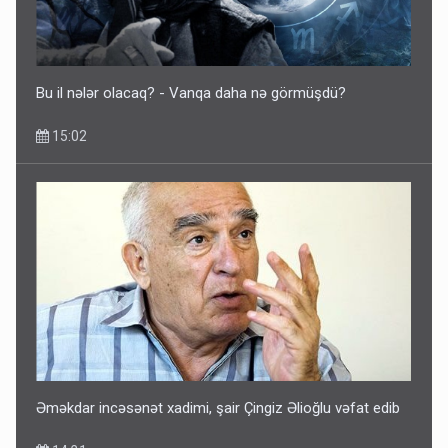
Bu il nələr olacaq? - Vanqa daha nə görmüşdü?
15:02
Əməkdar incəsənət xadimi, şair Çingiz Əlioğlu vəfat edib