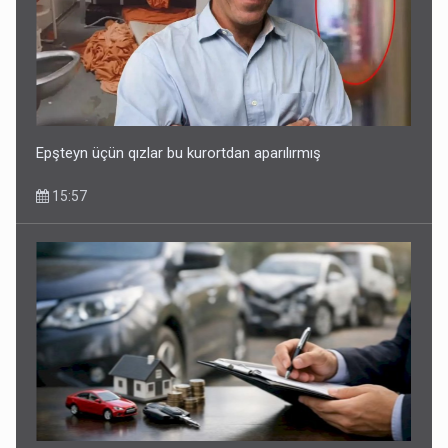
Fırıldaqçıların yeni silahı: Süni intellekt - Bunları etməzdən
əvvəl diqqətli olun
10:56
Epşteyn üçün qızlar bu kurortdan aparılırmış
15:57