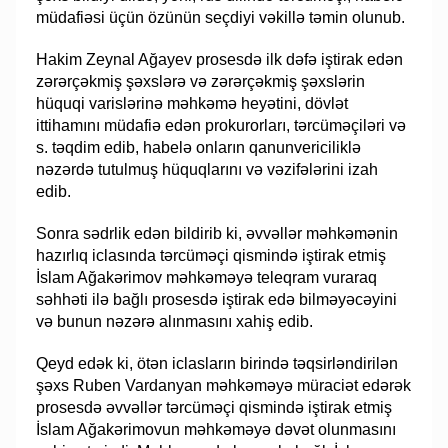
müdafiəsi üçün özünün seçdiyi vəkillə təmin olunub.
Hakim Zeynal Ağayev prosesdə ilk dəfə iştirak edən
zərərçəkmiş şəxslərə və zərərçəkmiş şəxslərin
hüquqi varislərinə məhkəmə heyətini, dövlət
ittihamını müdafiə edən prokurorları, tərcüməçiləri və
s. təqdim edib, habelə onların qanunvericiliklə
nəzərdə tutulmuş hüquqlarını və vəzifələrini izah
edib.
Sonra sədrlik edən bildirib ki, əvvəllər məhkəmənin
hazırlıq iclasında tərcüməçi qismində iştirak etmiş
İslam Ağakərimov məhkəməyə teleqram vuraraq
səhhəti ilə bağlı prosesdə iştirak edə bilməyəcəyini
və bunun nəzərə alınmasını xahiş edib.
Qeyd edək ki, ötən iclasların birində təqsirləndirilən
şəxs Ruben Vardanyan məhkəməyə müraciət edərək
prosesdə əvvəllər tərcüməçi qismində iştirak etmiş
İslam Ağakərimovun məhkəməyə dəvət olunmasını