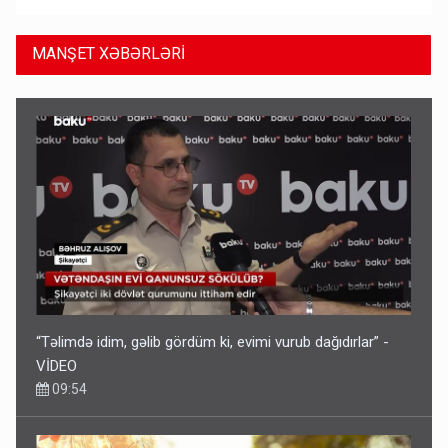
MANŞET XƏBƏRLƏRİ
“Təlimdə idim, gəlib gördüm ki, evimi vurub dağıdırlar” -
VİDEO
09:54