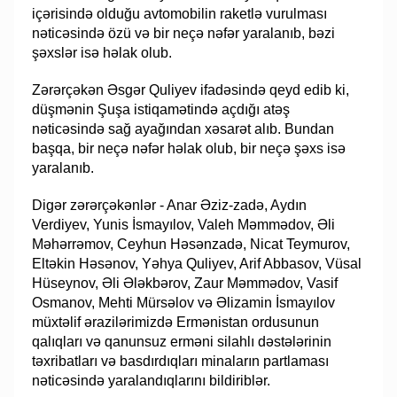
içərisində olduğu avtomobilin raketlə vurulması
nəticəsində özü və bir neçə nəfər yaralanıb, bəzi
şəxslər isə həlak olub.
Zərərçəkən Əsgər Quliyev ifadəsində qeyd edib ki,
düşmənin Şuşa istiqamətində açdığı atəş
nəticəsində sağ ayağından xəsarət alıb. Bundan
başqa, bir neçə nəfər həlak olub, bir neçə şəxs isə
yaralanıb.
Digər zərərçəkənlər - Anar Əziz-zadə, Aydın
Verdiyev, Yunis İsmayılov, Valeh Məmmədov, Əli
Məhərrəmov, Ceyhun Həsənzadə, Nicat Teymurov,
Eltəkin Həsənov, Yəhya Quliyev, Arif Abbasov, Vüsal
Hüseynov, Əli Ələkbərov, Zaur Məmmədov, Vasif
Osmanov, Mehti Mürsəlov və Əlizamin İsmayılov
müxtəlif ərazilərimizdə Ermənistan ordusunun
qalıqları və qanunsuz erməni silahlı dəstələrinin
təxribatları və basdırdıqları minaların partlaması
nəticəsində yaralandıqlarını bildiriblər.