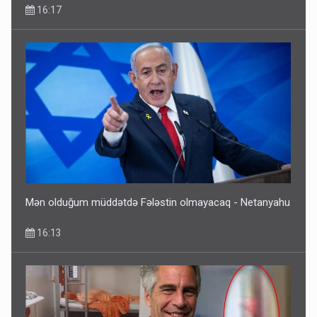
16:17
Dünyanı idarə edənlər insanlığın başını bu şou ilə qatır
14:22
Mən olduğum müddətdə Fələstin olmayacaq - Netanyahu
16:13