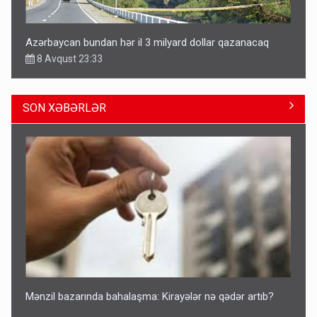
Azərbaycan bundan hər il 3 milyard dollar qazanacaq
8 Avqust 23:33
SON XƏBƏRLƏR
Avtomobil sahiblərinin nəzərinə: Kasko bahalaşır -
SƏBƏBLƏR
15:35
Mənzil bazarında bahalaşma: Kirayələr nə qədər artıb?