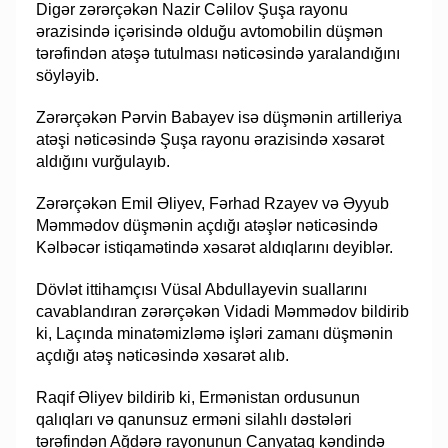
Digər zərərçəkən Nazir Cəlilov Şuşa rayonu
ərazisində içərisində olduğu avtomobilin düşmən
tərəfindən atəşə tutulması nəticəsində yaralandığını
söyləyib.
Zərərçəkən Pərvin Babayev isə düşmənin artilleriya
atəşi nəticəsində Şuşa rayonu ərazisində xəsarət
aldığını vurğulayıb.
Zərərçəkən Emil Əliyev, Fərhad Rzayev və Əyyub
Məmmədov düşmənin açdığı atəşlər nəticəsində
Kəlbəcər istiqamətində xəsarət aldıqlarını deyiblər.
Dövlət ittihamçısı Vüsal Abdullayevin suallarını
cavablandıran zərərçəkən Vidadi Məmmədov bildirib
ki, Laçında minatəmizləmə işləri zamanı düşmənin
açdığı atəş nəticəsində xəsarət alıb.
Raqif Əliyev bildirib ki, Ermənistan ordusunun
qalıqları və qanunsuz erməni silahlı dəstələri
tərəfindən Ağdərə rayonunun Canyataq kəndində