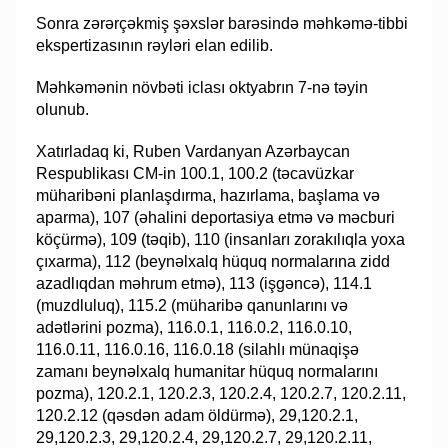
Sonra zərərçəkmiş şəxslər barəsində məhkəmə-tibbi
ekspertizasının rəyləri elan edilib.
Məhkəmənin növbəti iclası oktyabrın 7-nə təyin
olunub.
Xatırladaq ki, Ruben Vardanyan Azərbaycan
Respublikası CM-in 100.1, 100.2 (təcavüzkar
müharibəni planlaşdırma, hazırlama, başlama və
aparma), 107 (əhalini deportasiya etmə və məcburi
köçürmə), 109 (təqib), 110 (insanları zorakılıqla yoxa
çıxarma), 112 (beynəlxalq hüquq normalarına zidd
azadlıqdan məhrum etmə), 113 (işgəncə), 114.1
(muzdluluq), 115.2 (müharibə qanunlarını və
adətlərini pozma), 116.0.1, 116.0.2, 116.0.10,
116.0.11, 116.0.16, 116.0.18 (silahlı münaqişə
zamanı beynəlxalq humanitar hüquq normalarını
pozma), 120.2.1, 120.2.3, 120.2.4, 120.2.7, 120.2.11,
120.2.12 (qəsdən adam öldürmə), 29,120.2.1,
29,120.2.3, 29,120.2.4, 29,120.2.7, 29,120.2.11,