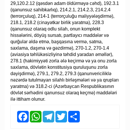
29,120.2.12 (qəsdən adam öldürməyə cəhd), 192.3.1
(qanunsuz sahibkarlıq), 214.2.1, 214.2.3, 214.2.4
(terrorçuluq), 214-1 (terrorçuluğu maliyyələşdirmə),
218.1, 218.2 (cinayətkar birlik yaratma), 228.3
(qanunsuz olaraq odlu silah, onun komplekt
hissələrini, döyüş sursatı, partlayıcı maddələr və
qurğular əldə etmə, başqasına vermə, satma,
saxlama, daşıma və gəzdirmə), 270-1.2, 270-1.4
(aviasiya təhlükəsizliyinə təhdid yaradan əməllər),
278.1 (hakimiyyəti zorla ələ keçirmə və ya onu zorla
saxlama, dövlətin konstitusiya quruluşunu zorla
dəyişdirmə), 279.1, 279.2, 279.3 (qanunvericiliklə
nəzərdə tutulmayan silahlı birləşmələri və ya qrupları
yaratma) və 318.2-ci (Azərbaycan Respublikasının
dövlət sərhədini qanunsuz olaraq keçmə) maddələri
ilə ittiham olunur.
Facebook
WhatsApp
Telegram
Twitter
Share