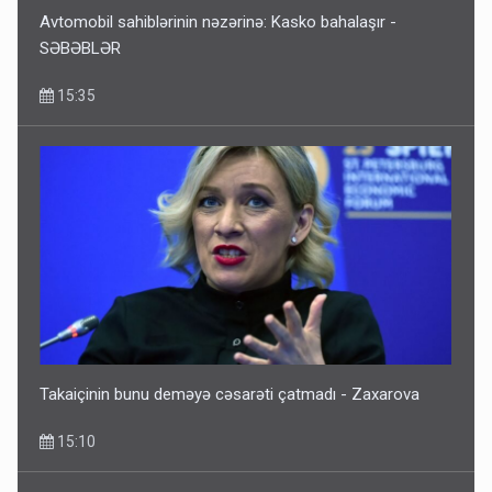
Avtomobil sahiblərinin nəzərinə: Kasko bahalaşır -
SƏBƏBLƏR
15:35
Takaiçinin bunu deməyə cəsarəti çatmadı - Zaxarova
15:10