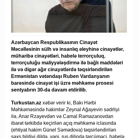
Azərbaycan Respublikasının Cinayət
Məcəlləsinin sülh və insanlıq əleyhinə cinayətlər,
müharibə cinayətləri, habelə terrorçuluq,
terrorçuluğu maliyyələşdirmə ilə bağlı maddələri
ilə və digər ağır cinayətlərdə təqsirləndirilən
Ermənistan vətəndaşı Ruben Vardanyanın
barəsində cinayət işi üzrə məhkəmə prosesi
sentyabrın 30-da davam etdirilib.
Turkustan.az
xəbər verir ki, Bakı Hərbi
Məhkəməsində hakimlər Zeynal Ağayevin sədrliyi
ilə, Anar Rzayevdən və Camal Ramazanovdan
ibarət tərkibdə keçirilən açıq məhkəmə iclasında
(ehtiyat hakim Günel Səmədova) təqsirləndirilən
şəxs bildiyi dildə, yəni, rus dilində tərcüməçi, habelə