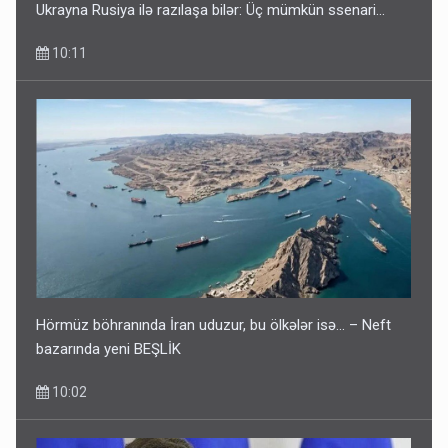
Ukrayna Rusiya ilə razılaşa bilər: Üç mümkün ssenari...
10:11
Hörmüz böhranında İran uduzur, bu ölkələr isə... – Neft
bazarında yeni BEŞLİK
10:02