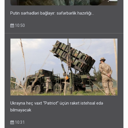
Putin sərhədləri bağlayır: səfərbərlik hazırlığı...
10:50
Ukrayna heç vaxt “Patriot” üçün raket istehsal edə
bilməyəcək
10:31