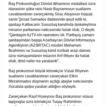
Baş Prokurorluğun Dövlət ittihamının müdafiəsi üzrə
idarəsinin şöbə rəisi Nəsir Bayramovun suallarını
cavablandıran zərərçəkmiş Sirac Abışovun hüquqi
varisi Şirzad Səmədov ifadəsində qeyd edib ki,
qardaşı Kəlbəcərin Susuzluq kəndində tankəleyhinə
minanın partlaması nəticəsində həlak olub. O deyib:
“Qardaşım AzTV-nin operatoru idi. Partlayış zamanı
qardaşımdan başqa Azərbaycan Dövlət İnformasiya
Agentliyinin (AZƏRTAC) müxbiri Məhərrəm
İbrahimov və Susuzluq kənd inzibati ərazi dairəsi
üzrə nümayəndənin müavini Arif Əliyev də həlak
olub, dörd nəfər isə yaralanıb”.
Baş prokurorun böyük köməkçisi Vüsal Əliyevin
suallarını cavablandıran zərərçəkən Elkin
Mirzəhmədov düşmənin açdığı atəşlər nəticəsində
Xocalıda qəlpə yaraları aldığını söyləyib.
Zərərçəkən Rauf Hüseynov Baş prokurorun xüsusi
tapşırıqlar üzrə köməkçisi Tuqay Rəhimlinin