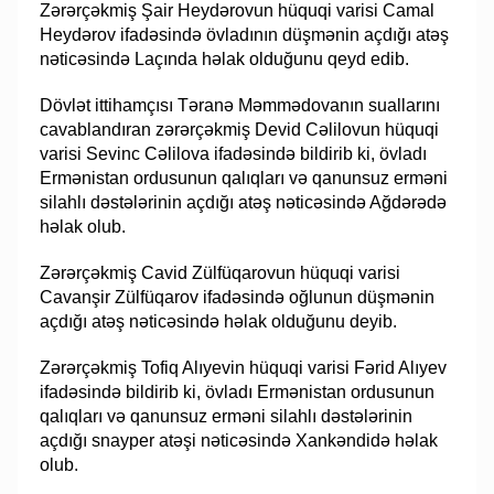
Zərərçəkmiş Şair Heydərovun hüquqi varisi Camal
Heydərov ifadəsində övladının düşmənin açdığı atəş
nəticəsində Laçında həlak olduğunu qeyd edib.
Dövlət ittihamçısı Təranə Məmmədovanın suallarını
cavablandıran zərərçəkmiş Devid Cəlilovun hüquqi
varisi Sevinc Cəlilova ifadəsində bildirib ki, övladı
Ermənistan ordusunun qalıqları və qanunsuz erməni
silahlı dəstələrinin açdığı atəş nəticəsində Ağdərədə
həlak olub.
Zərərçəkmiş Cavid Zülfüqarovun hüquqi varisi
Cavanşir Zülfüqarov ifadəsində oğlunun düşmənin
açdığı atəş nəticəsində həlak olduğunu deyib.
Zərərçəkmiş Tofiq Alıyevin hüquqi varisi Fərid Alıyev
ifadəsində bildirib ki, övladı Ermənistan ordusunun
qalıqları və qanunsuz erməni silahlı dəstələrinin
açdığı snayper atəşi nəticəsində Xankəndidə həlak
olub.