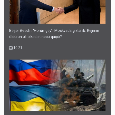
Bəşər Əsədin “Hörümçəy”i Moskvada gizlənib: Rejimin
öldürən əli ölkədən necə qaçıb?
10:21