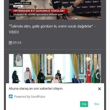
“Təlimdə idim, gəlib gördüm ki, evimi vurub dağıdırlar” -
VİDEO
09:54
×
Abunə olaraq ən son xəbərləri izləyin.
Powered by SendPulse
Hə
Yox
Dörd müsəlman ölkəsi bir araya gəlir: “İslam NATO-su”