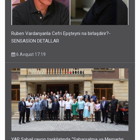
Ruben Vardanyanla Cefri Epşteyni nə birləşdirir?-
SENSASİON DETALLAR
6 Avqust 17:19
YAP Səbail rayon təşkilatında “Şəhərsalma və Memarlıq