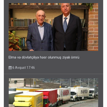
Elmə və dövlətçiliyə həsr olunmuş ziyalı ömrü
6 Avqust 17:46