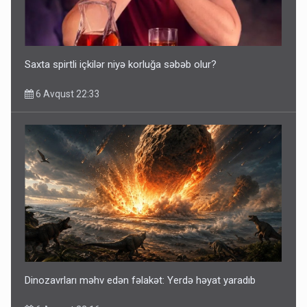
Saxta spirtli içkilər niyə korluğa səbəb olur?
6 Avqust 22:33
Dinozavrları məhv edən fəlakət: Yerdə həyat yaradıb