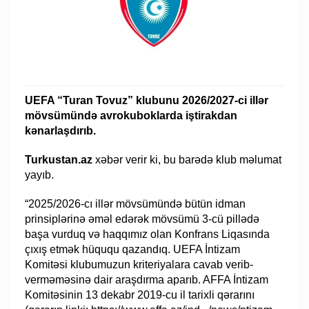
UEFA “Turan Tovuz” klubunu 2026/2027-ci illər
mövsümündə avrokuboklarda iştirakdan
kənarlaşdırıb.
Turkustan.az
xəbər verir ki, bu barədə klub məlumat
yayıb.
“2025/2026-cı illər mövsümündə bütün idman
prinsiplərinə əməl edərək mövsümü 3-cü pillədə
başa vurduq və haqqımız olan Konfrans Liqasında
çıxış etmək hüququ qazandıq. UEFA İntizam
Komitəsi klubumuzun kriteriyalara cavab verib-
verməməsinə dair araşdırma aparıb. AFFA İntizam
Komitəsinin 13 dekabr 2019-cu il tarixli qərarını