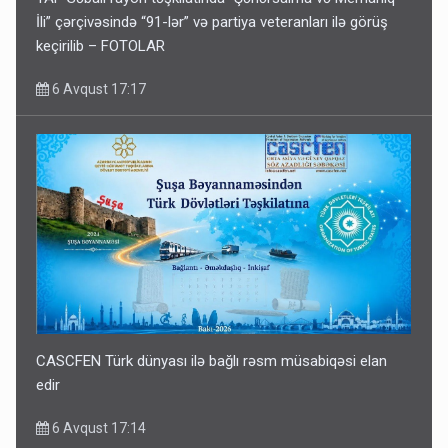
İli” çərçivəsində “91-lər” və partiya veteranları ilə görüş
keçirilib – FOTOLAR
6 Avqust 17:17
CASCFEN Türk dünyası ilə bağlı rəsm müsabiqəsi elan
edir
6 Avqust 17:14