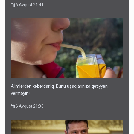
6 Avqust 21:41
Alimlərdən xəbərdarlıq: Bunu uşaqlarınıza qətiyyən
verməyin!
6 Avqust 21:36