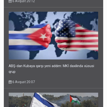
6 Avqust 20:12
ABŞ-dan Kubaya qarşı yeni addım: MKİ daxilində xüsusi
qrup
6 Avqust 20:07