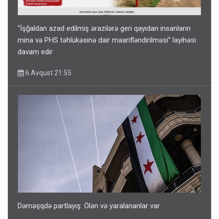
“İşğaldan azad edilmiş ərazilərə geri qayıdan insanların
mina və PHS təhlükəsinə dair maarifləndirilməsi” layihəsi
davam edir
6 Avqust 21:55
Dəməşqdə partlayış: Ölən və yaralananlar var