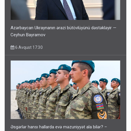
Azərbaycan Ukraynanın ərazi bütövlüyünü dəstəkləyir —
Ceyhun Bayramov
6 Avqust 17:30
Əsgərlər hansı hallarda evə məzuniyyət ala bilər? –