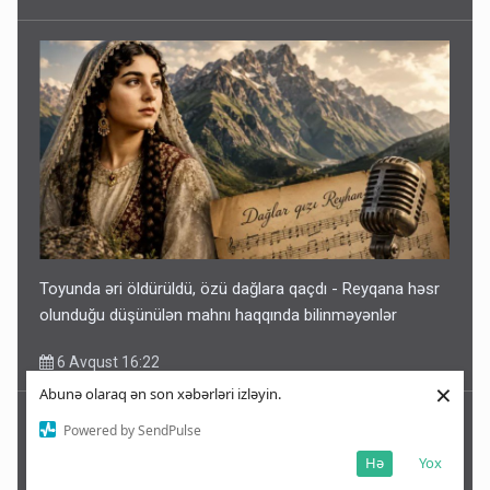
Toyunda əri öldürüldü, özü dağlara qaçdı - Reyqana həsr
olunduğu düşünülən mahnı haqqında bilinməyənlər
6 Avqust 16:22
×
Abunə olaraq ən son xəbərləri izləyin.
Powered by SendPulse
Hə
Yox