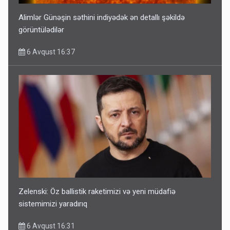
Alimlər Günəşin səthini indiyədək ən detallı şəkildə
görüntülədilər
6 Avqust 16:37
Zelenski: Öz ballistik raketimizi və yeni müdafiə
sistemimizi yaradırıq
6 Avqust 16:31