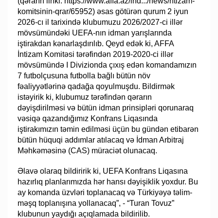
(qərarın linki: https://www.affa.az/ind.../news/ntizam-
komitsinin-qrar/65952) əsas götürən qurum 2 iyun
2026-cı il tarixində klubumuzu 2026/2027-ci illər
mövsümündəki UEFA-nın idman yarışlarında
iştirakdan kənarlaşdırılıb. Qeyd edək ki, AFFA
İntizam Komitəsi tərəfindən 2019-2020-ci illər
mövsümündə I Divizionda çıxış edən komandamızın
7 futbolçusuna futbolla bağlı bütün növ
fəaliyyətlərinə qadağa qoyulmuşdu. Bildirmək
istəyirik ki, klubumuz tərəfindən qərarın
dəyişdirilməsi və bütün idman prinsipləri qorunaraq
vəsiqə qazandığımız Konfrans Liqasında
iştirakımızın təmin edilməsi üçün bu gündən etibarən
bütün hüquqi addımlar atılacaq və İdman Arbitraj
Məhkəməsinə (CAS) müraciət olunacaq.
Əlavə olaraq bildiririk ki, UEFA Konfrans Liqasına
hazırlıq planlarımızda hər hansı dəyişiklik yoxdur. Bu
ay komanda üzvləri toplanacaq və Türkiyəyə təlim-
məşq toplanışına yollanacaq”, - “Turan Tovuz”
klubunun yaydığı açıqlamada bildirilib.