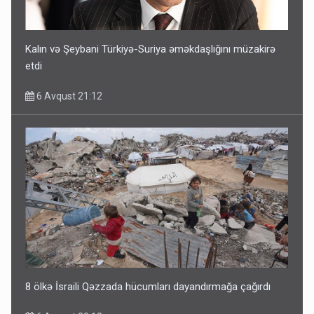
Kalın və Şeybani Türkiyə-Suriya əməkdaşlığını müzakirə
etdi
6 Avqust 21:12
8 ölkə İsraili Qəzzada hücumları dayandırmağa çağırdı