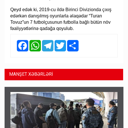
Qeyd edək ki, 2019-cu ildə Birinci Divizionda çıxış
edərkən danışılmış oyunlarla əlaqədar “Turan
Tovuz”un 7 futbolçusunun futbolla bağlı bütün növ
fəaliyyətlərinə qadağa qoyulub.
Facebook
WhatsApp
Telegram
Twitter
Share
MANŞET XƏBƏRLƏRİ