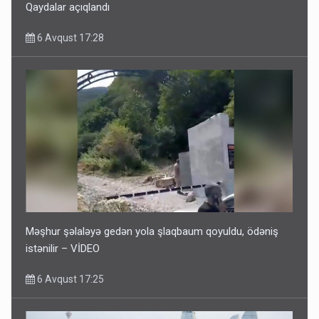
Qaydalar açıqlandı
6 Avqust 17:28
Məşhur şəlaləyə gedən yola şlaqbaum qoyuldu, ödəniş
istənilir – VİDEO
6 Avqust 17:25