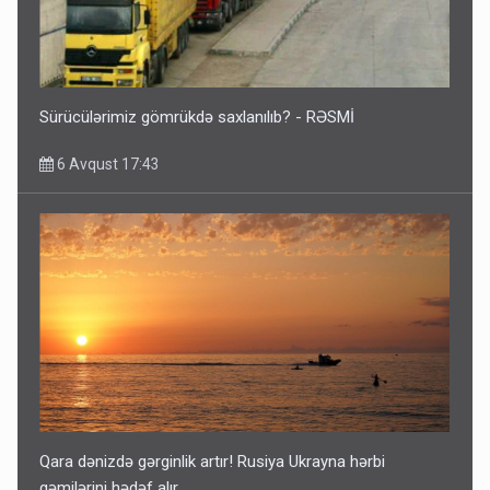
Sürücülərimiz gömrükdə saxlanılıb? - RƏSMİ
6 Avqust 17:43
Qara dənizdə gərginlik artır! Rusiya Ukrayna hərbi
gəmilərini hədəf alır