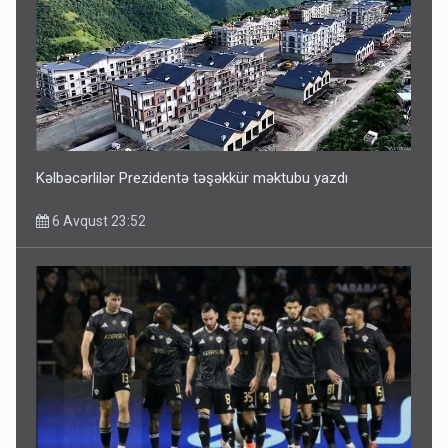
ŞOK! David Seliverstov ölkədən qaçdı
6 Avqust 14:14
Kəlbəcərlilər Prezidentə təşəkkür məktubu yazdı
6 Avqust 23:52
Bu ölkələrə şəxsiyyət vəsiqəsi ilə gedə biləcəksiniz -
SİYAHI