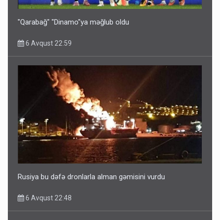
6 Avqust 10:53
"Qarabağ" "Dinamo"ya məğlub oldu
6 Avqust 22:59
Ərdoğana sui-qəsd planının iştirakçısı detalları açıqladı
5 Avqust 16:56
Rusiya bu dəfə dronlarla alman gəmisini vurdu
6 Avqust 22:48