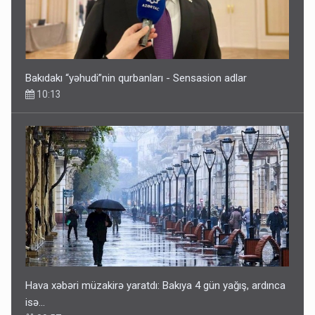
Hava xəbəri müzakirə yaratdı: Bakıya 4 gün yağış, ardınca
isə…
09:57
Bakıda Rusiya-Ukrayna müharibəsi ilə bağlı görüş olub? -