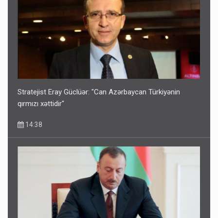
Stratejist Eray Güclüər: "Can Azərbaycan Türkiyənin
qırmızı xəttidir"
14:38