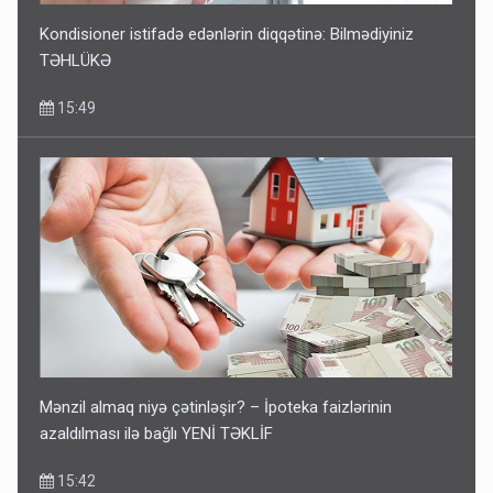
Kondisioner istifadə edənlərin diqqətinə: Bilmədiyiniz
TƏHLÜKƏ
15:49
Mənzil almaq niyə çətinləşir? – İpoteka faizlərinin
azaldılması ilə bağlı YENİ TƏKLİF