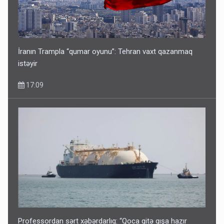
Corab satdığı deyilən qazi ilə bağlı - Daha bir açıqlama
11:40
İranın Trampla “qumar oyunu”: Tehran vaxt qazanmaq
istəyir
17:09
Bakıdakı “yəhudi”nin qurbanları - Sensasion adlar
10:13