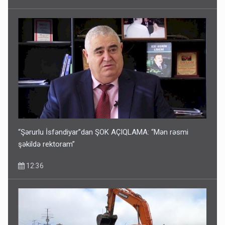
12:41
“Şərurlu İsfəndiyar”dan ŞOK AÇIQLAMA: “Mən rəsmi
şəkildə rektoram”
12:36