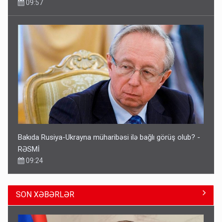
RƏSMİ
09:24
Avtomobil sahiblərinin nəzərinə: Kasko bahalaşır -
SƏBƏBLƏR
9 Avqust 15:35
SON XƏBƏRLƏR