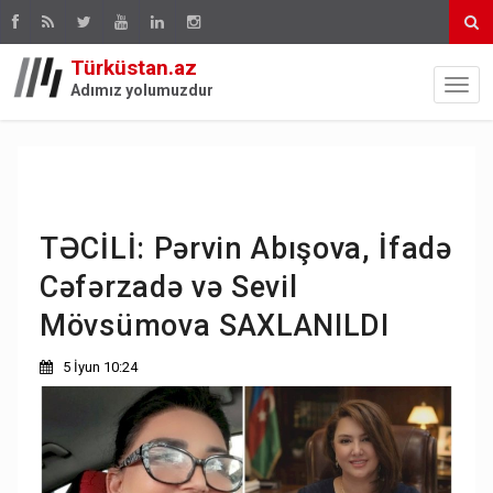
Türküstan.az
Adımız yolumuzdur
TƏCİLİ: Pərvin Abışova, İfadə
Cəfərzadə və Sevil
Mövsümova SAXLANILDI
5 İyun 10:24