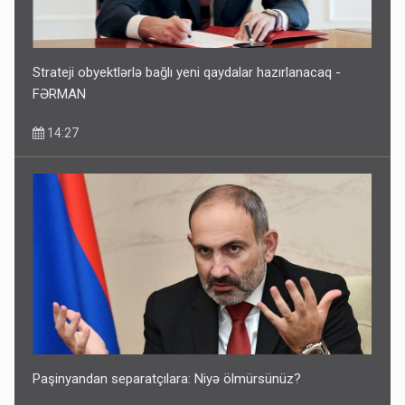
Strateji obyektlərlə bağlı yeni qaydalar hazırlanacaq -
FƏRMAN
14:27
Paşinyandan separatçılara: Niyə ölmürsünüz?