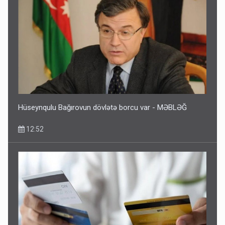
Hüseynqulu Bağırovun dövlətə borcu var - MƏBLƏĞ
12:52