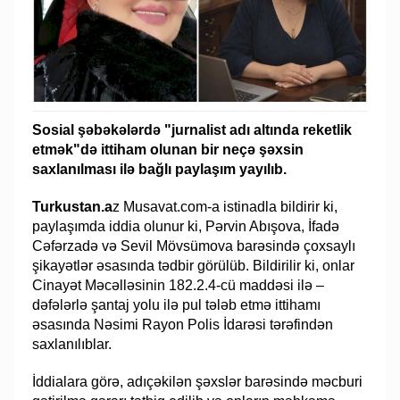
Sosial şəbəkələrdə "jurnalist adı altında reketlik
etmək"də ittiham olunan bir neçə şəxsin
saxlanılması ilə bağlı paylaşım yayılıb.
Turkustan.a
z Musavat.com-a istinadla bildirir ki,
paylaşımda iddia olunur ki, Pərvin Abışova, İfadə
Cəfərzadə və Sevil Mövsümova barəsində çoxsaylı
şikayətlər əsasında tədbir görülüb. Bildirilir ki, onlar
Cinayət Məcəlləsinin 182.2.4-cü maddəsi ilə –
dəfələrlə şantaj yolu ilə pul tələb etmə ittihamı
əsasında Nəsimi Rayon Polis İdarəsi tərəfindən
saxlanılıblar.
İddialara görə, adıçəkilən şəxslər barəsində məcburi