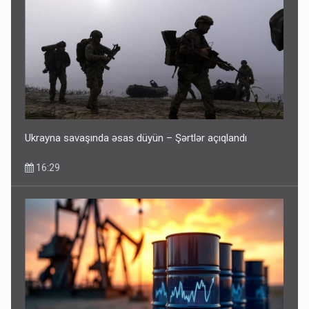
Ukrayna savaşında əsas düyün – Şərtlər açıqlandı
16:29