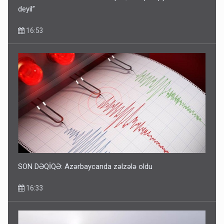
Professordan sərt xəbərdarlıq: “Qoca qitə qışa hazır
deyil”
16:53
SON DƏQİQƏ: Azərbaycanda zəlzələ oldu
16:33