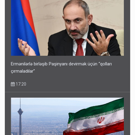
Bu şəxslərin müavinəti LƏĞV EDİLƏCƏK
11:46
Ermənilərlə birləşib Paşinyanı devirmək üçün “qolları
çırmaladılar”
17:20