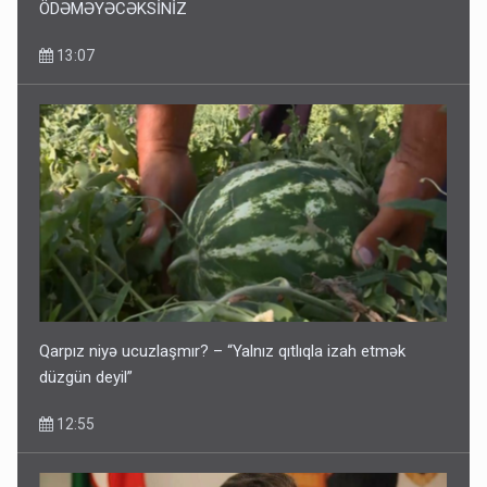
Bu ixtisaslara qəbul olunsanız, təhsil haqqı
ÖDƏMƏYƏCƏKSİNİZ
13:07
Qarpız niyə ucuzlaşmır? – “Yalnız qıtlıqla izah etmək
düzgün deyil”
12:55