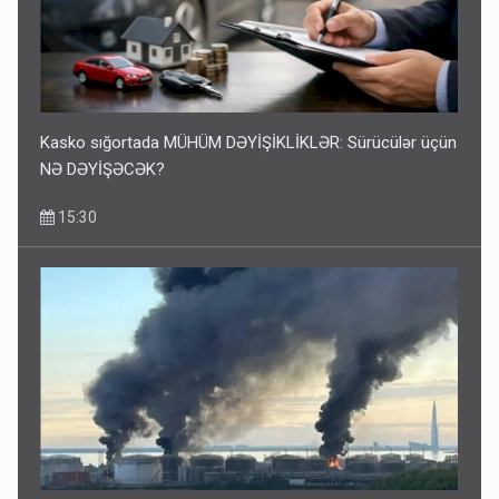
Kasko sığortada MÜHÜM DƏYİŞİKLİKLƏR: Sürücülər üçün
NƏ DƏYİŞƏCƏK?
15:30