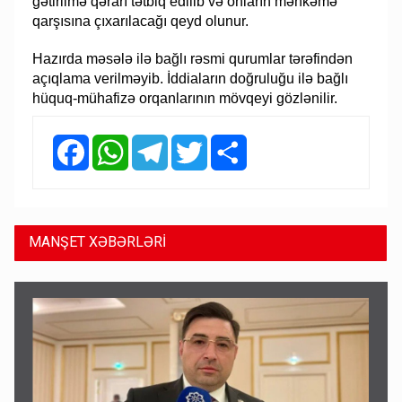
gətirilmə qərarı tətbiq edilib və onların məhkəmə
qarşısına çıxarılacağı qeyd olunur.
Hazırda məsələ ilə bağlı rəsmi qurumlar tərəfindən
açıqlama verilməyib. İddiaların doğruluğu ilə bağlı
hüquq-mühafizə orqanlarının mövqeyi gözlənilir.
Facebook
WhatsApp
Telegram
Twitter
Share
MANŞET XƏBƏRLƏRİ