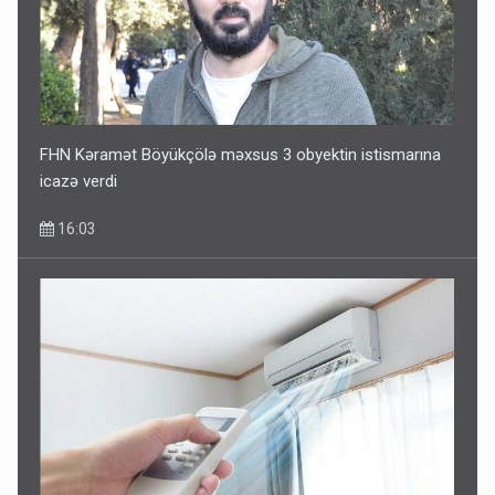
FHN Kəramət Böyükçölə məxsus 3 obyektin istismarına
icazə verdi
16:03