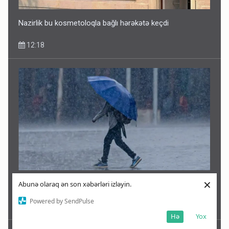
Nazirlik bu kosmetoloqla bağlı hərəkətə keçdi
12:18
×
Abunə olaraq ən son xəbərləri izləyin.
Bu rayonlara leysan yağır - Faktiki HAVA
Powered by SendPulse
Hə
Yox
12:17