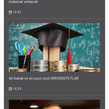
Azərbaycanda yeni mərkəz yaradılır – Prezidentə
məlumat veriləcək
14:43
Ən bahalı və ən ucuz özəl UNİVERSİTETLƏR
14:39