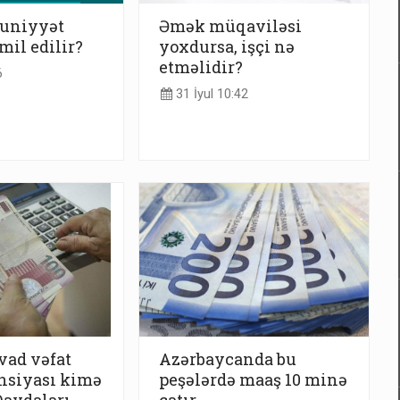
zuniyyət
Əmək müqaviləsi
mil edilir?
yoxdursa, işçi nə
etməlidir?
6
31 İyul 10:42
vad vəfat
Azərbaycanda bu
nsiyası kimə
peşələrdə maaş 10 minə