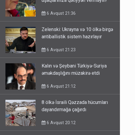
uşaqlarınıza qətiyyən verməyin!
6 Avqust 21:36
Zelenski: Ukrayna və 10 ölkə birgə
antiballistik sistem hazırlayır
6 Avqust 21:23
Kalın və Şeybani Türkiyə-Suriya
əməkdaşlığını müzakirə etdi
6 Avqust 21:12
8 ölkə İsraili Qəzzada hücumları
dayandırmağa çağırdı
6 Avqust 20:12