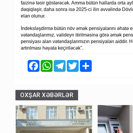
faizinə təsir göstərəcək. Amma bütün hallarda orta ay
dəqiqləşir, daha sonra isə 2025-ci ilin əvvəlində Dövlət
elan olunur.
İndeksləşdirmə bütün növ əmək pensiyalarını əhatə 
vətəndaşlarımız, valideyn itirilməsinə görə əmək pens
pensiyası alan vətəndaşlarımızın pensiyaları aiddir. H
artırılması həyata keçiriləcək".
Facebook
WhatsApp
Telegram
Twitter
Share
OXŞAR XƏBƏRLƏR