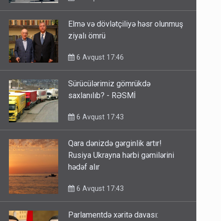
Elmə və dövlətçiliyə həsr olunmuş
ziyalı ömrü
6 Avqust 17:46
Sürücülərimiz gömrükdə
saxlanılıb? - RƏSMİ
6 Avqust 17:43
Qara dənizdə gərginlik artır!
Rusiya Ukrayna hərbi gəmilərini
hədəf alır
6 Avqust 17:43
Parlamentdə xəritə davası: