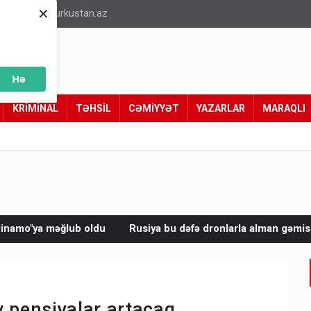
×
info@turkustan.az
Hə
KRİMİNAL
TƏHSİL
CƏMİYYƏT
YAZARLAR
MARAQLI
Rusiya bu dəfə dronlarla alman gəmisini vurdu
Avropada 
v pensiyalar artacaq