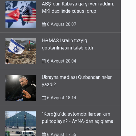
ABŞ-dan Kubaya qarşı yeni addım:
MKİ daxilində xüsusi qrup
6 Avqust 20:07
HƏMAS İsrailə təzyiq
göstərilməsini tələb etdi
6 Avqust 20:04
Ukrayna mediası Qurbandan nələr
yazdı?
6 Avqust 18:14
"Koroğlu"da avtomobillərdən kim
pul toplayır? - AYNA-dan açıqlama
6 Avqust 17:55