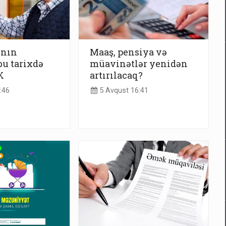
ının
Maaş, pensiya və
bu tarixdə
müavinətlər yenidən
K
artırılacaq?
:46
5 Avqust 16:41