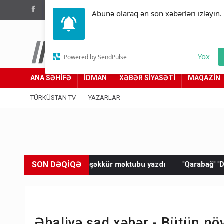
(012) 449 94 05
Abunə olaraq ən son xəbərləri izləyin.
Türküstan.az
Yox
Powered by SendPulse
Adımız yolumuzdur
ANA SƏHİFƏ
İDMAN
XƏBƏR SİYASƏTİ
MAQAZİN
TÜRKÜSTAN TV
YAZARLAR
SON DƏQİQƏ
 təşəkkür məktubu yazdı
"Qarabağ" "Dinamo"ya məğlub oldu
Əhaliyə şad xəbər - Bütün nö