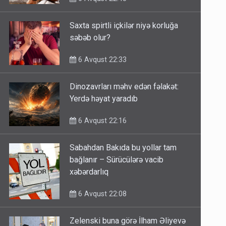
Saxta spirtli içkilər niyə korluğa
səbəb olur?
6 Avqust 22:33
Dinozavrları məhv edən fəlakət:
Yerdə həyat yaradıb
6 Avqust 22:16
Sabahdan Bakıda bu yollar tam
bağlanır – Sürücülərə vacib
xəbərdarlıq
6 Avqust 22:08
Zelenski buna görə İlham Əliyevə