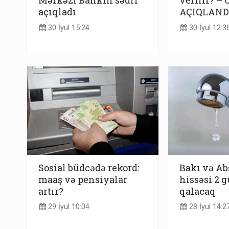
Mərkəzi Bankın sədri
verilir? – 
açıqladı
AÇIQLAND
30 İyul 15:24
30 İyul 12:3
Sosial büdcədə rekord:
Bakı və Ab
maaş və pensiyalar
hissəsi 2 
artır?
qalacaq
29 İyul 10:04
28 İyul 14:2