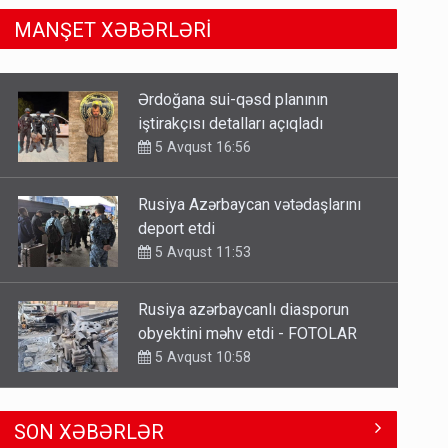
MANŞET XƏBƏRLƏRİ
Rusiya Azərbaycan vətədaşlarını
deport etdi
5 Avqust 11:53
Rusiya azərbaycanlı diasporun
obyektini məhv etdi - FOTOLAR
5 Avqust 10:58
Bu tarixdən HAVALAR DƏYİŞİR -
İSTİLƏR BİTİR
4 Avqust 22:04
ŞOK! David Seliverstov ölkədən
SON XƏBƏRLƏR
qaçdı