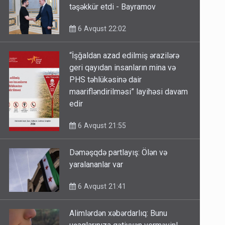
təşəkkür etdi - Bayramov
6 Avqust 22:02
“İşğaldan azad edilmiş ərazilərə
geri qayıdan insanların mina və
PHS təhlükəsinə dair
maarifləndirilməsi” layihəsi davam
edir
6 Avqust 21:55
Dəməşqdə partlayış: Ölən və
yaralananlar var
6 Avqust 21:41
Alimlərdən xəbərdarlıq: Bunu