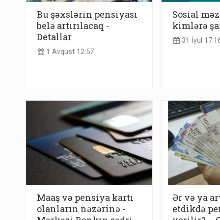
Bu şəxslərin pensiyası
Sosial mə
belə artırılacaq -
kimlərə şa
Detallar
31 İyul 17:1
1 Avqust 12:57
Maaş və pensiya kartı
Ər və ya ar
olanların nəzərinə -
etdikdə pe