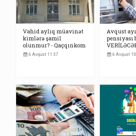
Vahid aylıq müavinət
Avqust ay
kimlərə şamil
pensiyası 
olunmur? - Qaçqınkom
VERİLƏCƏ
6 Avqust 11:37
6 Avqust 10