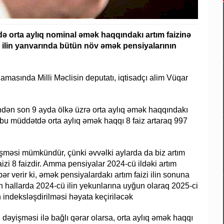
ldə orta aylıq nominal əmək haqqındakı artım faizinə
-ci ilin yanvarında bütün növ əmək pensiyalarının
lamasında Milli Məclisin deputatı, iqtisadçı alim Vüqar
indən son 9 ayda ölkə üzrə orta aylıq əmək haqqındakı
 bu müddətdə orta aylıq əmək haqqı 8 faiz artaraq 997
yişməsi mümkündür, çünki əvvəlki aylarda da biz artım
aizi 8 faizdir. Amma pensiyalar 2024-cü ildəki artım
r verir ki, əmək pensiyalardakı artım faizi ilin sonuna
 hallarda 2024-cü ilin yekunlarına uyğun olaraq 2025-ci
 indeksləşdirilməsi həyata keçiriləcək
 dəyişməsi ilə bağlı qərar olarsa, orta aylıq əmək haqqı