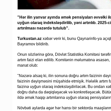
"Hər ilin yanvar ayında əmək pensiyaları əvvəlki i
uyğun olaraq indeksləşdirilib, yəni artırılıb. 2025
artırılması nəzərdə tutulub".
Turkustan.az
xəbər verir ki, bunu Qaynarinfo-ya açıq
Bayramov bildirib.
Onun sözlərinə görə, Dövlət Statistika Komitəsi tərəf
artım faizi elan edilib. Komitənin məlumatına əsasən,
manat olub:
"Nəzərə alsaq ki, ilin sonuna doğru artım faizinin də
faizinin dəyişməsini müşahidə etmişik. Hələlik artım f
faizinə uyğun olaraq indeksləşdiriləcək. Bu ondan xəbə
doğru daha da dəqiqləşəcək və konkretləşəcək. Bütün
ildə əmək haqqı artımlarına uyğun olaraq pensiyaların
Növbəti aylarda əgər hər hansı bir sektorda maaşların