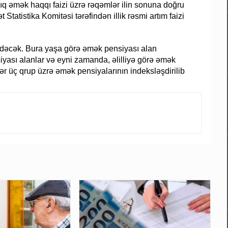
lıq əmək haqqı faizi üzrə rəqəmlər ilin sonuna doğru
 Statistika Komitəsi tərəfindən illik rəsmi artım faizi
edəcək. Bura yaşa görə əmək pensiyası alan
iyası alanlar və eyni zamanda, əlilliyə görə əmək
ər üç qrup üzrə əmək pensiyalarının indeksləşdirilib