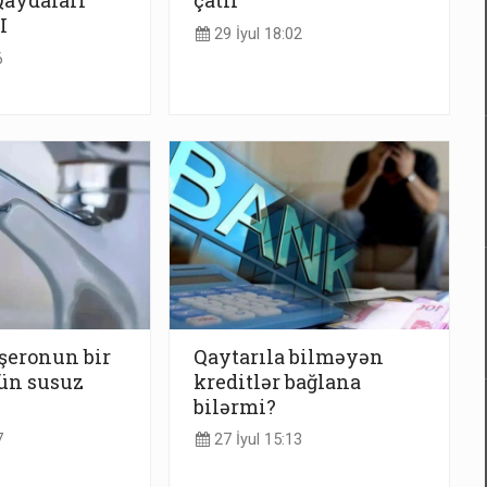
Qaydaları
çatır
I
29 İyul 18:02
6
şeronun bir
Qaytarıla bilməyən
gün susuz
kreditlər bağlana
bilərmi?
7
27 İyul 15:13