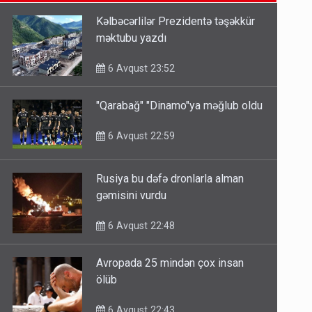
6 Avqust 14:14
Kəlbəcərlilər Prezidentə təşəkkür
məktubu yazdı
Bu ölkələrə şəxsiyyət vəsiqəsi ilə
gedə biləcəksiniz - SİYAHI
6 Avqust 23:52
6 Avqust 10:53
"Qarabağ" "Dinamo"ya məğlub oldu
Ərdoğana sui-qəsd planının
6 Avqust 22:59
iştirakçısı detalları açıqladı
5 Avqust 16:56
Rusiya bu dəfə dronlarla alman
gəmisini vurdu
6 Avqust 22:48
Avropada 25 mindən çox insan
ölüb
6 Avqust 22:43