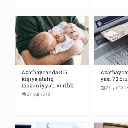
Azərbaycanda 815
Azərbayca
kişiyə atalıq
yaşı 70 olu
məzuniyyəti verildi
27 İyul 13:2
27 İyul 15:10