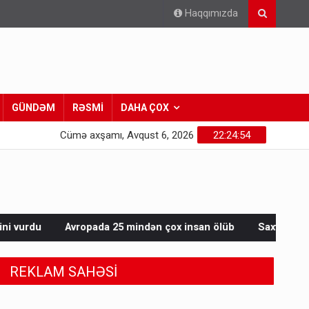
Haqqımızda
GÜNDƏM
RƏSMİ
DAHA ÇOX
Cümə axşamı, Avqust 6, 2026
22:24:56
25 mindən çox insan ölüb
Saxta spirtli içkilər niyə korluğa s
REKLAM SAHƏSİ