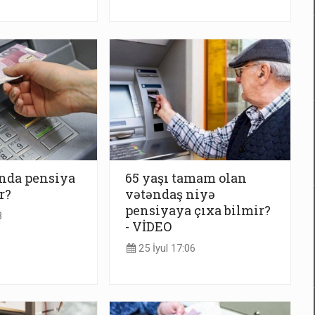
nda pensiya
65 yaşı tamam olan
r?
vətəndaş niyə
pensiyaya çıxa bilmir?
8
- VİDEO
25 İyul 17:06