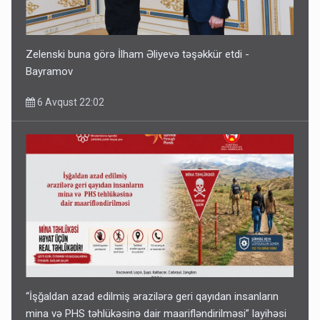
Zelenski buna görə İlham Əliyevə təşəkkür etdi -
Bayramov
6 Avqust 22:02
“İşğaldan azad edilmiş ərazilərə geri qayıdan insanların
mina və PHS təhlükəsinə dair maarifləndirilməsi” layihəsi