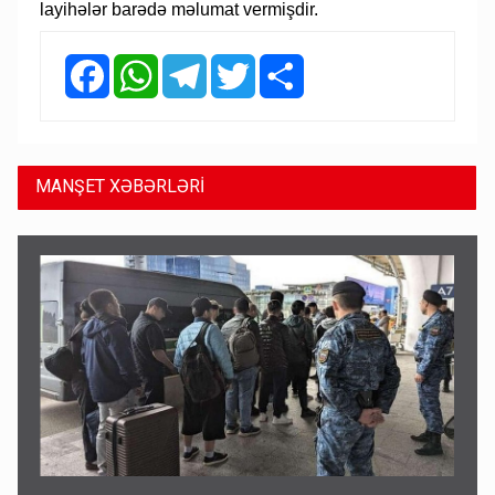
layihələr barədə məlumat vermişdir.
Facebook
WhatsApp
Telegram
Twitter
Share
MANŞET XƏBƏRLƏRİ