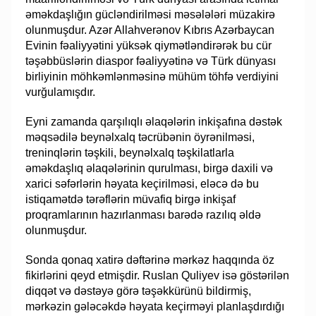
əməkdaşlığın gücləndirilməsi məsələləri müzakirə
olunmuşdur. Azər Allahverənov Kıbrıs Azərbaycan
Evinin fəaliyyətini yüksək qiymətləndirərək bu cür
təşəbbüslərin diaspor fəaliyyətinə və Türk dünyası
birliyinin möhkəmlənməsinə mühüm töhfə verdiyini
vurğulamışdır.
Eyni zamanda qarşılıqlı əlaqələrin inkişafına dəstək
məqsədilə beynəlxalq təcrübənin öyrənilməsi,
treninqlərin təşkili, beynəlxalq təşkilatlarla
əməkdaşlıq əlaqələrinin qurulması, birgə daxili və
xarici səfərlərin həyata keçirilməsi, eləcə də bu
istiqamətdə tərəflərin müvafiq birgə inkişaf
proqramlarının hazırlanması barədə razılıq əldə
olunmuşdur.
Sonda qonaq xatirə dəftərinə mərkəz haqqında öz
fikirlərini qeyd etmişdir. Ruslan Quliyev isə göstərilən
diqqət və dəstəyə görə təşəkkürünü bildirmiş,
mərkəzin gələcəkdə həyata keçirməyi planlaşdırdığı