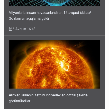
Milyonlarla insanı həyəcanlandıran 12 avqust iddiası!
Gözlənilən açıqlama gəldi
6 Avqust 16:48
Alimlər Günəşin səthini indiyədək ən detallı şəkildə
görüntülədilər