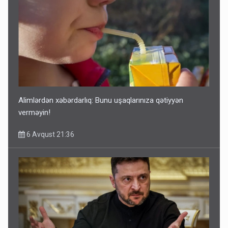
Alimlərdən xəbərdarlıq: Bunu uşaqlarınıza qətiyyən
verməyin!
6 Avqust 21:36