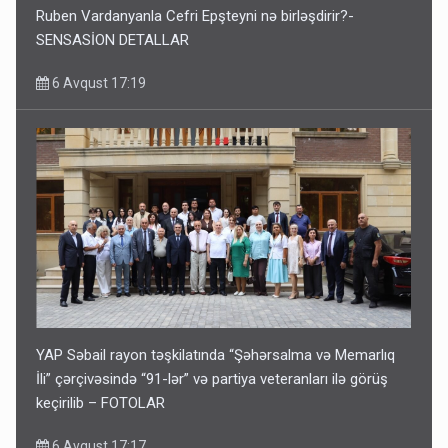
Ruben Vardanyanla Cefri Epşteyni nə birləşdirir?-
SENSASİON DETALLAR
6 Avqust 17:19
YAP Səbail rayon təşkilatında “Şəhərsalma və Memarlıq
İli” çərçivəsində “91-lər” və partiya veteranları ilə görüş
keçirilib – FOTOLAR
6 Avqust 17:17