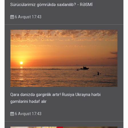
Sürücülərimiz gömrükdə saxlanılıb? - RƏSMİ
6 Avqust 17:43
Qara dənizdə gərginlik artır! Rusiya Ukrayna hərbi
gəmilərini hədəf alır
6 Avqust 17:43