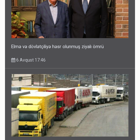
Elmə və dövlətçiliyə həsr olunmuş ziyalı ömrü
6 Avqust 17:46