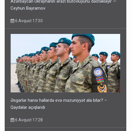
Azərbaycan Ukraynanın ərazi bütövlüyünü dəstəkləyir —
Ceyhun Bayramov
6 Avqust 17:30
Əsgərlər hansı hallarda evə məzuniyyət ala bilər? –
Qaydalar açıqlandı
6 Avqust 17:28