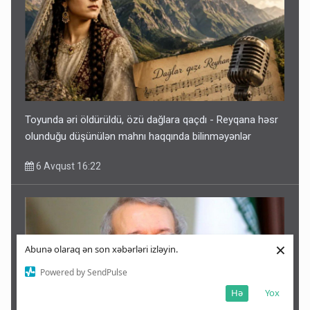
Toyunda əri öldürüldü, özü dağlara qaçdı - Reyqana həsr
olunduğu düşünülən mahnı haqqında bilinməyənlər
6 Avqust 16:22
×
Abunə olaraq ən son xəbərləri izləyin.
Powered by SendPulse
Hə
Yox