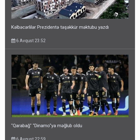
ŞOK! David Seliverstov ölkədən qaçdı
6 Avqust 14:14
Kəlbəcərlilər Prezidentə təşəkkür məktubu yazdı
6 Avqust 23:52
Bu ölkələrə şəxsiyyət vəsiqəsi ilə gedə biləcəksiniz -
SİYAHI
6 Avqust 10:53
"Qarabağ" "Dinamo"ya məğlub oldu
6 Avqust 22:59