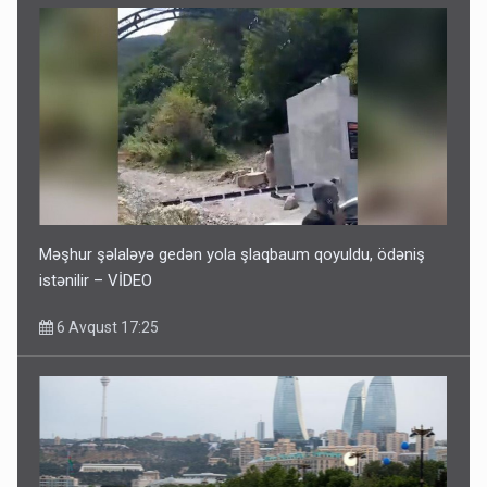
Məşhur şəlaləyə gedən yola şlaqbaum qoyuldu, ödəniş
istənilir – VİDEO
6 Avqust 17:25