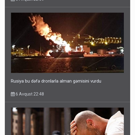
Ərdoğana sui-qəsd planının iştirakçısı detalları açıqladı
5 Avqust 16:56
Rusiya bu dəfə dronlarla alman gəmisini vurdu
6 Avqust 22:48