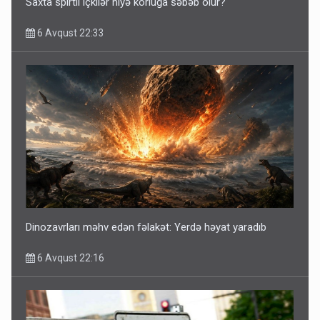
Saxta spirtli içkilər niyə korluğa səbəb olur?
6 Avqust 22:33
Dinozavrları məhv edən fəlakət: Yerdə həyat yaradıb
6 Avqust 22:16