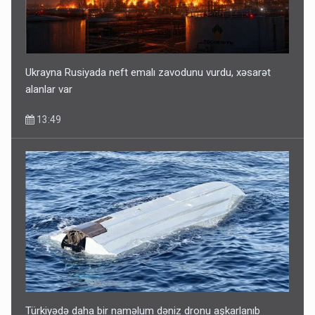
Fırıldaqçıların yeni silahı: Süni intellekt - Bunları etməzdən
əvvəl diqqətli olun
10:56
Ukrayna Rusiyada neft emalı zavodunu vurdu, xəsarət
alanlar var
13:49
“Təlimdə idim, gəlib gördüm ki, evimi vurub dağıdırlar” -
VİDEO
09:54
Türkiyədə daha bir naməlum dəniz dronu aşkarlanıb