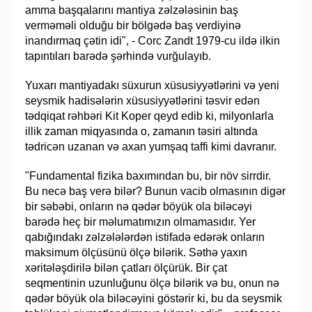
amma başqalarını mantiya zəlzələsinin baş
verməməli olduğu bir bölgədə baş verdiyinə
inandırmaq çətin idi", - Corc Zandt 1979-cu ildə ilkin
tapıntıları barədə şərhində vurğulayıb.
Yuxarı mantiyadakı süxurun xüsusiyyətlərini və yeni
seysmik hadisələrin xüsusiyyətlərini təsvir edən
tədqiqat rəhbəri Kit Koper qeyd edib ki, milyonlarla
illik zaman miqyasında o, zamanın təsiri altında
tədricən uzanan və axan yumşaq taffi kimi davranır.
"Fundamental fizika baxımından bu, bir növ sirrdir.
Bu necə baş verə bilər? Bunun vacib olmasının digər
bir səbəbi, onların nə qədər böyük ola biləcəyi
barədə heç bir məlumatımızın olmamasıdır. Yer
qabığındakı zəlzələlərdən istifadə edərək onların
maksimum ölçüsünü ölçə bilərik. Səthə yaxın
xəritələşdirilə bilən çatları ölçürük. Bir çat
seqmentinin uzunluğunu ölçə bilərik və bu, onun nə
qədər böyük ola biləcəyini göstərir ki, bu da seysmik