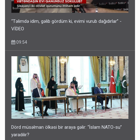
“Təlimdə idim, gəlib gördüm ki, evimi vurub dağıdırlar” -
VİDEO
09:54
Dörd müsəlman ölkəsi bir araya gəlir: “İslam NATO-su”
yaradılır?