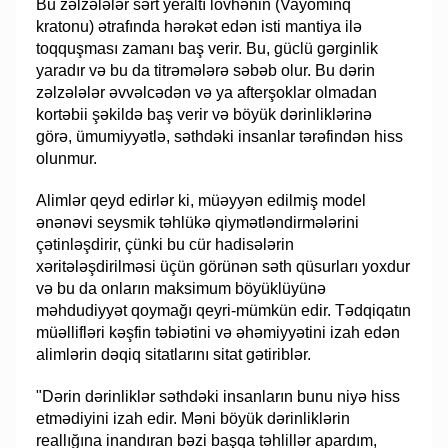
Bu zəlzələlər sərt yeraltı lövhənin (Vayominq
kratonu) ətrafında hərəkət edən isti mantiya ilə
toqquşması zamanı baş verir. Bu, güclü gərginlik
yaradır və bu da titrəmələrə səbəb olur. Bu dərin
zəlzələlər əvvəlcədən və ya afterşoklar olmadan
kortəbii şəkildə baş verir və böyük dərinliklərinə
görə, ümumiyyətlə, səthdəki insanlar tərəfindən hiss
olunmur.
Alimlər qeyd edirlər ki, müəyyən edilmiş model
ənənəvi seysmik təhlükə qiymətləndirmələrini
çətinləşdirir, çünki bu cür hadisələrin
xəritələşdirilməsi üçün görünən səth qüsurları yoxdur
və bu da onların maksimum böyüklüyünə
məhdudiyyət qoymağı qeyri-mümkün edir. Tədqiqatın
müəllifləri kəşfin təbiətini və əhəmiyyətini izah edən
alimlərin dəqiq sitatlarını sitat gətiriblər.
"Dərin dərinliklər səthdəki insanların bunu niyə hiss
etmədiyini izah edir. Məni böyük dərinliklərin
reallığına inandıran bəzi başqa təhlillər apardım,