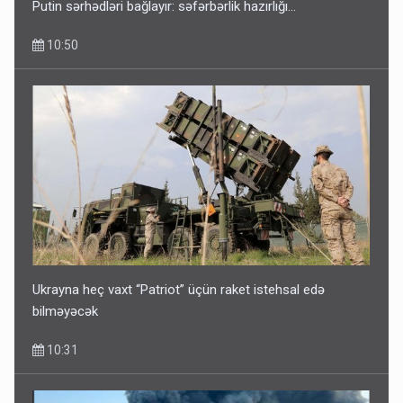
Putin sərhədləri bağlayır: səfərbərlik hazırlığı...
10:50
Ukrayna heç vaxt “Patriot” üçün raket istehsal edə
bilməyəcək
10:31