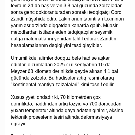
fevralın 24-də baş verən 3,8 bal gücündə zəlzələdən
sonra gənc doktoranturadan sonrakı tədqiqatçı Corc
Zandt müşahidə edib. Lakin onun tapıntıları təxminən
yarım əsr ərzində diqqətdən kənarda qalıb. Müasir
metodlardan istifadə edən tədqiqatçılar seysmik
dalğa məlumatlarını yenidən təhlil edərək Zandtın
hesablamalarının dəqiqliyini təsdiqləyiblər.
Ümumilikdə, alimlər doqquz belə hadisə aşkar
ediblər, o cümlədən 2025-ci il sentyabrın 10-da
Meyzer 68 kilometr dərinlikdə qeydə alınan 4,1 bal
gücündə zəlzələ. Bu hadisələr artıq rəsmi olaraq
"kontinental mantiya zəlzələləri" kimi təsnif edilir.
Xüsusiyyəti ondadır ki, 70 kilometrdən çox
dərinlikdə, həddindən artıq təzyiq və 700 dərəcədən
yuxarı temperatur altında qaya adətən qırılmır, əksinə
tektonik proseslərin təsiri altında deformasiyaya
uğrayır.