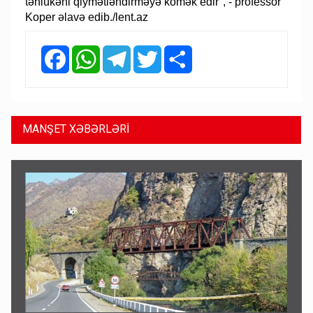
təhlükəni qiymətləndirməyə kömək edir", - professor
Koper əlavə edib./lent.az
Facebook
WhatsApp
Telegram
Twitter
Share
MANŞET XƏBƏRLƏRİ