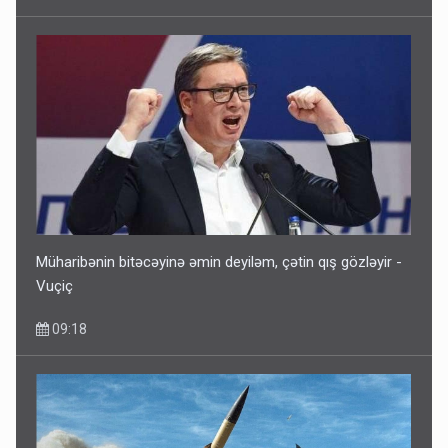
Müharibənin bitəcəyinə əmin deyiləm, çətin qış gözləyir -
Vuçiç
09:18