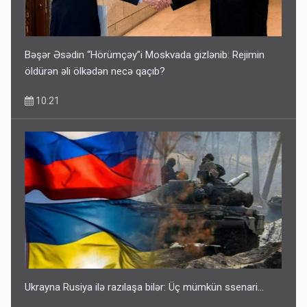
Bəşər Əsədin “Hörümçəy”i Moskvada gizlənib: Rejimin
öldürən əli ölkədən necə qaçıb?
10:21
Ukrayna Rusiya ilə razılaşa bilər: Üç mümkün ssenari...