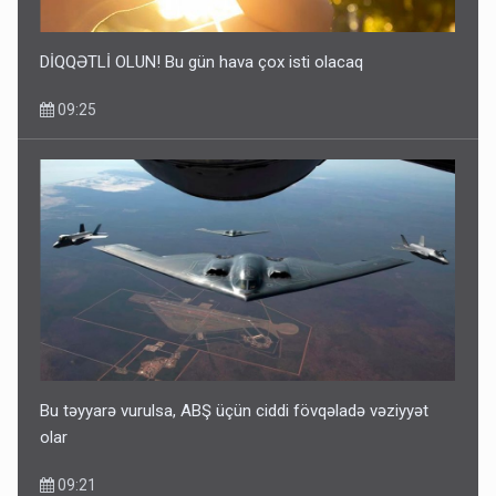
DİQQƏTLİ OLUN! Bu gün hava çox isti olacaq
09:25
Bu təyyarə vurulsa, ABŞ üçün ciddi fövqəladə vəziyyət
olar
09:21