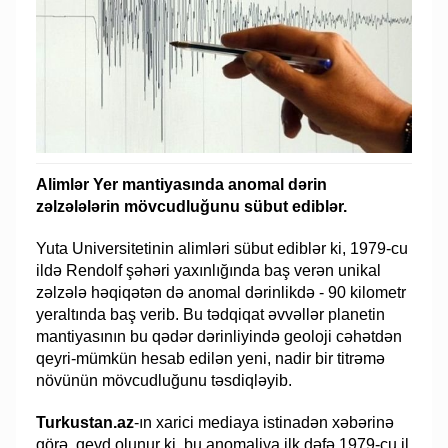
Alimlər Yer mantiyasında anomal dərin
zəlzələlərin mövcudluğunu sübut ediblər.
Yuta Universitetinin alimləri sübut ediblər ki, 1979-cu
ildə Rendolf şəhəri yaxınlığında baş verən unikal
zəlzələ həqiqətən də anomal dərinlikdə - 90 kilometr
yeraltında baş verib. Bu tədqiqat əvvəllər planetin
mantiyasının bu qədər dərinliyində geoloji cəhətdən
qeyri-mümkün hesab edilən yeni, nadir bir titrəmə
növünün mövcudluğunu təsdiqləyib.
Turkustan.az
-ın xarici mediaya istinadən xəbərinə
görə, qeyd olunur ki, bu anomaliya ilk dəfə 1979-cu il