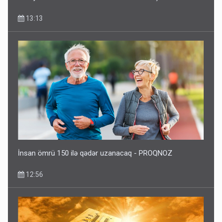
13:13
DİQQƏTLİ OLUN! Bu gün hava çox isti olacaq
09:25
İnsan ömrü 150 ilə qədər uzanacaq - PROQNOZ
12:56