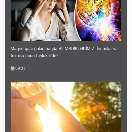
Maqnit qasırğaları haqda BİLMƏDİKLƏRİMİZ: İnsanlar və
texnika üçün təhlükəlidir?
09:37