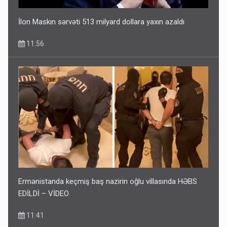
İlon Maskın sərvəti 513 milyard dollara yaxın azaldı
11:56
Ermənistanda keçmiş baş nazirin oğlu villasında HƏBS
EDİLDİ – VİDEO
11:41