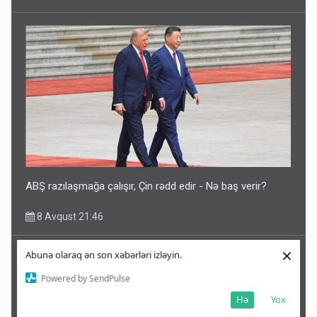
ABŞ razılaşmağa çalışır, Çin rədd edir - Nə baş verir?
8 Avqust 21:46
×
Abunə olaraq ən son xəbərləri izləyin.
Powered by SendPulse
Hə
Yox