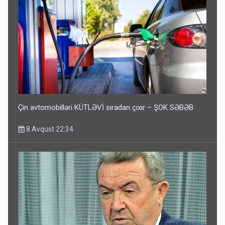
Çin avtomobilləri KÜTLƏVİ sıradan çıxır – ŞOK SƏBƏB
8 Avqust 22:34