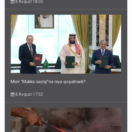
8 Avqust 18:03
Misir “Məkkə sazişi”nə niyə qoşulmadı?
8 Avqust 17:52