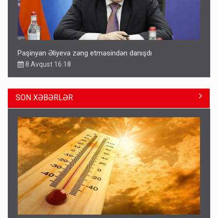
Paşinyan Əliyevə zəng etməsindən danışdı
8 Avqust 16:18
SON XƏBƏRLƏR
Fırıldaqçıların yeni silahı: Süni intellekt - Bunları etməzdən
əvvəl diqqətli olun