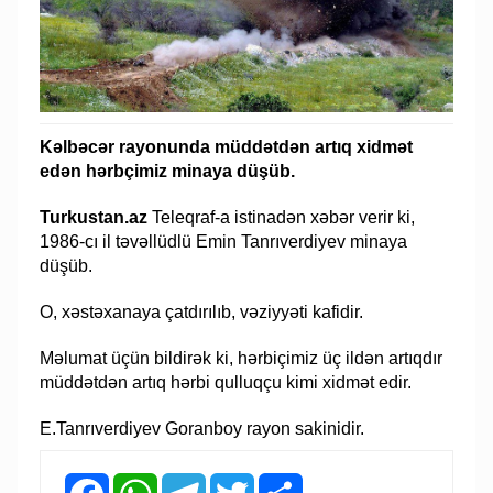
Kəlbəcər rayonunda müddətdən artıq xidmət
edən hərbçimiz minaya düşüb.
Turkustan.az
Teleqraf-a istinadən xəbər verir ki,
1986-cı il təvəllüdlü Emin Tanrıverdiyev minaya
düşüb.
O, xəstəxanaya çatdırılıb, vəziyyəti kafidir.
Məlumat üçün bildirək ki, hərbiçimiz üç ildən artıqdır
müddətdən artıq hərbi qulluqçu kimi xidmət edir.
E.Tanrıverdiyev Goranboy rayon sakinidir.
Facebook
WhatsApp
Telegram
Twitter
Share