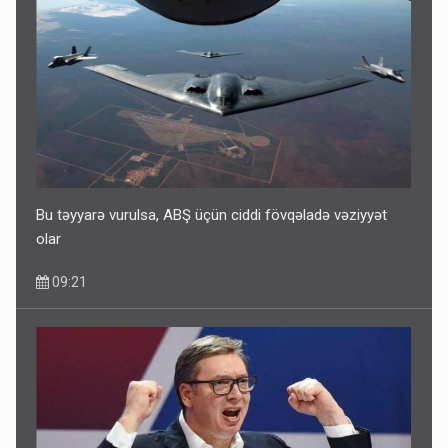
Bu təyyarə vurulsa, ABŞ üçün ciddi fövqəladə vəziyyət
olar
09:21