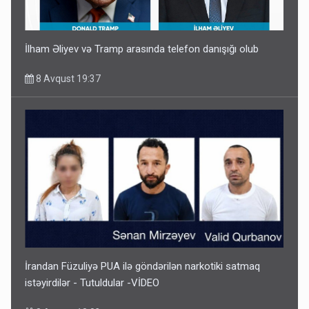
İlham Əliyev və Tramp arasında telefon danışığı olub
8 Avqust 19:37
İrandan Füzuliyə PUA ilə göndərilən narkotiki satmaq
istəyirdilər - Tutuldular -VİDEO