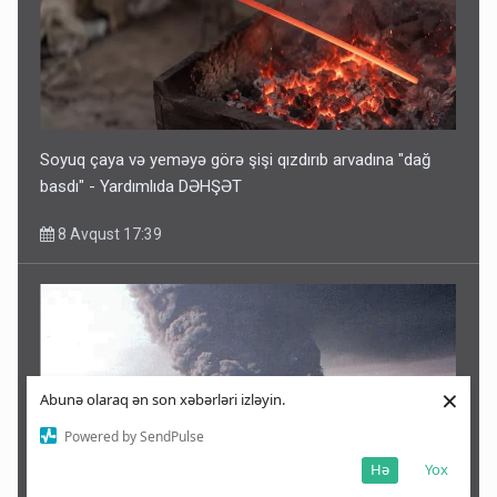
Soyuq çaya və yeməyə görə şişi qızdırıb arvadına "dağ
basdı" - Yardımlıda DƏHŞƏT
8 Avqust 17:39
×
Abunə olaraq ən son xəbərləri izləyin.
Powered by SendPulse
Hə
Yox