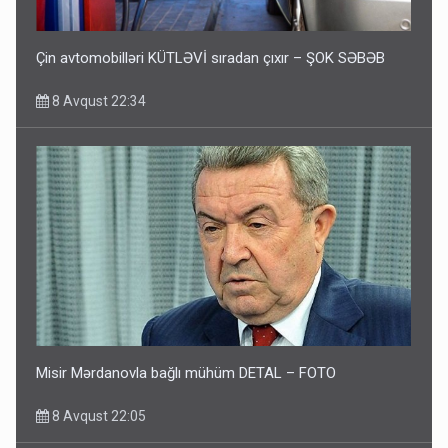
Çin avtomobilləri KÜTLƏVİ sıradan çıxır – ŞOK SƏBƏB
8 Avqust 22:34
Misir Mərdanovla bağlı mühüm DETAL – FOTO
8 Avqust 22:05