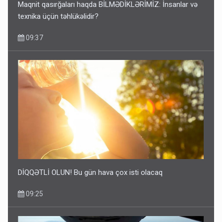
Maqnit qasırğaları haqda BİLMƏDİKLƏRİMİZ: İnsanlar və
texnika üçün təhlükəlidir?
09:37
DİQQƏTLİ OLUN! Bu gün hava çox isti olacaq
09:25