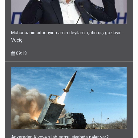
Müharibənin bitəcəyinə əmin deyiləm, çətin qış gözləyir -
Vuçiç
09:18
Ankaradan Kiyevə silah satışı: siyahıda nələr var?