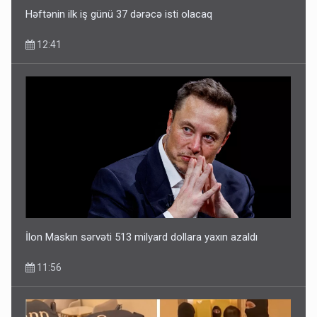
10:56
Həftənin ilk iş günü 37 dərəcə isti olacaq
12:41
“Təlimdə idim, gəlib gördüm ki, evimi vurub dağıdırlar” -
VİDEO
09:54
İlon Maskın sərvəti 513 milyard dollara yaxın azaldı
11:56