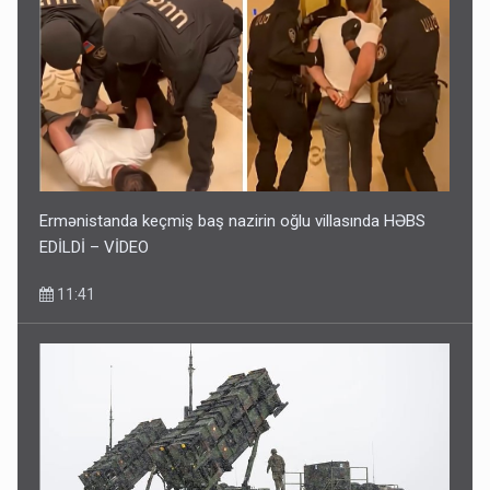
DİQQƏTLİ OLUN! Bu gün hava çox isti olacaq
09:25
Ermənistanda keçmiş baş nazirin oğlu villasında HƏBS
EDİLDİ – VİDEO
11:41