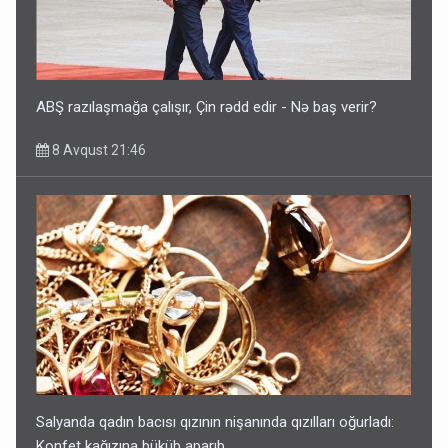
ABŞ razılaşmağa çalışır, Çin rədd edir - Nə baş verir?
8 Avqust 21:46
Salyanda qadın bacısı qızının nişanında qızılları oğurladı:
Konfet kağızına büküb aparıb