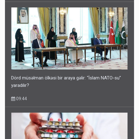
Dörd müsəlman ölkəsi bir araya gəlir: “İslam NATO-su”
yaradılır?
09:44