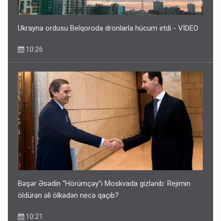
Ukrayna ordusu Belqoroda dronlarla hücum etdi - VİDEO
10:26
Bəşər Əsədin “Hörümçəy”i Moskvada gizlənib: Rejimin
öldürən əli ölkədən necə qaçıb?
10:21