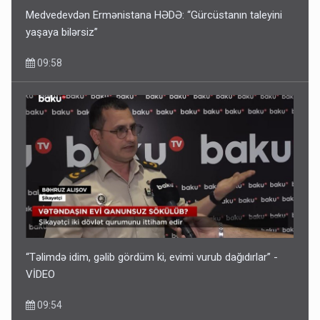
Medvedevdən Ermənistana HƏDƏ: “Gürcüstanın taleyini
yaşaya bilərsiz”
09:58
“Təlimdə idim, gəlib gördüm ki, evimi vurub dağıdırlar” -
VİDEO
09:54