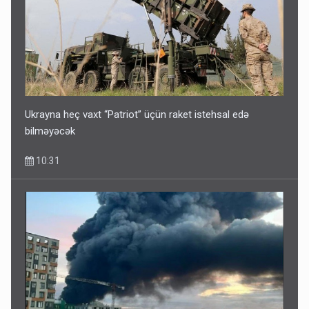
Ukrayna heç vaxt “Patriot” üçün raket istehsal edə
bilməyəcək
10:31