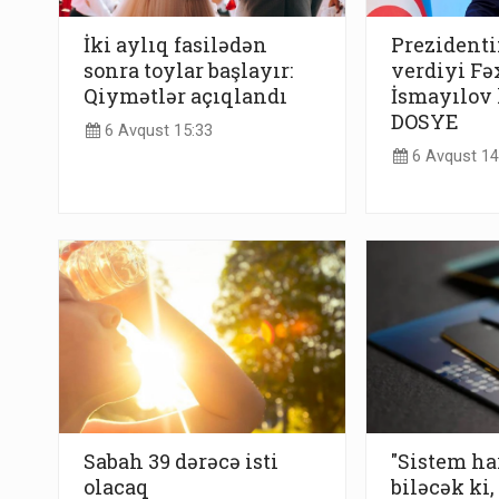
İki aylıq fasilədən
Prezidenti
sonra toylar başlayır:
verdiyi Fə
Qiymətlər açıqlandı
İsmayılov 
DOSYE
6 Avqust 15:33
6 Avqust 14
Sabah 39 dərəcə isti
"Sistem h
olacaq
biləcək ki