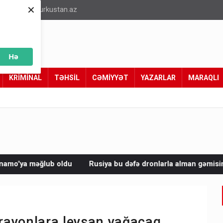
×
info@turkustan.az
Hə
KRİMİNAL
TƏHSİL
CƏMİYYƏT
YAZARLAR
MARAQLI
u
Rusiya bu dəfə dronlarla alman gəmisini vurdu
Avropad
 rayonlara leysan yağacaq