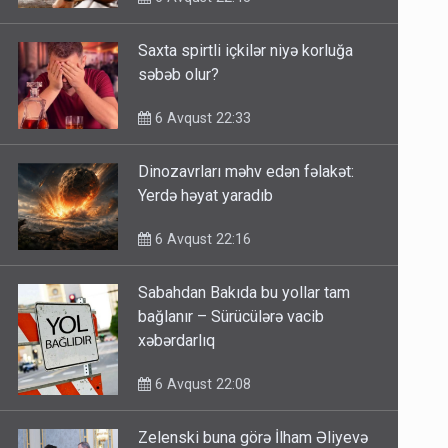
Saxta spirtli içkilər niyə korluğa
səbəb olur?
6 Avqust 22:33
Dinozavrları məhv edən fəlakət:
Yerdə həyat yaradıb
6 Avqust 22:16
Sabahdan Bakıda bu yollar tam
bağlanır – Sürücülərə vacib
xəbərdarlıq
6 Avqust 22:08
Zelenski buna görə İlham Əliyevə