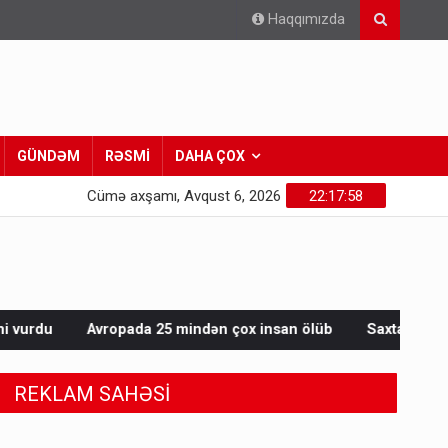
Haqqımızda
GÜNDƏM
RƏSMİ
DAHA ÇOX
Cümə axşamı, Avqust 6, 2026
22:18:00
a 25 mindən çox insan ölüb
Saxta spirtli içkilər niyə korluğa
REKLAM SAHƏSİ