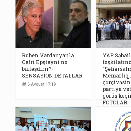
Ruben Vardanyanla
YAP Səbail
Cefri Epşteyni nə
təşkilatın
birləşdirir?-
“Şəhərsal
SENSASİON DETALLAR
Memarlıq İ
çərçivəsind
6 Avqust 17:19
partiya vet
görüş keçir
FOTOLAR
6 Avqust 17