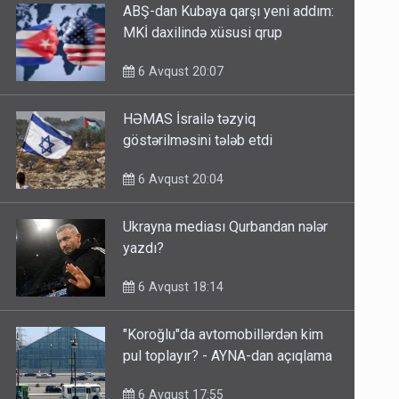
ABŞ-dan Kubaya qarşı yeni addım:
MKİ daxilində xüsusi qrup
6 Avqust 20:07
HƏMAS İsrailə təzyiq
göstərilməsini tələb etdi
6 Avqust 20:04
Ukrayna mediası Qurbandan nələr
yazdı?
6 Avqust 18:14
"Koroğlu"da avtomobillərdən kim
pul toplayır? - AYNA-dan açıqlama
6 Avqust 17:55