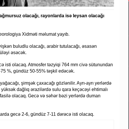
ğmursuz olacağı, rayonlarda isə leysan olacağı
eteorologiya Xidməti məlumat yayıb.
şkən buludlu olacağı, arabir tutulacağı, əsasən
üləyi əsəcək.
 isti olacaq. Atmosfer təzyiqi 764 mm civə sütunundan
-75 %, gündüz 50-55% təşkil edəcək.
yağacağı, şimşək çaxacağı gözlənilir. Ayrı-ayrı yerlərdə
, yüksək dağlıq ərazilərdə sulu qara keçəcəyi ehtimalı
fasilə olacaq. Gecə və səhər bəzi yerlərdə duman
rda gecə 2-6, gündüz 7-11 dərəcə isti olacaq.