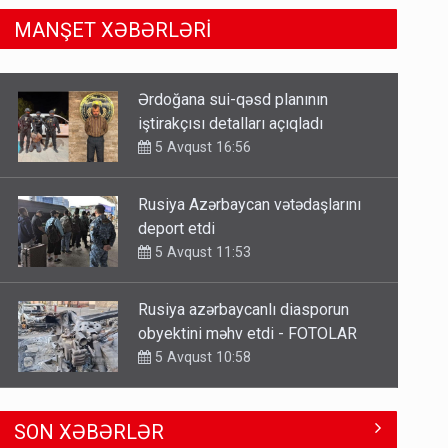
MANŞET XƏBƏRLƏRİ
Rusiya Azərbaycan vətədaşlarını
deport etdi
5 Avqust 11:53
Rusiya azərbaycanlı diasporun
obyektini məhv etdi - FOTOLAR
5 Avqust 10:58
Bu tarixdən HAVALAR DƏYİŞİR -
İSTİLƏR BİTİR
4 Avqust 22:04
ŞOK! David Seliverstov ölkədən
SON XƏBƏRLƏR
qaçdı