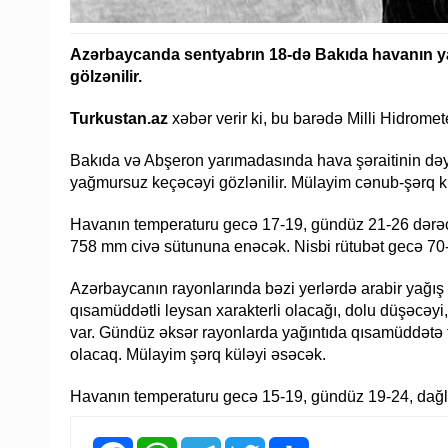
Azərbaycanda sentyabrın 18-də Bakıda havanın ya
gölzənilir.
Turkustan.az
xəbər verir ki, bu barədə Milli Hidrom
Bakıda və Abşeron yarımadasında hava şəraitinin dəyi
yağmursuz keçəcəyi gözlənilir. Mülayim cənub-şərq k
Havanın temperaturu gecə 17-19, gündüz 21-26 dərəcə
758 mm civə sütununa enəcək. Nisbi rütubət gecə 70
Azərbaycanın rayonlarında bəzi yerlərdə arabir yağış 
qısamüddətli leysan xarakterli olacağı, dolu düşəcəyi
var. Gündüz əksər rayonlarda yağıntıda qısamüddətə 
olacaq. Mülayim şərq küləyi əsəcək.
Havanın temperaturu gecə 15-19, gündüz 19-24, dağla
Facebook
WhatsApp
Telegram
Twitter
Share