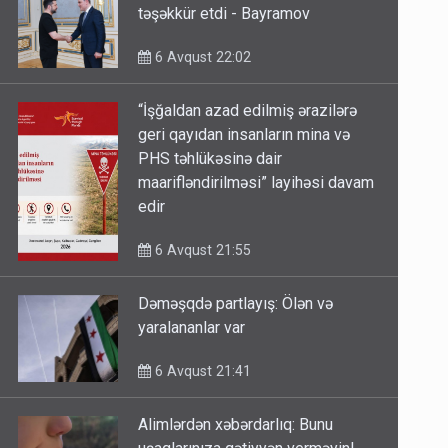
təşəkkür etdi - Bayramov
6 Avqust 22:02
“İşğaldan azad edilmiş ərazilərə
geri qayıdan insanların mina və
PHS təhlükəsinə dair
maarifləndirilməsi” layihəsi davam
edir
6 Avqust 21:55
Dəməşqdə partlayış: Ölən və
yaralananlar var
6 Avqust 21:41
Alimlərdən xəbərdarlıq: Bunu