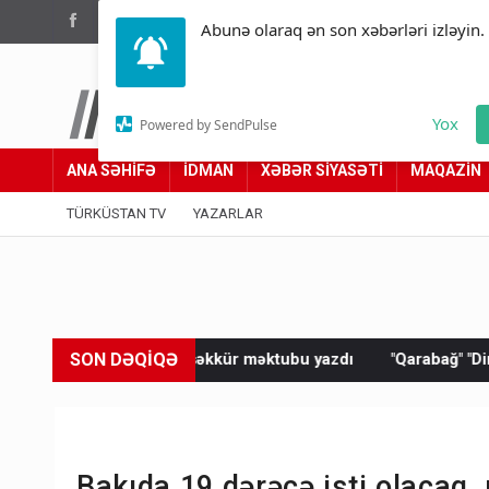
(012) 449 94 05
Abunə olaraq ən son xəbərləri izləyin.
Türküstan.az
Yox
Powered by SendPulse
Adımız yolumuzdur
ANA SƏHİFƏ
İDMAN
XƏBƏR SİYASƏTİ
MAQAZİN
TÜRKÜSTAN TV
YAZARLAR
SON DƏQİQƏ
ntə təşəkkür məktubu yazdı
"Qarabağ" "Dinamo"ya məğlub old
Bakıda 19 dərəcə isti olacaq,