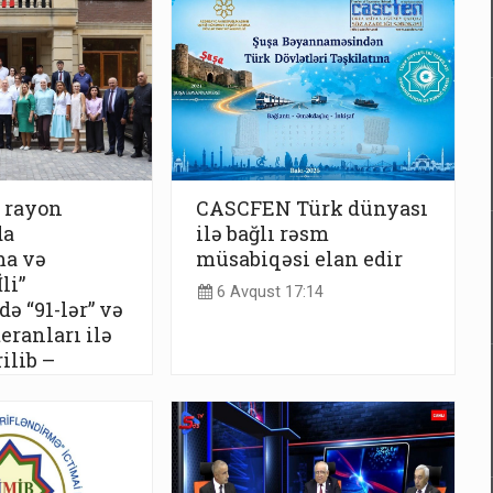
 rayon
CASCFEN Türk dünyası
da
ilə bağlı rəsm
ma və
müsabiqəsi elan edir
li”
6 Avqust 17:14
ə “91-lər” və
eranları ilə
ilib –
:17