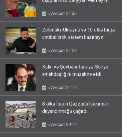
uşaqlarınıza qətiyyən verməyin!
6 Avqust 21:36
Zelenski: Ukrayna və 10 ölkə birgə
antiballistik sistem hazırlayır
6 Avqust 21:23
Kalın və Şeybani Türkiyə-Suriya
əməkdaşlığını müzakirə etdi
6 Avqust 21:12
8 ölkə İsraili Qəzzada hücumları
dayandırmağa çağırdı
6 Avqust 20:12