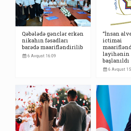
Qəbələdə gənclər erkən
“İnsan alv
nikahın fəsadları
ictimai
barədə maarifləndirilib
maariflənd
layihənin 
6 Avqust 16:09
başlanıldı
6 Avqust 15