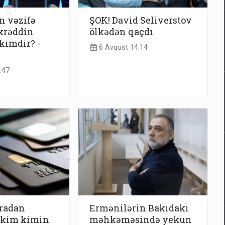
n vəzifə
ŞOK! David Seliverstov
xrəddin
ölkədən qaçdı
kimdir? -
6 Avqust 14:14
:47
aradan
Ermənilərin Bakıdakı
, kim kimin
məhkəməsində yekun