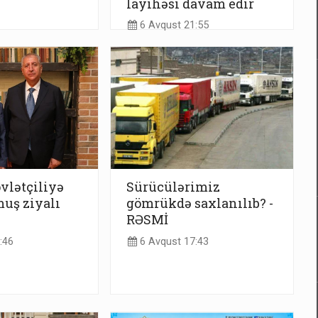
layihəsi davam edir
6 Avqust 21:55
vlətçiliyə
Sürücülərimiz
uş ziyalı
gömrükdə saxlanılıb? -
RƏSMİ
:46
6 Avqust 17:43