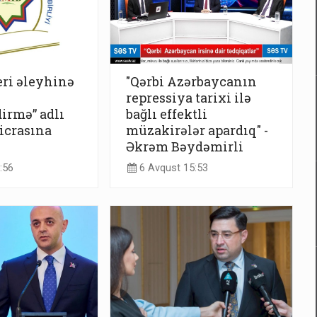
eri əleyhinə
"Qərbi Azərbaycanın
repressiya tarixi ilə
irmə” adlı
bağlı effektli
icrasına
müzakirələr apardıq" -
Əkrəm Bəydəmirli
:56
6 Avqust 15:53