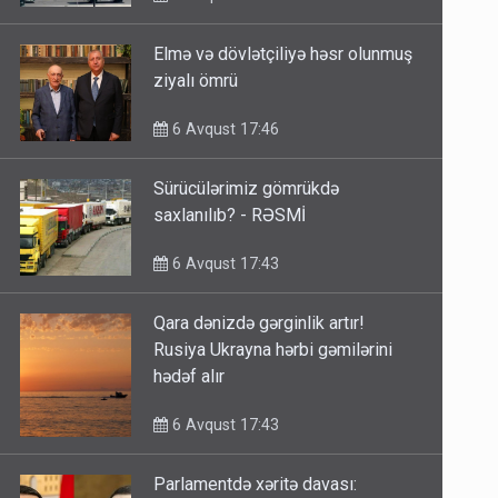
Elmə və dövlətçiliyə həsr olunmuş
ziyalı ömrü
6 Avqust 17:46
Sürücülərimiz gömrükdə
saxlanılıb? - RƏSMİ
6 Avqust 17:43
Qara dənizdə gərginlik artır!
Rusiya Ukrayna hərbi gəmilərini
hədəf alır
6 Avqust 17:43
Parlamentdə xəritə davası: