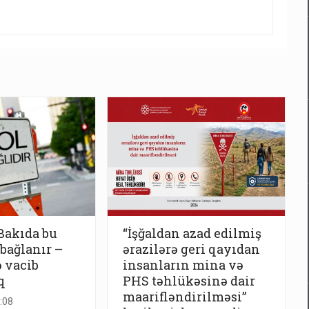
Bakıda bu
“İşğaldan azad edilmiş
 bağlanır –
ərazilərə geri qayıdan
 vacib
insanların mina və
q
PHS təhlükəsinə dair
maarifləndirilməsi”
:08