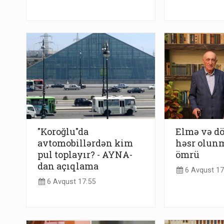
"Koroğlu"da
Elmə və dö
avtomobillərdən kim
həsr olunm
pul toplayır? - AYNA-
ömrü
dan açıqlama
6 Avqust 17
6 Avqust 17:55