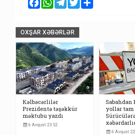
OXŞAR XƏBƏRLƏR
Kəlbəcərlilər
Sabahdan 
Prezidentə təşəkkür
yollar tam
məktubu yazdı
Sürücülərə
xəbərdarlı
6 Avqust 23:52
6 Avqust 22