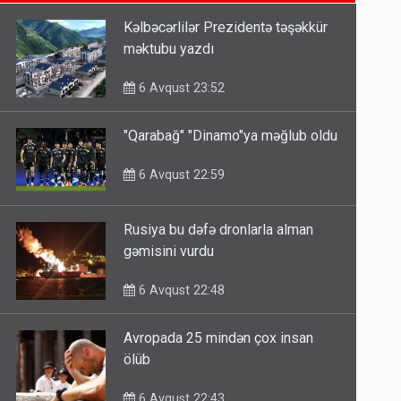
6 Avqust 14:14
Kəlbəcərlilər Prezidentə təşəkkür
məktubu yazdı
Bu ölkələrə şəxsiyyət vəsiqəsi ilə
gedə biləcəksiniz - SİYAHI
6 Avqust 23:52
6 Avqust 10:53
"Qarabağ" "Dinamo"ya məğlub oldu
Ərdoğana sui-qəsd planının
6 Avqust 22:59
iştirakçısı detalları açıqladı
5 Avqust 16:56
Rusiya bu dəfə dronlarla alman
gəmisini vurdu
6 Avqust 22:48
Avropada 25 mindən çox insan
ölüb
6 Avqust 22:43