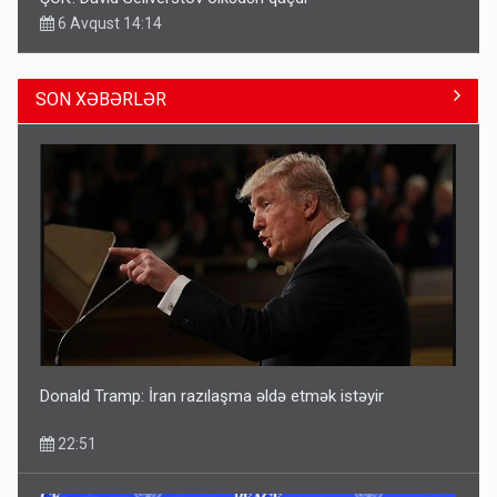
6 Avqust 14:14
SON XƏBƏRLƏR
Geri çağırılan səfir Abel Məhərrəmovun oğludur - DOSYE
14:07
Donald Tramp: İran razılaşma əldə etmək istəyir
22:51