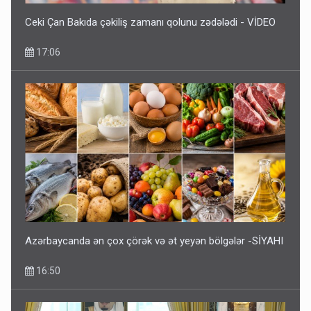
Ceki Çan Bakıda çəkiliş zamanı qolunu zədələdi - VİDEO
17:06
Azərbaycanda ən çox çörək və ət yeyən bölgələr -SİYAHI
16:50