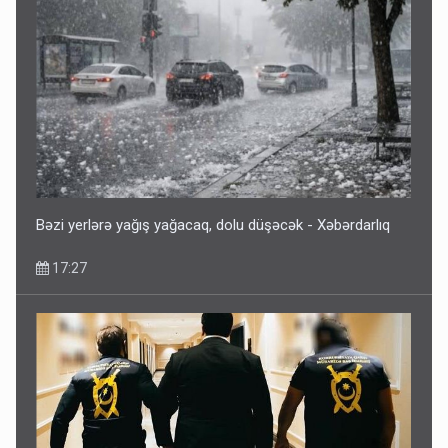
Bəzi yerlərə yağış yağacaq, dolu düşəcək - Xəbərdarlıq
17:27