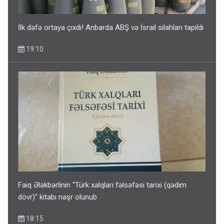
İlk dəfə ortaya çıxdı! Anbarda ABŞ və İsrail silahları tapıldı
19:10
Faiq Ələkbərlinin “Türk xalqları fəlsəfəsi tarixi (qədim
dövr)” kitabı nəşr olunub
18:15