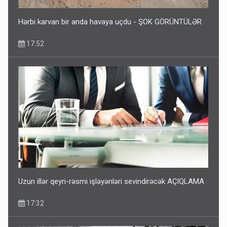
Hərbi karvan bir anda havaya uçdu - ŞOK GÖRÜNTÜLƏR
17:52
Uzun illər qeyri-rəsmi işləyənləri sevindirəcək AÇIQLAMA
17:32