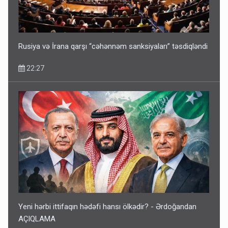
VİDEO
11:06
Rusiya və İrana qarşı “cəhənnəm sanksiyaları” təsdiqləndi
22:27
Yeni hərbi ittifaqın hədəfi hansı ölkədir? - Ərdoğandan
AÇIQLAMA