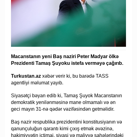
Macarıstanın yeni Baş naziri Peter Madyar ölkə
Prezidenti Tamaş Şuyoku istefa verməyə çağırıb.
Turkustan.az
xəbər verir ki, bu barədə TASS
agentliyi məlumat yayıb.
Siyasətçi bəyan edib ki, Tamaş Şuyok Macarıstanın
demokratik yenilənməsinə mane olmamalı və ən
geci mayın 31-nə qədər vəzifəsindən getməlidir.
Baş nazir respublika prezidentini konstitusiyanın və
qanunçuluğun qarantı kimi çıxış etmək əvəzinə,
hakimiyyətin ictimai, siyasi və maliyyə sahələrindəki