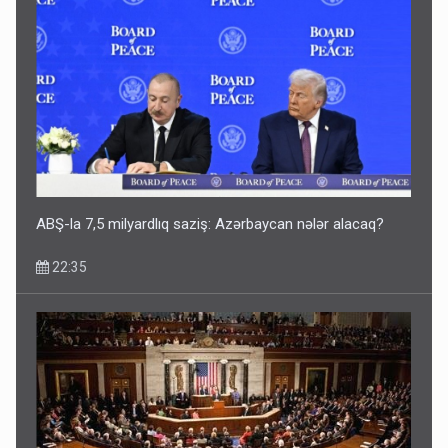
Media və Yayım Şurasına əlavə hüquq və vəzifələr verilib
13:24
ABŞ-la 7,5 milyardlıq saziş: Azərbaycan nələr alacaq?
22:35
Kartdan karta istədiyiniz qədər köçürmə edə bilərsiniz -