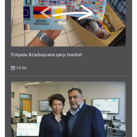
Polşada Azərbaycana qarşı təxribat
14:46