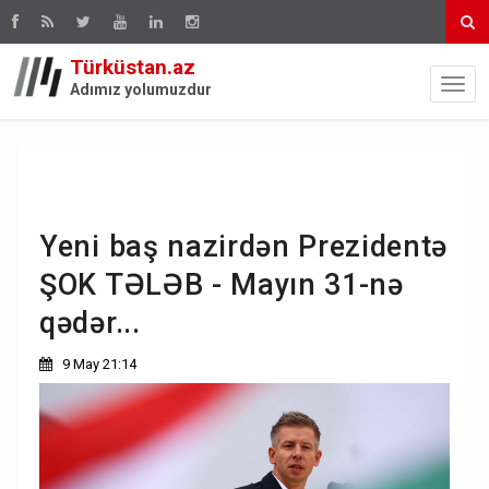
Türküstan.az
Adımız yolumuzdur
Yeni baş nazirdən Prezidentə
ŞOK TƏLƏB - Mayın 31-nə
qədər...
9 May 21:14