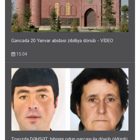
Gəncədə 20 Yanvar abidəsi zibilliyə dönüb - VİDEO
15:04
Tovuzda DƏHŞƏT: bibisini odun parçası ilə döyüb öldürdü