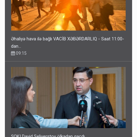
Əhaliyə hava ilə bağlı VACİB XƏBƏRDARLIQ - Saat 11:00-
dan…
09:15
ŞOK! David Seliverstov ölkədən qaçdı