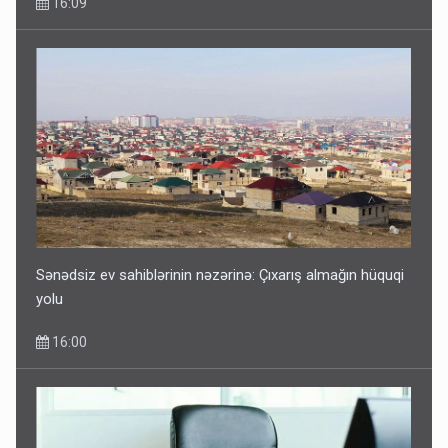
16:09
Sənədsiz ev sahiblərinin nəzərinə: Çıxarış almağın hüquqi
yolu
16:00