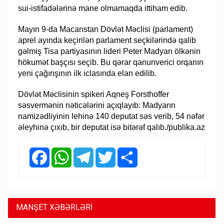
sui-istifadələrinə mane olmamaqda ittiham edib.
Mayın 9-da Macarıstan Dövlət Məclisi (parlament)
aprel ayında keçirilən parlament seçkilərində qalib
gəlmiş Tisa partiyasının lideri Peter Madyarı ölkənin
hökumət başçısı seçib. Bu qərar qanunverici orqanın
yeni çağırışının ilk iclasında elan edilib.
Dövlət Məclisinin spikeri Aqneş Forsthoffer
səsvermənin nəticələrini açıqlayıb: Madyarın
namizədliyinin lehinə 140 deputat səs verib, 54 nəfər
əleyhinə çıxıb, bir deputat isə bitərəf qalıb./publika.az
Facebook
WhatsApp
Telegram
Twitter
Share
MANŞET XƏBƏRLƏRİ