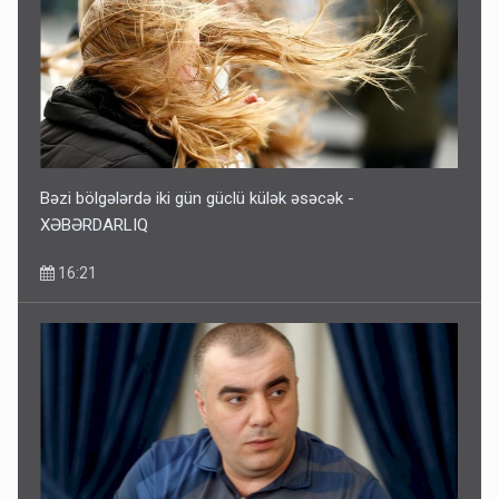
Bəzi bölgələrdə iki gün güclü külək əsəcək -
XƏBƏRDARLIQ
16:21