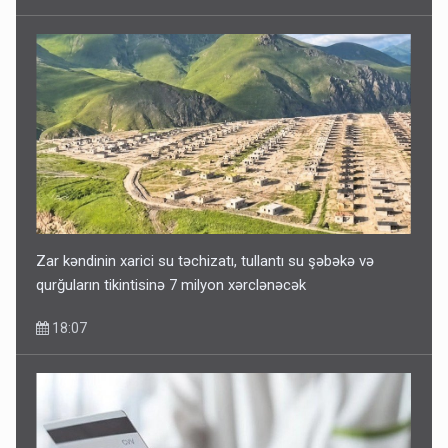
Zar kəndinin xarici su təchizatı, tullantı su şəbəkə və
qurğuların tikintisinə 7 milyon xərclənəcək
18:07