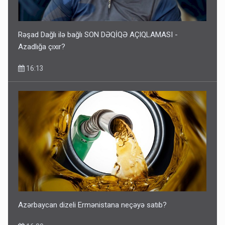
Rəşad Dağlı ilə bağlı SON DƏQİQƏ AÇIQLAMASI -
Azadlığa çıxır?
16:13
Azərbaycan dizeli Ermənistana neçəyə satıb?