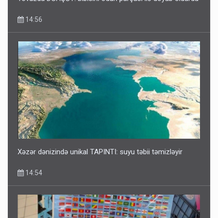
14:56
Xəzər dənizində unikal TAPINTI: suyu təbii təmizləyir
14:54