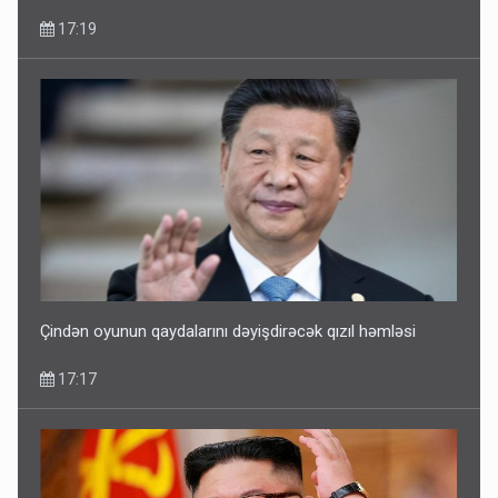
17:19
Çindən oyunun qaydalarını dəyişdirəcək qızıl həmləsi
17:17