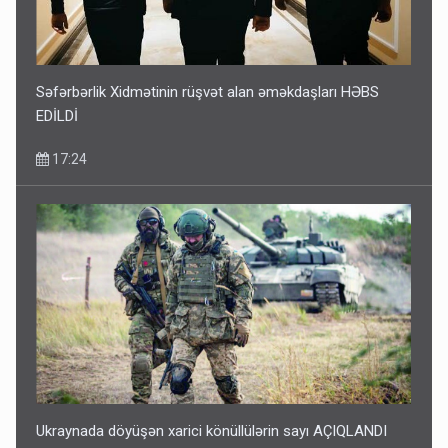
Səfərbərlik Xidmətinin rüşvət alan əməkdaşları HƏBS
EDİLDİ
17:24
Ukraynada döyüşən xarici könüllülərin sayı AÇIQLANDI