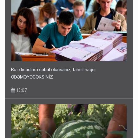
Bu ixtisaslara qəbul olunsanız, təhsil haqqı
ÖDƏMƏYƏCƏKSİNİZ
13:07