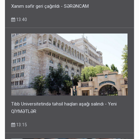
Xanım səfir geri çağırıldı - SƏRƏNCAM
13:40
Tibb Universitetində təhsil haqları aşağı salındı - Yeni
QİYMƏTLƏR
13:15