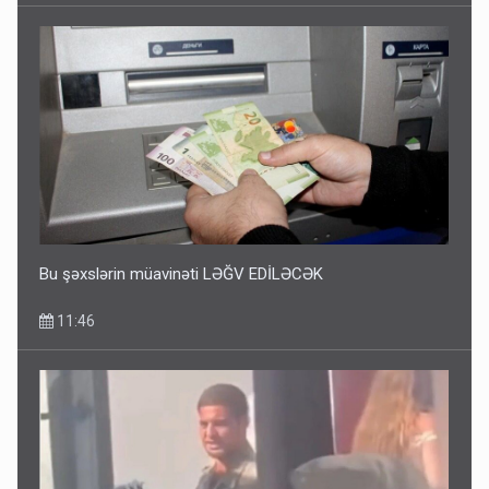
Bu şəxslərin müavinəti LƏĞV EDİLƏCƏK
11:46