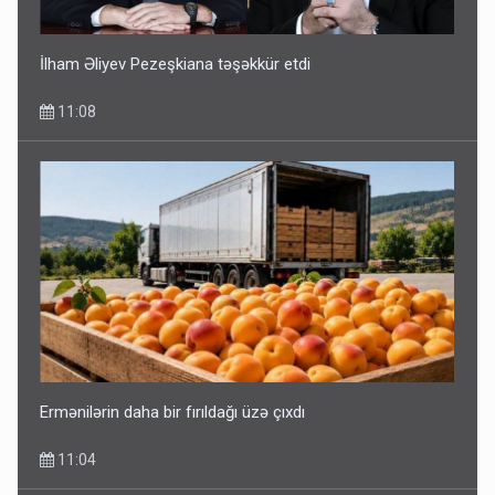
İlham Əliyev Pezeşkiana təşəkkür etdi
11:08
Ermənilərin daha bir fırıldağı üzə çıxdı
11:04