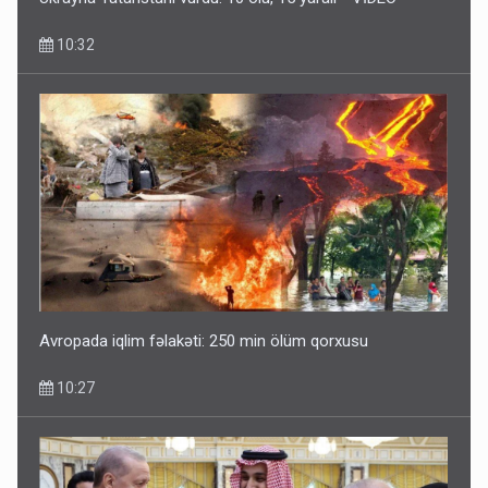
10:32
Avropada iqlim fəlakəti: 250 min ölüm qorxusu
10:27