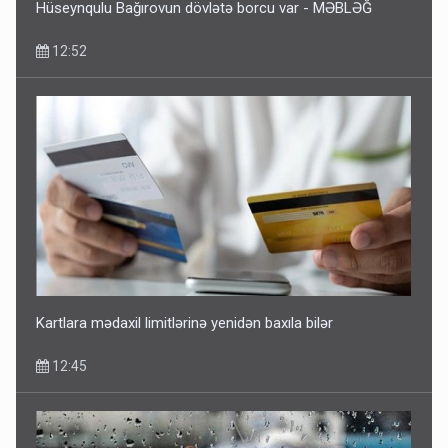
Hüseynqulu Bağırovun dövlətə borcu var - MƏBLƏĞ
12:52
Kartlara mədaxil limitlərinə yenidən baxıla bilər
12:45