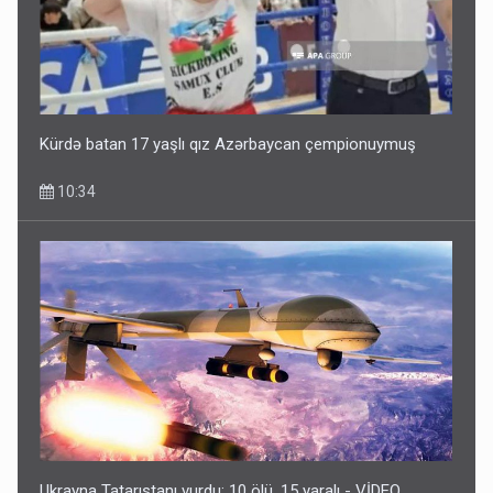
Kürdə batan 17 yaşlı qız Azərbaycan çempionuymuş
10:34
Ukrayna Tatarıstanı vurdu: 10 ölü, 15 yaralı - VİDEO