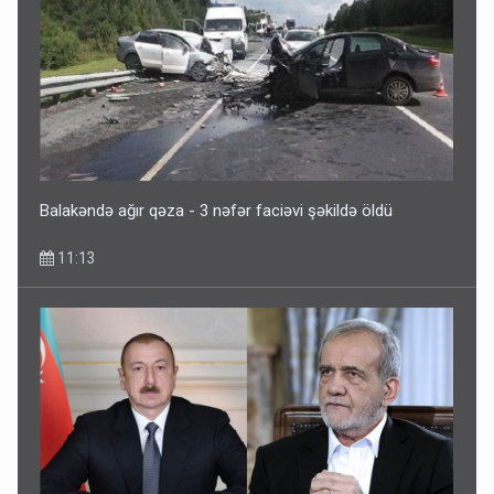
Balakəndə ağır qəza - 3 nəfər faciəvi şəkildə öldü
11:13