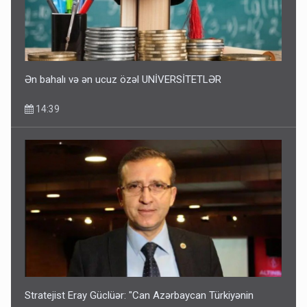
Corab satdığı deyilən qazi ilə bağlı - Daha bir açıqlama
11:40
Ən bahalı və ən ucuz özəl UNİVERSİTETLƏR
14:39
Bakıdakı “yəhudi”nin qurbanları - Sensasion adlar
10:13
Stratejist Eray Güclüər: "Can Azərbaycan Türkiyənin