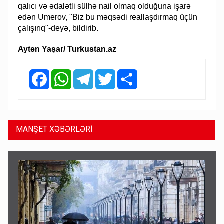
qalıcı və ədalətli sülhə nail olmaq olduğuna işarə
edən Umerov, "Biz bu məqsədi reallaşdırmaq üçün
çalışırıq"-deyə, bildirib.
Aytən Yaşar/ Turkustan.az
Facebook
WhatsApp
Telegram
Twitter
Share
MANŞET XƏBƏRLƏRİ