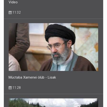
Video
11:32
Müctəba Xamenei ölüb - Lisak
11:28