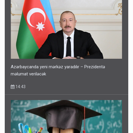
Bu şəxslərin müavinəti LƏĞV EDİLƏCƏK
11:46
Azərbaycanda yeni mərkəz yaradılır – Prezidentə
məlumat veriləcək
14:43