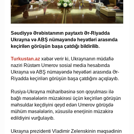
Səudiyyə Ərəbistanının paytaxtı Ər-Riyadda
Ukrayna və ABŞ nümayəndə heyətləri arasında
keçirilən görüşün başa çatdığı bildirilib.
Turkustan.az
xəbər verir ki, Ukraynanın müdafiə
naziri Rüstəm Umerov sosial media hesabında
Ukrayna və ABŞ nümayəndə heyətləri arasında Ər-
Riyadda keçirilən görüşün başa çatdığını açıqlayıb.
Rusiya-Ukrayna müharibəsinə son qoyulması ilə
bağlı məsələlərin müzakirəsi üçün keçirilən görüşün
məhsuldar keçdiyini qeyd edən Umerov görüşdə
mühüm məsələlərin, xüsusilə enerjinin müzakirə
edildiyini vurğulayıb.
Ukrayna prezidenti Vladimir Zelenskinin məqsədinin