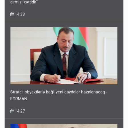
qırmızı xəttidir"
14:38
Strateji obyektlərlə bağlı yeni qaydalar hazırlanacaq -
FƏRMAN
14:27