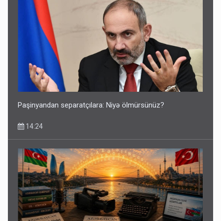
Paşinyandan separatçılara: Niyə ölmürsünüz?
14:24