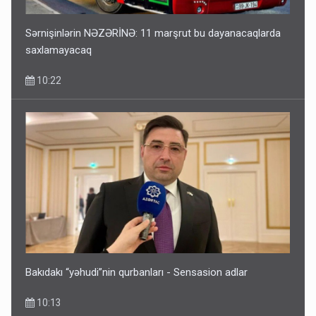
Sərnişinlərin NƏZƏRİNƏ: 11 marşrut bu dayanacaqlarda
saxlamayacaq
10:22
Bakıdakı “yəhudi”nin qurbanları - Sensasion adlar
10:13