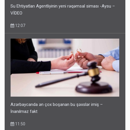
Su Ehtiyatları Agentliyinin yeni rəqəmsal siması -Aysu –
VİDEO
12:07
Azərbaycanda ən çox boşanan bu şəxslər imiş –
İnanılmaz fakt
11:50