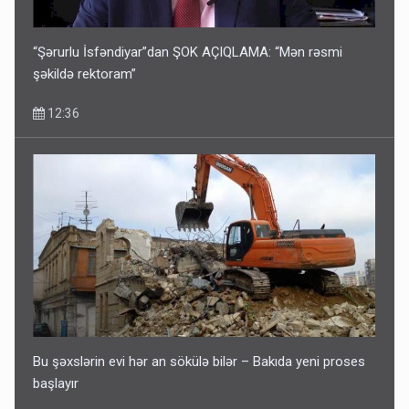
“Şərurlu İsfəndiyar”dan ŞOK AÇIQLAMA: “Mən rəsmi
şəkildə rektoram”
12:36
Bu şəxslərin evi hər an sökülə bilər – Bakıda yeni proses
başlayır