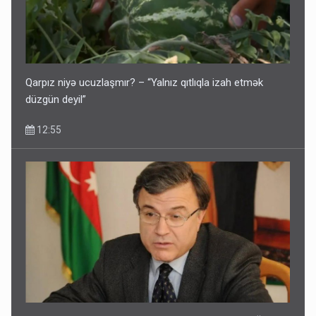
Qarpız niyə ucuzlaşmır? – “Yalnız qıtlıqla izah etmək
düzgün deyil”
12:55