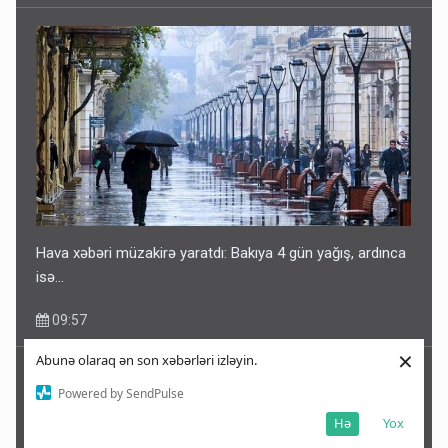
Hava xəbəri müzakirə yaratdı: Bakıya 4 gün yağış, ardınca
isə…
09:57
×
Abunə olaraq ən son xəbərləri izləyin.
Powered by SendPulse
Hə
Yox