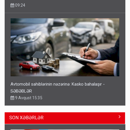
09:24
Avtomobil sahiblərinin nəzərinə: Kasko bahalaşır -
SƏBƏBLƏR
9 Avqust 15:35
SON XƏBƏRLƏR