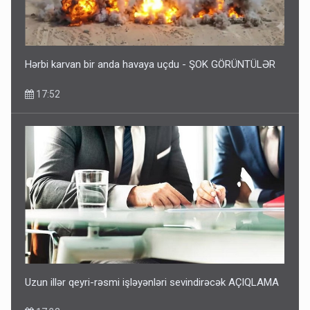
Hərbi karvan bir anda havaya uçdu - ŞOK GÖRÜNTÜLƏR
17:52
Uzun illər qeyri-rəsmi işləyənləri sevindirəcək AÇIQLAMA
17:32