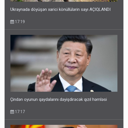
Ukraynada döyüşən xarici könüllülərin sayı AÇIQLANDI
17:19
Çindən oyunun qaydalarını dəyişdirəcək qızıl həmləsi
17:17