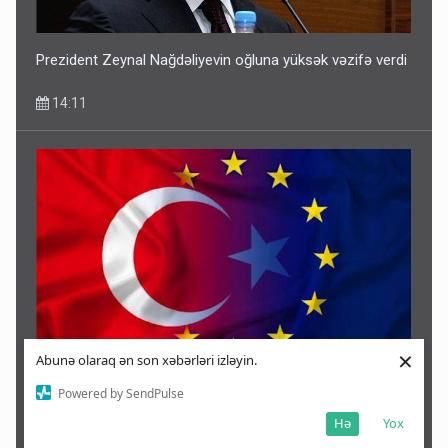
Prezident Zeynal Nağdəliyevin oğluna yüksək vəzifə verdi
14:11
Avropadan Türkiyəyə zəng edib Rusiya ilə bağlı nə xahiş
×
Abunə olaraq ən son xəbərləri izləyin.
edirlər?
Powered by SendPulse
14:08
Hə
Yox