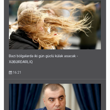
Bəzi bölgələrdə iki gün güclü külək əsəcək -
XƏBƏRDARLIQ
16:21