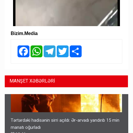
Bizim.Media
Facebook
WhatsApp
Telegram
Twitter
Share
MANŞET XƏBƏRLƏRİ