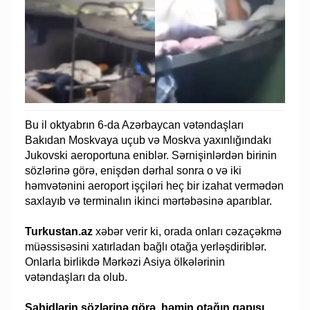
Bu il oktyabrın 6-da Azərbaycan vətəndaşları
Bakıdan Moskvaya uçub və Moskva yaxınlığındakı
Jukovski aeroportuna eniblər. Sərnişinlərdən birinin
sözlərinə görə, enişdən dərhal sonra o və iki
həmvətənini aeroport işçiləri heç bir izahat vermədən
saxlayıb və terminalın ikinci mərtəbəsinə aparıblar.
Turkustan.az
xəbər verir ki, orada onları cəzaçəkmə
müəssisəsini xatırladan bağlı otağa yerləşdiriblər.
Onlarla birlikdə Mərkəzi Asiya ölkələrinin
vətəndaşları da olub.
Şahidlərin sözlərinə görə, həmin otağın qapısı