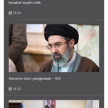
14:34
Xamenei ölüm yatağındadır – KİV
14:33