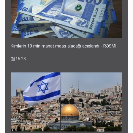
Kimlərin 10 min manat maaş alacağı açıqlandı - RƏSMİ
16:28
İsrail 15 maddəlik planı rədd etdi