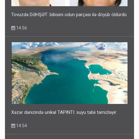
Tovuzda DƏHŞƏT: bibisini odun parçası ilə döyüb öldürdü
14:56
Xəzər dənizində unikal TAPINTI: suyu təbii təmizləyir
14:54