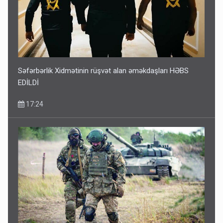
Səfərbərlik Xidmətinin rüşvət alan əməkdaşları HƏBS
EDİLDİ
17:24