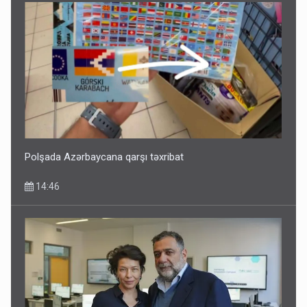
Polşada Azərbaycana qarşı təxribat
14:46