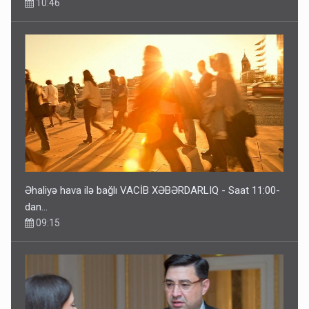
Əhaliyə hava ilə bağlı VACİB XƏBƏRDARLIQ - Saat 11:00-
dan…
09:15
ŞOK! David Seliverstov ölkədən qaçdı