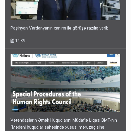
Paşinyan Vardanyanın xanımı ilə görüşə razılıq verib
14:39
Vətəndaşların Əmək Hüquqlarını Müdafiə Liqası BMT-nin
“Mədəni hüquqlar sahəsində xüsusi məruzəçisinə
hesabat təqdim edib