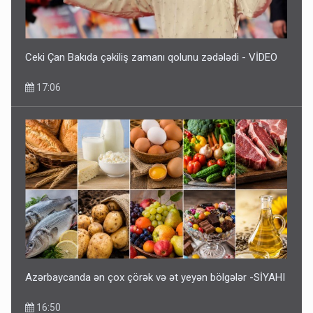
Ceki Çan Bakıda çəkiliş zamanı qolunu zədələdi - VİDEO
17:06
Azərbaycanda ən çox çörək və ət yeyən bölgələr -SİYAHI
16:50