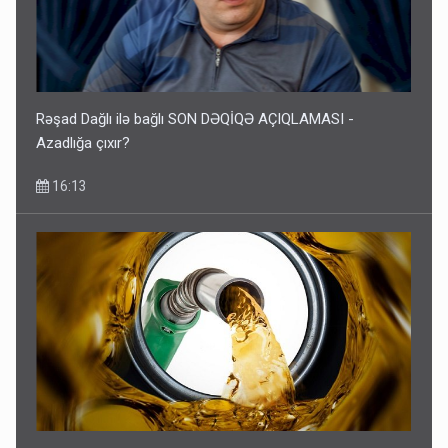
Rəşad Dağlı ilə bağlı SON DƏQİQƏ AÇIQLAMASI -
Azadlığa çıxır?
16:13
Azərbaycan dizeli Ermənistana neçəyə satıb?