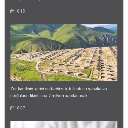
18:15
Zar kəndinin xarici su təchizatı, tullantı su şəbəkə və
qurğuların tikintisinə 7 milyon xərclənəcək
18:07