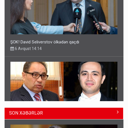
6 Avqust 14:14
Geri çağırılan səfir Abel Məhərrəmovun oğludur - DOSYE
14:07
SON XƏBƏRLƏR