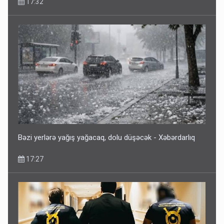
Bəzi yerlərə yağış yağacaq, dolu düşəcək - Xəbərdarlıq
17:27