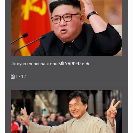
Ukrayna müharibəsi onu MİLYARDER etdi
17:12