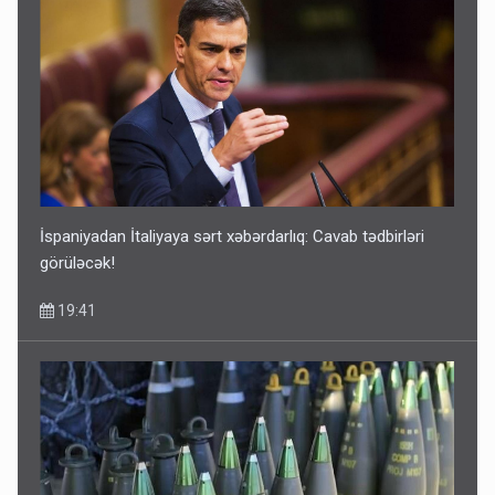
Media və Yayım Şurasına əlavə hüquq və vəzifələr verilib
13:24
İspaniyadan İtaliyaya sərt xəbərdarlıq: Cavab tədbirləri
görüləcək!
19:41
Kartdan karta istədiyiniz qədər köçürmə edə bilərsiniz -
VİDEO