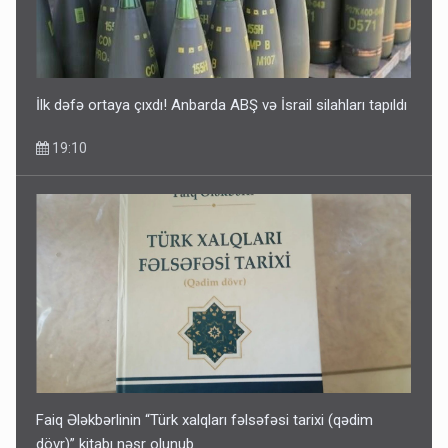
11:06
İlk dəfə ortaya çıxdı! Anbarda ABŞ və İsrail silahları tapıldı
19:10
Tərtərdəki hadisənin sirri açıldı: Ər-arvadı yandırıb 15 min
manatı oğurladı
10:46
Faiq Ələkbərlinin “Türk xalqları fəlsəfəsi tarixi (qədim
dövr)” kitabı nəşr olunub