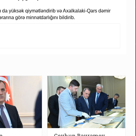
ı da yüksək qiymətləndirib və Axalkalaki-Qars dəmir
arına görə minnətdarlığını bildirib.
n
Ceyhun Bayramov