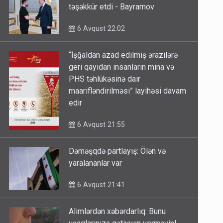
təşəkkür etdi - Bayramov
6 Avqust 22:02
“İşğaldan azad edilmiş ərazilərə
geri qayıdan insanların mina və
PHS təhlükəsinə dair
maarifləndirilməsi” layihəsi davam
edir
6 Avqust 21:55
Dəməşqdə partlayış: Ölən və
yaralananlar var
6 Avqust 21:41
Alimlərdən xəbərdarlıq: Bunu