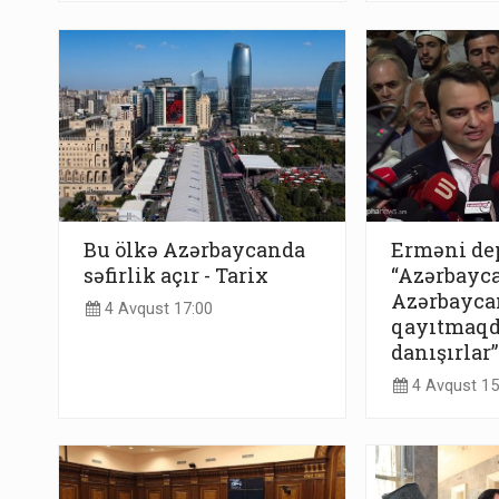
Bu ölkə Azərbaycanda
Erməni dep
səfirlik açır - Tarix
“Azərbayca
Azərbayca
4 Avqust 17:00
qayıtmaq
danışırlar”
4 Avqust 15