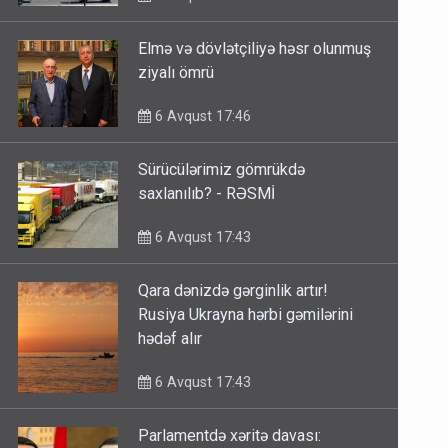
Elmə və dövlətçiliyə həsr olunmuş
ziyalı ömrü
6 Avqust 17:46
Sürücülərimiz gömrükdə
saxlanılıb? - RƏSMİ
6 Avqust 17:43
Qara dənizdə gərginlik artır!
Rusiya Ukrayna hərbi gəmilərini
hədəf alır
6 Avqust 17:43
Parlamentdə xəritə davası: