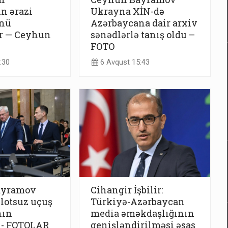
n ərazi
Ukrayna XİN-də
nü
Azərbaycana dair arxiv
ir — Ceyhun
sənədlərlə tanış oldu –
FOTO
:30
6 Avqust 15:43
ayramov
Cihangir İşbilir:
lotsuz uçuş
Türkiyə-Azərbaycan
nın
media əməkdaşlığının
 - FOTOLAR
genişləndirilməsi əsas