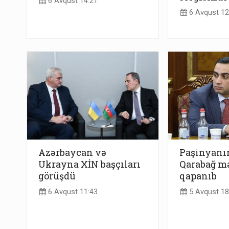
6 Avqust 14:21
6 Avqust 12
Azərbaycan və
Paşinyanın
Ukrayna XİN başçıları
Qarabağ mə
görüşdü
qapanıb
6 Avqust 11:43
5 Avqust 18