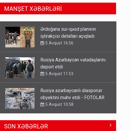
MANŞET XƏBƏRLƏRİ
Rusiya Azərbaycan vətədaşlarını
deport etdi
5 Avqust 11:53
Rusiya azərbaycanlı diasporun
obyektini məhv etdi - FOTOLAR
5 Avqust 10:58
Bu tarixdən HAVALAR DƏYİŞİR -
İSTİLƏR BİTİR
4 Avqust 22:04
ŞOK! David Seliverstov ölkədən
SON XƏBƏRLƏR
qaçdı