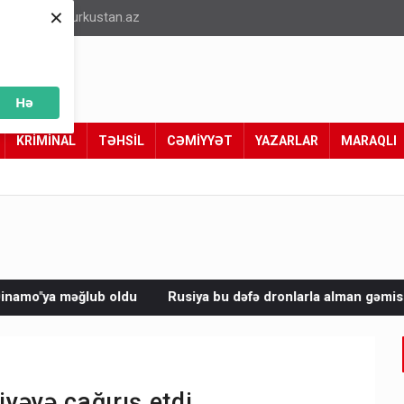
×
info@turkustan.az
Hə
KRİMİNAL
TƏHSİL
CƏMİYYƏT
YAZARLAR
MARAQLI
du
Rusiya bu dəfə dronlarla alman gəmisini vurdu
Avropad
yəyə çağırış etdi