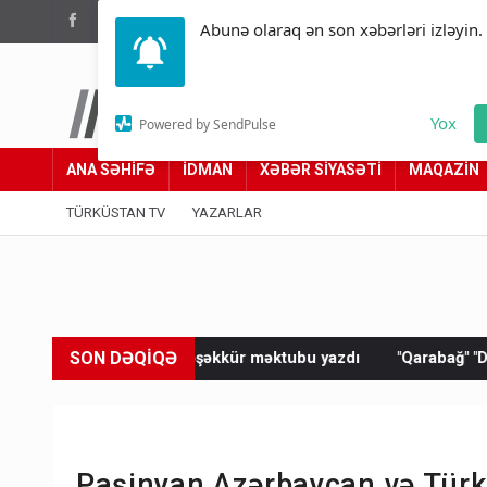
(012) 449 94 05
Abunə olaraq ən son xəbərləri izləyin.
Türküstan.az
Yox
Powered by SendPulse
Adımız yolumuzdur
ANA SƏHİFƏ
İDMAN
XƏBƏR SİYASƏTİ
MAQAZİN
TÜRKÜSTAN TV
YAZARLAR
SON DƏQİQƏ
entə təşəkkür məktubu yazdı
"Qarabağ" "Dinamo"ya məğlub ol
Paşinyan Azərbaycan və Türki