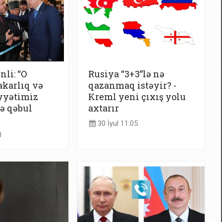
li: “O
Rusiya “3+3”lə nə
karlıq və
qazanmaq istəyir? -
iyyətimiz
Kreml yeni çıxış yolu
ə qəbul
axtarır
30 İyul 11:05
0