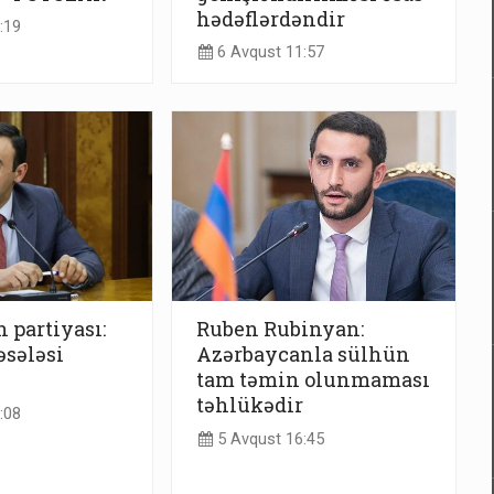
hədəflərdəndir
:19
6 Avqust 11:57
 partiyası:
Ruben Rubinyan:
sələsi
Azərbaycanla sülhün
tam təmin olunmaması
təhlükədir
:08
5 Avqust 16:45