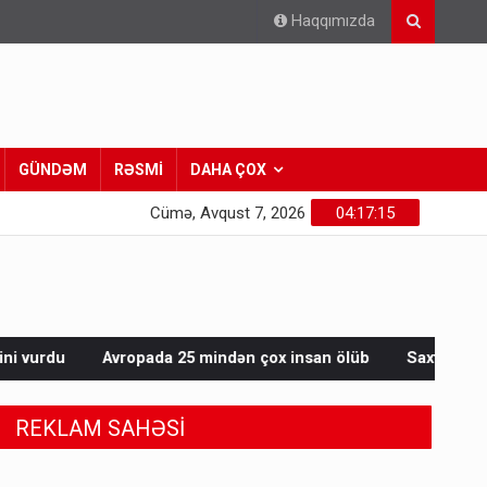
Haqqımızda
GÜNDƏM
RƏSMİ
DAHA ÇOX
Cümə, Avqust 7, 2026
04:17:17
a 25 mindən çox insan ölüb
Saxta spirtli içkilər niyə korluğ
REKLAM SAHƏSİ