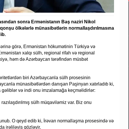
masından sonra Ermənistanın Baş naziri Nikol
 qonşu ölkələrlə münasibətlərin normallaşdırılmasına
ib.
özlərinə görə, Ermənistan hökumətinin Türkiyə və
mənistan xalqı sülh, regional rifah və regional
rkiyə, həm də Azərbaycan tərəfindən müsbət
ritetlərdən biri Azərbaycanla sülh prosesinin
aycanla münasibətlərdən danışan Paşinyan xatırladıb ki,
ığa gəliblər və indi onu imzalamağa keçməlidirlər:
 razılaşdırılmış sülh müqaviləmiz var. Biz onu
unub. O qeyd edib ki, İrəvan normallaşma prosesində və
 irəliləyiş gözləyir.