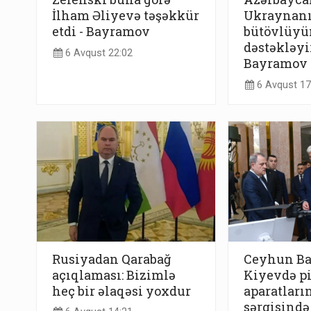
İlham Əliyevə təşəkkür
Ukraynanı
etdi - Bayramov
bütövlüyü
dəstəkləy
6 Avqust 22:02
Bayramov
6 Avqust 17
Rusiyadan Qarabağ
Ceyhun B
açıqlaması: Bizimlə
Kiyevdə pi
heç bir əlaqəsi yoxdur
aparatları
sərgisində