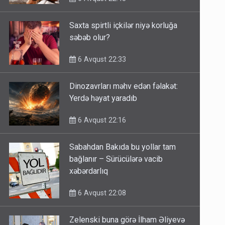
Saxta spirtli içkilər niyə korluğa
səbəb olur?
6 Avqust 22:33
Dinozavrları məhv edən fəlakət:
Yerdə həyat yaradıb
6 Avqust 22:16
Sabahdan Bakıda bu yollar tam
bağlanır – Sürücülərə vacib
xəbərdarlıq
6 Avqust 22:08
Zelenski buna görə İlham Əliyevə