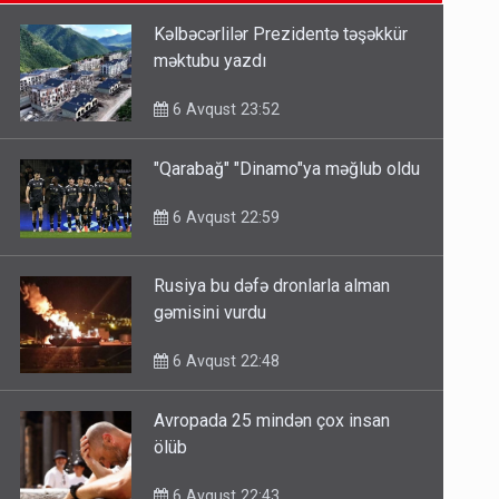
6 Avqust 14:14
Kəlbəcərlilər Prezidentə təşəkkür
məktubu yazdı
Bu ölkələrə şəxsiyyət vəsiqəsi ilə
gedə biləcəksiniz - SİYAHI
6 Avqust 23:52
6 Avqust 10:53
"Qarabağ" "Dinamo"ya məğlub oldu
Ərdoğana sui-qəsd planının
6 Avqust 22:59
iştirakçısı detalları açıqladı
5 Avqust 16:56
Rusiya bu dəfə dronlarla alman
gəmisini vurdu
6 Avqust 22:48
Avropada 25 mindən çox insan
ölüb
6 Avqust 22:43