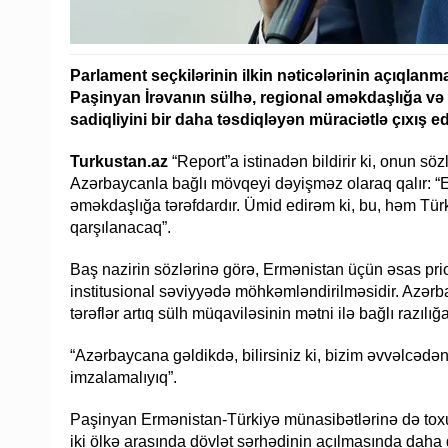
Parlament seçkilərinin ilkin nəticələrinin açıqlan
Paşinyan İrəvanın sülhə, regional əməkdaşlığa və
sadiqliyini bir daha təsdiqləyən müraciətlə çıxış ed
Turkustan.az
“Report”a istinadən bildirir ki, onun s
Azərbaycanla bağlı mövqeyi dəyişməz olaraq qalır: “Er
əməkdaşlığa tərəfdardır. Ümid edirəm ki, bu, həm Tü
qarşılanacaq”.
Baş nazirin sözlərinə görə, Ermənistan üçün əsas prio
institusional səviyyədə möhkəmləndirilməsidir. Azərb
tərəflər artıq sülh müqaviləsinin mətni ilə bağlı razıl
“Azərbaycana gəldikdə, bilirsiniz ki, bizim əvvəlcədən
imzalamalıyıq”.
Paşinyan Ermənistan-Türkiyə münasibətlərinə də tox
iki ölkə arasında dövlət sərhədinin açılmasında daha da