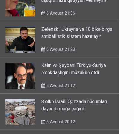
uşaqlarınıza qətiyyən verməyin!
6 Avqust 21:36
Zelenski: Ukrayna və 10 ölkə birgə
antiballistik sistem hazırlayır
6 Avqust 21:23
Kalın və Şeybani Türkiyə-Suriya
əməkdaşlığını müzakirə etdi
6 Avqust 21:12
8 ölkə İsraili Qəzzada hücumları
dayandırmağa çağırdı
6 Avqust 20:12