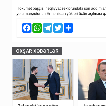
Hökumət başçısı nəqliyyat sektorundakı son addımlar
yolu marşrutunun Ermənistan yükləri üçün açılması qər
Facebook
WhatsApp
Telegram
Twitter
Share
OXŞAR XƏBƏRLƏR
Zelenski buna görə
Azərbayca