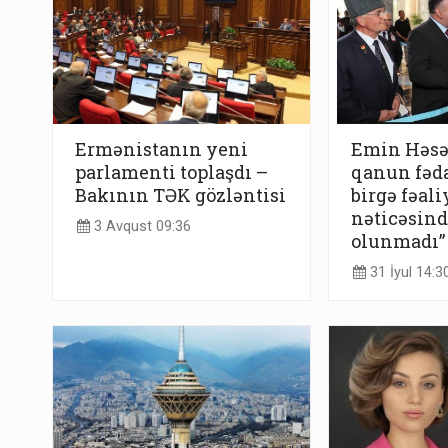
Ermənistanın yeni
Emin Həsən
parlamenti toplaşdı –
qanun fəda
Bakının TƏK gözləntisi
birgə fəal
nəticəsind
3 Avqust 09:36
olunmadı”
31 İyul 14:3