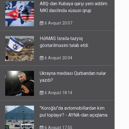
ABŞ-dan Kubaya qarşı yeni addım:
MKİ daxilində xüsusi qrup
6 Avqust 20:07
HƏMAS İsrailə təzyiq
göstərilməsini tələb etdi
6 Avqust 20:04
Ukrayna mediası Qurbandan nələr
yazdı?
6 Avqust 18:14
"Koroğlu"da avtomobillərdən kim
pul toplayır? - AYNA-dan açıqlama
6 Avqust 17:55