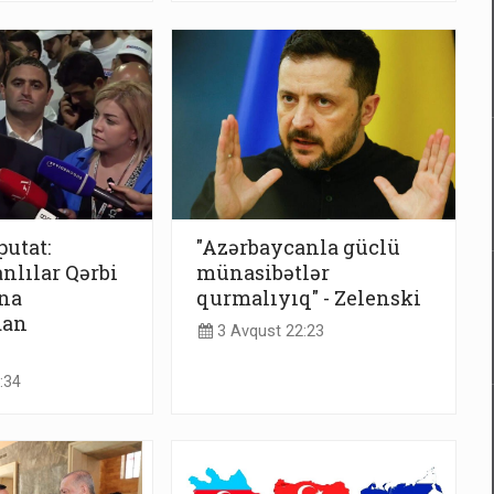
utat:
"Azərbaycanla güclü
nlılar Qərbi
münasibətlər
na
qurmalıyıq" - Zelenski
dan
3 Avqust 22:23
:34