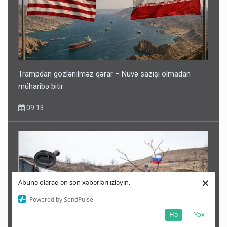
Trampdan gözlənilməz qərar – Nüvə sazişi olmadan
müharibə bitir
09:13
×
Abunə olaraq ən son xəbərləri izləyin.
Powered by SendPulse
Hə
Yox