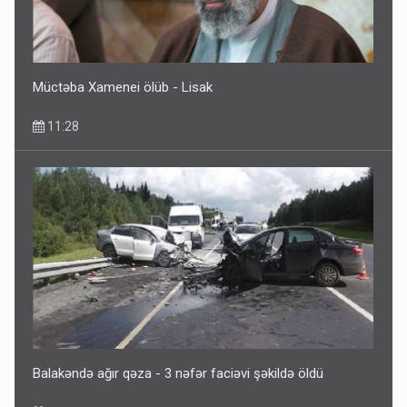
Müctəba Xamenei ölüb - Lisak
11:28
Balakəndə ağır qəza - 3 nəfər faciəvi şəkildə öldü