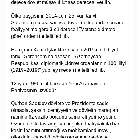
dərəcə dövlət müşaviri ixtisas dərəcəsi verilin.
Ölkə başçısının 2014-cü il 25 iyun tarixli
Sərəncamına əsasən isə dövlət qulluğunda səmərəli
fəaliyyətimə görə 3-cü dərəcəli "Vətənə xidmətə
görə" ordeni ilə təltif edilib.
Həmçinin Xarici İşlər Nazirliyinin 2019-cu il 9 iyul
tarixli Sərəncamına əsasən, "Azərbaycan
Respublikası diplomatik xidmət orqanlarının 100 illiyi
(1919–2019)" yubiley medalı ilə təltif edilib.
12 iyun 1996-cı il tarixdən Yeni Azərbaycan
Partiyasının üzvüdür.
Qurban Sadıqov dövlətə və Prezidentə sadiq
olmaqla, şəxsin, cəmiyyətin və dövlətin maraqları
naminə öz vəzifə borcunu səmərəli yerinə yetirir.
Özünün etik davranışı və peşəkar fəaliyyəti ilə hər
kəsin inamını artırmağı və möhkəmləndirməyi,
ölkəsinin, çalışdığı dövlət organının və dövlət