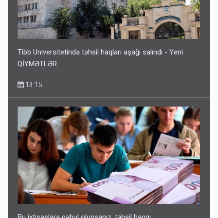
Tibb Universitetində təhsil haqları aşağı salındı - Yeni
QİYMƏTLƏR
13:15
Bu ixtisaslara qəbul olunsanız, təhsil haqqı