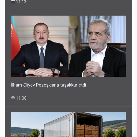
11:13
İlham Əliyev Pezeşkiana təşəkkür etdi
11:08