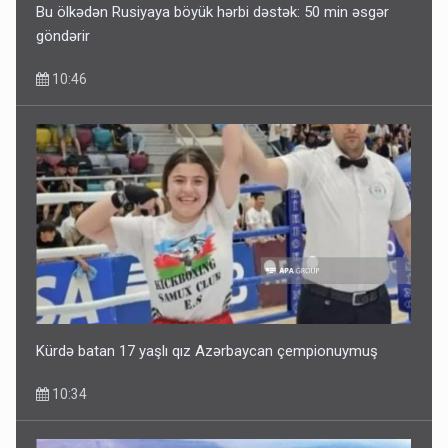
Bu ölkədən Rusiyaya böyük hərbi dəstək: 50 min əsgər
göndərir
10:46
Kürdə batan 17 yaşlı qız Azərbaycan çempionuymuş
10:34