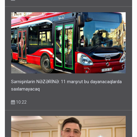
Sərnişinlərin NƏZƏRİNƏ: 11 marşrut bu dayanacaqlarda
saxlamayacaq
10:22