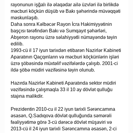
rayonunun işğalı ilə əlaqədar ailə üzvləri ilə birlikdə
məcburi köçkün düşüb və Bakı şəhərində müvəqqəti
məskunlaşıb.
Daha sonra Kəlbəcər Rayon İcra Hakimiyyətinin
başçısı tərəfindən Bakı və Sumqayıt şəhərləri,
Abşeron rayonu üzrə səlahiyyətli nümayəndə təyin
edilib.
1993-cü il 17 iyun tarixdən etibarən Nazirlər Kabineti
Aparatının Qaçqınların və məcburi köçkünlərin işləri
üzrə şöbəsində müxtəlif vəzifələrdə çalışıb. 2001-ci
ildə şöbə müdiri vəzifəsinə təyin olunub.
Hazırda Nazirlər Kabineti Aparatında sektor müdiri
vəzifəsində çalışmaqla 33 il 10 ay dövlət qulluğu
stajına malikdir.
Prezidentin 2010-cu il 22 iyun tarixli Sərəncamına
əsasən, Q.Sadıqova dövlət qulluğunda səmərəli
fəaliyyətimə görə 3-cü dərəcə dövlət müşaviri və
2013-cü il 24 iyun tarixli Sərəncamına əsasən, 2-ci