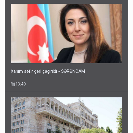
Xanım səfir geri çağırıldı - SƏRƏNCAM
13:40