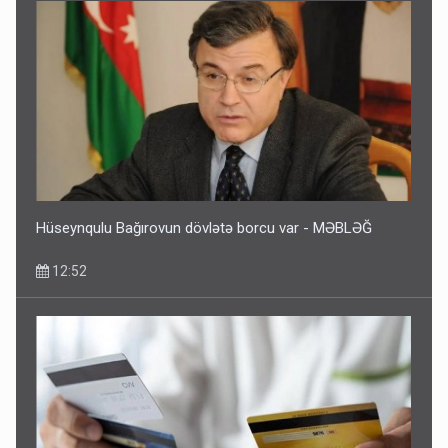
Hüseynqulu Bağırovun dövlətə borcu var - MƏBLƏĞ
12:52