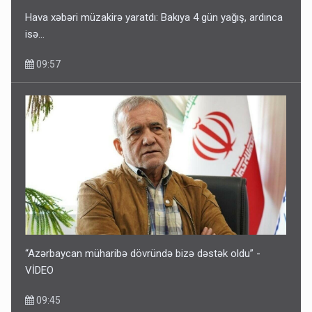
Hava xəbəri müzakirə yaratdı: Bakıya 4 gün yağış, ardınca
isə…
09:57
“Azərbaycan müharibə dövründə bizə dəstək oldu” -
VİDEO
09:45