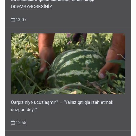
ÖDƏMƏYƏCƏKSİNİZ
13:07
Qarpız niyə ucuzlaşmır? – “Yalnız qıtlıqla izah etmək
düzgün deyil”
12:55