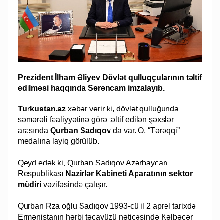
Prezident İlham Əliyev Dövlət qulluqçularının təltif
edilməsi haqqında Sərəncam imzalayıb.
Turkustan.az
xəbər verir ki, dövlət qulluğunda
səmərəli fəaliyyətinə görə təltif edilən şəxslər
arasında
Qurban Sadıqov
da var. O, “Tərəqqi”
medalına layiq görülüb.
Qeyd edək ki, Qurban Sadıqov Azərbaycan
Respublikası
Nazirlər Kabineti Aparatının sektor
müdiri
vəzifəsində çalışır.
Qurban Rza oğlu Sadıqov 1993-cü il 2 aprel tarixdə
Ermənistanın hərbi təcavüzü nəticəsində Kəlbəcər