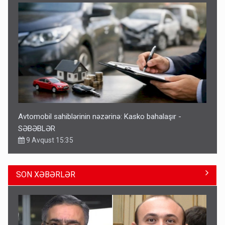
Avtomobil sahiblərinin nəzərinə: Kasko bahalaşır -
SƏBƏBLƏR
9 Avqust 15:35
SON XƏBƏRLƏR