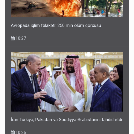
Avropada iqlim fəlakəti: 250 min ölüm qorxusu
10:27
İran Türkiyə, Pakistan və Səudiyyə Ərəbistanını təhdid etdi
10:26