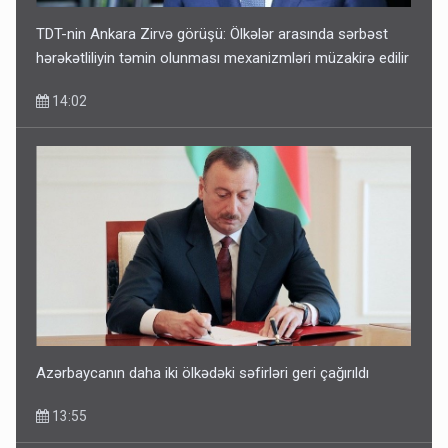
TDT-nin Ankara Zirvə görüşü: Ölkələr arasında sərbəst
hərəkətliliyin təmin olunması mexanizmləri müzakirə edilir
14:02
Bakıdakı “yəhudi”nin qurbanları - Sensasion adlar
10:13
Azərbaycanın daha iki ölkədəki səfirləri geri çağırıldı
13:55