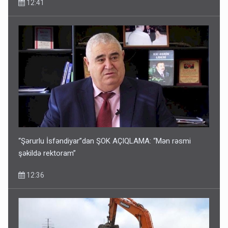
12:41
“Şərurlu İsfəndiyar”dan ŞOK AÇIQLAMA: “Mən rəsmi
şəkildə rektoram”
12:36