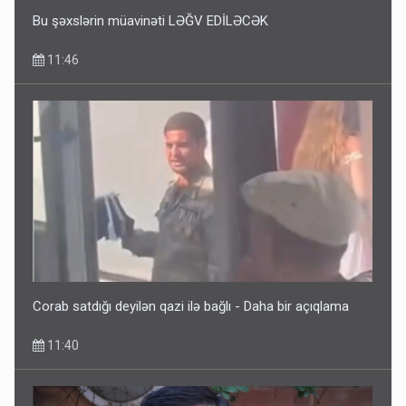
Bu şəxslərin müavinəti LƏĞV EDİLƏCƏK
11:46
Corab satdığı deyilən qazi ilə bağlı - Daha bir açıqlama
11:40